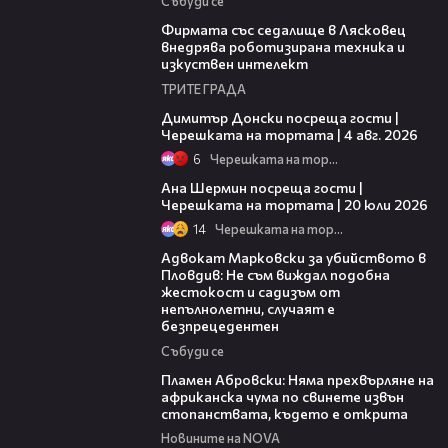
Събуди се
00:06
Фирмата със седалище в Лясковец
внедрява роботизирана техника и
изкуствен интелект
ТРИТЕ ГРАДА
17:43
Димитър Донски посреща гости |
Черешката на тортата | 4 авг. 2026
6
Черешката на тортата
19:47
Ана Шермин посреща гости |
Черешката на тортата | 20 юли 2026
14
Черешката на тортата
11:09
Адвокат Марковски за убийството в
Пловдив: Не съм виждал подобна
жестокост и садизъм от
непълнолетни, случаят е
безпрецедентен
Събуди се
13:17
Пламен Абровски: Няма прехвърляне на
африканска чума по свинете извън
стопанствата, където е открита
Новините на NOVA
05:46