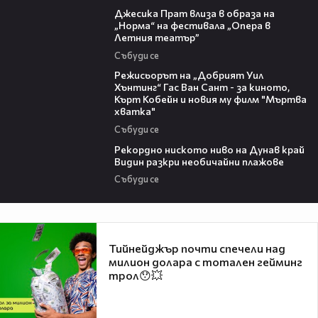
Джесика Прат влиза в образа на
„Норма“ на фестивала „Опера в
Летния театър”
Събуди се
13:42
Режисьорът на „Добрият Уил
Хънтинг“ Гас Ван Сант - за киното,
Кърт Кобейн и новия му филм "Мъртва
хватка"
Събуди се
03:48
Рекордно ниското ниво на Дунав край
Видин разкри необичайни плажове
Събуди се
Тийнейджър почти спечели над
милион долара с тотален гейминг
трол😯💥