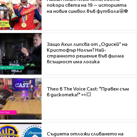
покори света на 19 — историята
на новия символ във футбола🤩⚽
Защо Ахил липсва от „Одисей“ на
Кристофър Нолън? Най-
странното решение във филма
всъщност има логика
Theo в The Voice Cast: "Правен съм
в дискотека!" 👀💥
Съдията отложи сливането на