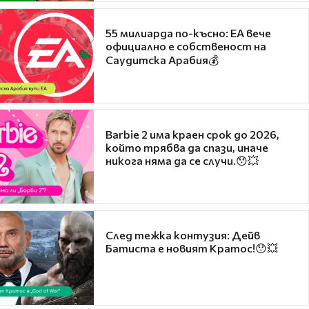
55 милиарда по-късно: EA вече
официално е собственост на
Саудитска Арабия💰
Barbie 2 има краен срок до 2026,
който трябва да спази, иначе
никога няма да се случи.😯💥
След тежка контузия: Дейв
Батиста е новият Кратос!😯💥