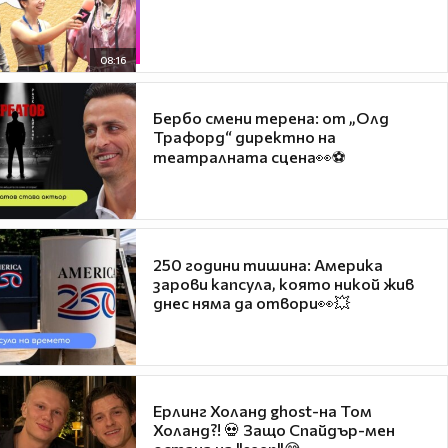
08:16
Бербо смени терена: от „Олд
Трафорд“ директно на
театралната сцена👀⚽
250 години тишина: Америка
зарови капсула, която никой жив
днес няма да отвори👀💥
Ерлинг Холанд ghost-на Том
Холанд?! 💀 Защо Спайдър-мен