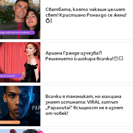
Сватбата, която чакаше целият
свят! Кристиано Роналдо се жени!
💍🍾
Ариана Гранде изчезва?!
Решението ѝ шокира всички!😯💥
Всички я тананикат, но малцина
знаят истината: VIRAL хитът
„Papaoutai“ всъщност не е изпят
от човек!