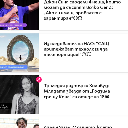
Джон Сина сподели 4 неща, които
могат да съсипят всяко GenZ:
„Ако ги имаш, провалът е
гарантиран“🧐💥
Изследовател на НЛО: "САЩ
притежават технология за
телепортация!"😯💥
Трагедия разтърси Холивуд:
Младата звезда от „Годзила
срещу Конг“ си отиде на 18🕊️
Ламин Ямал: Момчето, което