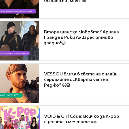
остана на "seen"😅
Втори шанс за любовта? Ариана
Гранде и Рики Алварес отново
заедно!😍
VESSOU влиза в света на онлайн
сериалите с „Кварталът на
Реджо“ 🤩🎬
VOID & Girl Code: Всичко за K-pop
сцената и мечтите им