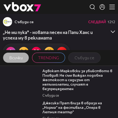
Member of
👾
Събуди се
СЛЕДВАЙ
1212
„Не ми пука" - новата песен на Папи Ханс и
успеха му в рекламата
Всички
TRENDING
Събуди се
11:09
Адвокат Марковски за убийството в
Пловдив: Не съм виждал подобна
жестокост и садизъм от
непълнолетни, случаят е
безпрецедентен
Събуди се
05:46
Джесика Прат влиза в образа на
„Норма“ на фестивала „Опера в
Летния театър”