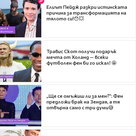
Елиът Пейдж разкри истинската
причина за трансформацията на
тялото си!😯💥
Травис Скот получи подарък
мечта от Холанд — всеки
футболен фен би го искал! 🤩
„Ще се омъжиш ли за мен?“: Фен
предложи брак на Зендая, а тя
отвърна само с три думи😅