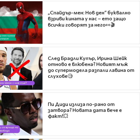
„Спайдър-мен: Нов ден“ буквално
взриви кината у нас – ето защо
всички говорят за него👀🎬
След Брадли Купър, Ирина Шейк
отново е влюбена? Новият мъж
до супермодела разпали лавина от
слухове🧐
Пи Диди излиза по-рано от
затвора? Новата дата вече е
факт!💥