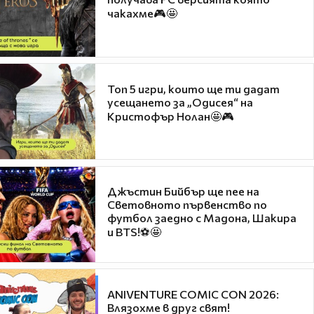
чакахме🎮🤩
Топ 5 игри, които ще ти дадат
усещането за „Одисея“ на
Кристофър Нолан🤩🎮
Джъстин Бийбър ще пее на
Световното първенство по
футбол заедно с Мадона, Шакира
и BTS!⚽🤩
ANIVENTURE COMIC CON 2026:
Влязохме в друг свят!