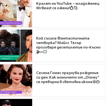
Кралят на YouTube – младоженец:
MrBeast се ожени!💍🥰
Кой съсипа Фантастичната
четворка? Майлс Телър
проговаря десетилетие по-късно
🎬👀💥
Селена Гомес празнува рождения
си ден: Как момичето от „Disney“
се превърна в световна икона🤩🎂