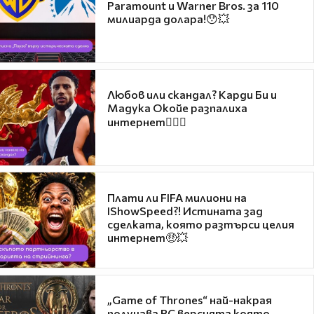
Paramount и Warner Bros. за 110
милиарда долара!😯💥
Любов или скандал? Карди Би и
Мадука Окойе разпалиха
интернет❤️‍🔥🔥
Плати ли FIFA милиони на
IShowSpeed?! Истината зад
сделката, която разтърси целия
интернет🤑💥
„Game of Thrones“ най-накрая
получава PC версията която