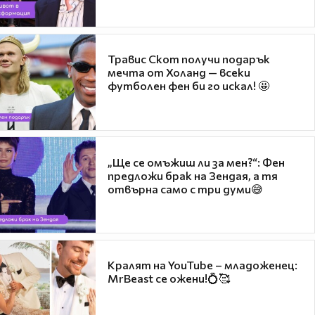
Травис Скот получи подарък
мечта от Холанд — всеки
футболен фен би го искал! 🤩
„Ще се омъжиш ли за мен?“: Фен
предложи брак на Зендая, а тя
отвърна само с три думи😅
Кралят на YouTube – младоженец:
MrBeast се ожени!💍🥰