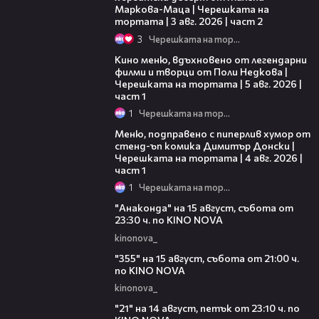
Маркова-Маца | Черешката на
тортата | 3 авг. 2026 | част 2
3
Черешката на тортата
15:39
Кино меню, вдъхновено от легендарни
филми и творци от Поли Недкова |
Черешката на тортата | 5 авг. 2026 |
част 1
1
Черешката на тортата
16:03
Меню, подправено с пиперлив хумор от
стенд-ъп комика Димитър Донски |
Черешката на тортата | 4 авг. 2026 |
част 1
1
Черешката на тортата
00:30
"Анаконда" на 15 август, събота от
23:30 ч. по KINO NOVA
kinonova_
00:31
"355" на 15 август, събота от 21:00 ч.
по KINO NOVA
kinonova_
00:29
"21" на 14 август, петък от 23:10 ч. по