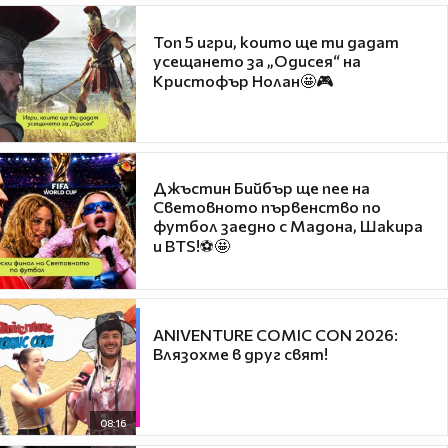
Топ 5 игри, които ще ти дадат
усещането за „Одисея“ на
Кристофър Нолан🤩🎮
Джъстин Бийбър ще пее на
Световното първенство по
футбол заедно с Мадона, Шакира
и BTS!⚽🤩
ANIVENTURE COMIC CON 2026:
Влязохме в друг свят!
08:16