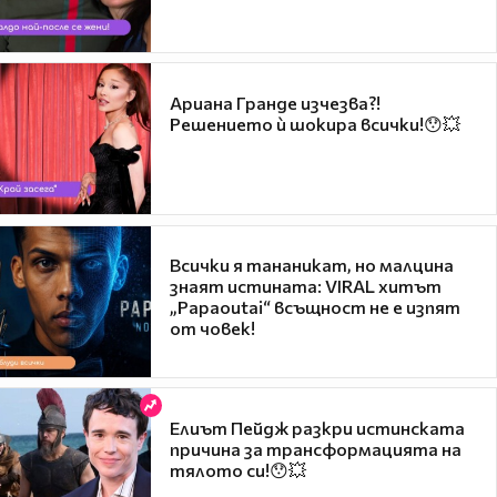
Ариана Гранде изчезва?!
Решението ѝ шокира всички!😯💥
Всички я тананикат, но малцина
знаят истината: VIRAL хитът
„Papaoutai“ всъщност не е изпят
от човек!
Елиът Пейдж разкри истинската
причина за трансформацията на
тялото си!😯💥