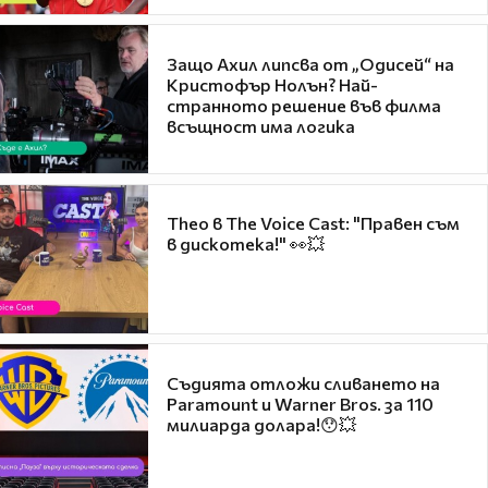
Защо Ахил липсва от „Одисей“ на
Кристофър Нолън? Най-
странното решение във филма
всъщност има логика
Theo в The Voice Cast: "Правен съм
в дискотека!" 👀💥
Съдията отложи сливането на
Paramount и Warner Bros. за 110
милиарда долара!😯💥