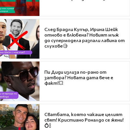
След Брадли Купър, Ирина Шейк
отново е влюбена? Новият мъж
до супермодела разпали лавина от
слухове🧐
Пи Диди излиза по-рано от
затвора? Новата дата вече е
факт!💥
Сватбата, която чакаше целият
свят! Кристиано Роналдо се жени!
💍🍾