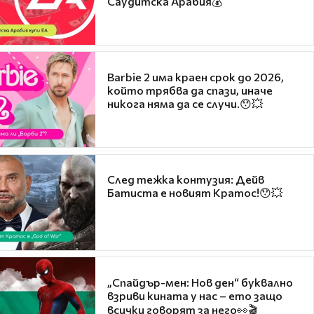
Саудитска Арабия💰
Barbie 2 има краен срок до 2026,
който трябва да спази, иначе
никога няма да се случи.😯💥
След тежка контузия: Дейв
Батиста е новият Кратос!😯💥
„Спайдър-мен: Нов ден“ буквално
взриви кината у нас – ето защо
всички говорят за него👀🎬