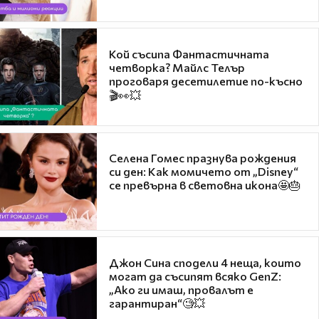
Кой съсипа Фантастичната
четворка? Майлс Телър
проговаря десетилетие по-късно
🎬👀💥
Селена Гомес празнува рождения
си ден: Как момичето от „Disney“
се превърна в световна икона🤩🎂
Джон Сина сподели 4 неща, които
могат да съсипят всяко GenZ:
„Ако ги имаш, провалът е
гарантиран“🧐💥