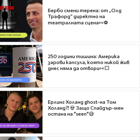
Бербо смени терена: от „Олд
Трафорд“ директно на
театралната сцена👀⚽
250 години тишина: Америка
зарови капсула, която никой жив
днес няма да отвори👀💥
Ерлинг Холанд ghost-на Том
Холанд?! 💀 Защо Спайдър-мен
остана на "seen"😅