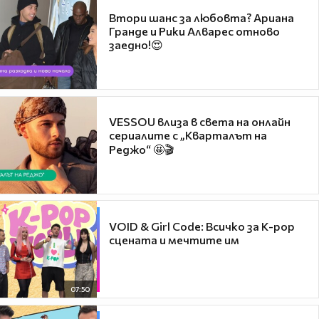
Втори шанс за любовта? Ариана
Гранде и Рики Алварес отново
заедно!😍
VESSOU влиза в света на онлайн
сериалите с „Кварталът на
Реджо“ 🤩🎬
VOID & Girl Code: Всичко за K-pop
сцената и мечтите им
07:50