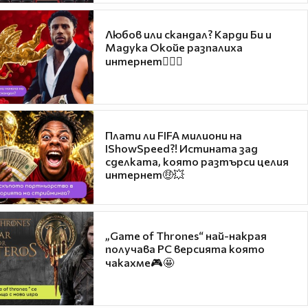
Любов или скандал? Карди Би и
Мадука Окойе разпалиха
интернет❤️‍🔥🔥
Плати ли FIFA милиони на
IShowSpeed?! Истината зад
сделката, която разтърси целия
интернет🤑💥
„Game of Thrones“ най-накрая
получава PC версията която
чакахме🎮🤩