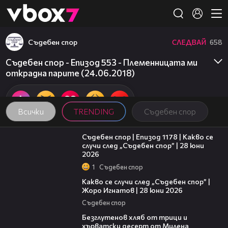
Member of
👾
Съдебен спор
СЛЕДВАЙ
658
Съдебен спор - Епизод 553 - Племенницата ми
открадна парите (24.06.2018)
Всички
TRENDING
Съдебен спор
47:02
Съдебен спор | Епизод 1178 | Какво се
случи след „Съдебен спор” | 28 юни
2026
1
Съдебен спор
15:58
Какво се случи след „Съдебен спор” |
Жоро Игнатов | 28 юни 2026
Съдебен спор
15:35
Безглутенов хляб от трици и
хърватски десерт от Милена