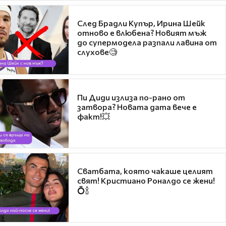
След Брадли Купър, Ирина Шейк
отново е влюбена? Новият мъж
до супермодела разпали лавина от
слухове🧐
Пи Диди излиза по-рано от
затвора? Новата дата вече е
факт!💥
Сватбата, която чакаше целият
свят! Кристиано Роналдо се жени!
💍🍾