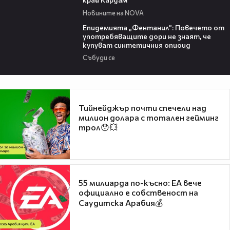
Новините на NOVA
13:48
Епидемията „Фентанил”: Повечето от
употребяващите дори не знаят, че
купуват синтетичния опиоид
Събуди се
Тийнейджър почти спечели над
милион долара с тотален гейминг
трол😯💥
55 милиарда по-късно: EA вече
официално е собственост на
Саудитска Арабия💰