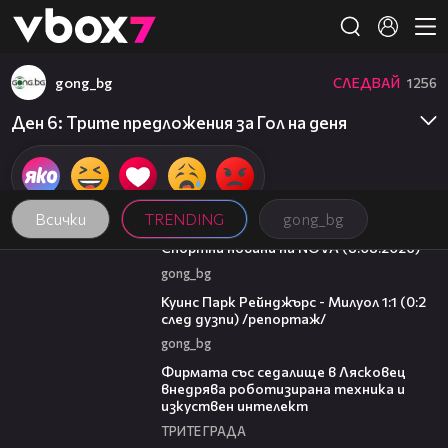
Member of
👾
gong_bg
СЛЕДВАЙ
1256
Ден 6: Трите предложения за Гол на деня
Всички
TRENDING
gong_bg
04:09
Спортни новини на NOVA (8.08.2026)
gong_bg
08:50
Куинс Парк Рейнджърс - Милуол 1:1 (0:2
след дузпи) /репортаж/
gong_bg
00:06
Фирмата със седалище в Лясковец
внедрява роботизирана техника и
изкуствен интелект
ТРИТЕ ГРАДА
20:17