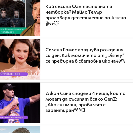
Кой съсипа Фантастичната
четворка? Майлс Телър
проговаря десетилетие по-късно
🎬👀💥
Селена Гомес празнува рождения
си ден: Как момичето от „Disney“
се превърна в световна икона🤩🎂
Джон Сина сподели 4 неща, които
могат да съсипят всяко GenZ:
„Ако ги имаш, провалът е
гарантиран“🧐💥