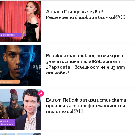
Ариана Гранде изчезва?!
Решението ѝ шокира всички!😯💥
Всички я тананикат, но малцина
знаят истината: VIRAL хитът
„Papaoutai“ всъщност не е изпят
от човек!
Елиът Пейдж разкри истинската
причина за трансформацията на
тялото си!😯💥