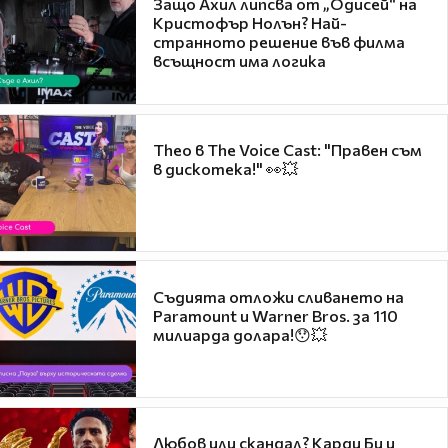
Защо Ахил липсва от „Одисей“ на
Кристофър Нолън? Най-
странното решение във филма
всъщност има логика
Theo в The Voice Cast: "Правен съм
в дискотека!" 👀💥
Съдията отложи сливането на
Paramount и Warner Bros. за 110
милиарда долара!😯💥
Любов или скандал? Карди Би и