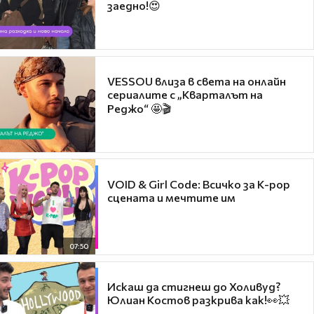
заедно!😍
VESSOU влиза в света на онлайн
сериалите с „Кварталът на
Реджо“ 🤩🎬
VOID & Girl Code: Всичко за K-pop
сцената и мечтите им
07:50
Искаш да стигнеш до Холивуд?
Юлиан Костов разкрива как!👀💥