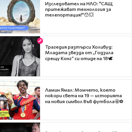
Изследовател на НЛО: "САЩ
притежават технология за
телепортация!"😯💥
Трагедия разтърси Холивуд:
Младата звезда от „Годзила
срещу Конг“ си отиде на 18🕊️
Ламин Ямал: Момчето, което
покори света на 19 — историята
на новия символ във футбола🤩⚽