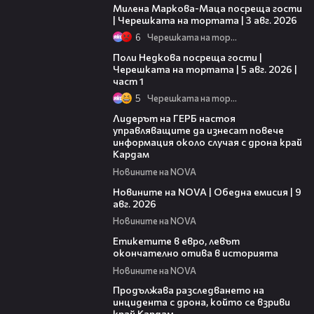
Милена Маркова-Маца посреща гости
| Черешката на тортата | 3 авг. 2026
6
Черешката на тортата
19:25
Поли Недкова посреща гости |
Черешката на тортата | 5 авг. 2026 |
част 1
5
Черешката на тортата
01:10
Лидерът на ГЕРБ настоя
управляващите да изнесат повече
информация около случая с дрона край
Кардам
Новините на NOVA
17:58
Новините на NOVA | Обедна емисия | 9
авг. 2026
Новините на NOVA
03:29
Етикетите в евро, левът
окончателно отива в историята
Новините на NOVA
03:40
Продължава разследването на
инцидента с дрона, който се взриви
край Кардам