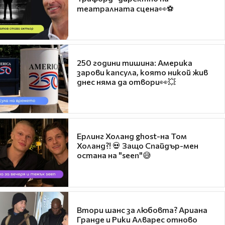
театралната сцена👀⚽
250 години тишина: Америка
зарови капсула, която никой жив
днес няма да отвори👀💥
Ерлинг Холанд ghost-на Том
Холанд?! 💀 Защо Спайдър-мен
остана на "seen"😅
Втори шанс за любовта? Ариана
Гранде и Рики Алварес отново