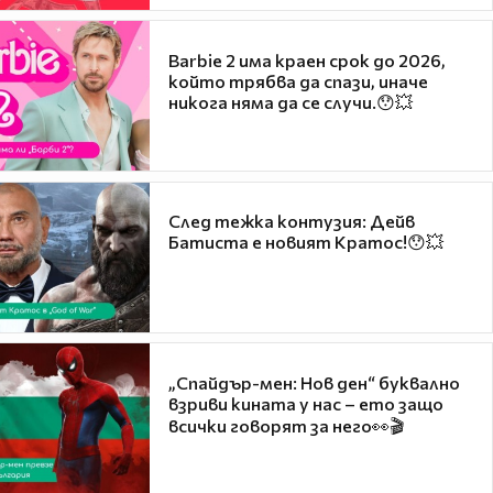
Barbie 2 има краен срок до 2026,
който трябва да спази, иначе
никога няма да се случи.😯💥
След тежка контузия: Дейв
Батиста е новият Кратос!😯💥
„Спайдър-мен: Нов ден“ буквално
взриви кината у нас – ето защо
всички говорят за него👀🎬