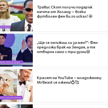
Травис Скот получи подарък
мечта от Холанд — всеки
футболен фен би го искал! 🤩
„Ще се омъжиш ли за мен?“: Фен
предложи брак на Зендая, а тя
отвърна само с три думи😅
Кралят на YouTube – младоженец:
MrBeast се ожени!💍🥰