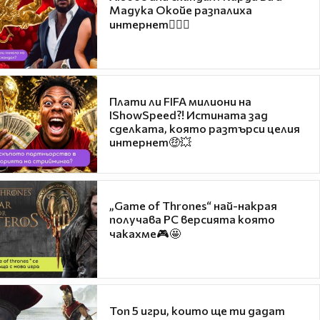
Мадука Окойе разпалиха
интернет❤️‍🔥🔥
Плати ли FIFA милиони на
IShowSpeed?! Истината зад
сделката, която разтърси целия
интернет🤑💥
„Game of Thrones“ най-накрая
получава PC версията която
чакахме🎮🤩
Топ 5 игри, които ще ти дадат