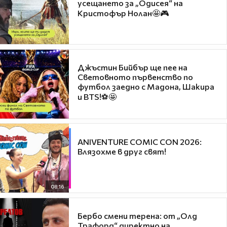
усещането за „Одисея“ на
Кристофър Нолан🤩🎮
Джъстин Бийбър ще пее на
Световното първенство по
футбол заедно с Мадона, Шакира
и BTS!⚽🤩
ANIVENTURE COMIC CON 2026:
Влязохме в друг свят!
08:16
Бербо смени терена: от „Олд
Трафорд“ директно на