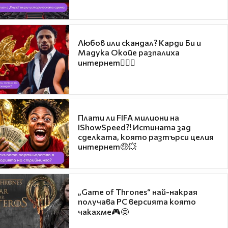
Любов или скандал? Карди Би и
Мадука Окойе разпалиха
интернет❤️‍🔥🔥
Плати ли FIFA милиони на
IShowSpeed?! Истината зад
сделката, която разтърси целия
интернет🤑💥
„Game of Thrones“ най-накрая
получава PC версията която
чакахме🎮🤩