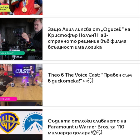
Защо Ахил липсва от „Одисей“ на
Кристофър Нолън? Най-
странното решение във филма
всъщност има логика
Theo в The Voice Cast: "Правен съм
в дискотека!" 👀💥
Съдията отложи сливането на
Paramount и Warner Bros. за 110
милиарда долара!😯💥