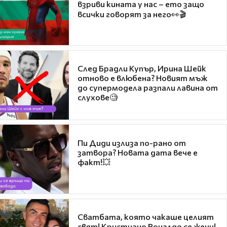
взриви кината у нас – ето защо
всички говорят за него👀🎬
След Брадли Купър, Ирина Шейк
отново е влюбена? Новият мъж
до супермодела разпали лавина от
слухове🧐
Пи Диди излиза по-рано от
затвора? Новата дата вече е
факт!💥
Сватбата, която чакаше целият
свят! Кристиано Роналдо се жени!