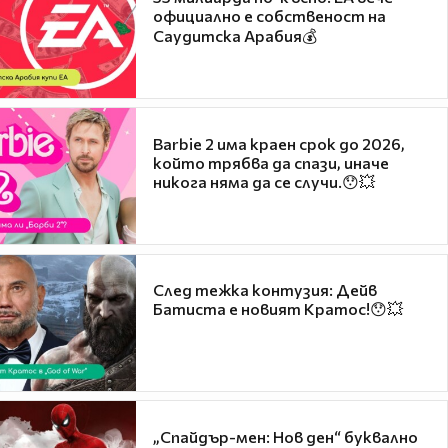
официално е собственост на
Саудитска Арабия💰
Barbie 2 има краен срок до 2026,
който трябва да спази, иначе
никога няма да се случи.😯💥
След тежка контузия: Дейв
Батиста е новият Кратос!😯💥
„Спайдър-мен: Нов ден“ буквално