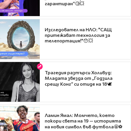
гарантиран“🧐💥
Изследовател на НЛО: "САЩ
притежават технология за
телепортация!"😯💥
Трагедия разтърси Холивуд:
Младата звезда от „Годзила
срещу Конг“ си отиде на 18🕊️
Ламин Ямал: Момчето, което
покори света на 19 — историята
на новия символ във футбола🤩⚽