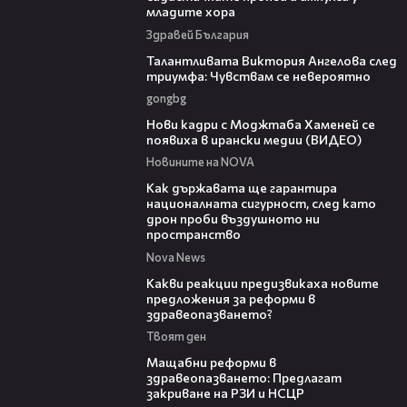
младите хора
Здравей България
00:39
Талантливата Виктория Ангелова след
триумфа: Чувствам се невероятно
gongbg
00:14
Нови кадри с Моджтаба Хаменей се
появиха в ирански медии (ВИДЕО)
Новините на NOVA
21:36
Как държавата ще гарантира
националната сигурност, след като
дрон проби въздушното ни
пространство
Nova News
14:58
Какви реакции предизвикаха новите
предложения за реформи в
здравеопазването?
Твоят ден
04:37
Мащабни реформи в
здравеопазването: Предлагат
закриване на РЗИ и НСЦР