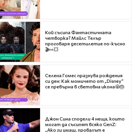
Кой съсипа Фантастичната
четворка? Майлс Телър
проговаря десетилетие по-късно
🎬👀💥
Селена Гомес празнува рождения
си ден: Как момичето от „Disney“
се превърна в световна икона🤩🎂
Джон Сина сподели 4 неща, които
могат да съсипят всяко GenZ:
„Ако ги имаш, провалът е