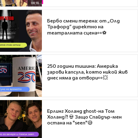
08:16
Бербо смени терена: от „Олд
Трафорд“ директно на
театралната сцена👀⚽
250 години тишина: Америка
зарови капсула, която никой жив
днес няма да отвори👀💥
Ерлинг Холанд ghost-на Том
Холанд?! 💀 Защо Спайдър-мен
остана на "seen"😅