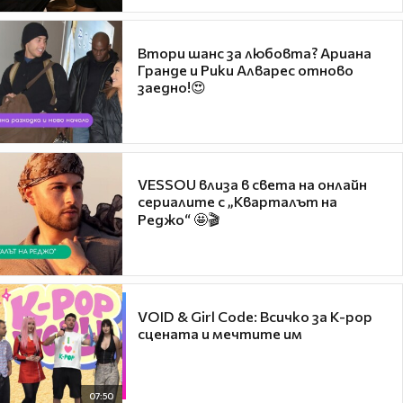
Втори шанс за любовта? Ариана
Гранде и Рики Алварес отново
заедно!😍
VESSOU влиза в света на онлайн
сериалите с „Кварталът на
Реджо“ 🤩🎬
VOID & Girl Code: Всичко за K-pop
сцената и мечтите им
07:50