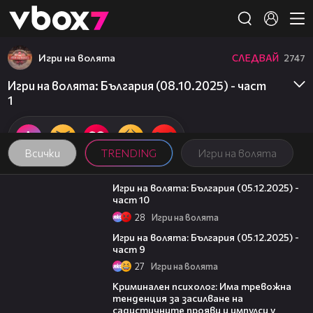
Member of
👾
Игри на волята
СЛЕДВАЙ
2747
Игри на волята: България (08.10.2025) - част
1
Всички
TRENDING
Игри на волята
10:11
Игри на волята: България (05.12.2025) -
част 10
28
Игри на волята
13:57
Игри на волята: България (05.12.2025) -
част 9
27
Игри на волята
09:42
Криминален психолог: Има тревожна
тенденция за засилване на
садистичните прояви и импулси у