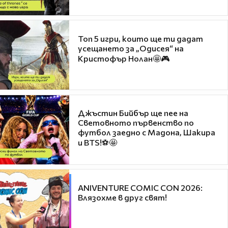
Топ 5 игри, които ще ти дадат
усещането за „Одисея“ на
Кристофър Нолан🤩🎮
Джъстин Бийбър ще пее на
Световното първенство по
футбол заедно с Мадона, Шакира
и BTS!⚽🤩
ANIVENTURE COMIC CON 2026:
Влязохме в друг свят!