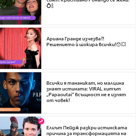
💍🍾
Ариана Гранде изчезва?!
Решението ѝ шокира всички!😯💥
Всички я тананикат, но малцина
знаят истината: VIRAL хитът
„Papaoutai“ всъщност не е изпят
от човек!
Елиът Пейдж разкри истинската
причина за трансформацията на