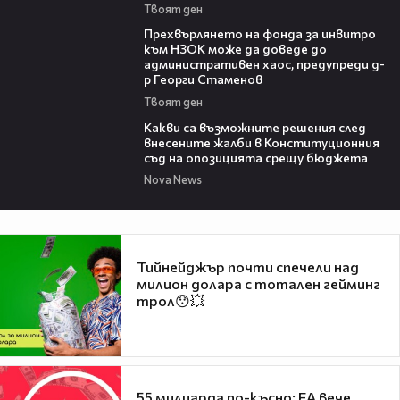
Твоят ден
08:42
Прехвърлянето на фонда за инвитро
към НЗОК може да доведе до
административен хаос, предупреди д-
р Георги Стаменов
Твоят ден
09:59
Какви са възможните решения след
внесените жалби в Конституционния
съд на опозицията срещу бюджета
Nova News
Тийнейджър почти спечели над
милион долара с тотален гейминг
трол😯💥
55 милиарда по-късно: EA вече