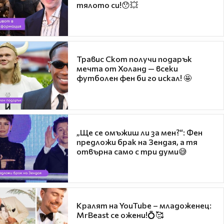
тялото си!😯💥
Травис Скот получи подарък
мечта от Холанд — всеки
футболен фен би го искал! 🤩
„Ще се омъжиш ли за мен?“: Фен
предложи брак на Зендая, а тя
отвърна само с три думи😅
Кралят на YouTube – младоженец:
MrBeast се ожени!💍🥰