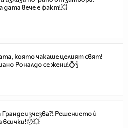
 дата вече е факт!💥
та, която чакаше целият свят!
ано Роналдо се жени!💍🍾
 Гранде изчезва?! Решението ѝ
 всички!😯💥