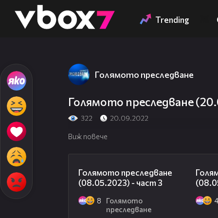
Member of
👾
Trending
Голямото преследване
Голямото преследване (20.0
322
20.09.2022
Виж повече
09:13
Голямото преследване
Голя
(08.05.2023) - част 3
(08.0
8
Голямото
преследване