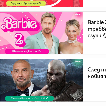
Barbie
трябва
случи.
След т
новият