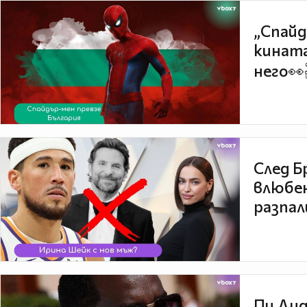
„Спайд
кината
него👀
След Б
влюбен
разпал
Пи Дид