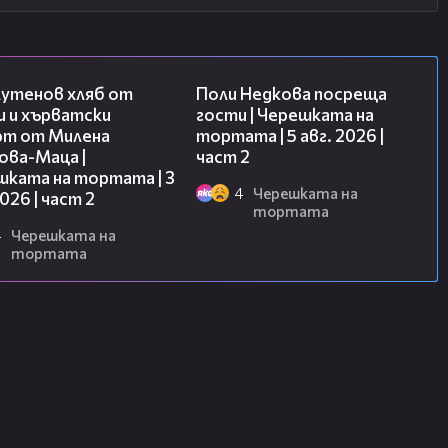
15:35
13:03
лутенов хляб от
Поли Недкова посреща
и и хърватски
гости | Черешката на
рт от Милена
тортата | 5 авг. 2026 |
ова-Маца |
част 2
шката на тортата | 3
4
Черешката на
2026 | част 2
тортата
4
Черешката на
тортата