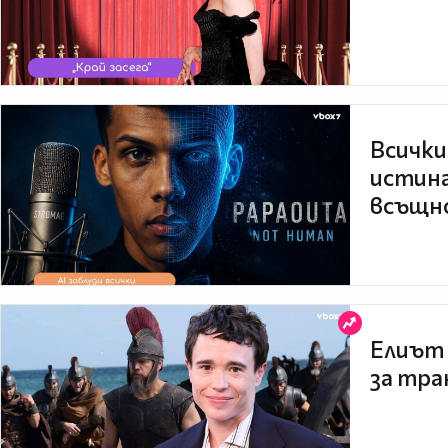
Всички
истина
всъщно
Елиът 
за тра