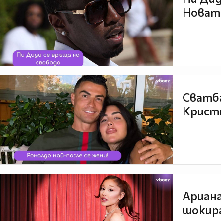
Новата
Сватба
Кристи
Ариана
шокира