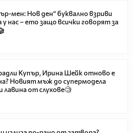
ър-мен: Нов ден“ буквално взриви
 у нас – ето защо всички говорят за
🎬
радли Купър, Ирина Шейк отново е
а? Новият мъж до супермодела
и лавина от слухове🧐
и излиза по-рано от затвора?