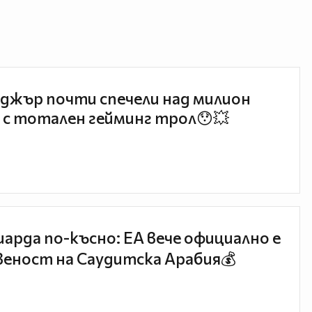
джър почти спечели над милион
 с тотален гейминг трол😯💥
иарда по-късно: EA вече официално е
еност на Саудитска Арабия💰