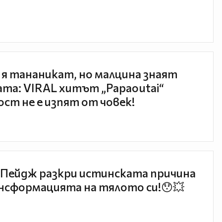
 я тананикат, но малцина знаят
та: VIRAL хитът „Papaoutai“
ст не е изпят от човек!
Пейдж разкри истинската причина
нсформацията на тялото си!😯💥