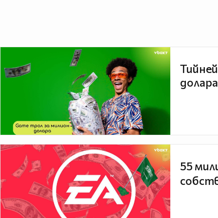
Тийней
долара
55 мил
собств