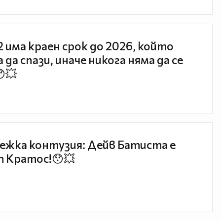
 2 има краен срок до 2026, който
 да спази, иначе никога няма да се
😯💥
ежка контузия: Дейв Батиста е
 Кратос!😯💥