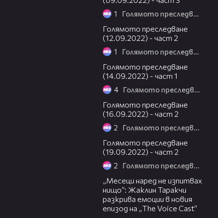
1
Голямото преследване
24:26
Голямото преследване
(12.09.2022) - част 2
1
Голямото преследване
11:44
Голямото преследване
(14.09.2022) - част 1
4
Голямото преследване
23:22
Голямото преследване
(16.09.2022) - част 2
2
Голямото преследване
25:36
Голямото преследване
(19.09.2022) - част 2
2
Голямото преследване
01:13:23
„Месеци наред не изпитвах
нищо“: Жаклин Таракчи
разкрива емоции в новия
епизод на „The Voice Cast“