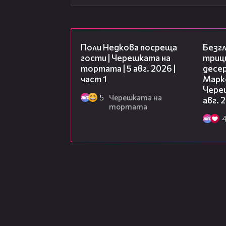
19:25
Поли Недкова посреща
Безг
гости | Черешката на
триц
тортата | 5 авг. 2026 |
десе
част 1
Марк
Чере
5
Черешката на
авг. 
тортата