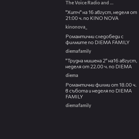
The Voice Radio and TV Bulgaria
00:30
"Хитч" на 16 август, неделя от
21:00 ч. по KINO NOVA
kinonova_
00:31
Романтични следобеди с
филмите по DIEMA FAMILY
diemafamily
00:31
"Трудна мишена 2" на16 август,
неделя от 22.00 ч. по DIEMA
diema
00:36
Романтични филми от 18.00 ч.
в събота и неделя по DIEMA
FAMILY
diemafamily