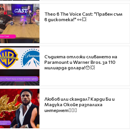
Theo в The Voice Cast: "Правен съм
в дискотека!" 👀💥
Съдията отложи сливането на
Paramount и Warner Bros. за 110
милиарда долара!😯💥
Любов или скандал? Карди Би и
Мадука Окойе разпалиха
интернет❤️‍🔥🔥