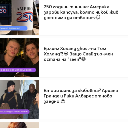
250 години тишина: Америка
зарови капсула, която никой жив
днес няма да отвори👀💥
Ерлинг Холанд ghost-на Том
Холанд?! 💀 Защо Спайдър-мен
остана на "seen"😅
Втори шанс за любовта? Ариана
Гранде и Рики Алварес отново
заедно!😍