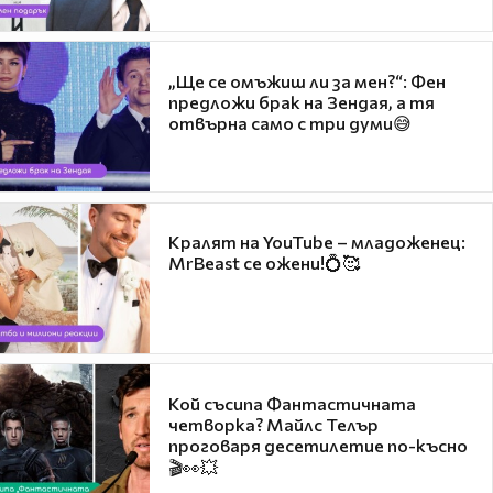
„Ще се омъжиш ли за мен?“: Фен
предложи брак на Зендая, а тя
отвърна само с три думи😅
Кралят на YouTube – младоженец:
MrBeast се ожени!💍🥰
Кой съсипа Фантастичната
четворка? Майлс Телър
проговаря десетилетие по-късно
🎬👀💥