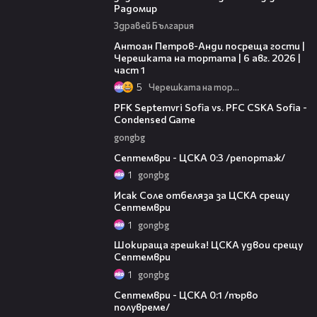
Радомир
Здравей България
19:09
Антоан Петров-Анди посреща гости |
Черешката на тортата | 6 авг. 2026 |
част 1
5
Черешката на тортата
20:10
PFK Septemvri Sofia vs. PFC CSKA Sofia -
Condensed Game
gongbg
06:08
Септември - ЦСКА 0:3 /репортаж/
1
gongbg
01:02
Исак Соле отбеляза за ЦСКА срещу
Септември
1
gongbg
01:06
Шокираща грешка! ЦСКА удвои срещу
Септември
1
gongbg
02:56
Септември - ЦСКА 0:1 /първо
полувреме/