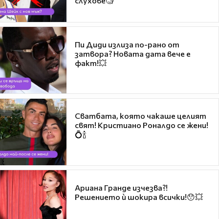
слухове🧐
Пи Диди излиза по-рано от
затвора? Новата дата вече е
факт!💥
Сватбата, която чакаше целият
свят! Кристиано Роналдо се жени!
💍🍾
Ариана Гранде изчезва?!
Решението ѝ шокира всички!😯💥