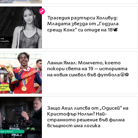
Трагедия разтърси Холивуд:
Младата звезда от „Годзила
срещу Конг“ си отиде на 18🕊️
Ламин Ямал: Момчето, което
покори света на 19 — историята
на новия символ във футбола🤩⚽
Защо Ахил липсва от „Одисей“ на
Кристофър Нолън? Най-
странното решение във филма
всъщност има логика