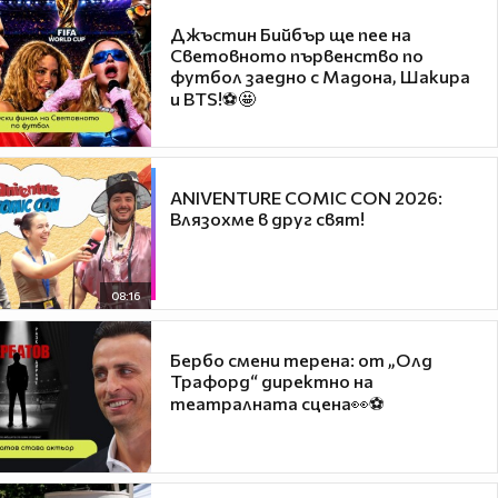
Джъстин Бийбър ще пее на
Световното първенство по
футбол заедно с Мадона, Шакира
и BTS!⚽🤩
ANIVENTURE COMIC CON 2026:
Влязохме в друг свят!
08:16
Бербо смени терена: от „Олд
Трафорд“ директно на
театралната сцена👀⚽