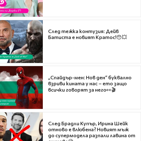
След тежка контузия: Дейв
Батиста е новият Кратос!😯💥
„Спайдър-мен: Нов ден“ буквално
взриви кината у нас – ето защо
всички говорят за него👀🎬
След Брадли Купър, Ирина Шейк
отново е влюбена? Новият мъж
до супермодела разпали лавина от