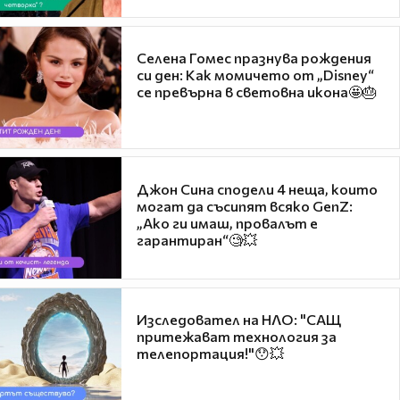
Селена Гомес празнува рождения
си ден: Как момичето от „Disney“
се превърна в световна икона🤩🎂
Джон Сина сподели 4 неща, които
могат да съсипят всяко GenZ:
„Ако ги имаш, провалът е
гарантиран“🧐💥
Изследовател на НЛО: "САЩ
притежават технология за
телепортация!"😯💥