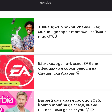
gongbg
Тийнейджър почти спечели над
милион долара с тотален гейминг
трол😯💥
55 милиарда по-късно: EA вече
официално е собственост на
Саудитска Арабия💰
Barbie 2 има краен срок до 2026,
който трябва да спази, иначе
никога няма да се случи.😯💥