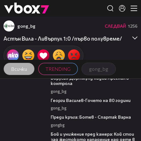
Member of
👾
gong_bg
СЛЕДВАЙ
1256
Астън Вила - Ливърпул 1:0 /първо полувреме/
Всички
TRENDING
gong_bg
01:12
Борусия Дортмунд надви Арсенал в
контрола
gong_bg
00:35
Георги Василев-Гочето на 80 години
gong_bg
05:30
Преди кръга: Ботев - Спартак Варна
gongbg
06:12
Бой и унижение пред камера: Кой стои
зад жестокото нападение над дете в