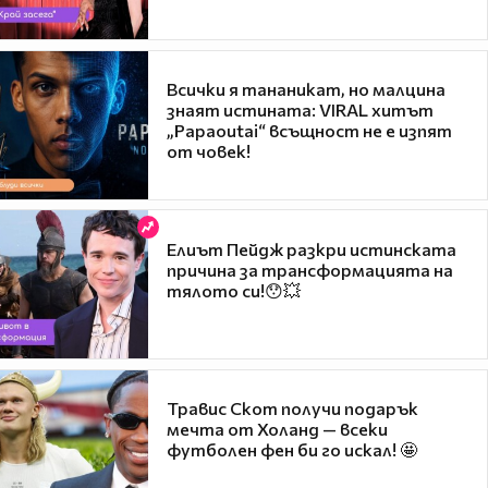
Всички я тананикат, но малцина
знаят истината: VIRAL хитът
„Papaoutai“ всъщност не е изпят
от човек!
Елиът Пейдж разкри истинската
причина за трансформацията на
тялото си!😯💥
Травис Скот получи подарък
мечта от Холанд — всеки
футболен фен би го искал! 🤩