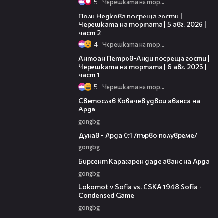
5
Черешката на тортата
13:03
Поли Недкова посреща гости |
Черешката на тортата | 5 авг. 2026 |
част 2
4
Черешката на тортата
19:09
Антоан Петров-Анди посреща гости |
Черешката на тортата | 6 авг. 2026 |
част 1
5
Черешката на тортата
01:07
Светослав Ковачев удвои аванса на
Арда
gongbg
03:00
Дунав - Арда 0:1 /първо полувреме/
gongbg
00:57
Бирсент Карагарен даде аванс на Арда
gongbg
20:07
Lokomotiv Sofia vs. CSKA 1948 Sofia -
Condensed Game
gongbg
06:10