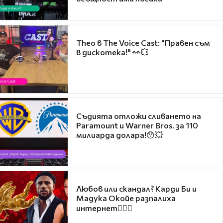
Theo в The Voice Cast: "Правен съм
в дискотека!" 👀💥
Съдията отложи сливането на
Paramount и Warner Bros. за 110
милиарда долара!😯💥
Любов или скандал? Карди Би и
Мадука Окойе разпалиха
интернет❤️‍🔥🔥