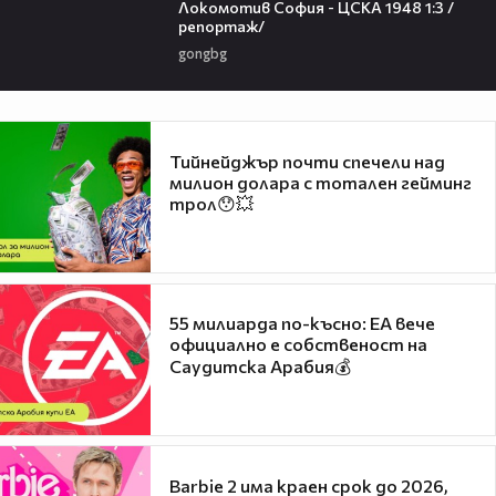
Локомотив София - ЦСКА 1948 1:3 /
репортаж/
gongbg
Тийнейджър почти спечели над
милион долара с тотален гейминг
трол😯💥
55 милиарда по-късно: EA вече
официално е собственост на
Саудитска Арабия💰
Barbie 2 има краен срок до 2026,