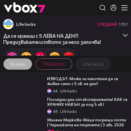
Member of
👾
Life hacks
СЛЕДВАЙ
1757
Да се храниш с 5 ЛЕВА НА ДЕН?!
Предизвикателството за него започва!
Всички
TRENDING
Life hacks
06:07
ИЗВОДЪТ: Може ли наистина да се
живее само с 5 лв. на ден?
44
Life hacks
07:33
Последни дни от експеримента! КАК се
ХРАНИХ НАВЪН за под 5 лв.!
48
Life hacks
20:17
Милена Маркова-Маца посреща гости
| Черешката на тортата | 3 авг. 2026