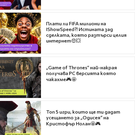
Плати ли FIFA милиони на
IShowSpeed?! Истината зад
сделката, която разтърси целия
интернет🤑💥
„Game of Thrones“ най-накрая
получава PC версията която
чакахме🎮🤩
Топ 5 игри, които ще ти дадат
усещането за „Одисея“ на
Кристофър Нолан🤩🎮