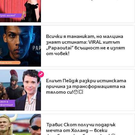
Всички я тананикат, но малцина
знаят истината: VIRAL хитът
„Papaoutai“ всъщност не е изпят
от човек!
Елиът Пейдж разкри истинската
причина за трансформацията на
тялото си!😯💥
Травис Скот получи подарък
мечта от Холанд — всеки