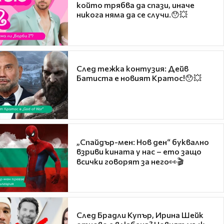
който трябва да спази, иначе
никога няма да се случи.😯💥
След тежка контузия: Дейв
Батиста е новият Кратос!😯💥
„Спайдър-мен: Нов ден“ буквално
взриви кината у нас – ето защо
всички говорят за него👀🎬
След Брадли Купър, Ирина Шейк