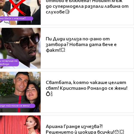
отново е влюбена? Новият мъж
до супермодела разпали лавина от
слухове🧐
Пи Диди излиза по-рано от
затвора? Новата дата вече е
факт!💥
Сватбата, която чакаше целият
свят! Кристиано Роналдо се жени!
💍🍾
Ариана Гранде изчезва?!
Решението ѝ шокира всички!😯💥