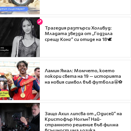
Трагедия разтърси Холивуд:
Младата звезда от „Годзила
срещу Конг“ си отиде на 18🕊️
Ламин Ямал: Момчето, което
покори света на 19 — историята
на новия символ във футбола🤩⚽
Защо Ахил липсва от „Одисей“ на
Кристофър Нолън? Най-
странното решение във филма
всъщност има логика