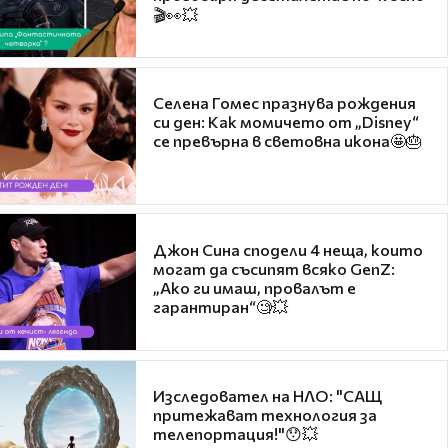
🎬👀💥
Селена Гомес празнува рождения
си ден: Как момичето от „Disney“
се превърна в световна икона🤩🎂
Джон Сина сподели 4 неща, които
могат да съсипят всяко GenZ:
„Ако ги имаш, провалът е
гарантиран“🧐💥
Изследовател на НЛО: "САЩ
притежават технология за
телепортация!"😯💥