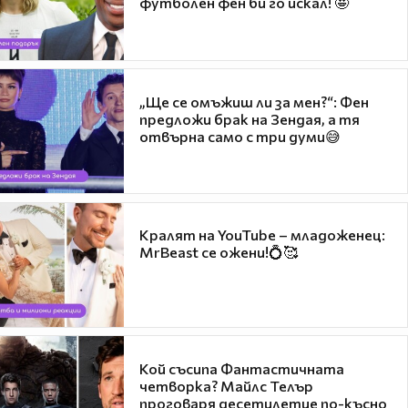
футболен фен би го искал! 🤩
„Ще се омъжиш ли за мен?“: Фен
предложи брак на Зендая, а тя
отвърна само с три думи😅
Кралят на YouTube – младоженец:
MrBeast се ожени!💍🥰
Кой съсипа Фантастичната
четворка? Майлс Телър
проговаря десетилетие по-късно