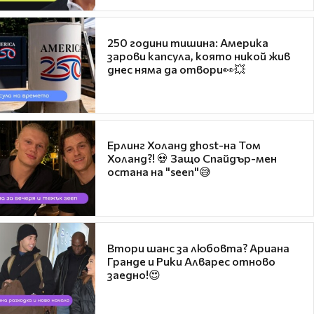
250 години тишина: Америка
зарови капсула, която никой жив
днес няма да отвори👀💥
Ерлинг Холанд ghost-на Том
Холанд?! 💀 Защо Спайдър-мен
остана на "seen"😅
Втори шанс за любовта? Ариана
Гранде и Рики Алварес отново
заедно!😍