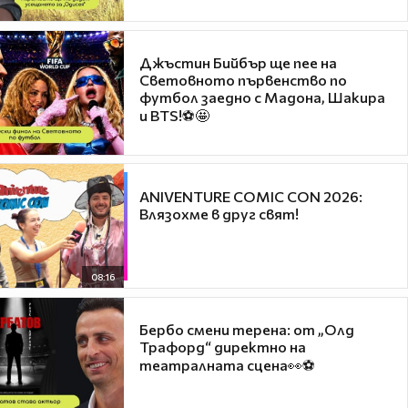
Джъстин Бийбър ще пее на
Световното първенство по
футбол заедно с Мадона, Шакира
и BTS!⚽🤩
ANIVENTURE COMIC CON 2026:
Влязохме в друг свят!
08:16
Бербо смени терена: от „Олд
Трафорд“ директно на
театралната сцена👀⚽