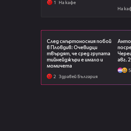
1
На кафе
На ка
09:32
След смъртоносния побой
Анто
в Пловдив: Очевидци
посре
твърдят, че сред групата
Чере
тийнейджъри е имало и
авг. 
момичета
5
2
Здравей България