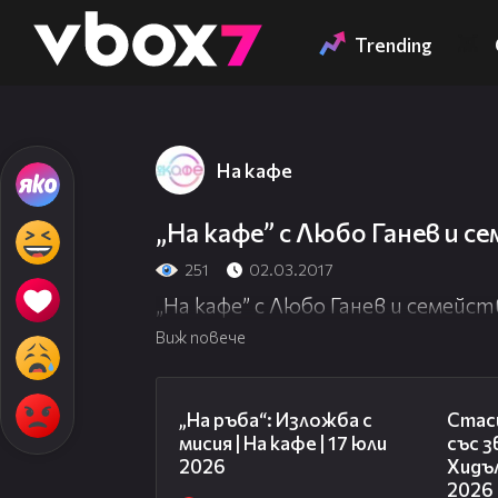
Member of
👾
Trending
На кафе
„На кафе” с Любо Ганев и 
251
02.03.2017
„На кафе” с Любо Ганев и семейс
Виж повече
09:09
„На ръба“: Изложба с
Стаси
мисия | На кафе | 17 юли
със 
2026
Хидъл
2026