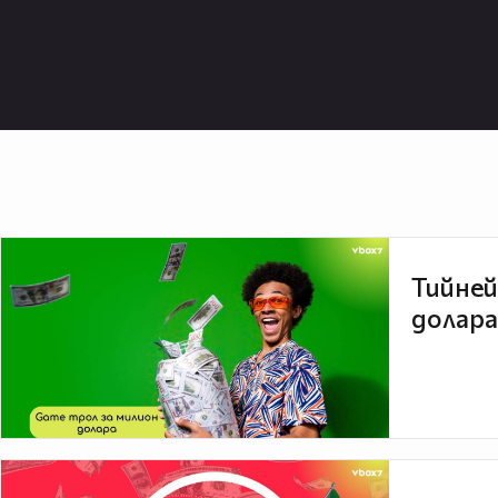
Тийней
долара