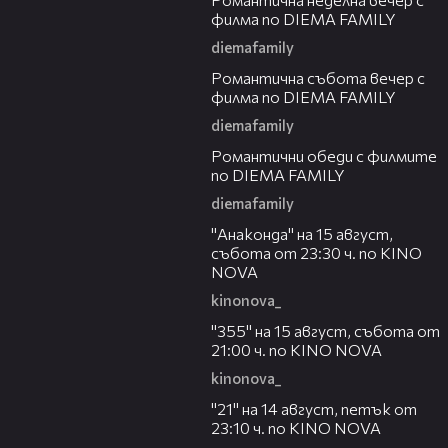
филма по DIEMA FAMILY
diemafamily
00:20
Романтичнa събота вечер с
филма по DIEMA FAMILY
diemafamily
00:32
Романтични обеди с филмите
по DIEMA FAMILY
diemafamily
00:30
"Анаконда" на 15 август,
събота от 23:30 ч. по KINO
NOVA
kinonova_
00:31
"355" на 15 август, събота от
21:00 ч. по KINO NOVA
kinonova_
00:29
"21" на 14 август, петък от
23:10 ч. по KINO NOVA