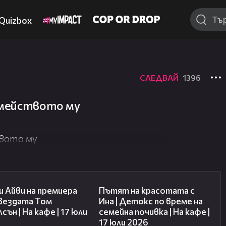
Quizbox
СЛЕДВАЙ
1396
семейството му
твото му
02:58
17:40
 Айви на премиера
Пътят на красотата с
звездата Том
Ина | Детокс по време на
сън | На кафе | 17 юли
семейна почивка | На кафе |
17 юли 2026