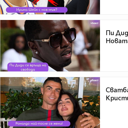
Пи Дид
Новата
Сватба
Кристи