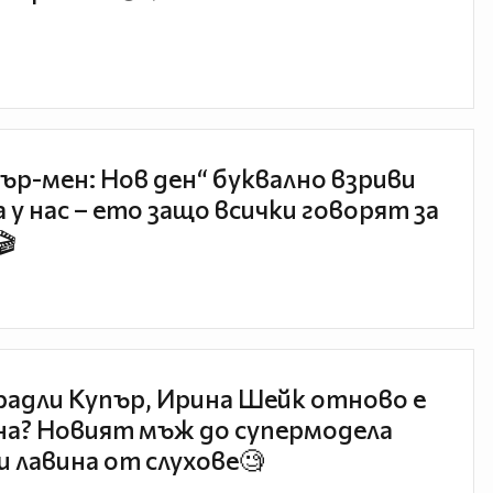
ър-мен: Нов ден“ буквално взриви
 у нас – ето защо всички говорят за
🎬
радли Купър, Ирина Шейк отново е
а? Новият мъж до супермодела
и лавина от слухове🧐