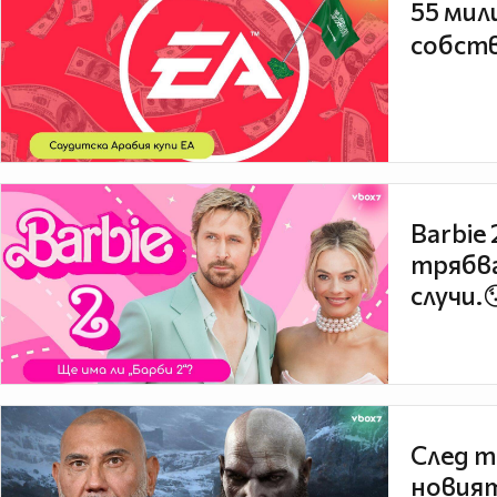
55 мил
собств
Barbie
трябва
случи.
След т
новият