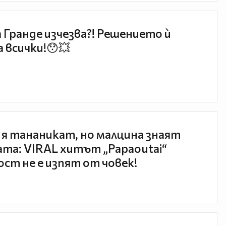
 Гранде изчезва?! Решението ѝ
 всички!😯💥
 я тананикат, но малцина знаят
та: VIRAL хитът „Papaoutai“
ст не е изпят от човек!