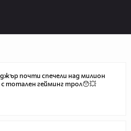
джър почти спечели над милион
 с тотален гейминг трол😯💥