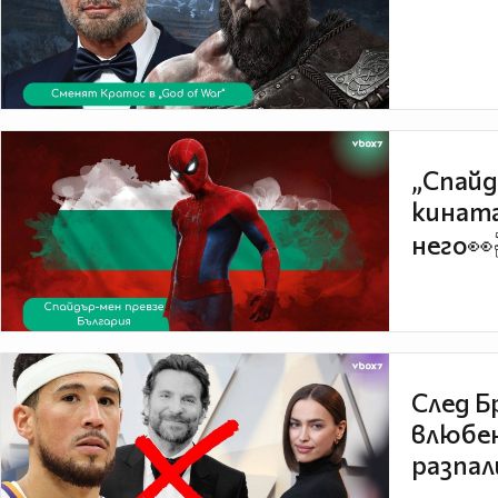
„Спайд
кината
него👀
След Б
влюбен
разпал