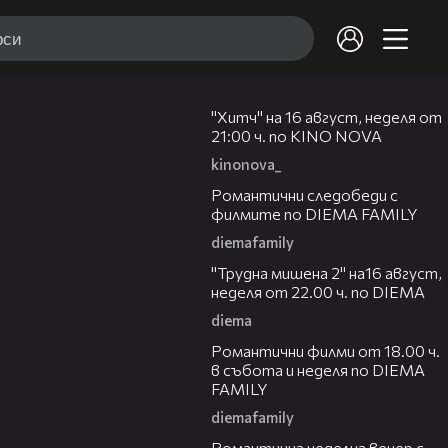
00:30
"Хитч" на 16 август, неделя от
21:00 ч. по KINO NOVA
kinonova_
00:31
Романтични следобеди с
филмите по DIEMA FAMILY
diemafamily
00:31
"Трудна мишена 2" на16 август,
неделя от 22.00 ч. по DIEMA
diema
00:36
Романтични филми от 18.00 ч.
в събота и неделя по DIEMA
FAMILY
diemafamily
00:21
Романтичнa неделна вечер с