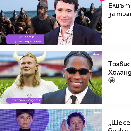
Елиът 
за тра
Травис
Холанд
🤩
„Ще се
брак н