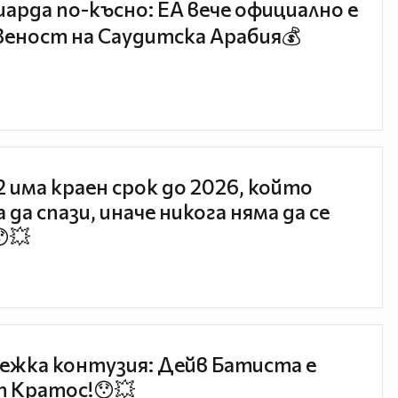
иарда по-късно: EA вече официално е
еност на Саудитска Арабия💰
 2 има краен срок до 2026, който
 да спази, иначе никога няма да се
😯💥
ежка контузия: Дейв Батиста е
 Кратос!😯💥