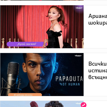
Ариана
шокира
Всички
истина
всъщно