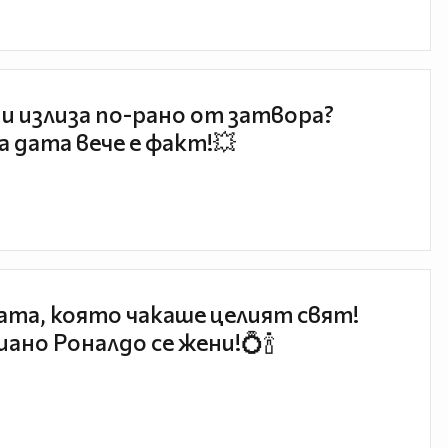
и излиза по-рано от затвора?
 дата вече е факт!💥
та, която чакаше целият свят!
ано Роналдо се жени!💍🍾