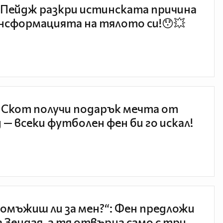
Пейдж разкри истинската причина
нсформацията на тялото си!😯💥
 Скот получи подарък мечта от
 — всеки футболен фен би го искал!
 омъжиш ли за мен?“: Фен предложи
а Зендая, а тя отвърна само с три