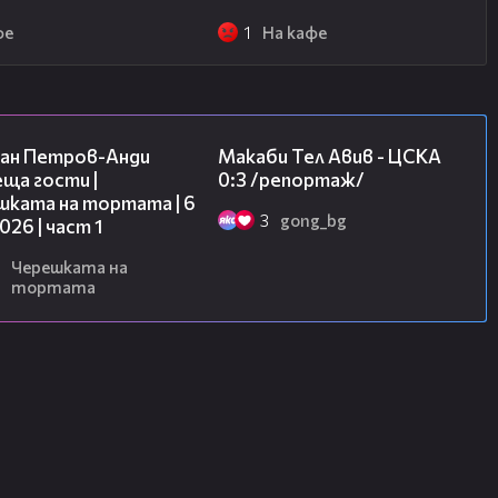
фе
1
На кафе
19:09
09:11
ан Петров-Анди
Макаби Тел Авив - ЦСКА
ща гости |
0:3 /репортаж/
шката на тортата | 6
3
gong_bg
2026 | част 1
Черешката на
тортата