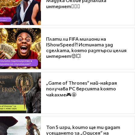
Мадука Окойе разпалиха
интернет❤️‍🔥🔥
Плати ли FIFA милиони на
IShowSpeed?! Истината зад
сделката, която разтърси целия
интернет🤑💥
„Game of Thrones“ най-накрая
получава PC версията която
чакахме🎮🤩
Топ 5 игри, които ще ти дадат
усещането за „Одисея“ на