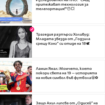
притежават технология за
телепортация!"😯💥
Трагедия разтърси Холивуд:
Младата звезда от „Годзила
срещу Конг“ си отиде на 18🕊️
Ламин Ямал: Момчето, което
покори света на 19 — историята
на новия символ във футбола🤩⚽
Защо Ахил липсва от „Одисей“ на