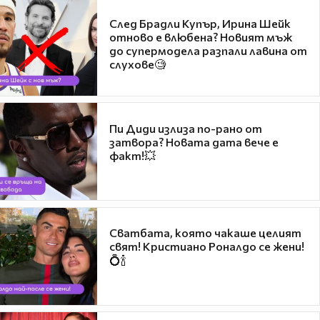
След Брадли Купър, Ирина Шейк
отново е влюбена? Новият мъж
до супермодела разпали лавина от
слухове🧐
Пи Диди излиза по-рано от
затвора? Новата дата вече е
факт!💥
Сватбата, която чакаше целият
свят! Кристиано Роналдо се жени!
💍🍾