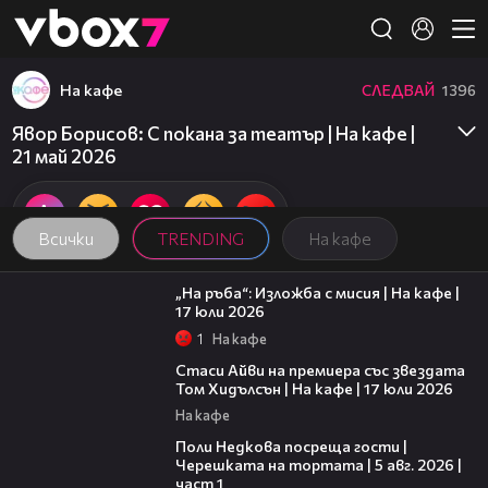
Member of
👾
На кафе
СЛЕДВАЙ
1396
Явор Борисов: С покана за театър | На кафе |
21 май 2026
Всички
TRENDING
На кафе
09:09
„На ръба“: Изложба с мисия | На кафе |
17 юли 2026
1
На кафе
02:58
Стаси Айви на премиера със звездата
Том Хидълсън | На кафе | 17 юли 2026
На кафе
19:25
Поли Недкова посреща гости |
Черешката на тортата | 5 авг. 2026 |
част 1