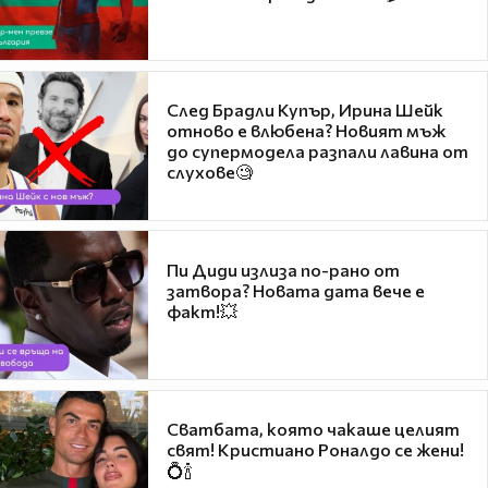
След Брадли Купър, Ирина Шейк
отново е влюбена? Новият мъж
до супермодела разпали лавина от
слухове🧐
Пи Диди излиза по-рано от
затвора? Новата дата вече е
факт!💥
Сватбата, която чакаше целият
свят! Кристиано Роналдо се жени!
💍🍾