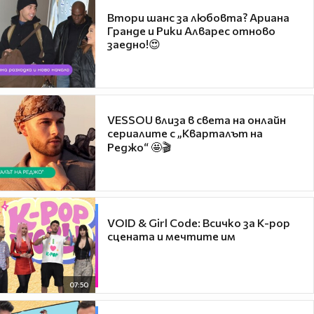
Втори шанс за любовта? Ариана
Гранде и Рики Алварес отново
заедно!😍
VESSOU влиза в света на онлайн
сериалите с „Кварталът на
Реджо“ 🤩🎬
VOID & Girl Code: Всичко за K-pop
сцената и мечтите им
07:50