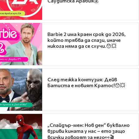
Саудитска Арабия💰
Barbie 2 има краен срок до 2026,
който трябва да спази, иначе
никога няма да се случи.😯💥
След тежка контузия: Дейв
Батиста е новият Кратос!😯💥
„Спайдър-мен: Нов ден“ буквално
взриви кината у нас – ето защо
всички говорят за него👀🎬