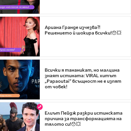
Ариана Гранде изчезва?!
Решението ѝ шокира всички!😯💥
Всички я тананикат, но малцина
знаят истината: VIRAL хитът
„Papaoutai“ всъщност не е изпят
от човек!
Елиът Пейдж разкри истинската
причина за трансформацията на
тялото си!😯💥