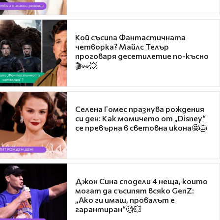
Кой съсипа Фантастичната
четворка? Майлс Телър
проговаря десетилетие по-късно
🎬👀💥
Селена Гомес празнува рождения
си ден: Как момичето от „Disney“
се превърна в световна икона🤩🎂
Джон Сина сподели 4 неща, които
могат да съсипят всяко GenZ:
„Ако ги имаш, провалът е
гарантиран“🧐💥