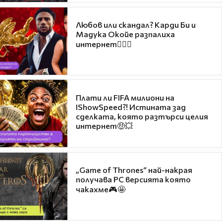
Любов или скандал? Карди Би и
Мадука Окойе разпалиха
интернет❤️‍🔥🔥
Плати ли FIFA милиони на
IShowSpeed?! Истината зад
сделката, която разтърси целия
интернет🤑💥
„Game of Thrones“ най-накрая
получава PC версията която
чакахме🎮🤩