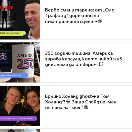
Бербо смени терена: от „Олд
Трафорд“ директно на
театралната сцена👀⚽
250 години тишина: Америка
зарови капсула, която никой жив
днес няма да отвори👀💥
Ерлинг Холанд ghost-на Том
Холанд?! 💀 Защо Спайдър-мен
остана на "seen"😅