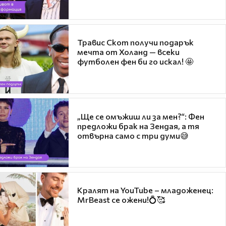
Травис Скот получи подарък
мечта от Холанд — всеки
футболен фен би го искал! 🤩
„Ще се омъжиш ли за мен?“: Фен
предложи брак на Зендая, а тя
отвърна само с три думи😅
Кралят на YouTube – младоженец:
MrBeast се ожени!💍🥰