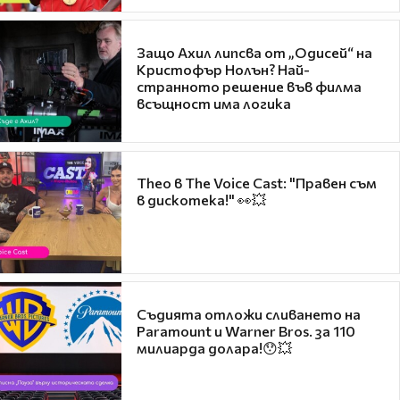
Защо Ахил липсва от „Одисей“ на
Кристофър Нолън? Най-
странното решение във филма
всъщност има логика
Theo в The Voice Cast: "Правен съм
в дискотека!" 👀💥
Съдията отложи сливането на
Paramount и Warner Bros. за 110
милиарда долара!😯💥