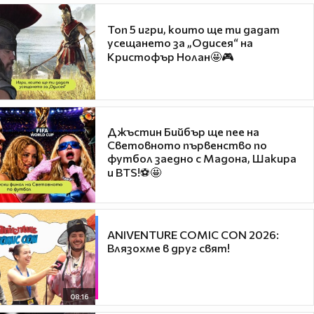
Топ 5 игри, които ще ти дадат
усещането за „Одисея“ на
Кристофър Нолан🤩🎮
Джъстин Бийбър ще пее на
Световното първенство по
футбол заедно с Мадона, Шакира
и BTS!⚽🤩
ANIVENTURE COMIC CON 2026:
Влязохме в друг свят!
08:16