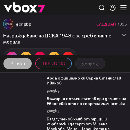
Member of
👾
gongbg
СЛЕДВАЙ
1395
Награждаване на ЦСКА 1948 със сребърните
медали
Всички
TRENDING
gongbg
00:19
Арда официално си върна Станислав
Иванов
gongbg
00:47
България с пълен състав при дамите на
Европейското по спортна гимнастика
gongbg
16:02
Безглутенов хляб от трици и
хърватски десерт от Милена
Маркова-Маца | Черешката на