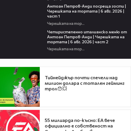
19:09
Антоан Петров-Анди посреща гости |
Черешката на тортата | 6 авг. 2026 |
част 1
Черешката на тортата
17:25
Четиристепенно италианско меню от
Антоан Петров-Анди | Черешката на
тортата | 6 авг. 2026 | част 2
Черешката на тортата
Тийнейджър почти спечели над
милион долара с тотален гейминг
трол😯💥
55 милиарда по-късно: EA вече
официално е собственост на