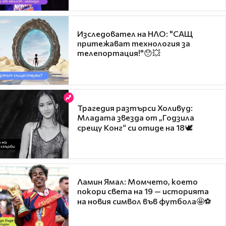
Изследовател на НЛО: "САЩ
притежават технология за
телепортация!"😯💥
Трагедия разтърси Холивуд:
Младата звезда от „Годзила
срещу Конг“ си отиде на 18🕊️
Ламин Ямал: Момчето, което
покори света на 19 — историята
на новия символ във футбола🤩⚽