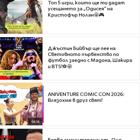
Топ 5 игри, които ще ти дадат
усещането за „Одисея“ на
Кристофър Нолан🤩🎮
Джъстин Бийбър ще пее на
Световното първенство по
футбол заедно с Мадона, Шакира
и BTS!⚽🤩
ANIVENTURE COMIC CON 2026:
Влязохме в друг свят!
08:16
Бербо смени терена: от „Олд