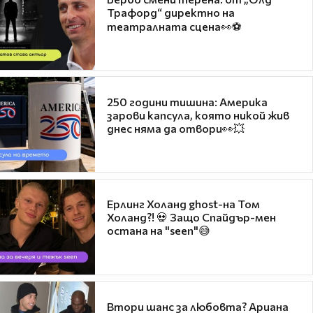
Трафорд“ директно на
театралната сцена👀⚽
250 години тишина: Америка
зарови капсула, която никой жив
днес няма да отвори👀💥
Ерлинг Холанд ghost-на Том
Холанд?! 💀 Защо Спайдър-мен
остана на "seen"😅
Втори шанс за любовта? Ариана