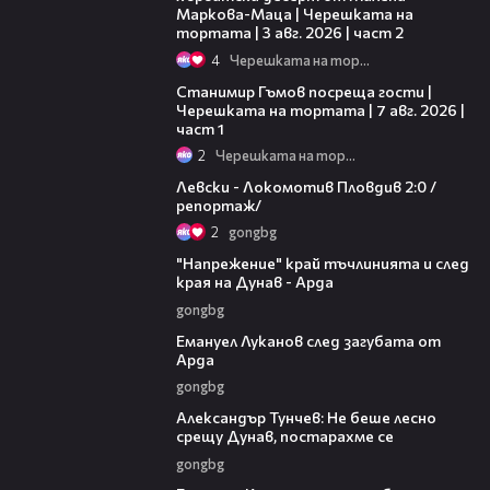
Маркова-Маца | Черешката на
тортата | 3 авг. 2026 | част 2
4
Черешката на тортата
16:22
Станимир Гъмов посреща гости |
Черешката на тортата | 7 авг. 2026 |
част 1
2
Черешката на тортата
06:10
Левски - Локомотив Пловдив 2:0 /
репортаж/
2
gongbg
00:37
"Напрежение" край тъчлинията и след
края на Дунав - Арда
gongbg
03:53
Емануел Луканов след загубата от
Арда
gongbg
02:50
Александър Тунчев: Не беше лесно
срещу Дунав, постарахме се
gongbg
02:39