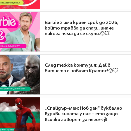
Barbie 2 има краен срок до 2026,
който трябва да спази, иначе
никога няма да се случи.😯💥
След тежка контузия: Дейв
Батиста е новият Кратос!😯💥
„Спайдър-мен: Нов ден“ буквално
взриви кината у нас – ето защо
всички говорят за него👀🎬