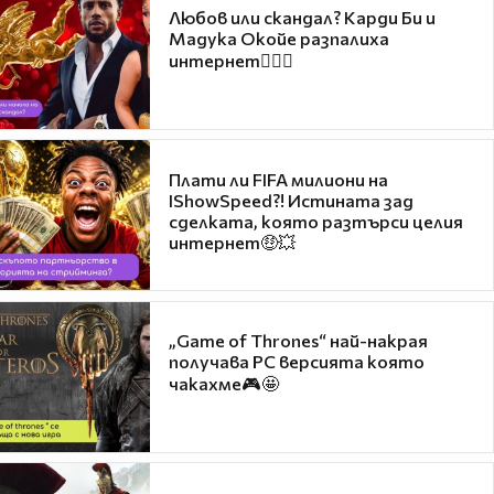
Любов или скандал? Карди Би и
Мадука Окойе разпалиха
интернет❤️‍🔥🔥
Плати ли FIFA милиони на
IShowSpeed?! Истината зад
сделката, която разтърси целия
интернет🤑💥
„Game of Thrones“ най-накрая
получава PC версията която
чакахме🎮🤩