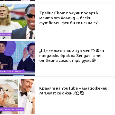
Травис Скот получи подарък
мечта от Холанд — всеки
футболен фен би го искал! 🤩
„Ще се омъжиш ли за мен?“: Фен
предложи брак на Зендая, а тя
отвърна само с три думи😅
Кралят на YouTube – младоженец:
MrBeast се ожени!💍🥰