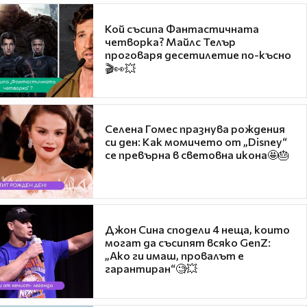
Кой съсипа Фантастичната
четворка? Майлс Телър
проговаря десетилетие по-късно
🎬👀💥
Селена Гомес празнува рождения
си ден: Как момичето от „Disney“
се превърна в световна икона🤩🎂
Джон Сина сподели 4 неща, които
могат да съсипят всяко GenZ:
„Ако ги имаш, провалът е
гарантиран“🧐💥