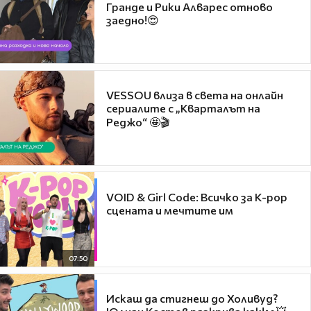
Гранде и Рики Алварес отново
заедно!😍
VESSOU влиза в света на онлайн
сериалите с „Кварталът на
Реджо“ 🤩🎬
VOID & Girl Code: Всичко за K-pop
сцената и мечтите им
07:50
Искаш да стигнеш до Холивуд?