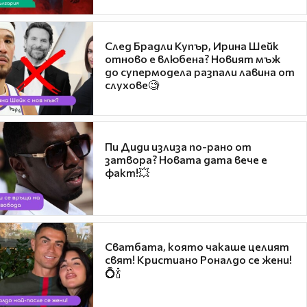
След Брадли Купър, Ирина Шейк
отново е влюбена? Новият мъж
до супермодела разпали лавина от
слухове🧐
Пи Диди излиза по-рано от
затвора? Новата дата вече е
факт!💥
Сватбата, която чакаше целият
свят! Кристиано Роналдо се жени!
💍🍾