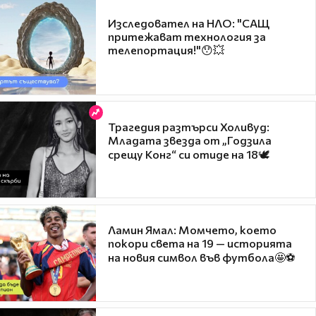
Изследовател на НЛО: "САЩ
притежават технология за
телепортация!"😯💥
Трагедия разтърси Холивуд:
Младата звезда от „Годзила
срещу Конг“ си отиде на 18🕊️
Ламин Ямал: Момчето, което
покори света на 19 — историята
на новия символ във футбола🤩⚽