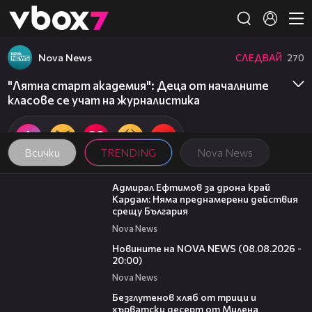
Member of
👾
Nova News
СЛЕДВАЙ
270
"Лятна старт академия": Деца от началните
класове се учат на журналистика
Всички
TRENDING
Nova News
01:48
Адмирал Ефтимов за дрона край
Кардам: Няма преднамерени действия
срещу България
Nova News
22:47
Новините на NOVA NEWS (08.08.2026 -
20:00)
Nova News
15:35
Безглутенов хляб от трици и
хърватски десерт от Милена