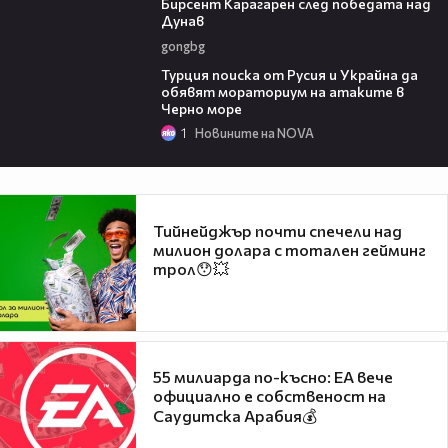
Бирсент Карагарен след победата над
Дунав
gongbg
03:02
Турция поиска от Русия и Украйна да
обявят мораториум на атаките в
Черно море
1
Новините на NOVA
Тийнейджър почти спечели над
милион долара с тотален гейминг
трол😯💥
55 милиарда по-късно: EA вече
официално е собственост на
Саудитска Арабия💰