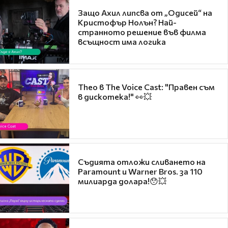
Защо Ахил липсва от „Одисей“ на
Кристофър Нолън? Най-
странното решение във филма
всъщност има логика
Theo в The Voice Cast: "Правен съм
в дискотека!" 👀💥
Съдията отложи сливането на
Paramount и Warner Bros. за 110
милиарда долара!😯💥