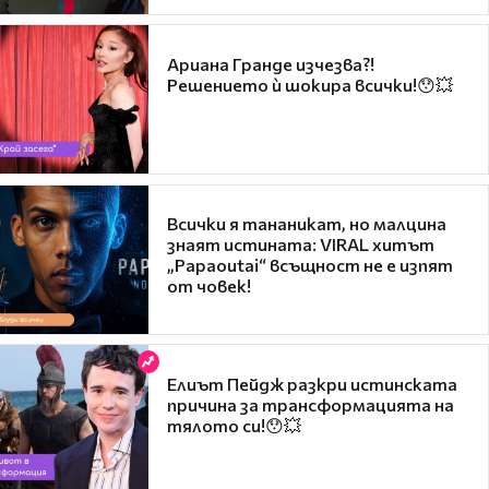
Ариана Гранде изчезва?!
Решението ѝ шокира всички!😯💥
Всички я тананикат, но малцина
знаят истината: VIRAL хитът
„Papaoutai“ всъщност не е изпят
от човек!
Елиът Пейдж разкри истинската
причина за трансформацията на
тялото си!😯💥