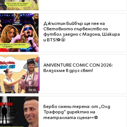
Джъстин Бийбър ще пее на
Световното първенство по
футбол заедно с Мадона, Шакира
и BTS!⚽🤩
ANIVENTURE COMIC CON 2026:
Влязохме в друг свят!
08:16
Бербо смени терена: от „Олд
Трафорд“ директно на
театралната сцена👀⚽