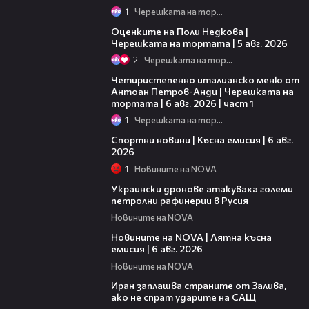
1
Черешката на тортата
02:09
Оценките на Поли Недкова |
Черешката на тортата | 5 авг. 2026
2
Черешката на тортата
15:39
Четиристепенно италианско меню от
Антоан Петров-Анди | Черешката на
тортата | 6 авг. 2026 | част 1
1
Черешката на тортата
04:51
Спортни новини | Късна емисия | 6 авг.
2026
1
Новините на NOVA
00:41
Украински дронове атакуваха големи
петролни рафинерии в Русия
Новините на NOVA
20:26
Новините на NOVA | Лятна късна
емисия | 6 авг. 2026
Новините на NOVA
00:41
Иран заплашва страните от Залива,
ако не спрат ударите на САЩ