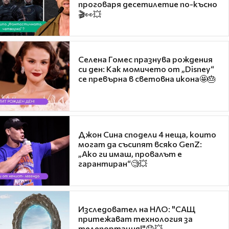
проговаря десетилетие по-късно
🎬👀💥
Селена Гомес празнува рождения
си ден: Как момичето от „Disney“
се превърна в световна икона🤩🎂
Джон Сина сподели 4 неща, които
могат да съсипят всяко GenZ:
„Ако ги имаш, провалът е
гарантиран“🧐💥
Изследовател на НЛО: "САЩ
притежават технология за
телепортация!"😯💥