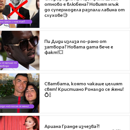
отново е влюбена? Новият мъж
до супермодела разпали лавина от
слухове🧐
Пи Диди излиза по-рано от
затвора? Новата дата вече е
факт!💥
Сватбата, която чакаше целият
свят! Кристиано Роналдо се жени!
💍🍾
Ариана Гранде изчезва?!