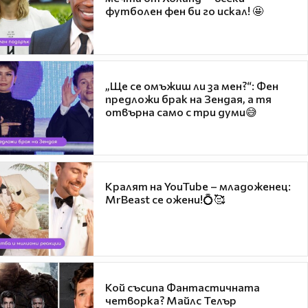
футболен фен би го искал! 🤩
„Ще се омъжиш ли за мен?“: Фен
предложи брак на Зендая, а тя
отвърна само с три думи😅
Кралят на YouTube – младоженец:
MrBeast се ожени!💍🥰
Кой съсипа Фантастичната
четворка? Майлс Телър