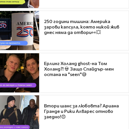
250 години тишина: Америка
зарови капсула, която никой жив
днес няма да отвори👀💥
Ерлинг Холанд ghost-на Том
Холанд?! 💀 Защо Спайдър-мен
остана на "seen"😅
Втори шанс за любовта? Ариана
Гранде и Рики Алварес отново
заедно!😍