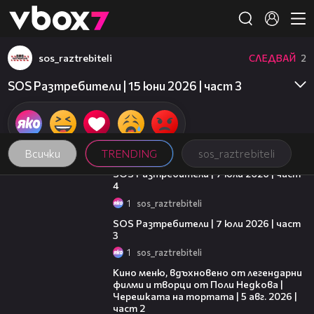
Member of
👾
sos_raztrebiteli
СЛЕДВАЙ
2
SOS Разтребители | 15 юни 2026 | част 3
Всички
TRENDING
sos_raztrebiteli
15:13
SOS Разтребители | 7 юли 2026 | част
4
1
sos_raztrebiteli
16:43
SOS Разтребители | 7 юли 2026 | част
3
1
sos_raztrebiteli
15:31
Кино меню, вдъхновено от легендарни
филми и творци от Поли Недкова |
Черешката на тортата | 5 авг. 2026 |
част 2