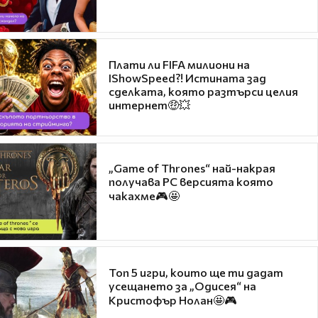
Плати ли FIFA милиони на
IShowSpeed?! Истината зад
сделката, която разтърси целия
интернет🤑💥
„Game of Thrones“ най-накрая
получава PC версията която
чакахме🎮🤩
Топ 5 игри, които ще ти дадат
усещането за „Одисея“ на
Кристофър Нолан🤩🎮