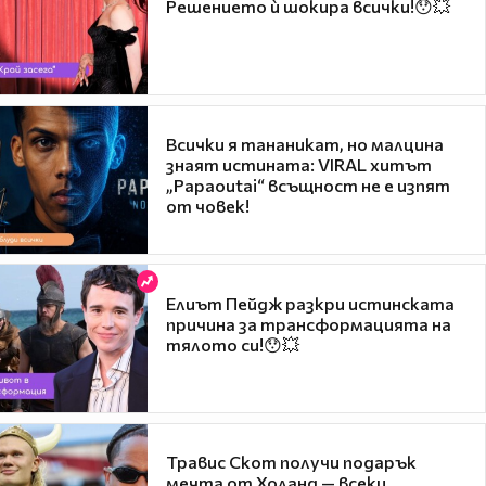
Решението ѝ шокира всички!😯💥
Всички я тананикат, но малцина
знаят истината: VIRAL хитът
„Papaoutai“ всъщност не е изпят
от човек!
Елиът Пейдж разкри истинската
причина за трансформацията на
тялото си!😯💥
Травис Скот получи подарък
мечта от Холанд — всеки