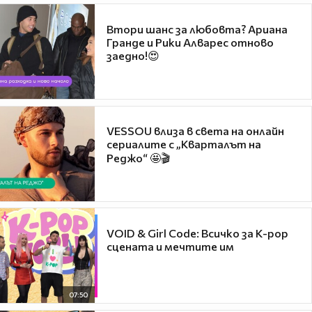
Втори шанс за любовта? Ариана
Гранде и Рики Алварес отново
заедно!😍
VESSOU влиза в света на онлайн
сериалите с „Кварталът на
Реджо“ 🤩🎬
VOID & Girl Code: Всичко за K-pop
сцената и мечтите им
07:50