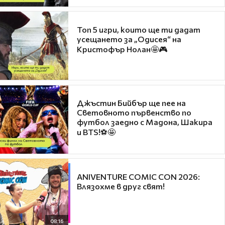
Топ 5 игри, които ще ти дадат
усещането за „Одисея“ на
Кристофър Нолан🤩🎮
Джъстин Бийбър ще пее на
Световното първенство по
футбол заедно с Мадона, Шакира
и BTS!⚽🤩
ANIVENTURE COMIC CON 2026:
Влязохме в друг свят!
08:16