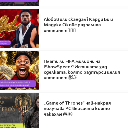
Любов или скандал? Карди Би и
Мадука Окойе разпалиха
интернет❤️‍🔥🔥
Плати ли FIFA милиони на
IShowSpeed?! Истината зад
сделката, която разтърси целия
интернет🤑💥
„Game of Thrones“ най-накрая
получава PC версията която
чакахме🎮🤩