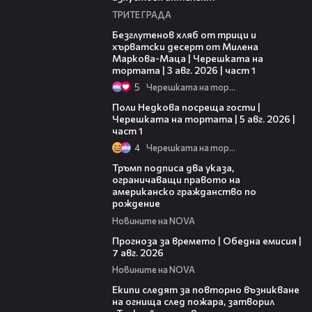
ТРИТЕ ГРАДА
16:02
Безглутенов хляб от трици и
хърватски десерт от Милена
Маркова-Маца | Черешката на
тортата | 3 авг. 2026 | част 1
5
Черешката на тортата
19:25
Поли Недкова посреща гости |
Черешката на тортата | 5 авг. 2026 |
част 1
4
Черешката на тортата
01:24
Тръмп подписа два указа,
ограничаващи правото на
американско гражданство по
рождение
Новините на NOVA
02:23
Прогноза за времето | Обедна емисия |
7 авг. 2026
Новините на NOVA
03:09
Екипи следят за повторно възникване
на огнища след пожара, затворил