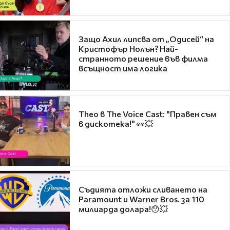
Защо Ахил липсва от „Одисей“ на
Кристофър Нолън? Най-
странното решение във филма
всъщност има логика
Theo в The Voice Cast: "Правен съм
в дискотека!" 👀💥
Съдията отложи сливането на
Paramount и Warner Bros. за 110
милиарда долара!😯💥