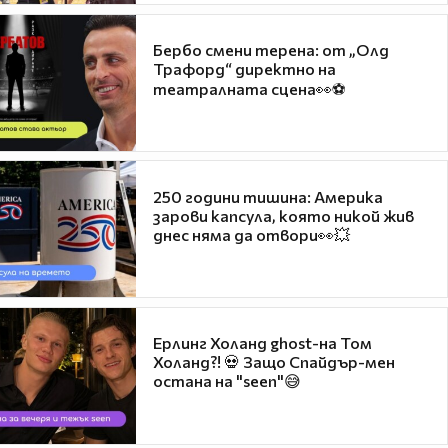
Бербо смени терена: от „Олд
Трафорд“ директно на
театралната сцена👀⚽
250 години тишина: Америка
зарови капсула, която никой жив
днес няма да отвори👀💥
Ерлинг Холанд ghost-на Том
Холанд?! 💀 Защо Спайдър-мен
остана на "seen"😅