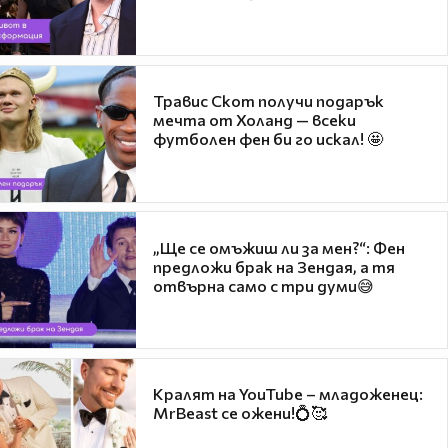
Травис Скот получи подарък
мечта от Холанд — всеки
футболен фен би го искал! 🤩
„Ще се омъжиш ли за мен?“: Фен
предложи брак на Зендая, а тя
отвърна само с три думи😅
Кралят на YouTube – младоженец:
MrBeast се ожени!💍🥰