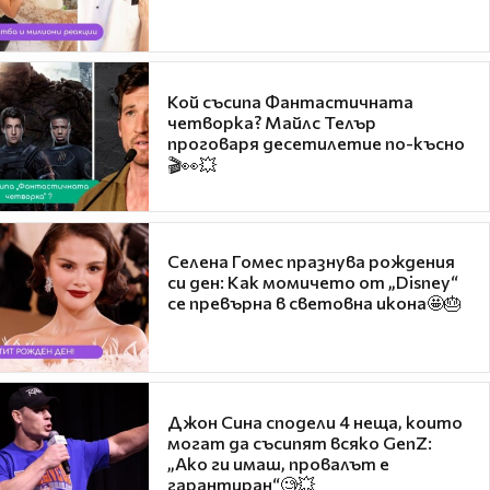
Кой съсипа Фантастичната
четворка? Майлс Телър
проговаря десетилетие по-късно
🎬👀💥
Селена Гомес празнува рождения
си ден: Как момичето от „Disney“
се превърна в световна икона🤩🎂
Джон Сина сподели 4 неща, които
могат да съсипят всяко GenZ:
„Ако ги имаш, провалът е
гарантиран“🧐💥