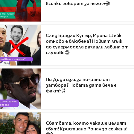
всички говорят за него👀🎬
След Брадли Купър, Ирина Шейк
отново е влюбена? Новият мъж
до супермодела разпали лавина от
слухове🧐
Пи Диди излиза по-рано от
затвора? Новата дата вече е
факт!💥
Сватбата, която чакаше целият
свят! Кристиано Роналдо се жени!