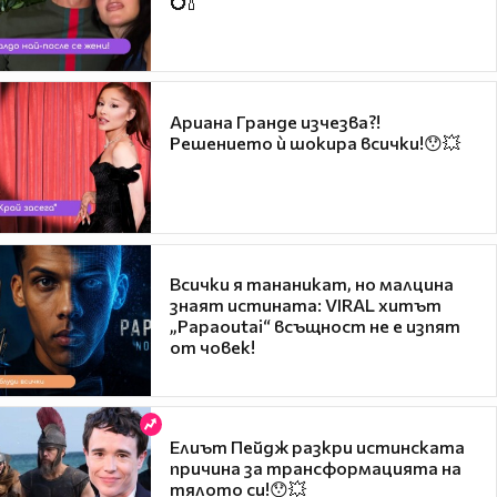
💍🍾
Ариана Гранде изчезва?!
Решението ѝ шокира всички!😯💥
Всички я тананикат, но малцина
знаят истината: VIRAL хитът
„Papaoutai“ всъщност не е изпят
от човек!
Елиът Пейдж разкри истинската
причина за трансформацията на
тялото си!😯💥