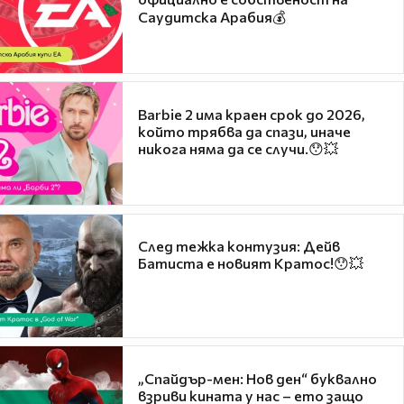
Саудитска Арабия💰
Barbie 2 има краен срок до 2026,
който трябва да спази, иначе
никога няма да се случи.😯💥
След тежка контузия: Дейв
Батиста е новият Кратос!😯💥
„Спайдър-мен: Нов ден“ буквално
взриви кината у нас – ето защо