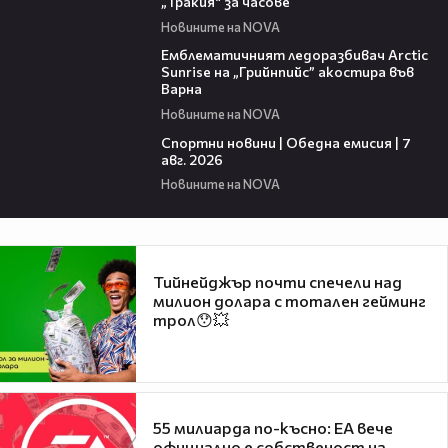
„Тракия“ за часове
Новините на NOVA
00:48
Емблематичният ледоразбивач Arctic
Sunrise на „Грийнпийс” акостира във
Варна
Новините на NOVA
04:05
Спортни новини | Обедна емисия | 7
aвг. 2026
Новините на NOVA
Тийнейджър почти спечели над
милион долара с тотален гейминг
трол😯💥
55 милиарда по-късно: EA вече
официално е собственост на