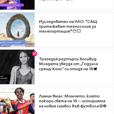
Изследовател на НЛО: "САЩ
притежават технология за
телепортация!"😯💥
Трагедия разтърси Холивуд:
Младата звезда от „Годзила
срещу Конг“ си отиде на 18🕊️
Ламин Ямал: Момчето, което
покори света на 19 — историята
на новия символ във футбола🤩⚽