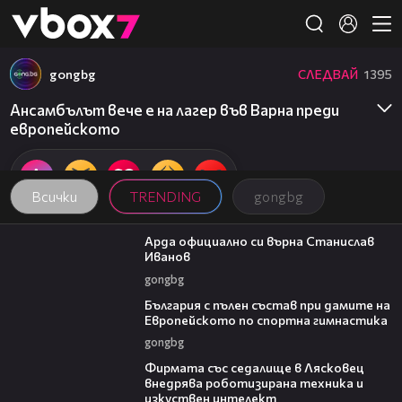
Member of
👾
gongbg
СЛЕДВАЙ
1395
Ансамбълът вече е на лагер във Варна преди
европейското
Всички
TRENDING
gongbg
00:19
Арда официално си върна Станислав
Иванов
gongbg
00:47
България с пълен състав при дамите на
Европейското по спортна гимнастика
gongbg
00:06
Фирмата със седалище в Лясковец
внедрява роботизирана техника и
изкуствен интелект