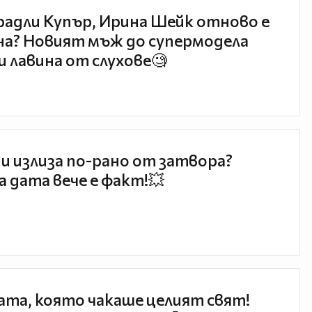
радли Купър, Ирина Шейк отново е
а? Новият мъж до супермодела
и лавина от слухове🧐
и излиза по-рано от затвора?
 дата вече е факт!💥
та, която чакаше целият свят!