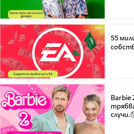
55 мил
собств
Barbie
трябва
случи.