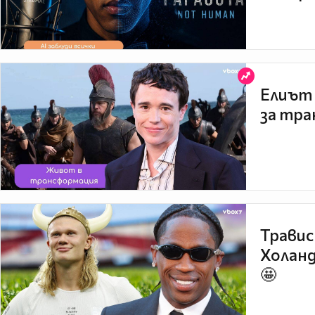
Елиът 
за тра
Травис
Холанд
🤩