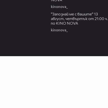
kinonova_
00:23
"Запознай ме с вашите" 13
август, четвъртък от 21:00 ч.
по KINO NOVA
kinonova_