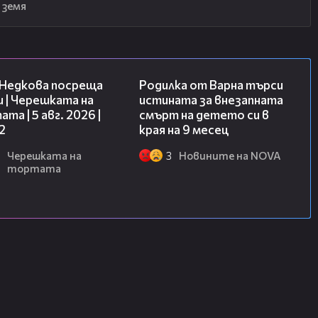
 земя
13:03
03:09
 Недкова посреща
Родилка от Варна търси
 | Черешката на
истината за внезапната
та | 5 авг. 2026 |
смърт на детето си в
2
края на 9 месец
Черешката на
3
Новините на NOVA
тортата