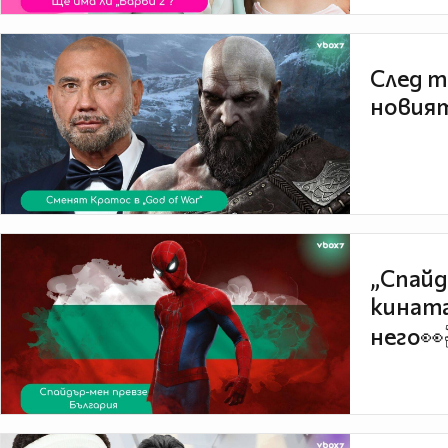
След т
новият
„Спайд
кината
него👀