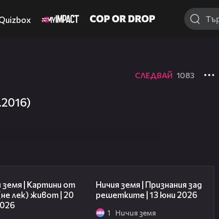
Quizbox
СЛЕДВАЙ
1083
.2016)
43:49
50:34
 земя | Картини от
Ничия земя | Признания зад
(не лек) живот | 20
решетките | 13 юни 2026
2026
1
Ничия земя