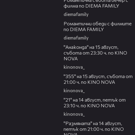
филма по DIEMA FAMILY
diemafamily
00:32
Романтични обеди с филмите
по DIEMA FAMILY
diemafamily
00:30
"Анаконда" на 15 август,
събота от 23:30 ч. по KINO
NOVA
kinonova_
00:31
"355" на 15 август, събота от
21:00 ч. по KINO NOVA
kinonova_
00:29
"21" на 14 август, петък от
23:10 ч. по KINO NOVA
kinonova_
00:29
"Размянaта" на 14 август,
петък от 21:00 ч. по KINO
NOVA