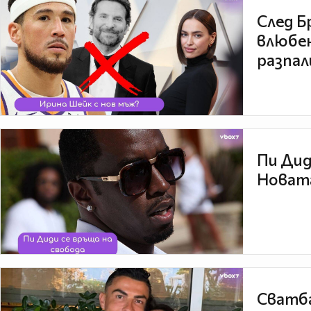
След Б
влюбен
разпал
Пи Дид
Новата
Сватба