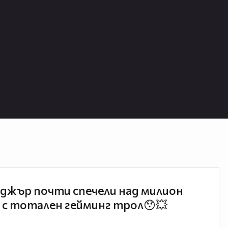
джър почти спечели над милион
 с тотален гейминг трол😯💥