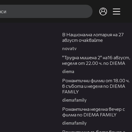
00:21
В Национална лотария на 27
август очаквайте
novatv
00:31
"Трудна мишена 2" на16 август,
неделя от 22.00 ч. по DIEMA
diema
00:36
Романтични филми от 18.00 ч.
в събота и неделя по DIEMA
FAMILY
diemafamily
00:21
Романтичнa неделна вечер с
филма по DIEMA FAMILY
diemafamily
00:20
Романтичнa събота вечер с