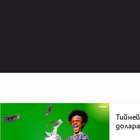
Тийней
долара