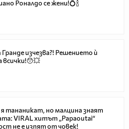
ано Роналдо се жени!💍🍾
 Гранде изчезва?! Решението ѝ
 всички!😯💥
 я тананикат, но малцина знаят
та: VIRAL хитът „Papaoutai“
ст не е изпят от човек!