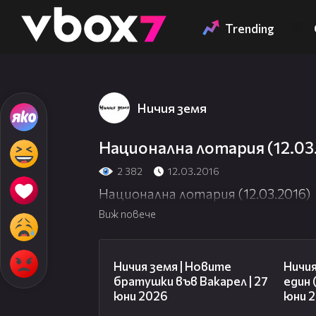
Member of
👾
Trending
Ничия земя
Национална лотария (12.03
2 382
12.03.2016
Национална лотария (12.03.2016)
Виж повече
47:07
Ничия земя | Новите
Ничия
братушки във Вакарел | 27
един 
юни 2026
юни 