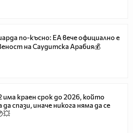
иарда по-късно: EA вече официално е
еност на Саудитска Арабия💰
 2 има краен срок до 2026, който
 да спази, иначе никога няма да се
😯💥