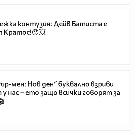
ежка контузия: Дейв Батиста е
 Кратос!😯💥
ър-мен: Нов ден“ буквално взриви
 у нас – ето защо всички говорят за
🎬