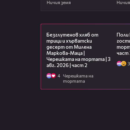
Ничия земя
Ничия
15:35
Безглутенов хляб от
Поли
трици и хърватски
гости
десерт от Милена
торта
Маркова-Маца |
част 
Черешката на тортата | 3
3
авг. 2026 | част 2
4
Черешката на
тортата