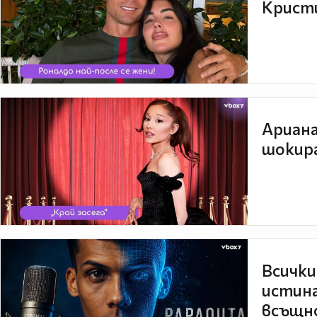
Кристи
Ариана
шокира
Всички
истина
всъщно