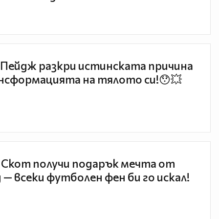
Пейдж разкри истинската причина
нсформацията на тялото си!😯💥
 Скот получи подарък мечта от
 — всеки футболен фен би го искал!