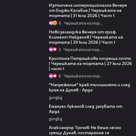
Изтънчена интернационална вечеря
от Енджи Касабие | Черешката на
тортата | 31 юли 2026 | Част 1
6
Черешката на тортата
16:22
Новозеландска вечеря от проф.
Климент Найденов | Черешката на
тортата | 29 юли 2026 | Част 1
3
Черешката на тортата
12:18
Кристина Патрашкова посреща гости
| Черешката на тортата | 27 юли 2026
| част 1
6
Черешката на тортата
00:37
"Напрежение" край тъчлинията и след
края на Дунав - Арда
gongbg
03:53
Емануел Луканов след загубата от
Арда
gongbg
02:50
Александър Тунчев: Не беше лесно
срещу Дунав, постарахме се