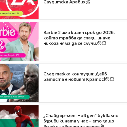
Саудитска Арабия💰
Barbie 2 има краен срок до 2026,
който трябва да спази, иначе
никога няма да се случи.😯💥
След тежка контузия: Дейв
Батиста е новият Кратос!😯💥
„Спайдър-мен: Нов ден“ буквално
взриви кината у нас – ето защо
всички говорят за него👀🎬