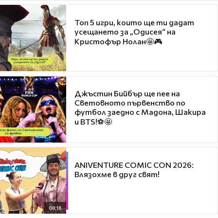
Топ 5 игри, които ще ти дадат
усещането за „Одисея“ на
Кристофър Нолан🤩🎮
Джъстин Бийбър ще пее на
Световното първенство по
футбол заедно с Мадона, Шакира
и BTS!⚽🤩
ANIVENTURE COMIC CON 2026:
Влязохме в друг свят!
08:16