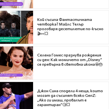
Кой съсипа Фантастичната
четворка? Майлс Телър
проговаря десетилетие по-късно
🎬👀💥
Селена Гомес празнува рождения
си ден: Как момичето от „Disney“
се превърна в световна икона🤩🎂
Джон Сина сподели 4 неща, които
могат да съсипят всяко GenZ:
„Ако ги имаш, провалът е
гарантиран“🧐💥