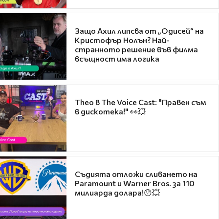
Защо Ахил липсва от „Одисей“ на
Кристофър Нолън? Най-
странното решение във филма
всъщност има логика
Theo в The Voice Cast: "Правен съм
в дискотека!" 👀💥
Съдията отложи сливането на
Paramount и Warner Bros. за 110
милиарда долара!😯💥