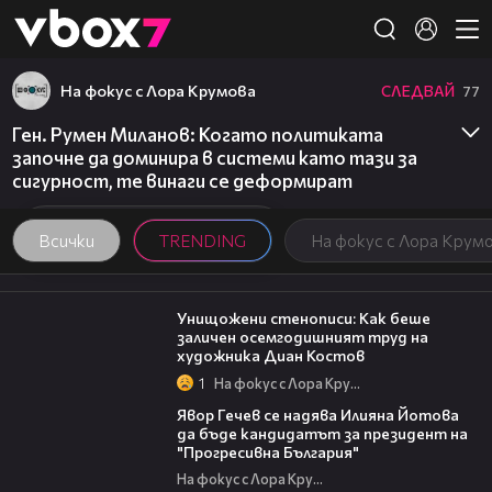
Member of
👾
На фокус с Лора Крумова
СЛЕДВАЙ
77
Ген. Румен Миланов: Когато политиката
започне да доминира в системи като тази за
сигурност, те винаги се деформират
Всички
TRENDING
На фокус с Лора Крум
13:45
Унищожени стенописи: Как беше
заличен осемгодишният труд на
художника Диан Костов
1
На фокус с Лора Крумова
15:59
Явор Гечев се надява Илияна Йотова
да бъде кандидатът за президент на
"Прогресивна България"
На фокус с Лора Крумова
18:07