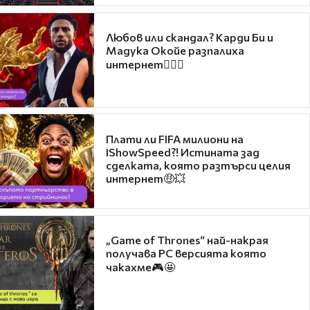
Любов или скандал? Карди Би и
Мадука Окойе разпалиха
интернет❤️‍🔥🔥
Плати ли FIFA милиони на
IShowSpeed?! Истината зад
сделката, която разтърси целия
интернет🤑💥
„Game of Thrones“ най-накрая
получава PC версията която
чакахме🎮🤩