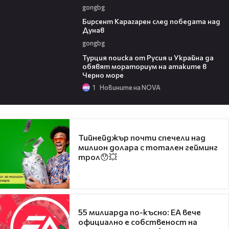
gongbg
02:39
Бирсент Карагарен след победата над
Дунав
gongbg
03:02
Турция поиска от Русия и Украйна да
обявят мораториум на атаките в
Черно море
1
Новините на NOVA
Тийнейджър почти спечели над
милион долара с тотален гейминг
трол😯💥
55 милиарда по-късно: EA вече
официално е собственост на