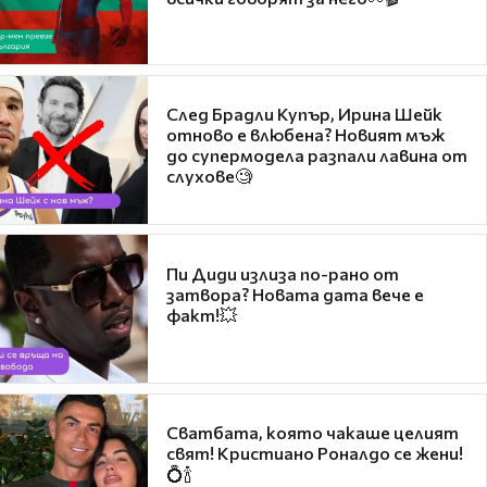
След Брадли Купър, Ирина Шейк
отново е влюбена? Новият мъж
до супермодела разпали лавина от
слухове🧐
Пи Диди излиза по-рано от
затвора? Новата дата вече е
факт!💥
Сватбата, която чакаше целият
свят! Кристиано Роналдо се жени!
💍🍾