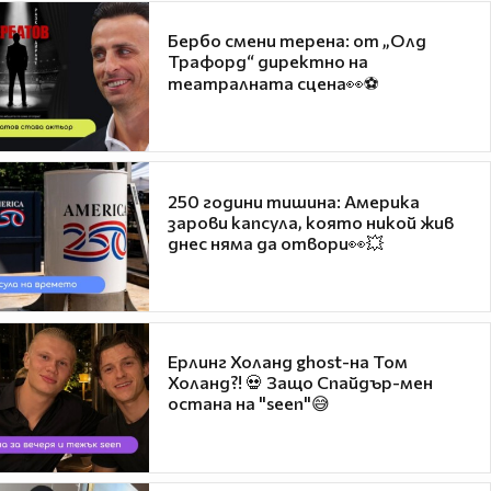
Бербо смени терена: от „Олд
Трафорд“ директно на
театралната сцена👀⚽
250 години тишина: Америка
зарови капсула, която никой жив
днес няма да отвори👀💥
Ерлинг Холанд ghost-на Том
Холанд?! 💀 Защо Спайдър-мен
остана на "seen"😅