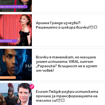
Ариана Гранде изчезва?!
Решението ѝ шокира всички!😯💥
Всички я тананикат, но малцина
знаят истината: VIRAL хитът
„Papaoutai“ всъщност не е изпят
от човек!
Елиът Пейдж разкри истинската
причина за трансформацията на
тялото си!😯💥