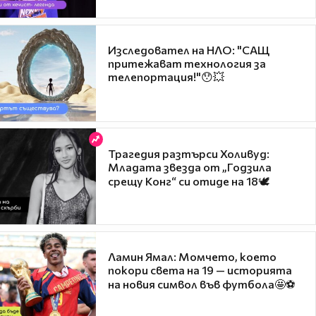
Изследовател на НЛО: "САЩ
притежават технология за
телепортация!"😯💥
Трагедия разтърси Холивуд:
Младата звезда от „Годзила
срещу Конг“ си отиде на 18🕊️
Ламин Ямал: Момчето, което
покори света на 19 — историята
на новия символ във футбола🤩⚽