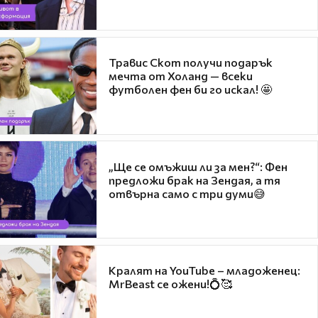
Травис Скот получи подарък
мечта от Холанд — всеки
футболен фен би го искал! 🤩
„Ще се омъжиш ли за мен?“: Фен
предложи брак на Зендая, а тя
отвърна само с три думи😅
Кралят на YouTube – младоженец:
MrBeast се ожени!💍🥰