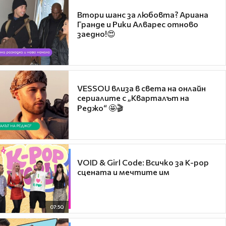
Втори шанс за любовта? Ариана
Гранде и Рики Алварес отново
заедно!😍
VESSOU влиза в света на онлайн
сериалите с „Кварталът на
Реджо“ 🤩🎬
VOID & Girl Code: Всичко за K-pop
сцената и мечтите им
07:50