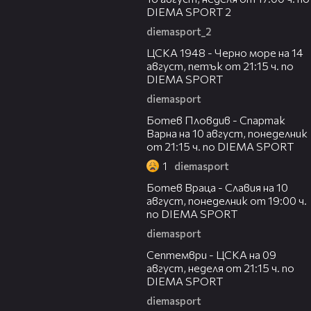
DIEMA SPORT 2
diemasport_2
00:35
ЦСКА 1948 - Черно море на 14
август, петък от 21:15 ч. по
DIEMA SPORT
diemasport
00:33
Ботев Пловдив - Спартак
Варна на 10 август, понеделник
от 21:15 ч. по DIEMA SPORT
1
diemasport
00:35
Ботев Враца - Славия на 10
август, понеделник от 19:00 ч.
по DIEMA SPORT
diemasport
00:28
Септември - ЦСКА на 09
август, неделя от 21:15 ч. по
DIEMA SPORT
diemasport
00:32