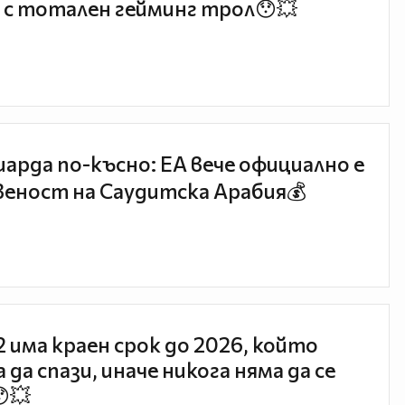
 с тотален гейминг трол😯💥
иарда по-късно: EA вече официално е
еност на Саудитска Арабия💰
 2 има краен срок до 2026, който
 да спази, иначе никога няма да се
😯💥