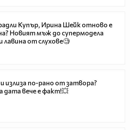
радли Купър, Ирина Шейк отново е
а? Новият мъж до супермодела
и лавина от слухове🧐
и излиза по-рано от затвора?
 дата вече е факт!💥