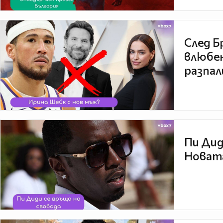
След Б
влюбен
разпал
Пи Дид
Новата