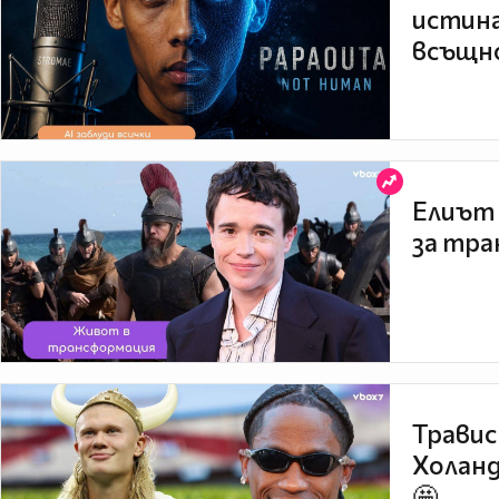
истина
всъщно
Елиът 
за тра
Травис
Холанд
🤩