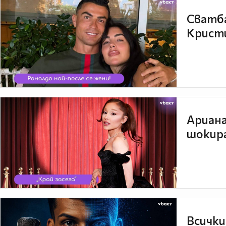
Сватба
Кристи
Ариана
шокира
Всички