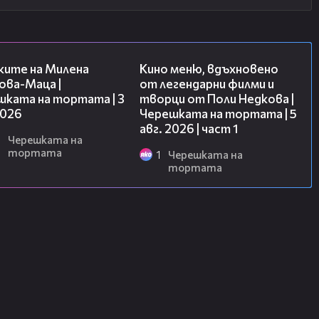
14:06
15:39
ките на Милена
Кино меню, вдъхновено
ова-Маца |
от легендарни филми и
шката на тортата | 3
творци от Поли Недкова |
2026
Черешката на тортата | 5
авг. 2026 | част 1
6
Черешката на
тортата
1
Черешката на
тортата