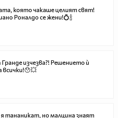
та, която чакаше целият свят!
ано Роналдо се жени!💍🍾
 Гранде изчезва?! Решението ѝ
 всички!😯💥
 я тананикат, но малцина знаят