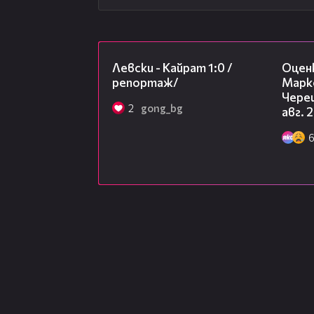
05:57
Левски - Кайрат 1:0 /
Оцен
репортаж/
Марк
Чере
2
gong_bg
авг. 