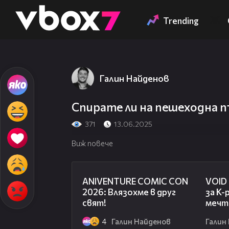
Member of
👾
Trending
Галин Найденов
Спирате ли на пешеходна 
371
13.06.2025
Виж повече
08:16
ANIVENTURE COMIC CON
VOID 
2026: Влязохме в друг
за K-
свят!
мечт
4
Галин Найденов
Галин