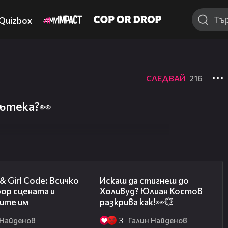
Quizbox
СЛЕДВАЙ
216
пътека?👀
07:50
15:15
& Girl Code: Всичко
Искаш да стигнеш до
pop сцената и
Холивуд? Юлиан Костов
ите им
разкрива как!👀💥
 Найденов
3
Галин Найденов