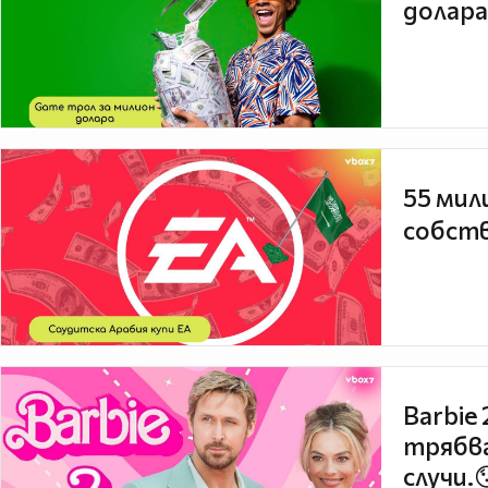
долара
55 мил
собств
Barbie
трябва
случи.