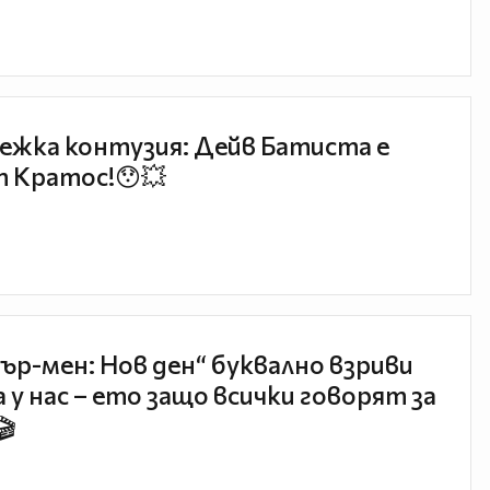
ежка контузия: Дейв Батиста е
 Кратос!😯💥
ър-мен: Нов ден“ буквално взриви
 у нас – ето защо всички говорят за
🎬