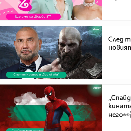
След т
новият
„Спайд
кината
него👀