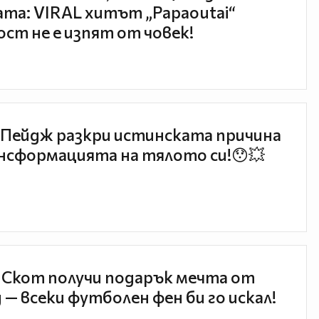
та: VIRAL хитът „Papaoutai“
ст не е изпят от човек!
Пейдж разкри истинската причина
нсформацията на тялото си!😯💥
 Скот получи подарък мечта от
 — всеки футболен фен би го искал!