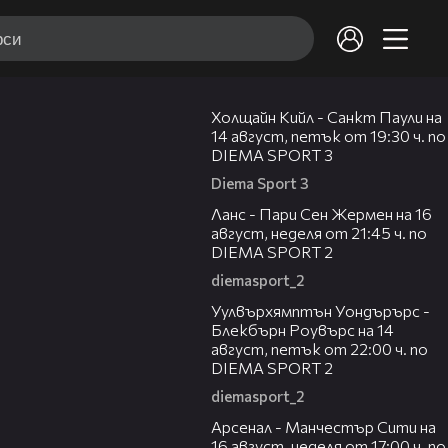
00:36
Холщайн Кийл - Санкт Паули на
14 август, петък от 19:30 ч. по
DIEMA SPORT 3
Diema Sport 3
00:45
Ланс - Пари Сен Жермен на 16
август, неделя от 21:45 ч. по
DIEMA SPORT 2
diemasport_2
00:37
Уулвърхямптън Уондърърс -
Блекбърн Роувърс на 14
август, петък от 22:00 ч. по
DIEMA SPORT 2
diemasport_2
00:38
Арсенал - Манчестър Сити на
16 август, неделя от 17:00 ч. по