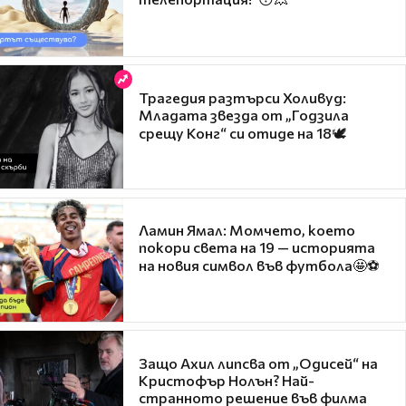
Трагедия разтърси Холивуд:
Младата звезда от „Годзила
срещу Конг“ си отиде на 18🕊️
Ламин Ямал: Момчето, което
покори света на 19 — историята
на новия символ във футбола🤩⚽
Защо Ахил липсва от „Одисей“ на
Кристофър Нолън? Най-
странното решение във филма