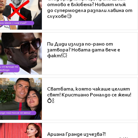
отново е влюбена? Новият мъж
до супермодела разпали лавина от
слухове🧐
Пи Диди излиза по-рано от
затвора? Новата дата вече е
факт!💥
Сватбата, която чакаше целият
свят! Кристиано Роналдо се жени!
💍🍾
Ариана Гранде изчезва?!