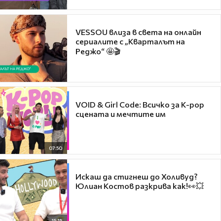
VESSOU влиза в света на онлайн
сериалите с „Кварталът на
Реджо“ 🤩🎬
VOID & Girl Code: Всичко за K-pop
сцената и мечтите им
07:50
Искаш да стигнеш до Холивуд?
Юлиан Костов разкрива как!👀💥
15:15