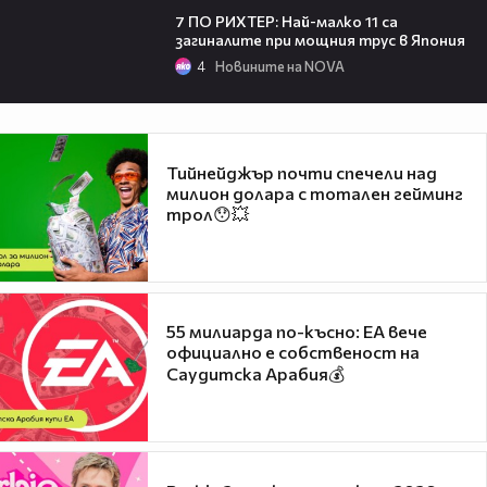
7 ПО РИХТЕР: Най-малко 11 са
загиналите при мощния трус в Япония
4
Новините на NOVA
Тийнейджър почти спечели над
милион долара с тотален гейминг
трол😯💥
55 милиарда по-късно: EA вече
официално е собственост на
Саудитска Арабия💰