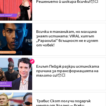
Решението ѝ шокира всички!😯💥
Всички я тананикат, но малцина
знаят истината: VIRAL хитът
„Papaoutai“ всъщност не е изпят
от човек!
Елиът Пейдж разкри истинската
причина за трансформацията на
тялото си!😯💥
Травис Скот получи подарък
мечта от Холанд — всеки