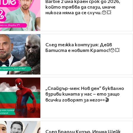
Barbie 2 има краен срок до 2026,
който трябва да спази, иначе
никога няма да се случи.😯💥
След тежка контузия: Дейв
Батиста е новият Кратос!😯💥
„Спайдър-мен: Нов ден“ буквално
взриви кината у нас – ето защо
всички говорят за него👀🎬
След Брадли Купър, Ирина Шейк