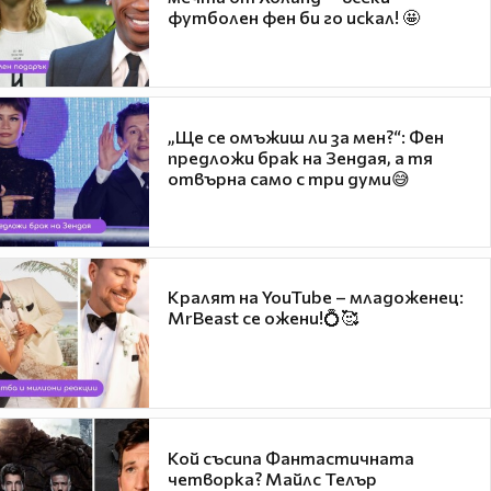
футболен фен би го искал! 🤩
„Ще се омъжиш ли за мен?“: Фен
предложи брак на Зендая, а тя
отвърна само с три думи😅
Кралят на YouTube – младоженец:
MrBeast се ожени!💍🥰
Кой съсипа Фантастичната
четворка? Майлс Телър