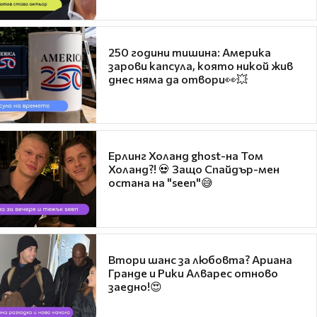
250 години тишина: Америка
зарови капсула, която никой жив
днес няма да отвори👀💥
Ерлинг Холанд ghost-на Том
Холанд?! 💀 Защо Спайдър-мен
остана на "seen"😅
Втори шанс за любовта? Ариана
Гранде и Рики Алварес отново
заедно!😍