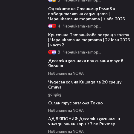
02:15
Оценките на Станимир Гъмов и
победителят на седмицата |
Черешката на тортата | 7 авг. 2026
4
Черешката на тортата
20:09
Кристина Патрашкова посреща гости
| Черешката на тортата | 27 юли 2026
| част 2
8
Черешката на тортата
02:04
Десетки загинаха при силния трус в
Япония
Новините на NOVA
00:49
Чудесен гол на Кишада за 2:0 срещу
Стяуа
gongbg
00:21
Силен трус разлюля Токио
Новините на NOVA
01:40
АД В ЯПОНИЯ: Десетки загинали и
хиляди ранени при 7.3 по Рихтер
Новините на NOVA
00:23