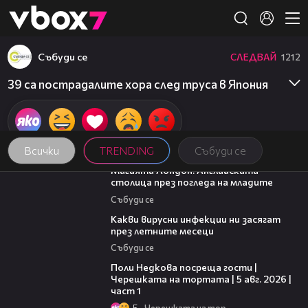
Member of
👾
Събуди се
СЛЕДВАЙ
1212
39 са пострадалите хора след труса в Япония
Всички
TRENDING
Събуди се
05:03
Магията Лондон: Английската
столица през погледа на младите
Събуди се
03:37
Какви вирусни инфекции ни засягат
през летните месеци
Събуди се
19:25
Поли Недкова посреща гости |
Черешката на тортата | 5 авг. 2026 |
част 1
5
Черешката на тортата