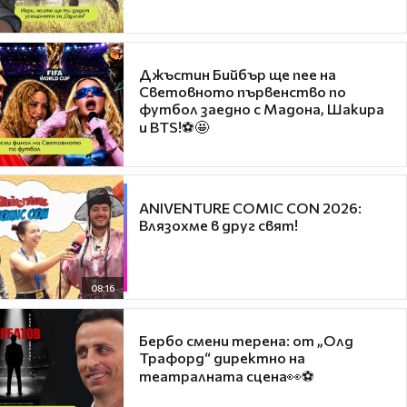
Джъстин Бийбър ще пее на
Световното първенство по
футбол заедно с Мадона, Шакира
и BTS!⚽🤩
ANIVENTURE COMIC CON 2026:
Влязохме в друг свят!
08:16
Бербо смени терена: от „Олд
Трафорд“ директно на
театралната сцена👀⚽