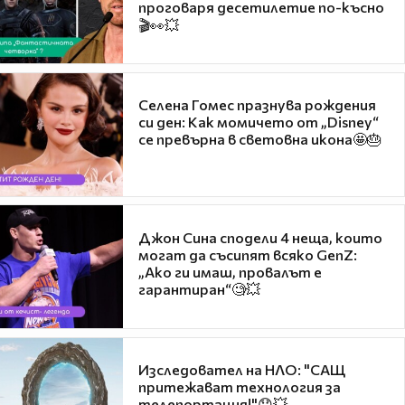
проговаря десетилетие по-късно
🎬👀💥
Селена Гомес празнува рождения
си ден: Как момичето от „Disney“
се превърна в световна икона🤩🎂
Джон Сина сподели 4 неща, които
могат да съсипят всяко GenZ:
„Ако ги имаш, провалът е
гарантиран“🧐💥
Изследовател на НЛО: "САЩ
притежават технология за
телепортация!"😯💥