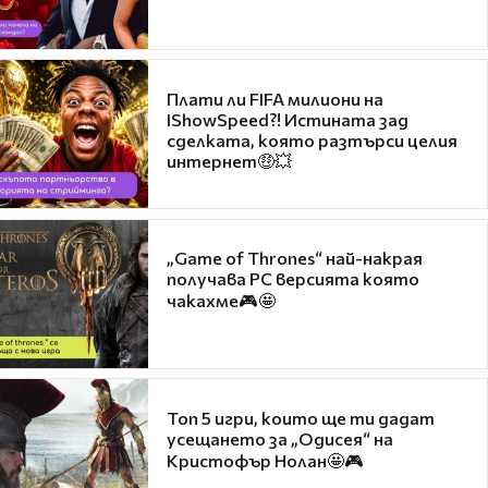
Плати ли FIFA милиони на
IShowSpeed?! Истината зад
сделката, която разтърси целия
интернет🤑💥
„Game of Thrones“ най-накрая
получава PC версията която
чакахме🎮🤩
Топ 5 игри, които ще ти дадат
усещането за „Одисея“ на
Кристофър Нолан🤩🎮