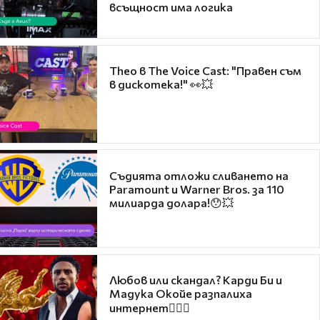
всъщност има логика
Theo в The Voice Cast: "Правен съм
в дискотека!" 👀💥
Съдията отложи сливането на
Paramount и Warner Bros. за 110
милиарда долара!😯💥
Любов или скандал? Карди Би и
Мадука Окойе разпалиха
интернет❤️‍🔥🔥