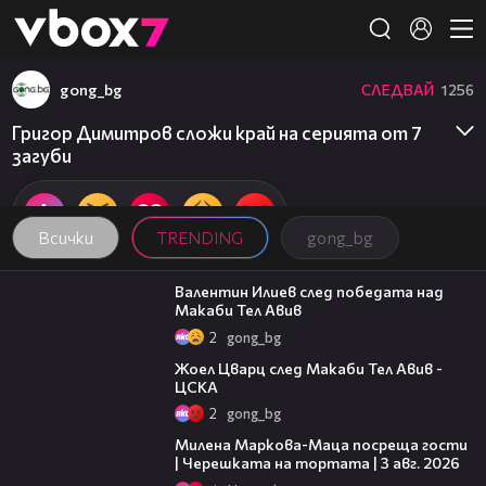
Member of
👾
gong_bg
СЛЕДВАЙ
1256
Григор Димитров сложи край на серията от 7
загуби
Всички
TRENDING
gong_bg
06:38
Валентин Илиев след победата над
Макаби Тел Авив
2
gong_bg
02:27
Жоел Цварц след Макаби Тел Авив -
ЦСКА
2
gong_bg
20:17
Милена Маркова-Маца посреща гости
| Черешката на тортата | 3 авг. 2026