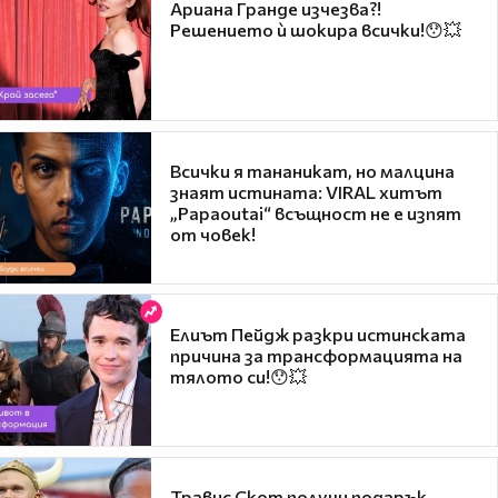
Ариана Гранде изчезва?!
Решението ѝ шокира всички!😯💥
Всички я тананикат, но малцина
знаят истината: VIRAL хитът
„Papaoutai“ всъщност не е изпят
от човек!
Елиът Пейдж разкри истинската
причина за трансформацията на
тялото си!😯💥
Травис Скот получи подарък