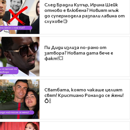
След Брадли Купър, Ирина Шейк
отново е влюбена? Новият мъж
до супермодела разпали лавина от
слухове🧐
Пи Диди излиза по-рано от
затвора? Новата дата вече е
факт!💥
Сватбата, която чакаше целият
свят! Кристиано Роналдо се жени!
💍🍾