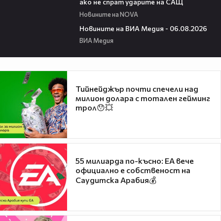
ако не спрат ударите на САЩ
Новините на NOVA
22:43
Новините на ВИА Медия - 06.08.2026
ВИА Медия
Тийнейджър почти спечели над
милион долара с тотален гейминг
трол😯💥
55 милиарда по-късно: EA вече
официално е собственост на
Саудитска Арабия💰