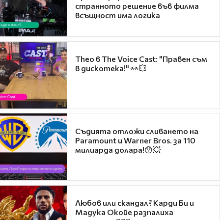
странното решение във филма
всъщност има логика
Theo в The Voice Cast: "Правен съм
в дискотека!" 👀💥
Съдията отложи сливането на
Paramount и Warner Bros. за 110
милиарда долара!😯💥
Любов или скандал? Карди Би и
Мадука Окойе разпалиха