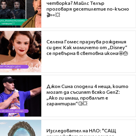
четворка? Майлс Телър
проговаря десетилетие по-късно
🎬👀💥
Селена Гомес празнува рождения
си ден: Как момичето от „Disney“
се превърна в световна икона🤩🎂
Джон Сина сподели 4 неща, които
могат да съсипят всяко GenZ:
„Ако ги имаш, провалът е
гарантиран“🧐💥
Изследовател на НЛО: "САЩ