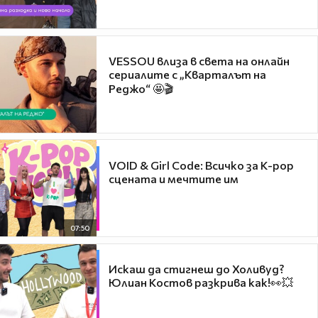
VESSOU влиза в света на онлайн
сериалите с „Кварталът на
Реджо“ 🤩🎬
VOID & Girl Code: Всичко за K-pop
сцената и мечтите им
07:50
Искаш да стигнеш до Холивуд?
Юлиан Костов разкрива как!👀💥