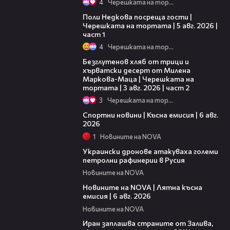
4
Черешката на тортата
19:25
Поли Недкова посреща гости |
Черешката на тортата | 5 авг. 2026 |
част 1
4
Черешката на тортата
15:35
Безглутенов хляб от трици и
хърватски десерт от Милена
Маркова-Маца | Черешката на
тортата | 3 авг. 2026 | част 2
3
Черешката на тортата
04:51
Спортни новини | Късна емисия | 6 авг.
2026
1
Новините на NOVA
00:41
Украински дронове атакуваха големи
петролни рафинерии в Русия
Новините на NOVA
20:26
Новините на NOVA | Лятна късна
емисия | 6 авг. 2026
Новините на NOVA
00:41
Иран заплашва страните от Залива,