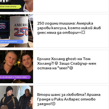
250 години тишина: Америка
зарови капсула, която никой жив
днес няма да отвори👀💥
Ерлинг Холанд ghost-на Том
Холанд?! 💀 Защо Спайдър-мен
остана на "seen"😅
Втори шанс за любовта? Ариана
Гранде и Рики Алварес отново
заедно!😍