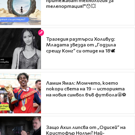
притежават технология за
телепортация!"😯💥
Трагедия разтърси Холивуд:
Младата звезда от „Годзила
срещу Конг“ си отиде на 18🕊️
Ламин Ямал: Момчето, което
покори света на 19 — историята
на новия символ във футбола🤩⚽
Защо Ахил липсва от „Одисей“ на
Кристофър Нолън? Най-