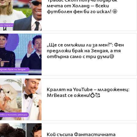
мечта от Холанд — всеки
футболен фен би го искал! 🤩
„Ще се омъжиш ли за мен?“: Фен
предложи брак на Зендая, а тя
отвърна само с три думи😅
Кралят на YouTube – младоженец:
MrBeast се ожени!💍🥰
Кой съсипа Фантастичната