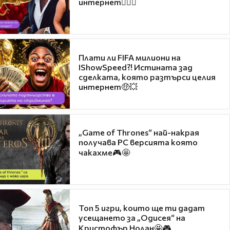
интернет❤️‍🔥🔥
Плати ли FIFA милиони на
IShowSpeed?! Истината зад
сделката, която разтърси целия
интернет🤑💥
„Game of Thrones“ най-накрая
получава PC версията която
чакахме🎮🤩
Топ 5 игри, които ще ти дадат
усещането за „Одисея“ на
Кристофър Нолан🤩🎮