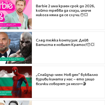
Barbie 2 има краен срок до 2026,
който трябва да спази, иначе
никога няма да се случи.😯💥
След тежка контузия: Дейв
Батиста е новият Кратос!😯💥
„Спайдър-мен: Нов ден“ буквално
взриви кината у нас – ето защо
всички говорят за него👀🎬