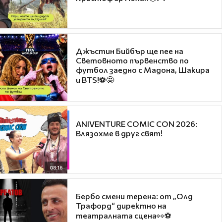
Джъстин Бийбър ще пее на
Световното първенство по
футбол заедно с Мадона, Шакира
и BTS!⚽🤩
ANIVENTURE COMIC CON 2026:
Влязохме в друг свят!
08:16
Бербо смени терена: от „Олд
Трафорд“ директно на
театралната сцена👀⚽