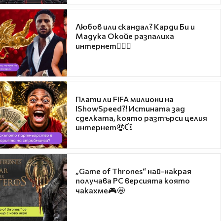
Любов или скандал? Карди Би и
Мадука Окойе разпалиха
интернет❤️‍🔥🔥
Плати ли FIFA милиони на
IShowSpeed?! Истината зад
сделката, която разтърси целия
интернет🤑💥
„Game of Thrones“ най-накрая
получава PC версията която
чакахме🎮🤩