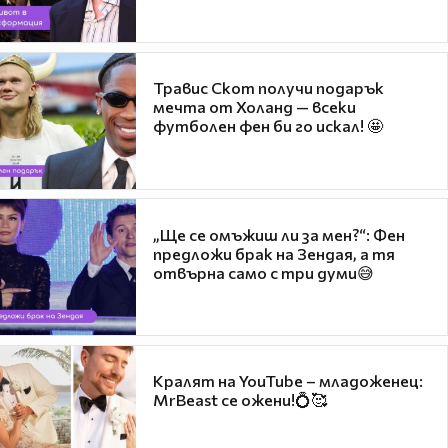
Травис Скот получи подарък
мечта от Холанд — всеки
футболен фен би го искал! 🤩
„Ще се омъжиш ли за мен?“: Фен
предложи брак на Зендая, а тя
отвърна само с три думи😅
Кралят на YouTube – младоженец:
MrBeast се ожени!💍🥰