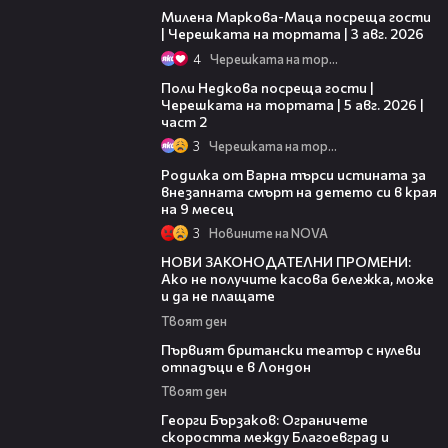
Милена Маркова-Маца посреща гости
| Черешката на тортата | 3 авг. 2026
4
Черешката на тортата
13:03
Поли Недкова посреща гости |
Черешката на тортата | 5 авг. 2026 |
част 2
3
Черешката на тортата
03:09
Родилка от Варна търси истината за
внезапната смърт на детето си в края
на 9 месец
3
Новините на NOVA
15:51
НОВИ ЗАКОНОДАТЕЛНИ ПРОМЕНИ:
Ако не получите касова бележка, може
и да не плащате
Твоят ден
02:19
Първият британски театър с нулеви
отпадъци е в Лондон
Твоят ден
04:29
Георги Бързаков: Ограничете
скоростта между Благоевград и