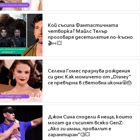
Кой съсипа Фантастичната
четворка? Майлс Телър
проговаря десетилетие по-късно
🎬👀💥
Селена Гомес празнува рождения
си ден: Как момичето от „Disney“
се превърна в световна икона🤩🎂
Джон Сина сподели 4 неща, които
могат да съсипят всяко GenZ:
„Ако ги имаш, провалът е
гарантиран“🧐💥