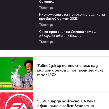
Симитли
Твоят ден
16:56
Икономисти с разнопосочни оценки за
проектобюджет 2023
Твоят ден
03:41
Само един екип на Спешна помощ
обслужва община Балчик
Твоят ден
Тийнейджър почти спечели над
милион долара с тотален гейминг
трол😯💥
55 милиарда по-късно: EA вече
официално е собственост на