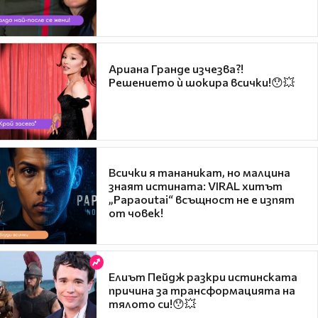
Ариана Гранде изчезва?!
Решението ѝ шокира всички!😯💥
Всички я тананикат, но малцина
знаят истината: VIRAL хитът
„Papaoutai“ всъщност не е изпят
от човек!
Елиът Пейдж разкри истинската
причина за трансформацията на
тялото си!😯💥