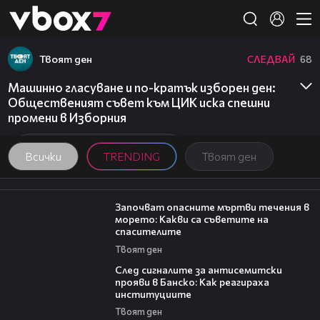
Member of
👾
Твоят ден
СЛЕДВАЙ
68
Машинно гласуване и по-кратък изборен ден:
Общественият съвет към ЦИК иска спешни
промени в Изборния
Всички
TRENDING
Твоят ден
03:59
Започват опасните мъртви течения в
морето: Какви са съветите на
спасителите
Твоят ден
28:11
След сигналите за антисемитски
прояви в Банско: Как реагираха
институциите
Твоят ден
20:17