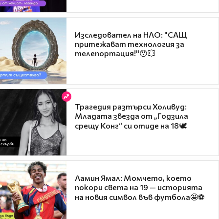
Изследовател на НЛО: "САЩ
притежават технология за
телепортация!"😯💥
Трагедия разтърси Холивуд:
Младата звезда от „Годзила
срещу Конг“ си отиде на 18🕊️
Ламин Ямал: Момчето, което
покори света на 19 — историята
на новия символ във футбола🤩⚽