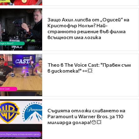
Защо Ахил липсва от „Одисей“ на
Кристофър Нолън? Най-
странното решение във филма
всъщност има логика
Theo в The Voice Cast: "Правен съм
в дискотека!" 👀💥
Съдията отложи сливането на
Paramount и Warner Bros. за 110
милиарда долара!😯💥