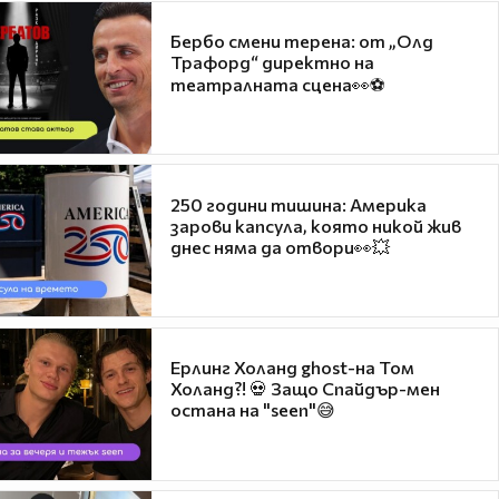
Бербо смени терена: от „Олд
Трафорд“ директно на
театралната сцена👀⚽
250 години тишина: Америка
зарови капсула, която никой жив
днес няма да отвори👀💥
Ерлинг Холанд ghost-на Том
Холанд?! 💀 Защо Спайдър-мен
остана на "seen"😅