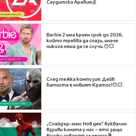
Саудитска Арабия💰
Barbie 2 има краен срок до 2026,
който трябва да спази, иначе
никога няма да се случи.😯💥
След тежка контузия: Дейв
Батиста е новият Кратос!😯💥
„Спайдър-мен: Нов ден“ буквално
взриви кината у нас – ето защо
всички говорят за него👀🎬