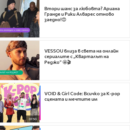
Втори шанс за любовта? Ариана
Гранде и Рики Алварес отново
заедно!😍
VESSOU влиза в света на онлайн
сериалите с „Кварталът на
Реджо“ 🤩🎬
VOID & Girl Code: Всичко за K-pop
сцената и мечтите им
07:50