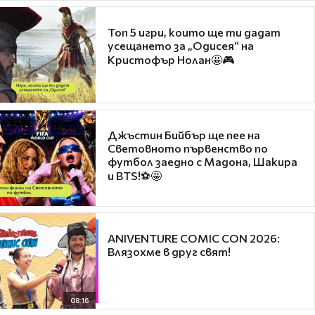
Топ 5 игри, които ще ти дадат
усещането за „Одисея“ на
Кристофър Нолан🤩🎮
Джъстин Бийбър ще пее на
Световното първенство по
футбол заедно с Мадона, Шакира
и BTS!⚽🤩
ANIVENTURE COMIC CON 2026:
Влязохме в друг свят!
08:16