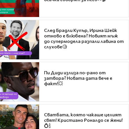
След Брадли Купър, Ирина Шейк
отново е влюбена? Новият мъж
до супермодела разпали лавина от
слухове🧐
Пи Диди излиза по-рано от
затвора? Новата дата вече е
факт!💥
Сватбата, която чакаше целият
свят! Кристиано Роналдо се жени!
💍🍾