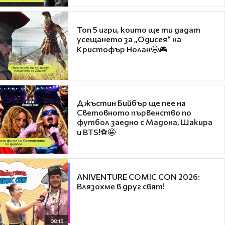
Топ 5 игри, които ще ти дадат
усещането за „Одисея“ на
Кристофър Нолан🤩🎮
Джъстин Бийбър ще пее на
Световното първенство по
футбол заедно с Мадона, Шакира
и BTS!⚽🤩
ANIVENTURE COMIC CON 2026:
Влязохме в друг свят!
08:16