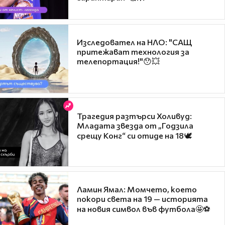
Изследовател на НЛО: "САЩ
притежават технология за
телепортация!"😯💥
Трагедия разтърси Холивуд:
Младата звезда от „Годзила
срещу Конг“ си отиде на 18🕊️
Ламин Ямал: Момчето, което
покори света на 19 — историята
на новия символ във футбола🤩⚽