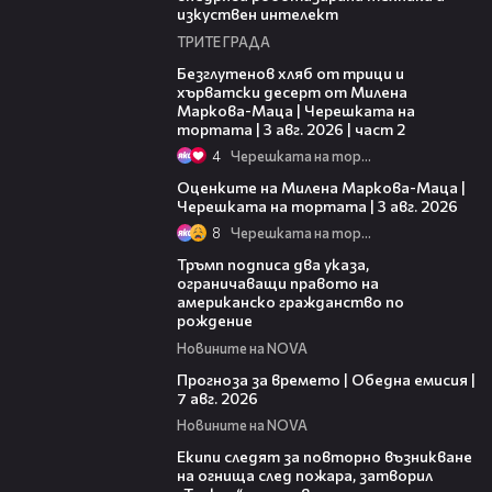
изкуствен интелект
ТРИТЕ ГРАДА
15:35
Безглутенов хляб от трици и
хърватски десерт от Милена
Маркова-Маца | Черешката на
тортата | 3 авг. 2026 | част 2
4
Черешката на тортата
14:06
Оценките на Милена Маркова-Маца |
Черешката на тортата | 3 авг. 2026
8
Черешката на тортата
01:24
Тръмп подписа два указа,
ограничаващи правото на
американско гражданство по
рождение
Новините на NOVA
02:23
Прогноза за времето | Обедна емисия |
7 авг. 2026
Новините на NOVA
03:09
Екипи следят за повторно възникване
на огнища след пожара, затворил