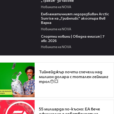
„Тракия“ за часове
Новините на NOVA
00:48
Емблематичният ледоразбивач Arctic
Sunrise на „Грийнпийс” акостира във
Варна
Новините на NOVA
04:05
Спортни новини | Обедна емисия | 7
aвг. 2026
Новините на NOVA
Тийнейджър почти спечели над
милион долара с тотален гейминг
трол😯💥
55 милиарда по-късно: EA вече
официално е собственост на