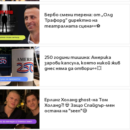
Бербо смени терена: от „Олд
Трафорд“ директно на
театралната сцена👀⚽
250 години тишина: Америка
зарови капсула, която никой жив
днес няма да отвори👀💥
Ерлинг Холанд ghost-на Том
Холанд?! 💀 Защо Спайдър-мен
остана на "seen"😅