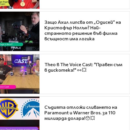
Защо Ахил липсва от „Одисей“ на
Кристофър Нолън? Най-
странното решение във филма
всъщност има логика
Theo в The Voice Cast: "Правен съм
в дискотека!" 👀💥
Съдията отложи сливането на
Paramount и Warner Bros. за 110
милиарда долара!😯💥