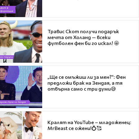
Травис Скот получи подарък
мечта от Холанд — всеки
футболен фен би го искал! 🤩
„Ще се омъжиш ли за мен?“: Фен
предложи брак на Зендая, а тя
отвърна само с три думи😅
Кралят на YouTube – младоженец:
MrBeast се ожени!💍🥰