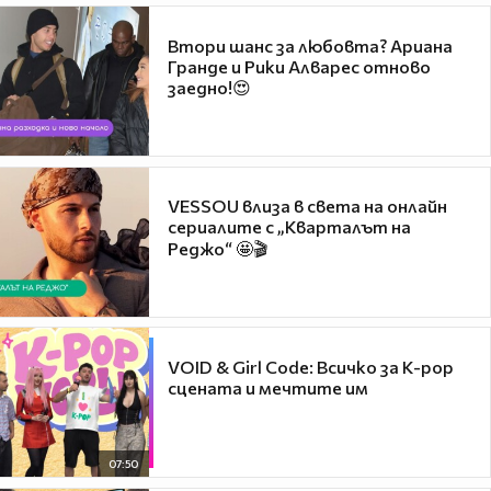
Втори шанс за любовта? Ариана
Гранде и Рики Алварес отново
заедно!😍
VESSOU влиза в света на онлайн
сериалите с „Кварталът на
Реджо“ 🤩🎬
VOID & Girl Code: Всичко за K-pop
сцената и мечтите им
07:50