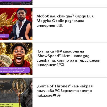
Любов или скандал? Карди Би и
Мадука Окойе разпалиха
интернет❤️‍🔥🔥
Плати ли FIFA милиони на
IShowSpeed?! Истината зад
сделката, която разтърси целия
интернет🤑💥
„Game of Thrones“ най-накрая
получава PC версията която
чакахме🎮🤩