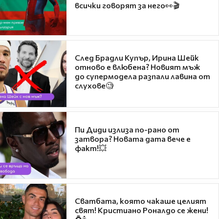
всички говорят за него👀🎬
След Брадли Купър, Ирина Шейк
отново е влюбена? Новият мъж
до супермодела разпали лавина от
слухове🧐
Пи Диди излиза по-рано от
затвора? Новата дата вече е
факт!💥
Сватбата, която чакаше целият
свят! Кристиано Роналдо се жени!