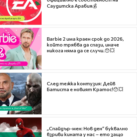
Саудитска Арабия💰
Barbie 2 има краен срок до 2026,
който трябва да спази, иначе
никога няма да се случи.😯💥
След тежка контузия: Дейв
Батиста е новият Кратос!😯💥
„Спайдър-мен: Нов ден“ буквално
взриви кината у нас – ето защо