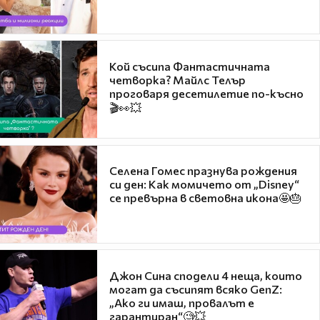
Кой съсипа Фантастичната
четворка? Майлс Телър
проговаря десетилетие по-късно
🎬👀💥
Селена Гомес празнува рождения
си ден: Как момичето от „Disney“
се превърна в световна икона🤩🎂
Джон Сина сподели 4 неща, които
могат да съсипят всяко GenZ:
„Ако ги имаш, провалът е
гарантиран“🧐💥