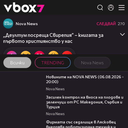
Member of
👾
Nova News
СЛЕДВАЙ
270
„Деултум посреща Свирепия” – книгата за
първото християнство у нас
Всички
TRENDING
Nova News
23:12
Новините на NOVA NEWS (06.08.2026 -
20:00)
Nova News
01:53
Засилен контрол на вноса на плодове и
зеленчуци от РС Македония, Сърбия и
Турция
Nova News
00:06
Фирмата със седалище в Лясковец
внедрява роботизирана техника и