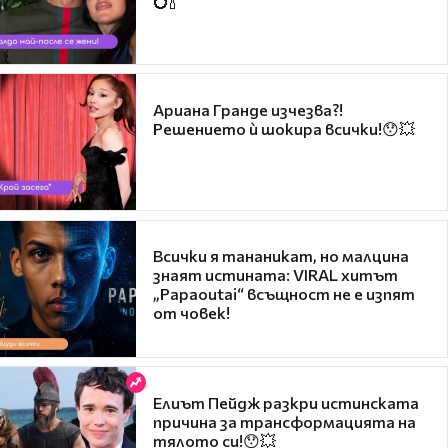
💍🍾
Ариана Гранде изчезва?!
Решението ѝ шокира всички!😯💥
Всички я тананикат, но малцина
знаят истината: VIRAL хитът
„Papaoutai“ всъщност не е изпят
от човек!
Елиът Пейдж разкри истинската
причина за трансформацията на
тялото си!😯💥