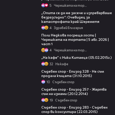
5
Черешката на тортата
06:38
„Опита се да ме засече и изпреварваше
безразсъдно“: Очевидец за
катастрофата край Шереметя
4
Здравей България
19:25
Поли Недкова посреща гости |
Черешката на тортата | 5 авг. 2026 |
част 1
4
Черешката на тортата
46:13
„На кафе” с Ники Китаеца (05.02.2015г.)
32
На кафе
45:43
Съдебен спор - Епизод 328 - Не съм
продала къщата (31.10.2015)
10
Съдебен спор
44:46
Съдебен спор - Епизод 257 - Жертва
съм на измами (20.12.2014)
19
Съдебен спор
46:07
Съдебен спор - Епизод 283 - Съдебен
спор ви консултира (22.03.2015)