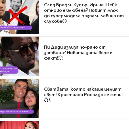
След Брадли Купър, Ирина Шейк
отново е влюбена? Новият мъж
до супермодела разпали лавина от
слухове🧐
Пи Диди излиза по-рано от
затвора? Новата дата вече е
факт!💥
Сватбата, която чакаше целият
свят! Кристиано Роналдо се жени!
💍🍾