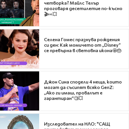
четворка? Майлс Телър
проговаря десетилетие по-късно
🎬👀💥
Селена Гомес празнува рождения
си ден: Как момичето от „Disney“
се превърна в световна икона🤩🎂
Джон Сина сподели 4 неща, които
могат да съсипят всяко GenZ:
„Ако ги имаш, провалът е
гарантиран“🧐💥
Изследовател на НЛО: "САЩ