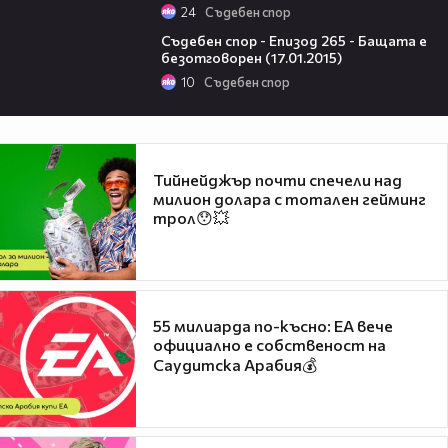
24
Съдебен спор
45:17
Съдебен спор - Епизод 265 - Бащата е
безотговорен (17.01.2015)
10
Съдебен спор
Тийнейджър почти спечели над
милион долара с тотален гейминг
трол😯💥
55 милиарда по-късно: EA вече
официално е собственост на
Саудитска Арабия💰