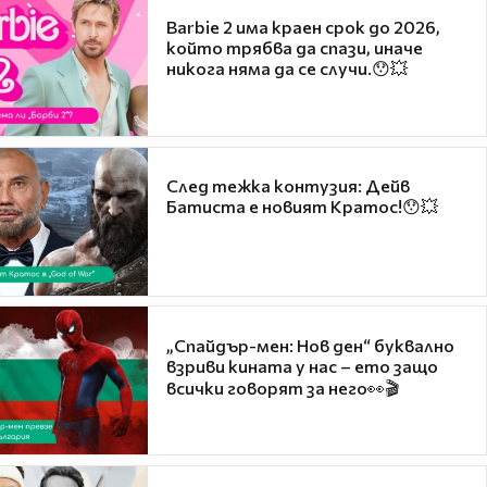
Barbie 2 има краен срок до 2026,
който трябва да спази, иначе
никога няма да се случи.😯💥
След тежка контузия: Дейв
Батиста е новият Кратос!😯💥
„Спайдър-мен: Нов ден“ буквално
взриви кината у нас – ето защо
всички говорят за него👀🎬