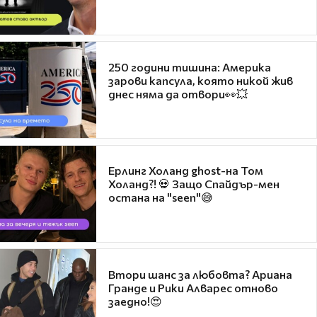
250 години тишина: Америка
зарови капсула, която никой жив
днес няма да отвори👀💥
Ерлинг Холанд ghost-на Том
Холанд?! 💀 Защо Спайдър-мен
остана на "seen"😅
Втори шанс за любовта? Ариана
Гранде и Рики Алварес отново
заедно!😍