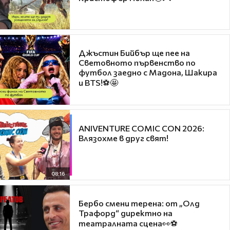
Джъстин Бийбър ще пее на
Световното първенство по
футбол заедно с Мадона, Шакира
и BTS!⚽🤩
ANIVENTURE COMIC CON 2026:
Влязохме в друг свят!
08:16
Бербо смени терена: от „Олд
Трафорд“ директно на
театралната сцена👀⚽