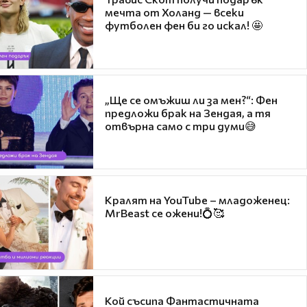
мечта от Холанд — всеки
футболен фен би го искал! 🤩
„Ще се омъжиш ли за мен?“: Фен
предложи брак на Зендая, а тя
отвърна само с три думи😅
Кралят на YouTube – младоженец:
MrBeast се ожени!💍🥰
Кой съсипа Фантастичната