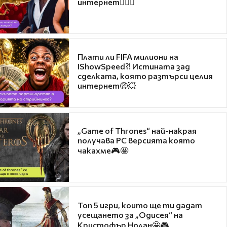
интернет❤️‍🔥🔥
Плати ли FIFA милиони на
IShowSpeed?! Истината зад
сделката, която разтърси целия
интернет🤑💥
„Game of Thrones“ най-накрая
получава PC версията която
чакахме🎮🤩
Топ 5 игри, които ще ти дадат
усещането за „Одисея“ на
Кристофър Нолан🤩🎮