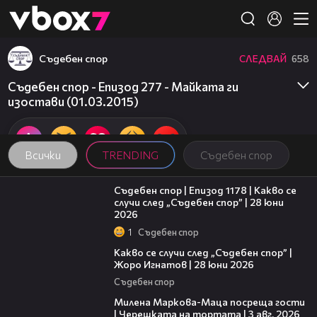
Member of
👾
Съдебен спор
СЛЕДВАЙ
658
Съдебен спор - Епизод 277 - Майката ги
изостави (01.03.2015)
Всички
TRENDING
Съдебен спор
47:02
Съдебен спор | Епизод 1178 | Какво се
случи след „Съдебен спор” | 28 юни
2026
1
Съдебен спор
15:58
Какво се случи след „Съдебен спор” |
Жоро Игнатов | 28 юни 2026
Съдебен спор
20:17
Милена Маркова-Маца посреща гости
| Черешката на тортата | 3 авг. 2026