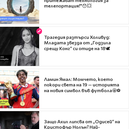
притежават технология за
телепортация!"😯💥
Трагедия разтърси Холивуд:
Младата звезда от „Годзила
срещу Конг“ си отиде на 18🕊️
Ламин Ямал: Момчето, което
покори света на 19 — историята
на новия символ във футбола🤩⚽
Защо Ахил липсва от „Одисей“ на
Кристофър Нолън? Най-