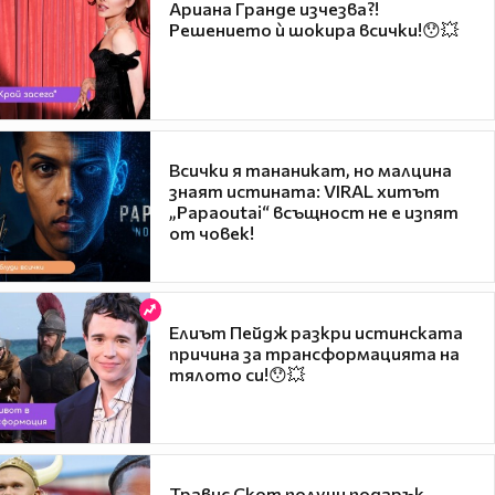
Ариана Гранде изчезва?!
Решението ѝ шокира всички!😯💥
Всички я тананикат, но малцина
знаят истината: VIRAL хитът
„Papaoutai“ всъщност не е изпят
от човек!
Елиът Пейдж разкри истинската
причина за трансформацията на
тялото си!😯💥
Травис Скот получи подарък