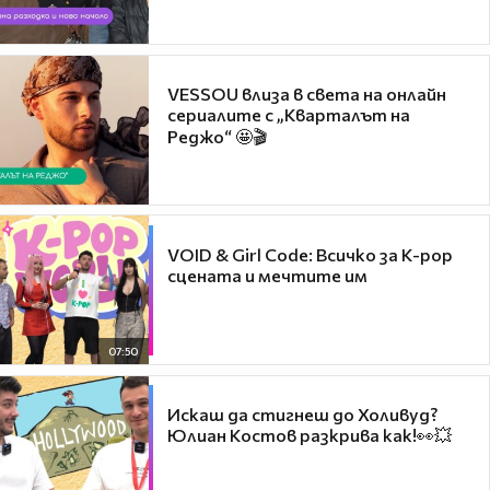
VESSOU влиза в света на онлайн
сериалите с „Кварталът на
Реджо“ 🤩🎬
VOID & Girl Code: Всичко за K-pop
сцената и мечтите им
07:50
Искаш да стигнеш до Холивуд?
Юлиан Костов разкрива как!👀💥