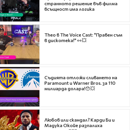
странното решение във филма
всъщност има логика
Theo в The Voice Cast: "Правен съм
в дискотека!" 👀💥
Съдията отложи сливането на
Paramount и Warner Bros. за 110
милиарда долара!😯💥
Любов или скандал? Карди Би и
Мадука Окойе разпалиха