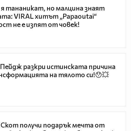
 я тананикат, но малцина знаят
та: VIRAL хитът „Papaoutai“
ст не е изпят от човек!
Пейдж разкри истинската причина
нсформацията на тялото си!😯💥
 Скот получи подарък мечта от