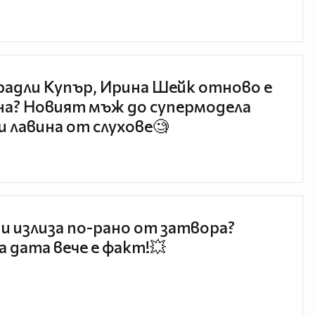
радли Купър, Ирина Шейк отново е
а? Новият мъж до супермодела
и лавина от слухове🧐
и излиза по-рано от затвора?
 дата вече е факт!💥