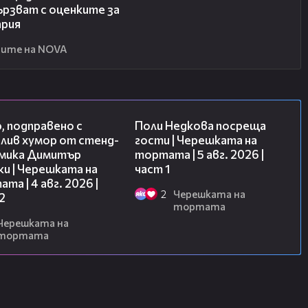
ързват с оценките за
ария
ите на NOVA
17:08
19:25
, подправено с
Поли Недкова посреща
лив хумор от стенд-
гости | Черешката на
омика Димитър
тортата | 5 авг. 2026 |
и | Черешката на
част 1
та | 4 авг. 2026 |
2
Черешката на
2
тортата
Черешката на
тортата