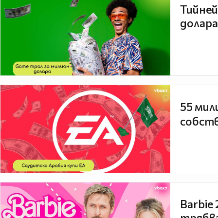
Тийней
долара
55 мил
собств
Barbie
трябва