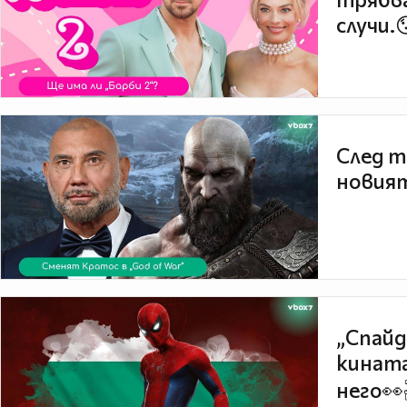
случи.
След т
новият
„Спайд
кината
него👀