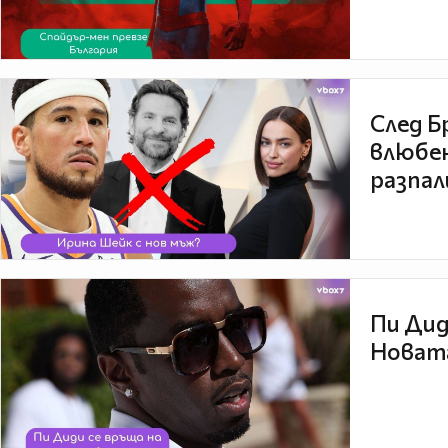
След Б
влюбен
разпал
Пи Дид
Новата