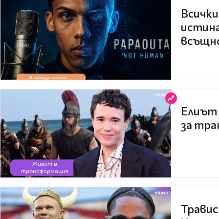
Всички
истина
всъщно
Елиът 
за тра
Травис