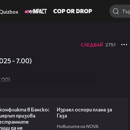
Quizbox
СЛЕДВАЙ
2751
25 - 7.00)
.00)
08:08
00:46
конфликта в Банско:
Израел оспори плана за
иерът призова
Газа
естранните
Новините на NOVA
ици да не