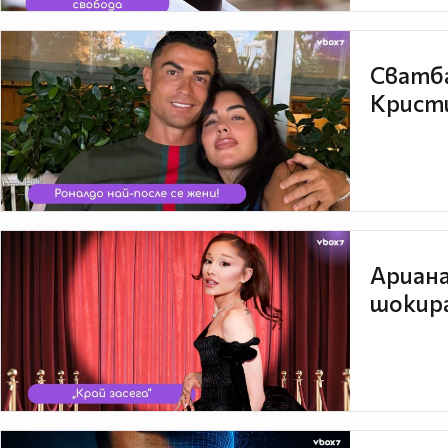
Сватба
Кристи
Ариана
шокира