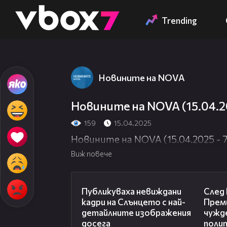
Member of
👾
Trending
Новините на NOVA
Новините на NOVA (15.04.20
159
15.04.2025
Новините на NOVA (15.04.2025 - 7
Виж повече
02:10
Публикуваха невиждани
След 
кадри на Слънцето с най-
Прем
детайлните изображения
чужд
досега
полит