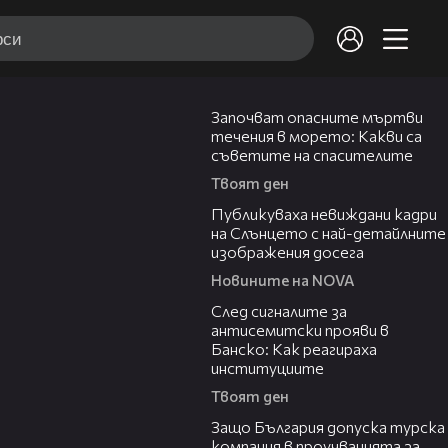
03:59
Започват опасните мъртви
течения в морето: Какви са
съветите на спасителите
Твоят ден
02:10
Публикуваха невиждани кадри
на Слънцето с най-детайлните
изображения досега
Новините на NOVA
28:11
След сигналите за
антисемитски прояви в
Банско: Как реагираха
институциите
Твоят ден
05:32
Защо България допуска турска
компания в проучванията за