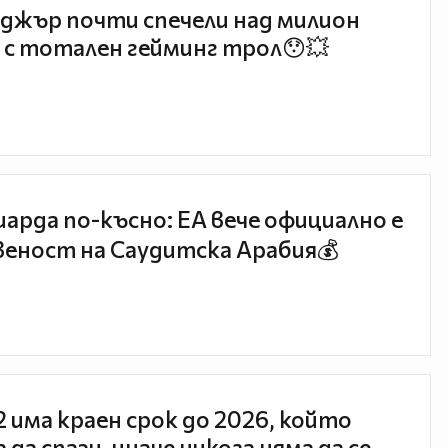
джър почти спечели над милион
 с тотален гейминг трол😯💥
иарда по-късно: EA вече официално е
еност на Саудитска Арабия💰
 2 има краен срок до 2026, който
 да спази, иначе никога няма да се