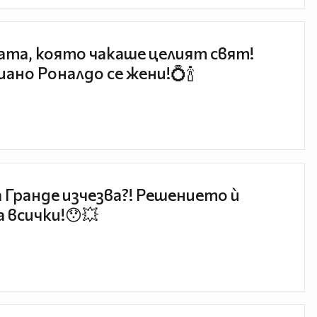
та, която чакаше целият свят!
ано Роналдо се жени!💍🍾
 Гранде изчезва?! Решението ѝ
 всички!😯💥