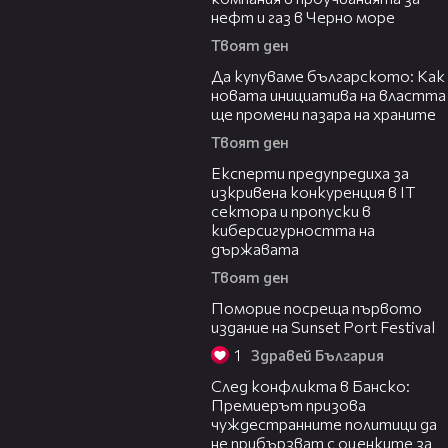
нефт и газ в Черно море
Твоят ден
16:42
Да купуваме българското: Как
новата инициатива на властта
ще промени пазара на храните
Твоят ден
18:30
Експерти предупредиха за
изкривена конкуренция в IT
сектора и пропуски в
киберсигурността на
държавата
Твоят ден
05:54
Поморие посреща първото
издание на Sunset Port Festival
1
Здравей България
08:08
След конфликта в Банско:
Премиерът призова
чуждестранните политици да
не прибързват с оценките за