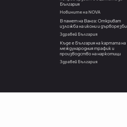
България
Новините на NOVA
07:17
В памет на Ванга: Откриват
изложба на икони и дърворезби
Здравей България
09:25
Къде е България на картата на
международния трафик и
производство на наркотици
Здравей България