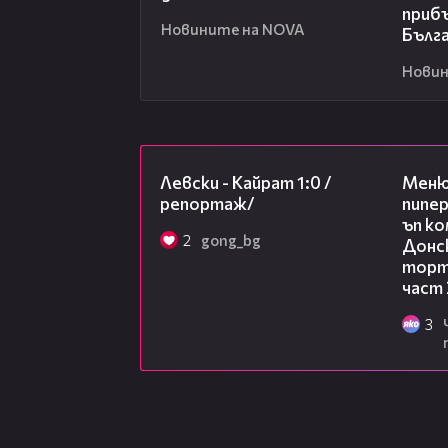
приб
Новините на NOVA
Бълг
Новин
05:57
Левски - Кайрат 1:0 /
Меню
репортаж/
пипер
ъп к
2
gong_bg
Донск
торта
част 
3