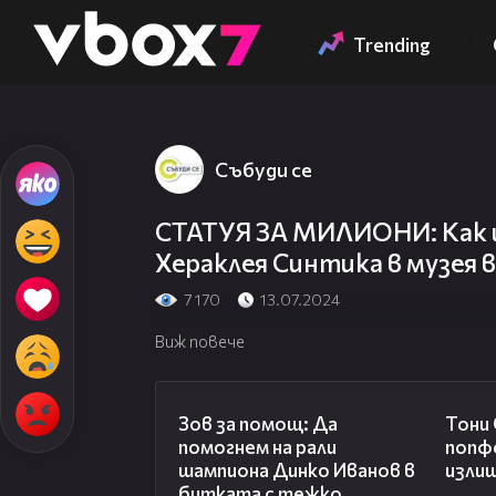
Member of
👾
Trending
Събуди се
СТАТУЯ ЗА МИЛИОНИ: Как 
Хераклея Синтика в музея 
7 170
13.07.2024
Виж повече
03:29
Зов за помощ: Да
Тони
помогнем на рали
попф
шампиона Динко Иванов в
изли
битката с тежко