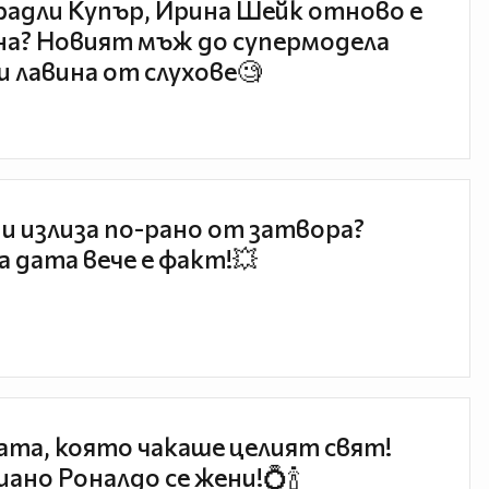
радли Купър, Ирина Шейк отново е
а? Новият мъж до супермодела
и лавина от слухове🧐
и излиза по-рано от затвора?
 дата вече е факт!💥
та, която чакаше целият свят!
ано Роналдо се жени!💍🍾