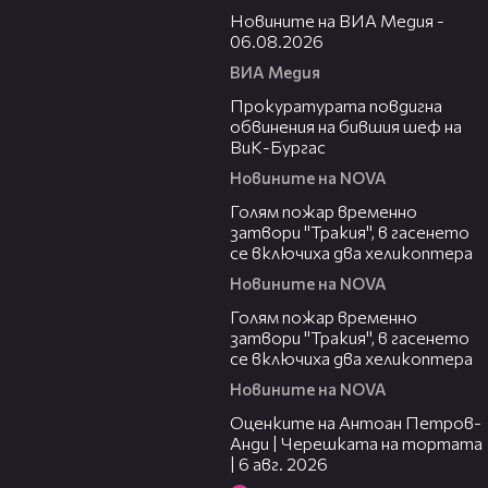
Новините на ВИА Медия -
06.08.2026
ВИА Медия
00:32
Прокуратурата повдигна
обвинения на бившия шеф на
ВиК-Бургас
Новините на NOVA
03:06
Голям пожар временно
затвори "Тракия", в гасенето
се включиха два хеликоптера
Новините на NOVA
03:39
Голям пожар временно
затвори "Тракия", в гасенето
се включиха два хеликоптера
Новините на NOVA
02:47
Оценките на Антоан Петров-
Анди | Черешката на тортата
| 6 авг. 2026