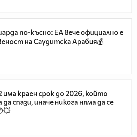
иарда по-късно: EA вече официално е
еност на Саудитска Арабия💰
 2 има краен срок до 2026, който
 да спази, иначе никога няма да се
😯💥