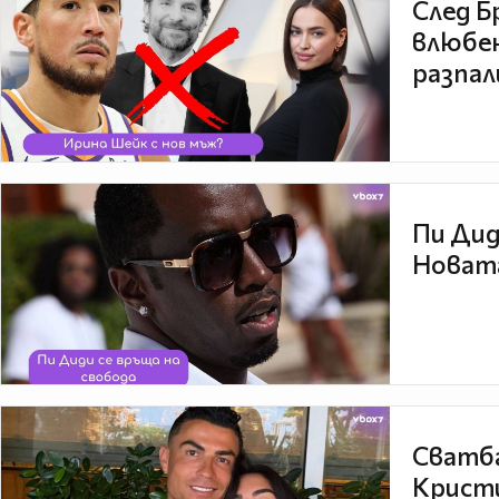
След Б
влюбен
разпал
Пи Дид
Новата
Сватба
Кристи