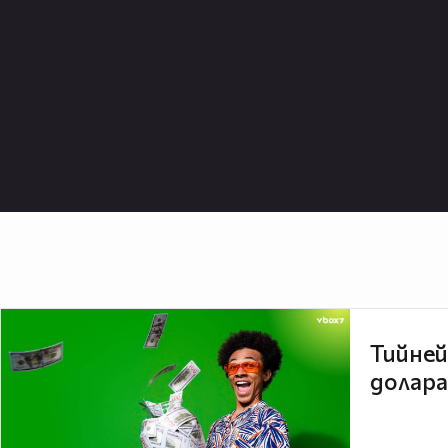
Тийней
долара