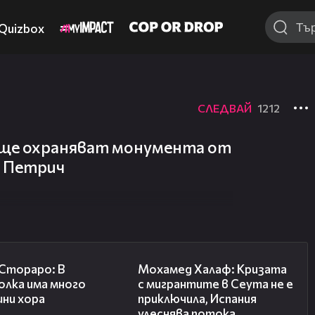
Quizbox
СЛЕДВАЙ
1212
ще охраняват монумента от
в Петрич
27:22
13:15
 Стораро: В
Мохамед Халаф: Кризата
олка има много
с мигрантите в Сеута не е
шни хора
приключила, Испания
улеснява потока