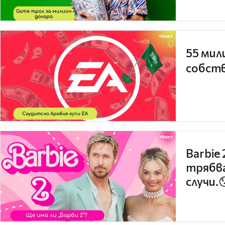
55 мил
собств
Barbie
трябва
случи.