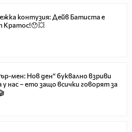
ежка контузия: Дейв Батиста е
 Кратос!😯💥
ър-мен: Нов ден“ буквално взриви
 у нас – ето защо всички говорят за
🎬