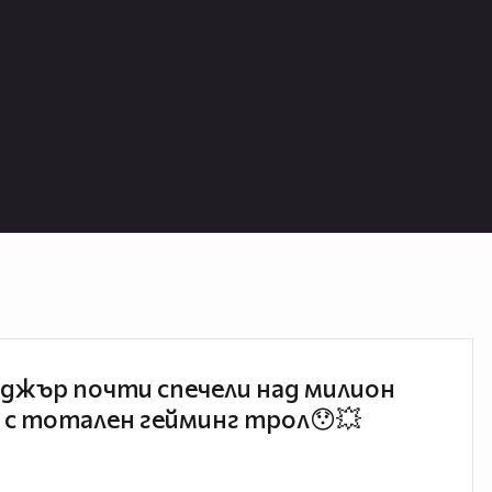
джър почти спечели над милион
 с тотален гейминг трол😯💥