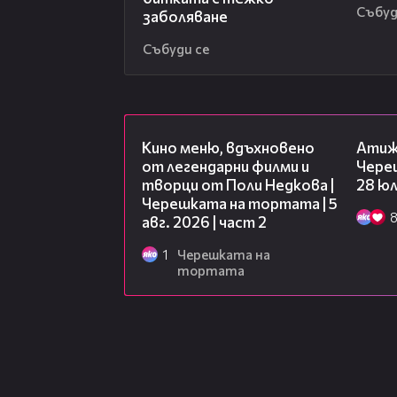
Събуд
заболяване
Събуди се
15:31
Кино меню, вдъхновено
Атиж
от легендарни филми и
Чере
творци от Поли Недкова |
28 юл
Черешката на тортата | 5
авг. 2026 | част 2
1
Черешката на
тортата