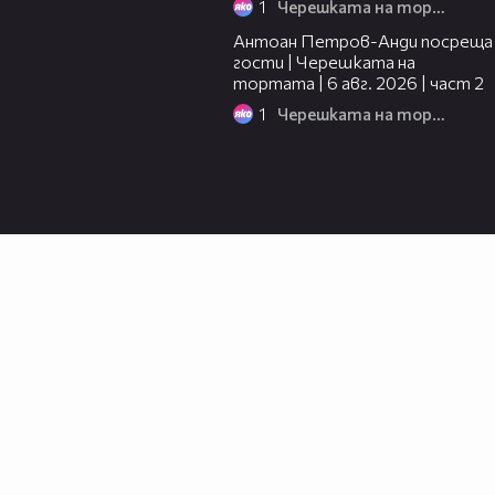
1
Черешката на тортата
11:00
Антоан Петров-Анди посреща
гости | Черешката на
тортата | 6 авг. 2026 | част 2
1
Черешката на тортата