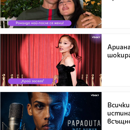
Ариана
шокира
Всички
истина
всъщно