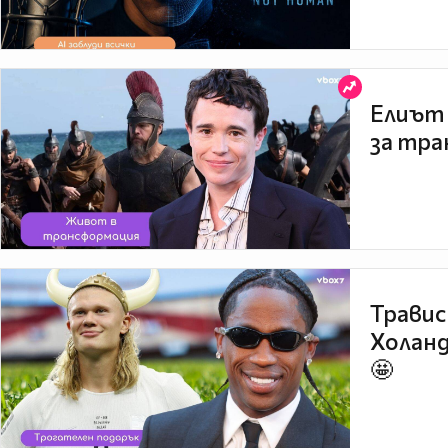
Елиът 
за тра
Травис
Холанд
🤩