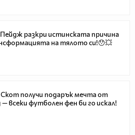
Пейдж разкри истинската причина
нсформацията на тялото си!😯💥
 Скот получи подарък мечта от
 — всеки футболен фен би го искал!