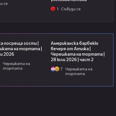
и се
1
Събуди се
23:41
15:45
а посреща гости |
Американска барбекю
шката на тортата |
вечеря от Атижа |
и 2026
Черешката на тортата |
28 юли 2026 | част 2
8
Черешката на
тортата
7
Черешката на
тортата