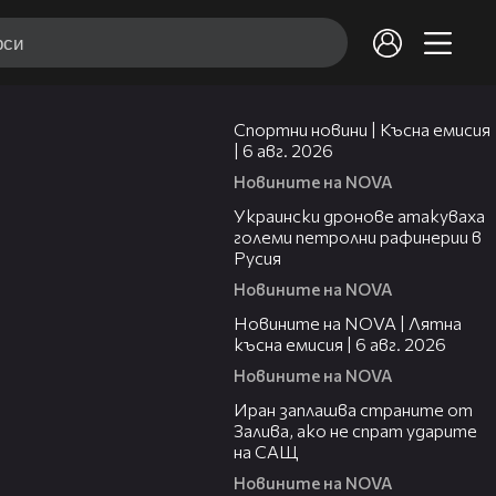
04:51
Спортни новини | Късна емисия
| 6 авг. 2026
Новините на NOVA
00:41
Украински дронове атакуваха
големи петролни рафинерии в
Русия
Новините на NOVA
20:26
Новините на NOVA | Лятна
късна емисия | 6 авг. 2026
Новините на NOVA
00:41
Иран заплашва страните от
Залива, ако не спрат ударите
на САЩ
Новините на NOVA
22:43