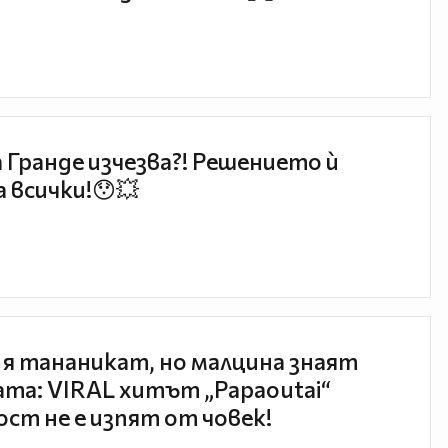
 Гранде изчезва?! Решението ѝ
 всички!😯💥
 я тананикат, но малцина знаят
та: VIRAL хитът „Papaoutai“
ст не е изпят от човек!