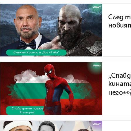
След т
новият
„Спайд
кината
него👀