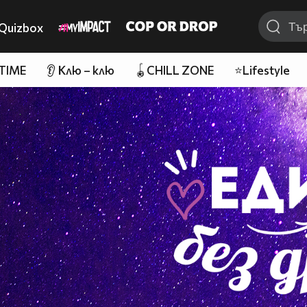
Quizbox
 TIME
👂 Клю – клю
🪀CHILL ZONE
⭐Lifestyle