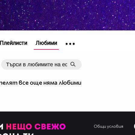
Плейлисти
Любими
елят все още няма любими
Общи условия