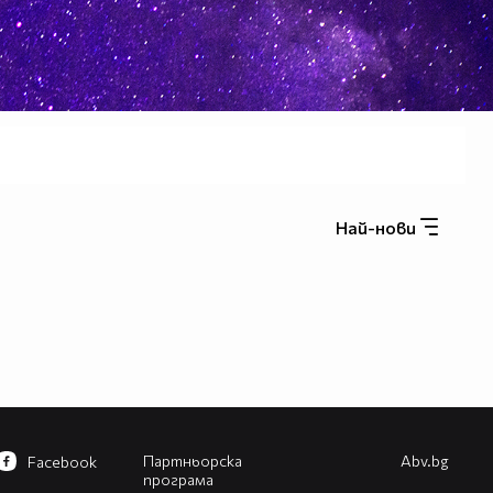
Най-нови
Партньорска
Abv.bg
Facebook
програма