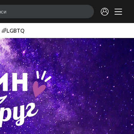
🌈LGBTQ