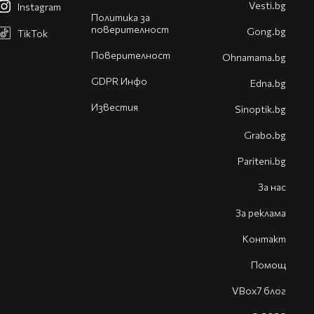
Vesti.bg
Instagram
Политика за
поверителност
Gong.bg
TikTok
Поверителност
Оhnamama.bg
GDPR Инфо
Edna.bg
Известия
Sinoptik.bg
Grabo.bg
Pariteni.bg
За нас
За реклама
Контакт
Помощ
VBox7 блог