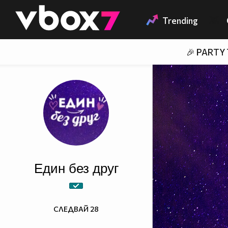
Member of
👾
Trending
🎉 PARTY
Един без друг
СЛЕДВАЙ
28