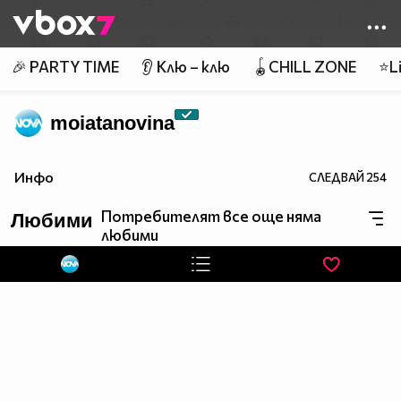
Member of
👾
🎉 PARTY TIME
👂 Клю – клю
🪀CHILL ZONE
⭐Li
moiatanovina
Инфо
СЛЕДВАЙ
254
Потребителят все още няма
Любими
любими