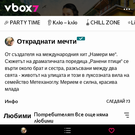
Member of
👾
🎉 PARTY TIME
👂 Клю – клю
🪀CHILL ZONE
⭐Li
Откраднати мечти
От създателя на международния хит „Намери ме“.
Сюжетът на драматичната поредица „Ранени птици“ се
върти около брат и сестра, разкъсвани между два
свята - животът на улицата и този в луксозната вила на
семейство Метеханоглу. Мерием е силна, красива
млада
жена, която е прекарала последните пет години в
Инфо
СЛЕДВАЙ
73
отглеждането на своя „малък брат“ Йомер. Тя е решена
да държи Йомер далеч от влиянието на безмилостния
Потребителят все още няма
Любими
им пастрок Дурмуш и работи ден и нощ, за да го
любими
постигне. Опитите им да създадат нов живот в
Истанбул поставя началото на верига от събития,