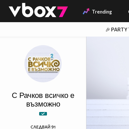
Member of
👾
Trending
🎉 PARTY
С Рачков всичко е
възможно
СЛЕДВАЙ
91