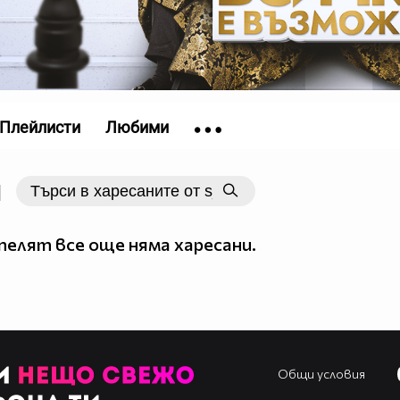
Плейлисти
Любими
|
елят все още няма харесани.
Общи условия