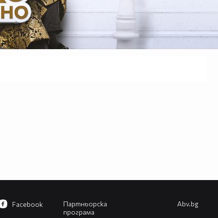
Партньорска
Abv.bg
Facebook
програма