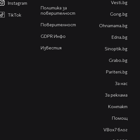
Vesti.bg
Instagram
Политика за
поверителност
Gong.bg
TikTok
Поверителност
Оhnamama.bg
GDPR Инфо
Edna.bg
Известия
Sinoptik.bg
Grabo.bg
Pariteni.bg
За нас
За реклама
Контакт
Помощ
VBox7 блог