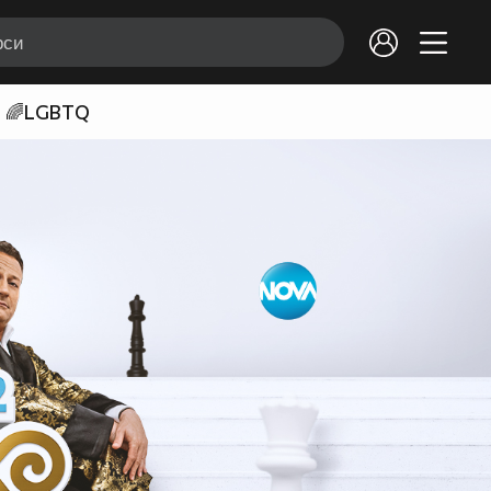
🌈LGBTQ