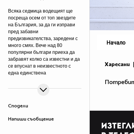
Всяка седмица водещият ще
посреща осем от топ звездите
на България, за да ги изправи
пред забавни
предизвикателства, заредени с
Начало
много смях. Вече над 80
популярни българи приеха да
забравят колко са известни и да
Харесани
се впуснат в неизвестното с
една единствена
цел – да забавляват себе си и
Потребит
зрителите на NOVA. Гледайте "С
Рачков всичко е възможно" -
всяка събота от 20:00 по NOVA!
Сподели
Напиши съобщение