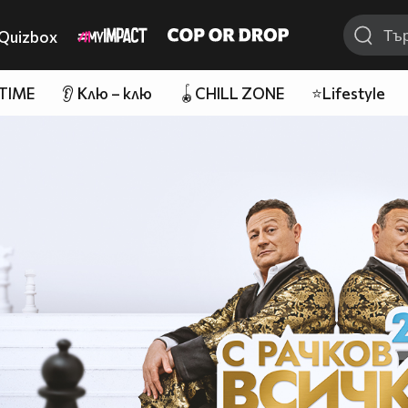
Quizbox
 TIME
👂 Клю – клю
🪀CHILL ZONE
⭐Lifestyle