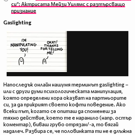
си“: Актрисата Мейзи Уилямс с разтърсващо
признание
Gaslighting
Напоследък онлайн нашумя терминът gaslighting –
или с други думи психологическата манипулация,
която определени хора оказват на партньорите
си, за да прикрият своето кофти поведение. Ако
всеки път, когато се опиташ да споменеш за
тяхно действие, което те е наранило (напр. остър
коментар), биваш грубо отрязан/-а, то бягай
надалеч. Разбира се, че половинката ти не е длъжна