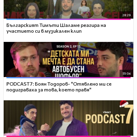
28:29
Българският Тимъти Шаламе реагира на
участието си в музикален клип
55:04
PODCAST7: ‪Боян Тодоров- "Отявлено ми се
подиграваха за това, което правя"