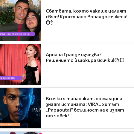
Сватбата, която чакаше целият
свят! Кристиано Роналдо се жени!
💍🍾
Ариана Гранде изчезва?!
Решението ѝ шокира всички!😯💥
Всички я тананикат, но малцина
знаят истината: VIRAL хитът
„Papaoutai“ всъщност не е изпят
от човек!