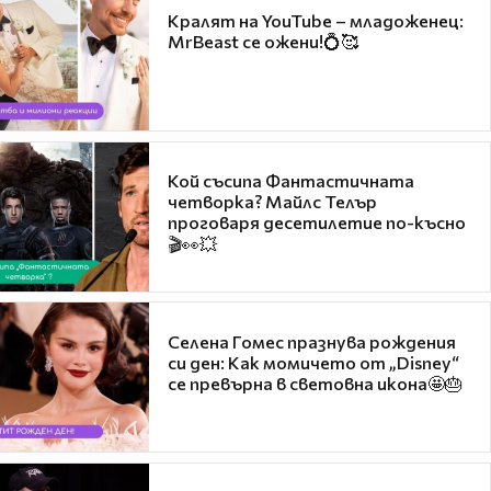
Кралят на YouTube – младоженец:
MrBeast се ожени!💍🥰
Кой съсипа Фантастичната
четворка? Майлс Телър
проговаря десетилетие по-късно
🎬👀💥
Селена Гомес празнува рождения
си ден: Как момичето от „Disney“
се превърна в световна икона🤩🎂