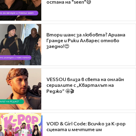
остана на "seen"😅
Втори шанс за любовта? Ариана
Гранде и Рики Алварес отново
заедно!😍
VESSOU влиза в света на онлайн
сериалите с „Кварталът на
Реджо“ 🤩🎬
VOID & Girl Code: Всичко за K-pop
сцената и мечтите им