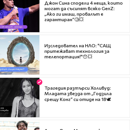
Джон Сина сподели 4 неща, които
могат да съсипят всяко GenZ:
„Ако ги имаш, провалът е
гарантиран“🧐💥
Изследовател на НЛО: "САЩ
притежават технология за
телепортация!"😯💥
Трагедия разтърси Холивуд:
Младата звезда от „Годзила
срещу Конг“ си отиде на 18🕊️