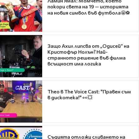
Ламин Ямал: Момчето, което
покори света на 19 — историята
на новия символ във футбола🤩⚽
Защо Ахил липсва от „Одисей“ на
Кристофър Нолън? Най-
странното решение във филма
всъщност има логика
Theo в The Voice Cast: "Правен съм
в дискотека!" 👀💥
Съдията отложи сливането на