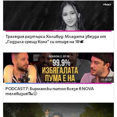
Трагедия разтърси Холивуд: Младата звезда от
„Годзила срещу Конг“ си отиде на 18🕊️
01:01:07
PODCAST7: Бирмански питон влезе в NOVA
телевизия!🐍😮