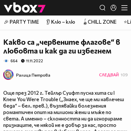
Member of
👾
🎉 PARTY TIME
👂 Клю – клю
🪀CHILL ZONE
⭐Li
Какво са „червените флагове“ в
любовта и как да ги избегнем
664
11.11.2022
Ралица Петровa
СЛЕДВАЙ
109
Още през 2012 г. Тейлър Суифт пусна хита си I
Knew You Were Trouble („Знаех, че ще ми навлечеш
беда“ – бел. прев.), възпявайки болезнения
романтичен опит на милиони жени и мъже по
света. А именно – склонността ни да игнорираме
признаците, че някой не е добър за нас, просто