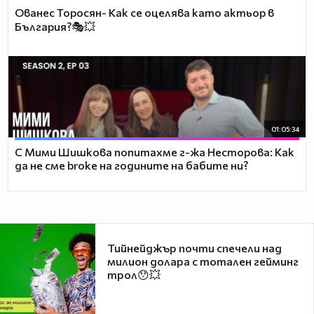
Ованес Торосян- Как се оцелява като актьор в
България?🎭💥
01:05:34
С Мими Шишкова попитахме г-жа Несторова: Как
да не сме broke на годините на бабите ни?
Тийнейджър почти спечели над
милион долара с тотален гейминг
трол😯💥