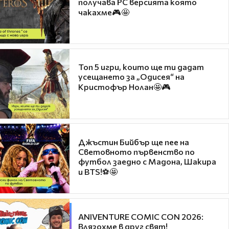
получава PC версията която
чакахме🎮🤩
Топ 5 игри, които ще ти дадат
усещането за „Одисея“ на
Кристофър Нолан🤩🎮
Джъстин Бийбър ще пее на
Световното първенство по
футбол заедно с Мадона, Шакира
и BTS!⚽🤩
ANIVENTURE COMIC CON 2026:
Влязохме в друг свят!