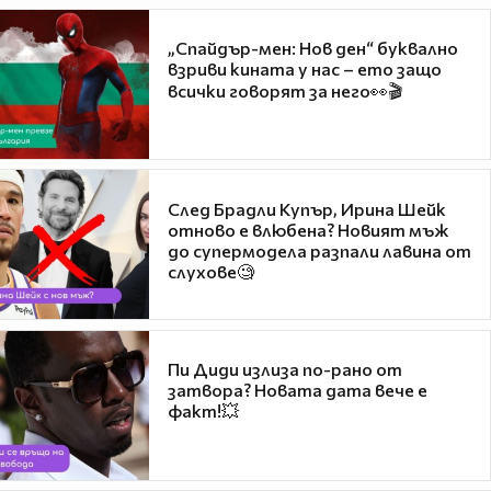
„Спайдър-мен: Нов ден“ буквално
взриви кината у нас – ето защо
всички говорят за него👀🎬
След Брадли Купър, Ирина Шейк
отново е влюбена? Новият мъж
до супермодела разпали лавина от
слухове🧐
Пи Диди излиза по-рано от
затвора? Новата дата вече е
факт!💥