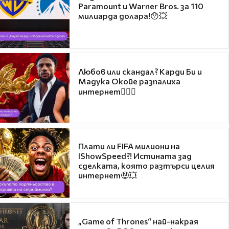
Paramount и Warner Bros. за 110
милиарда долара!😯💥
Любов или скандал? Карди Би и
Мадука Окойе разпалиха
интернет❤️‍🔥🔥
Плати ли FIFA милиони на
IShowSpeed?! Истината зад
сделката, която разтърси целия
интернет🤑💥
„Game of Thrones“ най-накрая