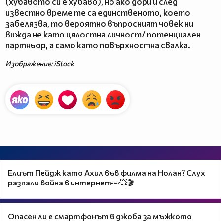
(хубавото си е хубаво), но ако дори и след
известно време те са единственото, което
забелязва, то вероятно въпросният човек ни
вижда не като цялостна личност/ потенциален
партньор, а само като повърхностна свалка.
Изображение: iStock
Елиът Пейдж като Ахил във филма на Нолан? Слух
разпали война в интернет👀💥🎬
Опасен ли е смартфонът в джоба за мъжкото