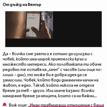
От дъжд на вятър
Да – всички сме заети и е готино да излизаш с
човек, който има широк приятелски кръг и
множество интереси. Ако половинката ти обаче
редовно те оставя на „seen” с часове (или още по-
лошо – дни), то може би е добра идея да се
замислиш. Човек, който води динамичен начин на
живот, е едно. Такъв, който никога не отделя
време за теб – друго. Или иначе казано: всички
намираме време за нещата, които са ни важни…
Виж още:
„Имах травмиращи отношения с баща