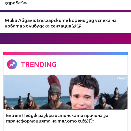
здраве?👀
Мика Абдала: Българските корени зад успеха на
новата холивудска сензация😮🤩
TRENDING
Елиът Пейдж разкри истинската причина за
трансформацията на тялото си!😯💥