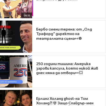
08:16
Бербо смени терена: от „Олд
Трафорд“ директно на
театралната сцена👀⚽
250 години тишина: Америка
зарови капсула, която никой жив
днес няма да отвори👀💥
Ерлинг Холанд ghost-на Том
Холанд?! 💀 Защо Спайдър-мен