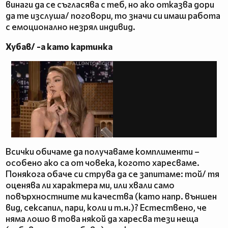
винаги да се съгласява с теб, но ако отказва дори
да те изслуша/ поговори, то значи си имаш работа
с емоционално незрял индивид.
Хубав/ -а като картинка
Всички обичаме да получаваме комплименти –
особено ако са от човека, когото харесваме.
Понякога обаче си струва да се запитаме: той/ тя
оценява ли характера ми, или хвали само
повърхностните ми качества (като напр. външен
вид, сексапил, пари, коли и т.н.)? Естествено, че
няма лошо в това някой да харесва тези неща