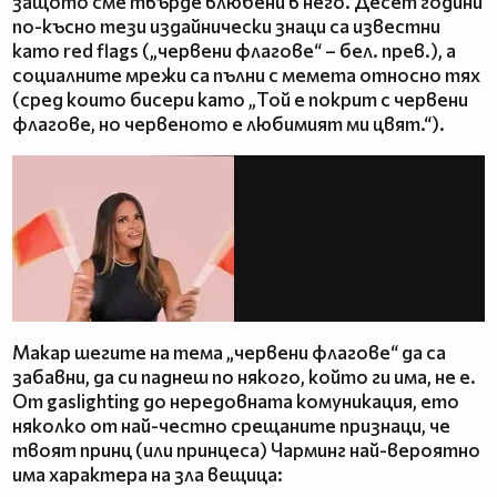
защото сме твърде влюбени в него. Десет години
по-късно тези издайнически знаци са известни
като red flags („червени флагове“ – бел. прев.), а
социалните мрежи са пълни с мемета относно тях
(сред които бисери като „Той е покрит с червени
флагове, но червеното е любимият ми цвят.“).
Макар шегите на тема „червени флагове“ да са
забавни, да си паднеш по някого, който ги има, не е.
От gaslighting до нередовната комуникация, ето
няколко от най-честно срещаните признаци, че
твоят принц (или принцеса) Чарминг най-вероятно
има характерa на зла вещица: