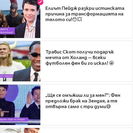
Елиът Пейдж разкри истинската
причина за трансформацията на
тялото си!😯💥
Травис Скот получи подарък
мечта от Холанд — всеки
футболен фен би го искал! 🤩
„Ще се омъжиш ли за мен?“: Фен
предложи брак на Зендая, а тя
отвърна само с три думи😅