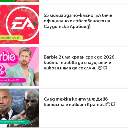
55 милиарда по-късно: EA вече
официално е собственост на
Саудитска Арабия💰
Barbie 2 има краен срок до 2026,
който трябва да спази, иначе
никога няма да се случи.😯💥
След тежка контузия: Дейв
Батиста е новият Кратос!😯💥