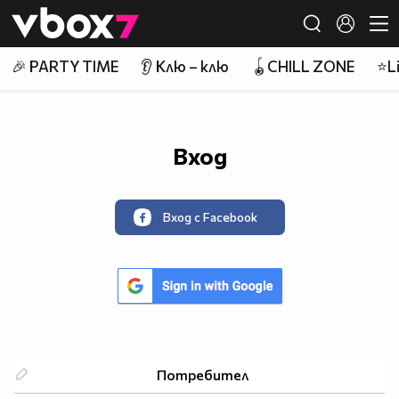
Member of
👾
🎉 PARTY TIME
👂 Клю – клю
🪀CHILL ZONE
⭐Li
Вход
Вход с Facebook