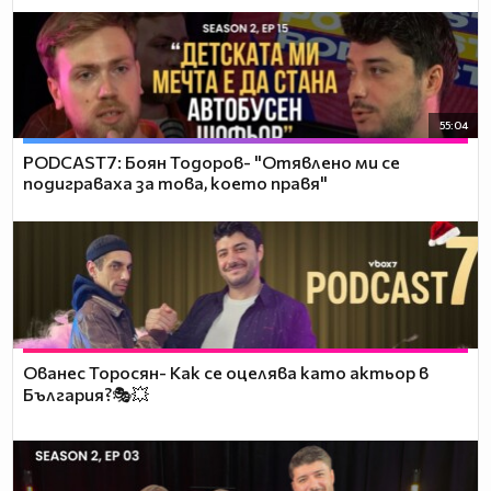
55:04
PODCAST7: ‪Боян Тодоров- "Отявлено ми се
подиграваха за това, което правя"
Ованес Торосян- Как се оцелява като актьор в
България?🎭💥