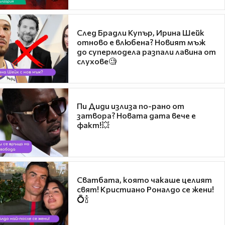
След Брадли Купър, Ирина Шейк
отново е влюбена? Новият мъж
до супермодела разпали лавина от
слухове🧐
Пи Диди излиза по-рано от
затвора? Новата дата вече е
факт!💥
Сватбата, която чакаше целият
свят! Кристиано Роналдо се жени!
💍🍾