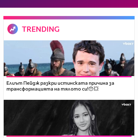
TRENDING
Елиът Пейдж разкри истинската причина за
трансформацията на тялото си!😯💥