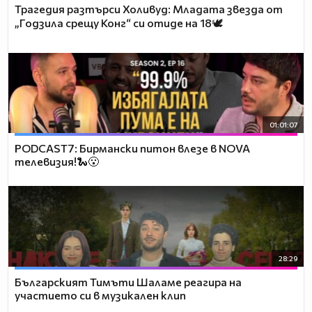
Трагедия разтърси Холивуд: Младата звезда от
„Годзила срещу Конг“ си отиде на 18🕊️
01:01:07
PODCAST7: Бирмански питон влезе в NOVA
телевизия!🐍😮
28:29
Българският Тимъти Шаламе реагира на
участието си в музикален клип