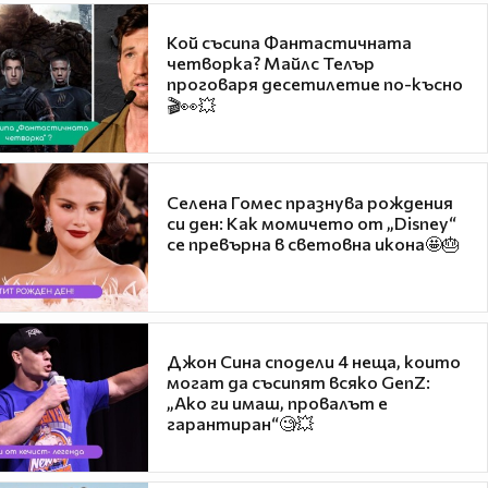
Кой съсипа Фантастичната
четворка? Майлс Телър
проговаря десетилетие по-късно
🎬👀💥
Селена Гомес празнува рождения
си ден: Как момичето от „Disney“
се превърна в световна икона🤩🎂
Джон Сина сподели 4 неща, които
могат да съсипят всяко GenZ:
„Ако ги имаш, провалът е
гарантиран“🧐💥