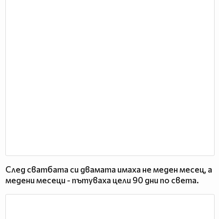
След сватбата си двамата имаха не меден месец, а
медени месеци - пътуваха цели 90 дни по света.