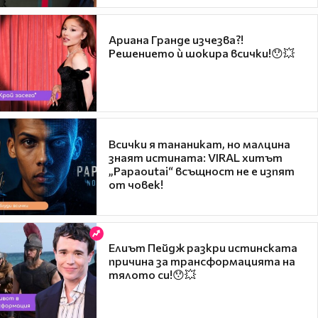
Ариана Гранде изчезва?!
Решението ѝ шокира всички!😯💥
Всички я тананикат, но малцина
знаят истината: VIRAL хитът
„Papaoutai“ всъщност не е изпят
от човек!
Елиът Пейдж разкри истинската
причина за трансформацията на
тялото си!😯💥