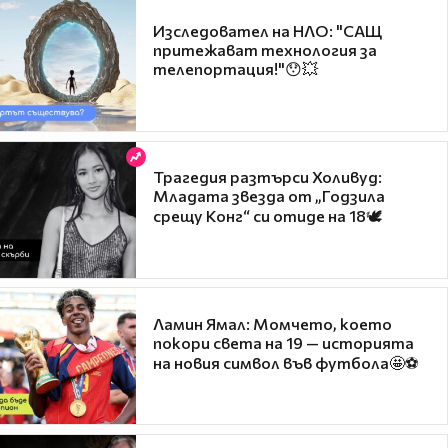
Изследовател на НЛО: "САЩ
притежават технология за
телепортация!"😯💥
Трагедия разтърси Холивуд:
Младата звезда от „Годзила
срещу Конг“ си отиде на 18🕊️
Ламин Ямал: Момчето, което
покори света на 19 — историята
на новия символ във футбола🤩⚽