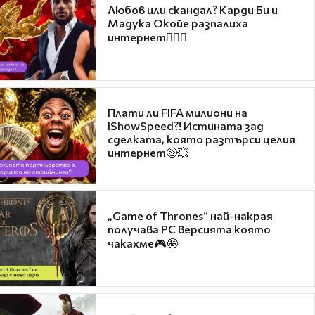
Любов или скандал? Карди Би и
Мадука Окойе разпалиха
интернет❤️‍🔥🔥
Плати ли FIFA милиони на
IShowSpeed?! Истината зад
сделката, която разтърси целия
интернет🤑💥
„Game of Thrones“ най-накрая
получава PC версията която
чакахме🎮🤩