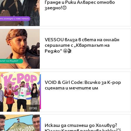
Гранде и Рики Алварес отново
заедно!😍
VESSOU влиза в света на онлайн
сериалите с „Кварталът на
Реджо“ 🤩🎬
VOID & Girl Code: Всичко за K-pop
сцената и мечтите им
07:50
Искаш да стигнеш до Холивуд?
Юлиан Костов разкрива как!👀💥