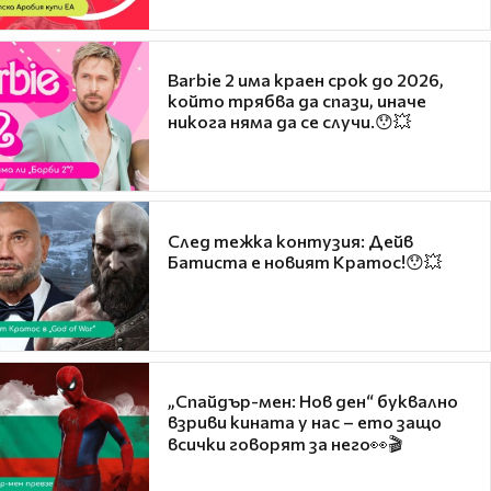
Barbie 2 има краен срок до 2026,
който трябва да спази, иначе
никога няма да се случи.😯💥
След тежка контузия: Дейв
Батиста е новият Кратос!😯💥
„Спайдър-мен: Нов ден“ буквално
взриви кината у нас – ето защо
всички говорят за него👀🎬