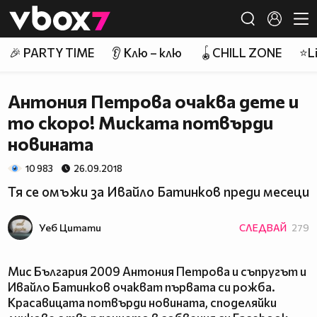
Member of
👾
🎉 PARTY TIME
👂 Клю – клю
🪀CHILL ZONE
⭐Li
Антония Петрова очаква дете и
то скоро! Миската потвърди
новината
10 983
26.09.2018
Тя се омъжи за Ивайло Батинков преди месеци
Уеб Цитати
СЛЕДВАЙ
279
Мис България 2009 Антония Петрова и съпругът и
Ивайло Батинков очакват първата си рожба.
Красавицата потвърди новината, споделяйки