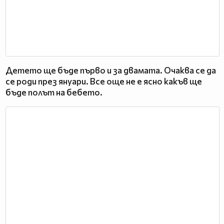
Детето ще бъде първо и за двамата. Очаква се да
се роди през януари. Все още не е ясно какъв ще
бъде полът на бебето.