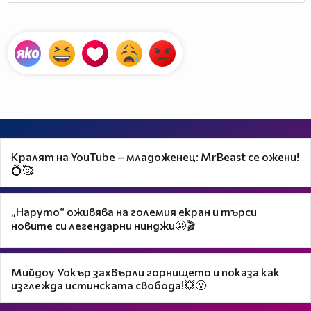
Кралят на YouTube – младоженец: MrBeast се ожени!
💍🥰
„Наруто“ оживява на големия екран и търси
новите си легендарни нинджи🤩🎬
Мийдоу Уокър захвърли горнището и показа как
изглежда истинската свобода!💥😮