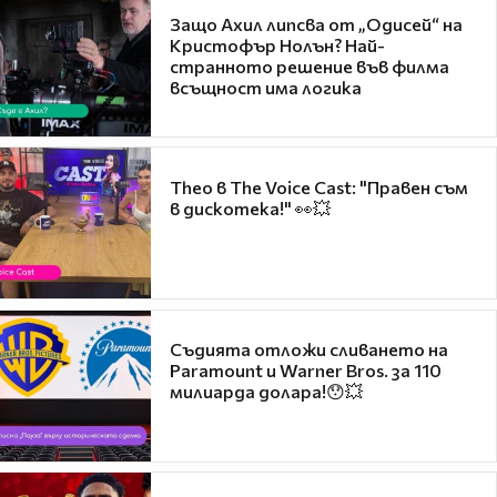
Защо Ахил липсва от „Одисей“ на
Кристофър Нолън? Най-
странното решение във филма
всъщност има логика
Theo в The Voice Cast: "Правен съм
в дискотека!" 👀💥
Съдията отложи сливането на
Paramount и Warner Bros. за 110
милиарда долара!😯💥