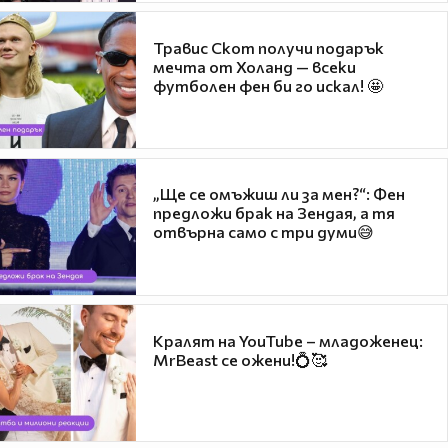
Травис Скот получи подарък
мечта от Холанд — всеки
футболен фен би го искал! 🤩
„Ще се омъжиш ли за мен?“: Фен
предложи брак на Зендая, а тя
отвърна само с три думи😅
Кралят на YouTube – младоженец:
MrBeast се ожени!💍🥰