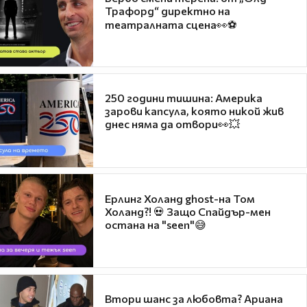
Трафорд“ директно на
театралната сцена👀⚽
250 години тишина: Америка
зарови капсула, която никой жив
днес няма да отвори👀💥
Ерлинг Холанд ghost-на Том
Холанд?! 💀 Защо Спайдър-мен
остана на "seen"😅
Втори шанс за любовта? Ариана