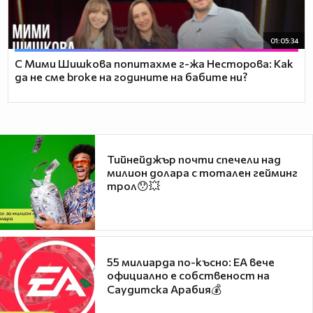
01:05:34
С Мими Шишкова попитахме г-жа Несторова: Как
да не сме broke на годините на бабите ни?
Тийнейджър почти спечели над
милион долара с тотален гейминг
трол😯💥
55 милиарда по-късно: EA вече
официално е собственост на
Саудитска Арабия💰