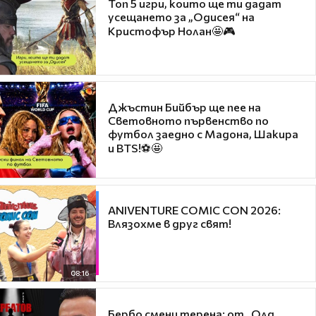
Топ 5 игри, които ще ти дадат
усещането за „Одисея“ на
Кристофър Нолан🤩🎮
Джъстин Бийбър ще пее на
Световното първенство по
футбол заедно с Мадона, Шакира
и BTS!⚽🤩
ANIVENTURE COMIC CON 2026:
Влязохме в друг свят!
08:16
Бербо смени терена: от „Олд