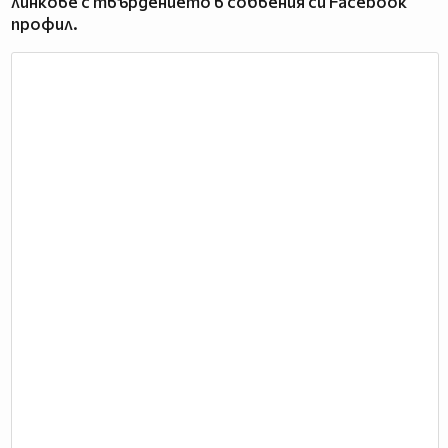
линкове с твърдението в собвения си Facebook
профил.