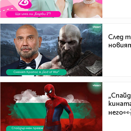
След т
новият
„Спайд
кината
него👀