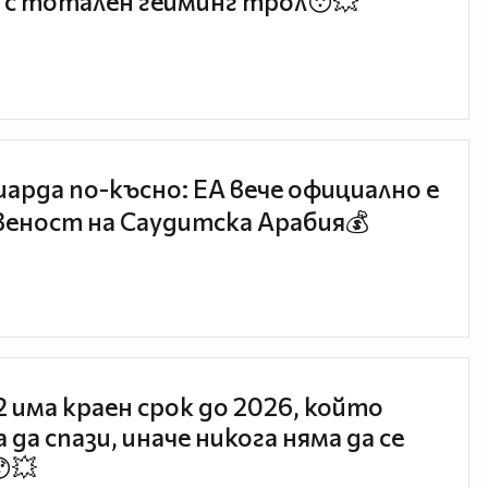
 с тотален гейминг трол😯💥
иарда по-късно: EA вече официално е
еност на Саудитска Арабия💰
 2 има краен срок до 2026, който
 да спази, иначе никога няма да се
😯💥