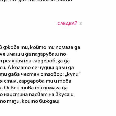
СЛЕДВАЙ
3
 в джоба ти, който ти помага да
че имаш и да пазаруваш по-
 реалния ти гардероб, за да
и. А когато се чудиш дали да
 ти дава честен отговор: „купи“
я стил, гардероба ти и това
ш. Освен това ти помага да
 наистина пасват на вкуса и
сто тези, които виждаш