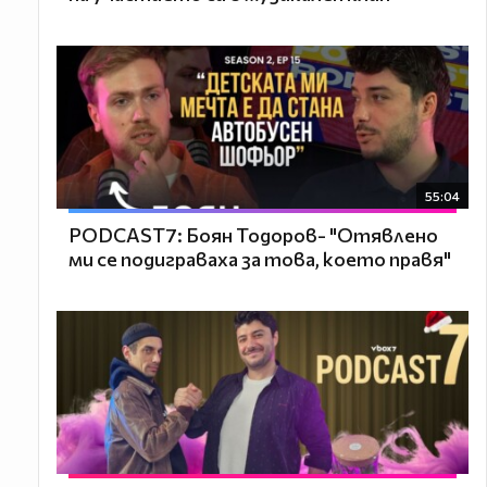
55:04
PODCAST7: ‪Боян Тодоров- "Отявлено
ми се подиграваха за това, което правя"