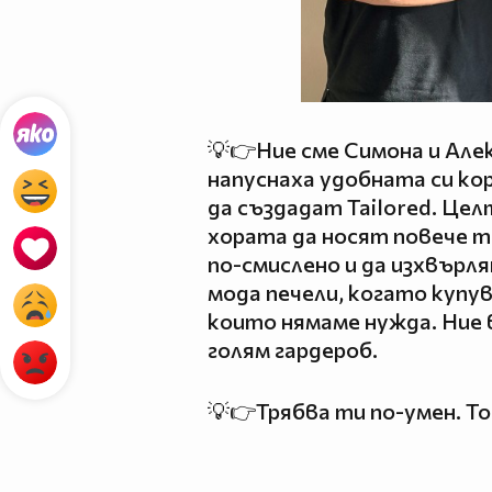
💡👉Ние сме Симона и Але
напуснаха удобната си ко
да създадат Tailored. Цел
хората да носят повече т
по-смислено и да изхвърл
мода печели, когато купу
които нямаме нужда. Ние в
голям гардероб.
💡👉Трябва ти по-умен. Тов