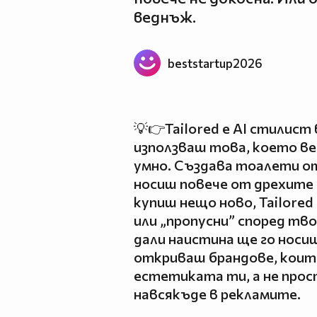
веднъж.
beststartup2026
💡👉Tailored е AI стилист
използваш това, което ве
умно. Създава тоалети от
носиш повече от дрехите с
купиш нещо ново, Tailored
или „пропусни” според тво
дали наистина ще го носи
откриваш брандове, които
естетиката ти, а не про
навсякъде в рекламите.