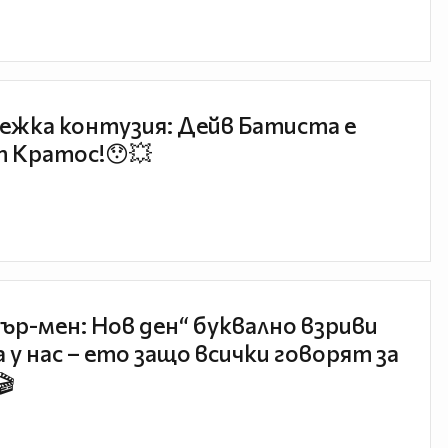
ежка контузия: Дейв Батиста е
 Кратос!😯💥
ър-мен: Нов ден“ буквално взриви
 у нас – ето защо всички говорят за
🎬