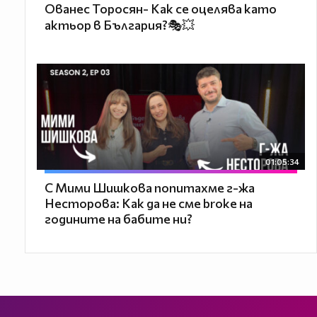
Ованес Торосян- Как се оцелява като
актьор в България?🎭💥
01:05:34
С Мими Шишкова попитахме г-жа
Несторова: Как да не сме broke на
годините на бабите ни?