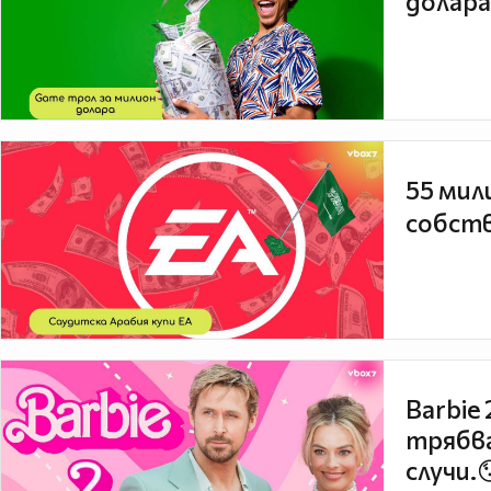
долара
55 мил
собств
Barbie
трябва
случи.