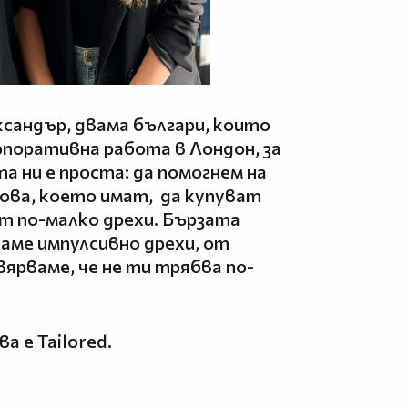
ксандър, двама българи, които
рпоративна работа в Лондон, за
та ни е проста: да помогнем на
ова, което имат, да купуват
ят по-малко дрехи. Бързата
ваме импулсивно дрехи, от
ярваме, че не ти трябва по-
а е Tailored.