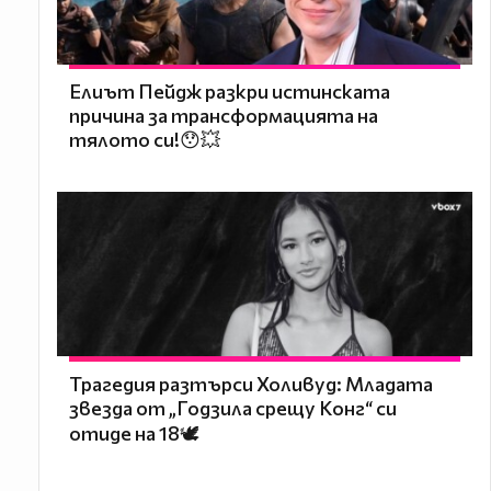
Елиът Пейдж разкри истинската
причина за трансформацията на
тялото си!😯💥
Трагедия разтърси Холивуд: Младата
звезда от „Годзила срещу Конг“ си
отиде на 18🕊️