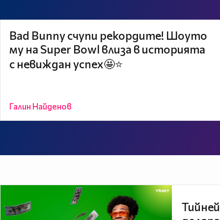
Bad Bunny счупи рекордите! Шоуто
му на Super Bowl влиза в историята
с невиждан успех🤩⭐
Галин Найденов
Тийней