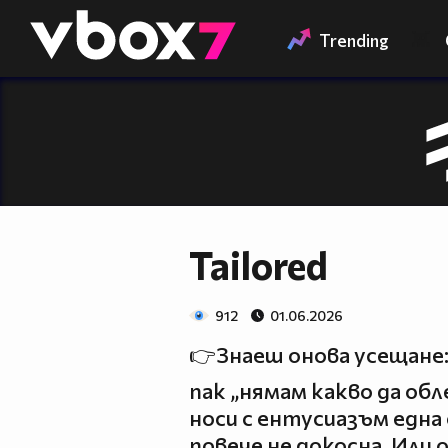
Member of
👾
Trending
Tailored
912
01.06.2026
👉Знаеш онова усещане: 
пак „нямам какво да обл
носи с ентусиазъм една 
повече не докосна. Или 