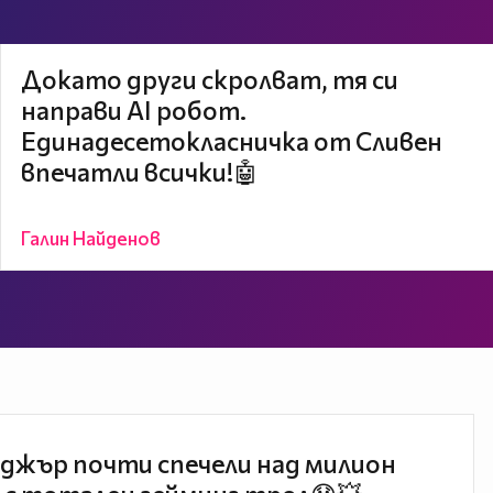
Докато други скролват, тя си
направи AI робот.
Единадесетокласничка от Сливен
впечатли всички!🤖
Галин Найденов
джър почти спечели над милион