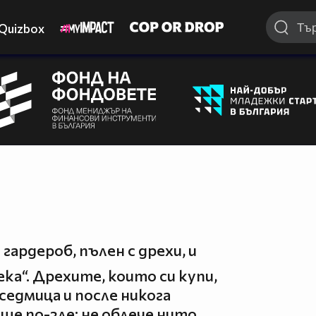
Quizbox
гардероб, пълен с дрехи, и
ека“. Дрехите, които си купи,
седмица и после никога
още по-зле: не облече нито