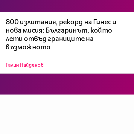
800 излитания, рекорд на Гинес и
нова мисия: Българинът, който
лети отвъд границите на
възможното
Галин Найденов