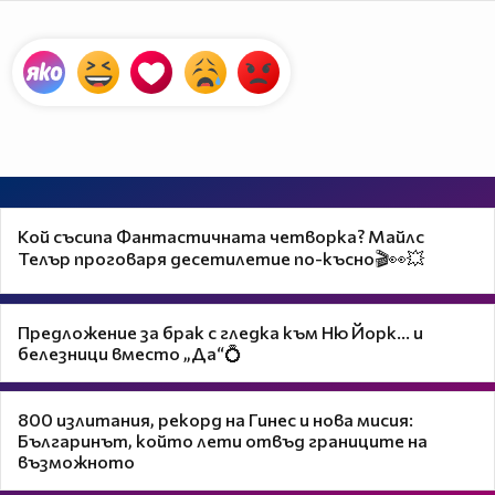
Кой съсипа Фантастичната четворка? Майлс
Телър проговаря десетилетие по-късно🎬👀💥
Предложение за брак с гледка към Ню Йорк... и
белезници вместо „Да“💍
800 излитания, рекорд на Гинес и нова мисия:
Българинът, който лети отвъд границите на
възможното