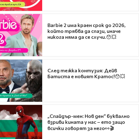
Barbie 2 има краен срок до 2026,
който трябва да спази, иначе
никога няма да се случи.😯💥
След тежка контузия: Дейв
Батиста е новият Кратос!😯💥
„Спайдър-мен: Нов ден“ буквално
взриви кината у нас – ето защо
всички говорят за него👀🎬