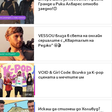
Гранде и Рики Алварес отново
заедно!😍
VESSOU влиза в света на онлайн
сериалите с „Кварталът на
Реджо“ 🤩🎬
VOID & Girl Code: Всичко за K-pop
сцената и мечтите им
07:50
Искаш да стигнеш до Холивуд?