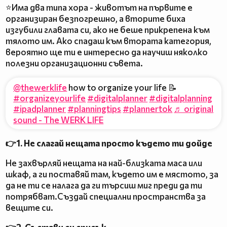
⭐Има два типа хора - животът на първите е
организиран безпогрешно, а вторите биха
изгубили главата си, ако не беше прикрепена към
тялото им. Ако спадаш към втората категория,
вероятно ще ти е интересно да научиш няколко
полезни организационни съвета.
@thewerklife
how to organize your life 📝
#organizeyourlife
#digitalplanner
#digitalplanning
#ipadplanner
#planningtips
#plannertok
♬ original
sound - The WERK LIFE
👉1. Не слагай нещата просто където ти дойде
Не захвърляй нещата на най-близката маса или
шкаф, а ги поставяй там, където им е мястото, за
да не ти се налага да ги търсиш миг преди да ти
потрябват.Създай специални пространства за
вещите си.