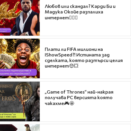
Любов или скандал? Карди Би и
Мадука Окойе разпалиха
интернет❤️‍🔥🔥
Плати ли FIFA милиони на
IShowSpeed?! Истината зад
сделката, която разтърси целия
интернет🤑💥
„Game of Thrones“ най-накрая
получава PC версията която
чакахме🎮🤩