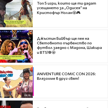
Топ 5 игри, които ще ти дадат
усещането за „Одисея“ на
Кристофър Нолан🤩🎮
Джъстин Бийбър ще пее на
Световното първенство по
футбол заедно с Мадона, Шакира
и BTS!⚽🤩
ANIVENTURE COMIC CON 2026:
Влязохме в друг свят!
08:16