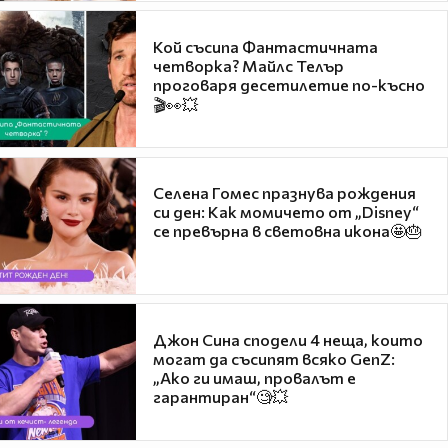
Кой съсипа Фантастичната
четворка? Майлс Телър
проговаря десетилетие по-късно
🎬👀💥
Селена Гомес празнува рождения
си ден: Как момичето от „Disney“
се превърна в световна икона🤩🎂
Джон Сина сподели 4 неща, които
могат да съсипят всяко GenZ:
„Ако ги имаш, провалът е
гарантиран“🧐💥