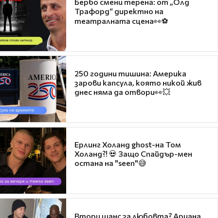
Бербо смени терена: от „Олд
Трафорд“ директно на
театралната сцена👀⚽
250 години тишина: Америка
зарови капсула, която никой жив
днес няма да отвори👀💥
Ерлинг Холанд ghost-на Том
Холанд?! 💀 Защо Спайдър-мен
остана на "seen"😅
Втори шанс за любовта? Ариана