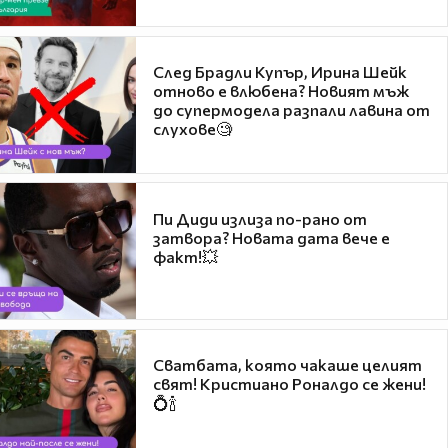
След Брадли Купър, Ирина Шейк
отново е влюбена? Новият мъж
до супермодела разпали лавина от
слухове🧐
Пи Диди излиза по-рано от
затвора? Новата дата вече е
факт!💥
Сватбата, която чакаше целият
свят! Кристиано Роналдо се жени!
💍🍾