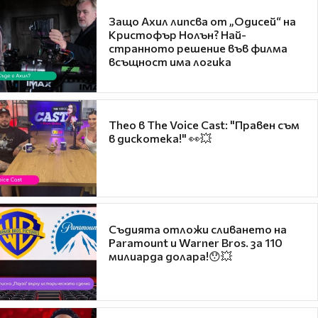
Защо Ахил липсва от „Одисей“ на
Кристофър Нолън? Най-
странното решение във филма
всъщност има логика
Theo в The Voice Cast: "Правен съм
в дискотека!" 👀💥
Съдията отложи сливането на
Paramount и Warner Bros. за 110
милиарда долара!😯💥