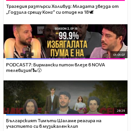
Трагедия разтърси Холивуд: Младата звезда от
„Годзила срещу Конг“ си отиде на 18🕊️
01:01:07
PODCAST7: Бирмански питон влезе в NOVA
телевизия!🐍😮
28:29
Българският Тимъти Шаламе реагира на
участието си в музикален клип