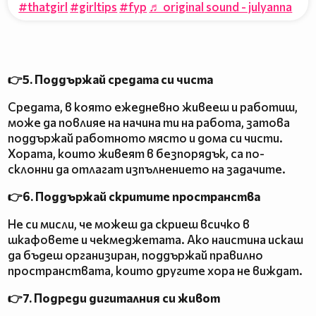
#thatgirl
#girltips
#fyp
♬ original sound - julyanna
👉5. Поддържай средата си чиста
Средата, в която ежедневно живееш и работиш,
може да повлияе на начина ти на работа, затова
поддържай работното място и дома си чисти.
Хората, които живеят в безпорядък, са по-
склонни да отлагат изпълнението на задачите.
👉6. Поддържай скритите пространства
Не си мисли, че можеш да скриеш всичко в
шкафовете и чекмеджетата. Ако наистина искаш
да бъдеш организиран, поддържай правилно
пространствата, които другите хора не виждат.
👉7. Подреди дигиталния си живот