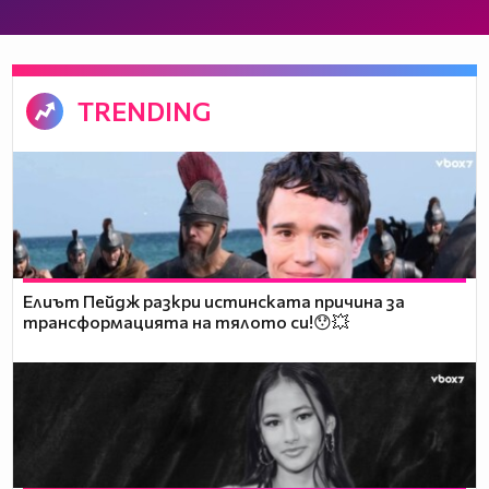
TRENDING
Елиът Пейдж разкри истинската причина за
трансформацията на тялото си!😯💥