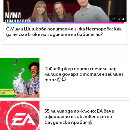
01:05:34
С Мими Шишкова попитахме г-жа Несторова: Как
да не сме broke на годините на бабите ни?
Тийнейджър почти спечели над
милион долара с тотален гейминг
трол😯💥
55 милиарда по-късно: EA вече
официално е собственост на
Саудитска Арабия💰