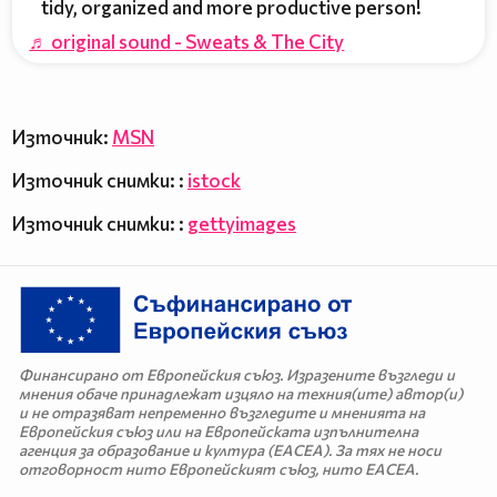
tidy, organized and more productive person!
♬ original sound - Sweats & The City
Източник:
MSN
Източник снимки: :
istock
Източник снимки: :
gettyimages
Финансирано от Европейския съюз. Изразените възгледи и
мнения обаче принадлежат изцяло на техния(ите) автор(и)
и не отразяват непременно възгледите и мненията на
Европейския съюз или на Европейската изпълнителна
агенция за образование и култура (EACEA). За тях не носи
отговорност нито Европейският съюз, нито EACEA.