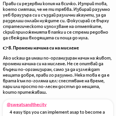
Прави си резервни копия на всичко. Изтрий това,
което смяташ, че не ти трябва. Избирай разумно
уеб браузъра си и създай различни акаунти, за да
разделиш онлайн нуждите си. Фокусирай се върху
стратегическото използване на отметките,
скрий приложенията в папки и се стреми редовно
да свеждаш входящата си поща до нула.
👉8. Промени начина си на мислене
Ако искаш да имаш по-организиран начин на живот,
промени начина си на мислене. Не се опитвай да
бъдеш по-организиран, само за да изглеждат
нещата добре, прави го разумно. Нека това е да е
врата към по-голяма цел: спестяване на време,
пари или просто по-лесен достъп до нещата,
които притежаваш.
@sweatsandthecity
4 easy tips you can implement asap to become a