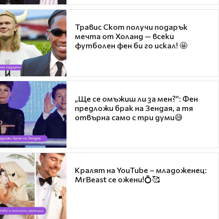
Травис Скот получи подарък
мечта от Холанд — всеки
футболен фен би го искал! 🤩
„Ще се омъжиш ли за мен?“: Фен
предложи брак на Зендая, а тя
отвърна само с три думи😅
Кралят на YouTube – младоженец:
MrBeast се ожени!💍🥰