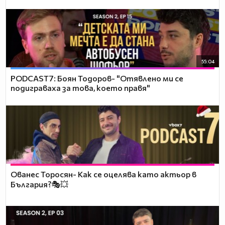
55:04
PODCAST7: ‪Боян Тодоров- "Отявлено ми се
подиграваха за това, което правя"
Ованес Торосян- Как се оцелява като актьор в
България?🎭💥