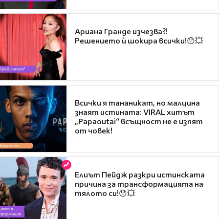
Ариана Гранде изчезва?!
Решението ѝ шокира всички!😯💥
Всички я тананикат, но малцина
знаят истината: VIRAL хитът
„Papaoutai“ всъщност не е изпят
от човек!
Елиът Пейдж разкри истинската
причина за трансформацията на
тялото си!😯💥