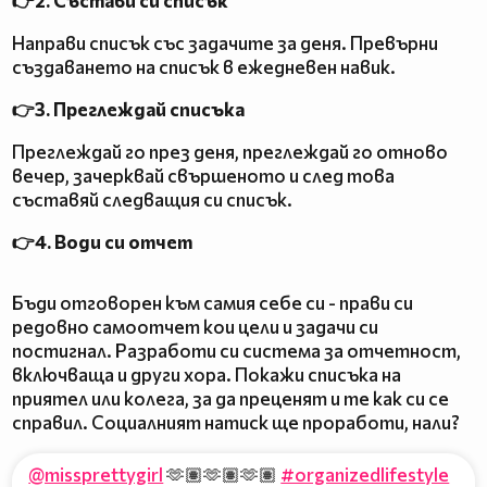
👉2. Състави си списък
Направи списък със задачите за деня. Превърни
създаването на списък в ежедневен навик.
👉3. Преглеждай списъка
Преглеждай го през деня, преглеждай го отново
вечер, зачерквай свършеното и след това
съставяй следващия си списък.
👉4. Води си отчет
Бъди отговорен към самия себе си - прави си
редовно самоотчет кои цели и задачи си
постигнал. Разработи си система за отчетност,
включваща и други хора. Покажи списъка на
приятел или колега, за да преценят и те как си се
справил. Социалният натиск ще проработи, нали?
@missprettygirl
🫶🏽🫶🏽🫶🏽
#organizedlifestyle