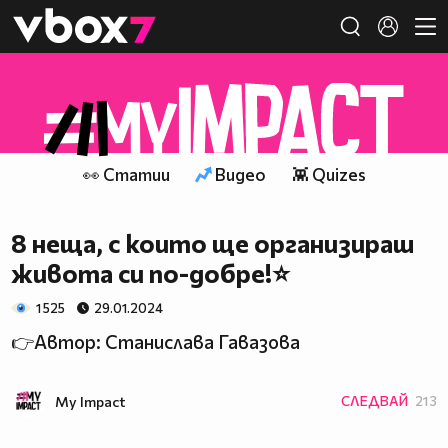
Member of
👾
👀 Статии
Видео
👾 Quizes
8 неща, с които ще организираш
живота си по-добре!⭐
1 525
29.01.2024
👉Автор: Станислава Гавазова
My Impact
СЛЕДВАЙ
213