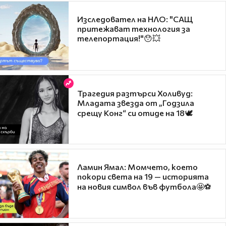
Изследовател на НЛО: "САЩ
притежават технология за
телепортация!"😯💥
Трагедия разтърси Холивуд:
Младата звезда от „Годзила
срещу Конг“ си отиде на 18🕊️
Ламин Ямал: Момчето, което
покори света на 19 — историята
на новия символ във футбола🤩⚽