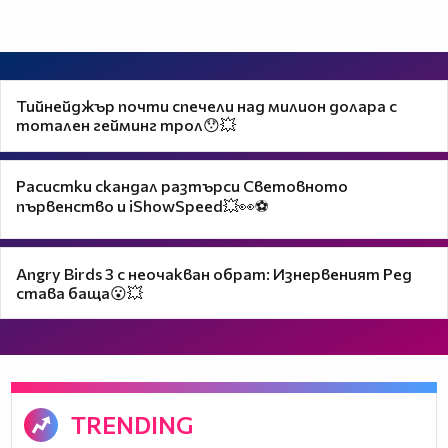
Тийнейджър почти спечели над милион долара с
тотален гейминг трол😯💥
Расистки скандал разтърси Световното
първенство и iShowSpeed💥👀⚽
Angry Birds 3 с неочакван обрат: Изнервеният Ред
става баща😮💥
TRENDING