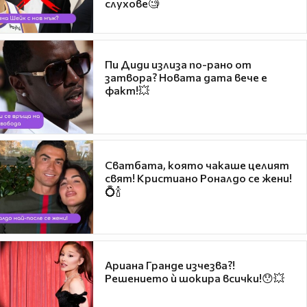
слухове🧐
Пи Диди излиза по-рано от
затвора? Новата дата вече е
факт!💥
Сватбата, която чакаше целият
свят! Кристиано Роналдо се жени!
💍🍾
Ариана Гранде изчезва?!
Решението ѝ шокира всички!😯💥