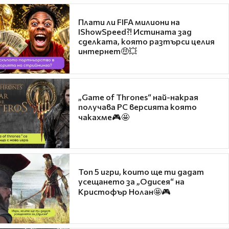
Плати ли FIFA милиони на
IShowSpeed?! Истината зад
сделката, която разтърси целия
интернет🤑💥
„Game of Thrones“ най-накрая
получава PC версията която
чакахме🎮🤩
Топ 5 игри, които ще ти дадат
усещането за „Одисея“ на
Кристофър Нолан🤩🎮