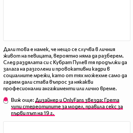
Дали това е намек, че нещо се случва в личния
живот на певицата, вероятно няма да разберем.
След раздялата си с Кубрат Пулев тя продължи да
залага на разголени и провокативни кадри в
социалните мрежи, като от тях можехме само да
гадаем дали става въпрос за някакви
професионални ангажименти или лично време.
Виж още:
Дизайнер и OnlyFans звезда: Грета
чупи стереотипите за модел, правила секс за
първи път на 19 г.