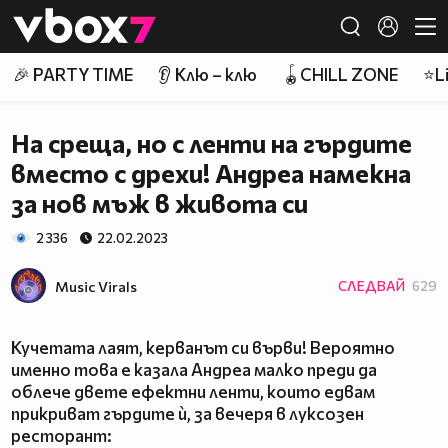
Member of
👾
🎉 PARTY TIME
👂 Клю – клю
🪀CHILL ZONE
⭐Li
На среща, но с ленти на гърдите
вместо с дрехи! Андреа намекна
за нов мъж в живота си
2 336
22.02.2023
Music Virals
СЛЕДВАЙ
629
Кучетата лаят, керванът си върви! Вероятно
именно това е казала Андреа малко преди да
облече двете ефектни ленти, които едвам
прикриват гърдите ѝ, за вечеря в луксозен
ресторант: