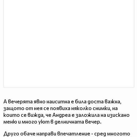
А вечерята явно наиситна е била доста важна,
защото от нея се появиха няколко снимки, на
които се вижда, че Андреа е заложила на изискано
меню и много уют в делничната вечер.
Друго обаче направи впечатление - сред многото