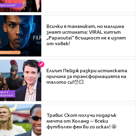
Всички я тананикат, но малцина
знаят истината: VIRAL хитът
„Papaoutai“ всъщност не е изпят
от човек!
Елиът Пейдж разкри истинската
причина за трансформацията на
тялото си!😯💥
Травис Скот получи подарък
мечта от Холанд — всеки
футболен фен би го искал! 🤩