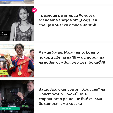
Трагедия разтърси Холивуд:
Младата звезда от „Годзила
срещу Конг“ си отиде на 18🕊️
Ламин Ямал: Момчето, което
покори света на 19 — историята
на новия символ във футбола🤩⚽
Защо Ахил липсва от „Одисей“ на
Кристофър Нолън? Най-
странното решение във филма
всъщност има логика