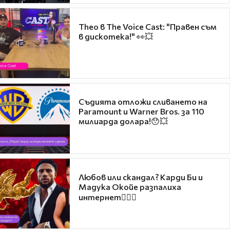
Theo в The Voice Cast: "Правен съм
в дискотека!" 👀💥
Съдията отложи сливането на
Paramount и Warner Bros. за 110
милиарда долара!😯💥
Любов или скандал? Карди Би и
Мадука Окойе разпалиха
интернет❤️‍🔥🔥