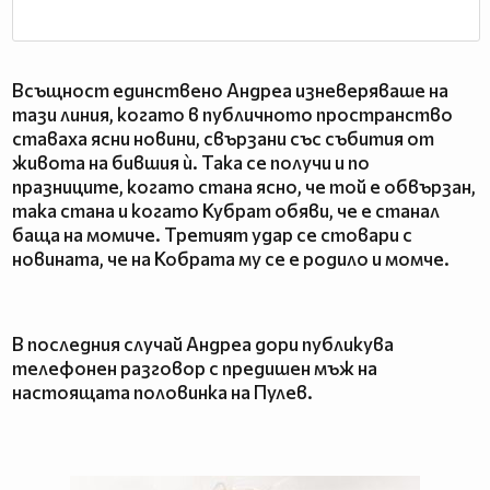
Всъщност единствено Андреа изневеряваше на
тази линия, когато в публичното пространство
ставаха ясни новини, свързани със събития от
живота на бившия ѝ. Така се получи и по
празниците, когато стана ясно, че той е обвързан,
така стана и когато Кубрат обяви, че е станал
баща на момиче. Третият удар се стовари с
новината, че на Кобрата му се е родило и момче.
В последния случай Андреа дори публикува
телефонен разговор с предишен мъж на
настоящата половинка на Пулев.