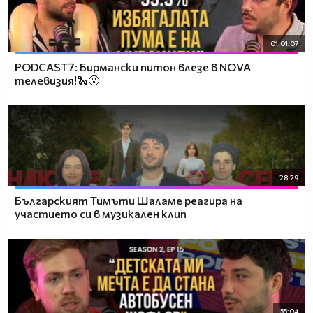
01:01:07
PODCAST7: Бирмански питон влезе в NOVA
телевизия!🐍😮
28:29
Българският Тимъти Шаламе реагира на
участието си в музикален клип
55:04