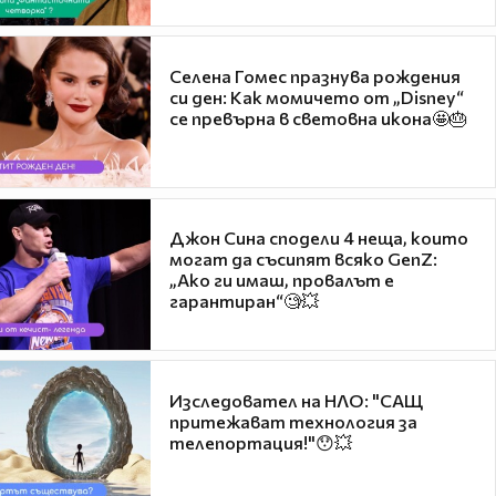
Селена Гомес празнува рождения
си ден: Как момичето от „Disney“
се превърна в световна икона🤩🎂
Джон Сина сподели 4 неща, които
могат да съсипят всяко GenZ:
„Ако ги имаш, провалът е
гарантиран“🧐💥
Изследовател на НЛО: "САЩ
притежават технология за
телепортация!"😯💥