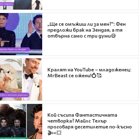
„Ще се омъжиш ли за мен?“: Фен
предложи брак на Зендая, а тя
отвърна само с три думи😅
Кралят на YouTube – младоженец:
MrBeast се ожени!💍🥰
Кой съсипа Фантастичната
четворка? Майлс Телър
проговаря десетилетие по-късно
🎬👀💥