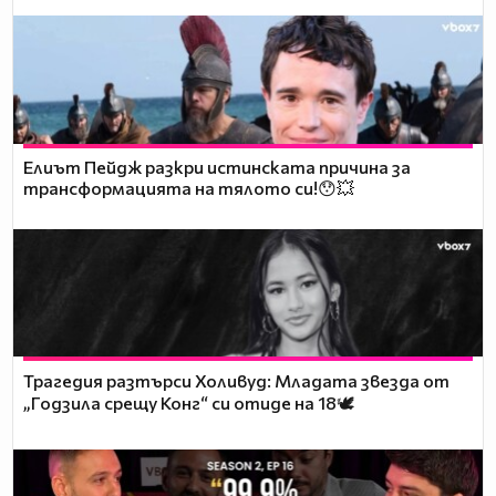
Елиът Пейдж разкри истинската причина за
трансформацията на тялото си!😯💥
Трагедия разтърси Холивуд: Младата звезда от
„Годзила срещу Конг“ си отиде на 18🕊️