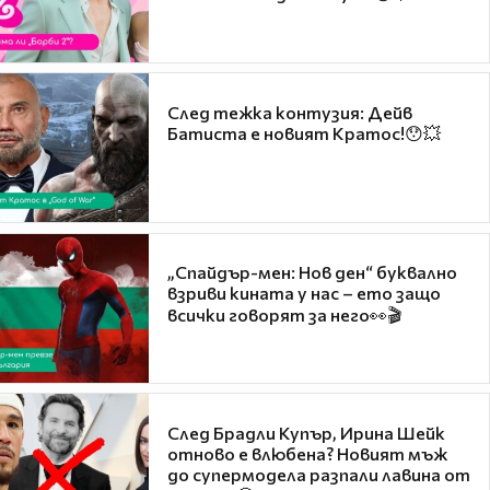
След тежка контузия: Дейв
Батиста е новият Кратос!😯💥
„Спайдър-мен: Нов ден“ буквално
взриви кината у нас – ето защо
всички говорят за него👀🎬
След Брадли Купър, Ирина Шейк
отново е влюбена? Новият мъж
до супермодела разпали лавина от