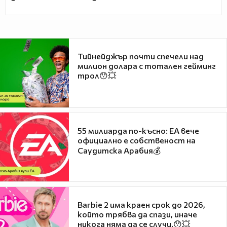
Тийнейджър почти спечели над
милион долара с тотален гейминг
трол😯💥
55 милиарда по-късно: EA вече
официално е собственост на
Саудитска Арабия💰
Barbie 2 има краен срок до 2026,
който трябва да спази, иначе
никога няма да се случи.😯💥