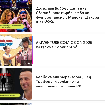
Джъстин Бийбър ще пее на
Световното първенство по
футбол заедно с Мадона, Шакира
и BTS!⚽🤩
ANIVENTURE COMIC CON 2026:
Влязохме в друг свят!
08:16
Бербо смени терена: от „Олд
Трафорд“ директно на
театралната сцена👀⚽