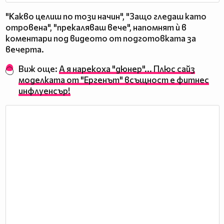
"Какво целиш по този начин", "Защо гледаш като
отровена", "прекаляваш вече", напомнят ѝ в
коментари под видеото от подготовката за
вечерта.
Виж още:
А я нарекоха "дюнер"... Плюс сайз
моделката от "Ергенът" всъщност е фитнес
инфлуенсър!