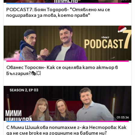
PODCAST7: ‪Боян Тодоров- "Отявлено ми се
подиграваха за това, което правя"
Ованес Торосян- Как се оцелява като актьор в
България?🎭💥
01:05:34
С Мими Шишкова попитахме г-жа Несторова: Как
да не сме broke на годините на бабите ни?