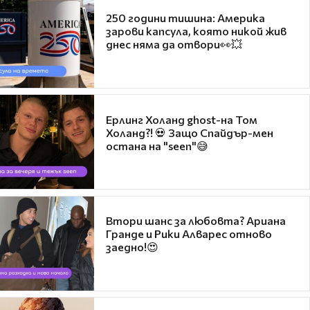
250 години тишина: Америка
зарови капсула, която никой жив
днес няма да отвори👀💥
Ерлинг Холанд ghost-на Том
Холанд?! 💀 Защо Спайдър-мен
остана на "seen"😅
Втори шанс за любовта? Ариана
Гранде и Рики Алварес отново
заедно!😍