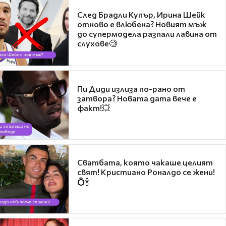
След Брадли Купър, Ирина Шейк
отново е влюбена? Новият мъж
до супермодела разпали лавина от
слухове🧐
Пи Диди излиза по-рано от
затвора? Новата дата вече е
факт!💥
Сватбата, която чакаше целият
свят! Кристиано Роналдо се жени!
💍🍾