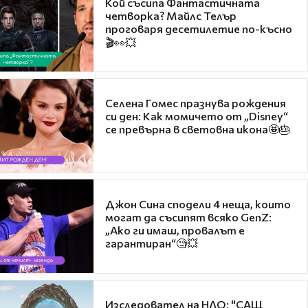
Кой съсипа Фантастичната
четворка? Майлс Телър
проговаря десетилетие по-късно
🎬👀💥
Селена Гомес празнува рождения
си ден: Как момичето от „Disney“
се превърна в световна икона🤩🎂
Джон Сина сподели 4 неща, които
могат да съсипят всяко GenZ:
„Ако ги имаш, провалът е
гарантиран“🧐💥
Изследовател на НЛО: "САЩ