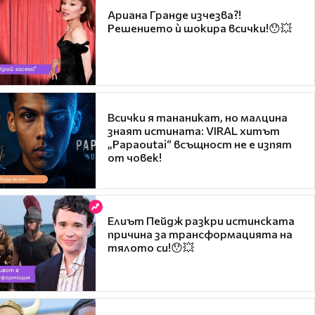
Ариана Гранде изчезва?!
Решението ѝ шокира всички!😯💥
Всички я тананикат, но малцина
знаят истината: VIRAL хитът
„Papaoutai“ всъщност не е изпят
от човек!
Елиът Пейдж разкри истинската
причина за трансформацията на
тялото си!😯💥