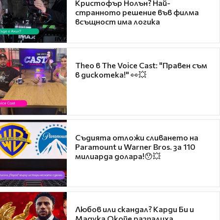
Кристофър Нолън? Най-
странното решение във филма
всъщност има логика
Theo в The Voice Cast: "Правен съм
в дискотека!" 👀💥
Съдията отложи сливането на
Paramount и Warner Bros. за 110
милиарда долара!😯💥
Любов или скандал? Карди Би и
Мадука Окойе разпалиха