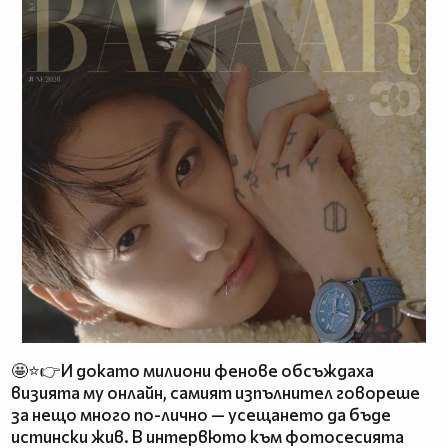
🤩⭐👉И докато милиони фенове обсъждаха
визията му онлайн, самият изпълнител говореше
за нещо много по-лично — усещането да бъде
истински жив. В интервюто към фотосесията