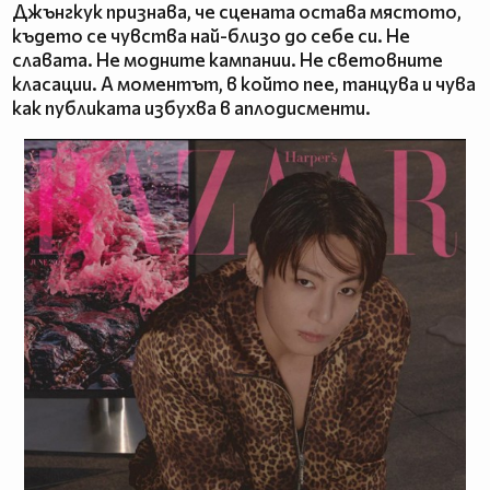
Джънгкук признава, че сцената остава мястото,
където се чувства най-близо до себе си. Не
славата. Не модните кампании. Не световните
класации. А моментът, в който пее, танцува и чува
как публиката избухва в аплодисменти.