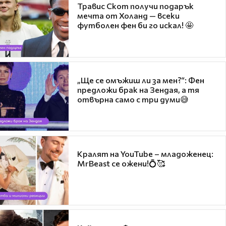
Травис Скот получи подарък
мечта от Холанд — всеки
футболен фен би го искал! 🤩
„Ще се омъжиш ли за мен?“: Фен
предложи брак на Зендая, а тя
отвърна само с три думи😅
Кралят на YouTube – младоженец:
MrBeast се ожени!💍🥰