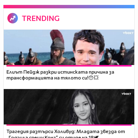
TRENDING
Елиът Пейдж разкри истинската причина за
трансформацията на тялото си!😯💥
Трагедия разтърси Холивуд: Младата звезда от
„Годзила срещу Конг“ си отиде на 18🕊️