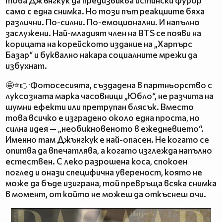
това Джънгкук да предизвиква истински фурор
само с една снимка. Но този път реакциите бяха
различни. По-силни. По-емоционални. И напълно
заслужени. Най-младият член на BTS се появи на
корицата на корейското издание на „Харпърс
Базар“ и буквално накара социалните мрежи да
избухнат.
🤩⭐👉Фотосесията, създадена в партньорство с
луксозната марка часовници „Юбло“, не разчита на
шумни ефекти или претрупан блясък. Вместо
това всичко е изградено около една проста, но
силна идея — „необикновеното в ежедневието“.
Именно там Джънгкук е най-опасен. Не когато се
опитва да впечатлява, а когато изглежда напълно
естествен. С леко разрошена коса, спокоен
поглед и онази специфична увереност, която не
може да бъде изиграна, той превръща всяка снимка
в момент, от който не можеш да откъснеш очи.