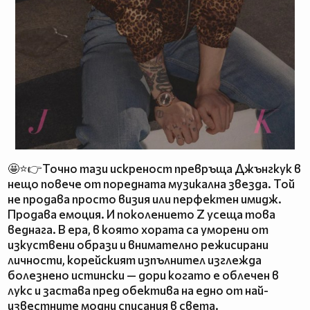
🤩⭐👉Точно тази искреност превръща Джънгкук в
нещо повече от поредната музикална звезда. Той
не продава просто визия или перфектен имидж.
Продава емоция. И поколението Z усеща това
веднага. В ера, в която хората са уморени от
изкуствени образи и внимателно режисирани
личности, корейският изпълнител изглежда
болезнено истински — дори когато е облечен в
лукс и застава пред обектива на едно от най-
известните модни списания в света.