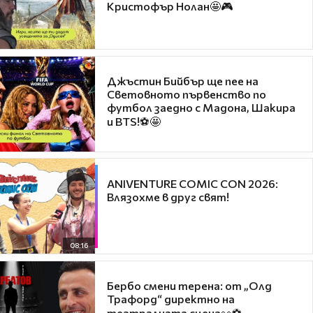
Кристофър Нолан🤩🎮
Джъстин Бийбър ще пее на
Световното първенство по
футбол заедно с Мадона, Шакира
и BTS!⚽🤩
ANIVENTURE COMIC CON 2026:
Влязохме в друг свят!
08:16
Бербо смени терена: от „Олд
Трафорд“ директно на
театралната сцена👀⚽