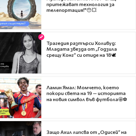
притежават технология за
телепортация!"😯💥
Трагедия разтърси Холивуд:
Младата звезда от „Годзила
срещу Конг“ си отиде на 18🕊️
Ламин Ямал: Момчето, което
покори света на 19 — историята
на новия символ във футбола🤩⚽
Защо Ахил липсва от „Одисей“ на