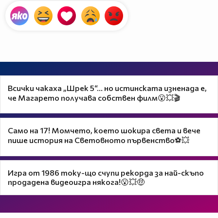
Всички чакаха „Шрек 5“… но истинската изненада е,
че Магарето получава собствен филм😮💥🎬
Само на 17! Момчето, което шокира света и вече
пише история на Световното първенство⚽💥
Игра от 1986 току-що счупи рекорда за най-скъпо
продадена видеоигра някога!😮💥🤑