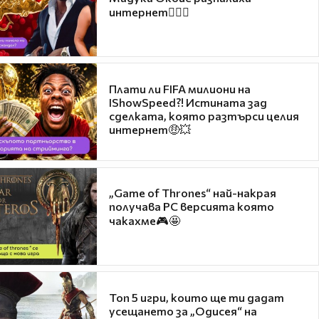
интернет❤️‍🔥🔥
Плати ли FIFA милиони на
IShowSpeed?! Истината зад
сделката, която разтърси целия
интернет🤑💥
„Game of Thrones“ най-накрая
получава PC версията която
чакахме🎮🤩
Топ 5 игри, които ще ти дадат
усещането за „Одисея“ на