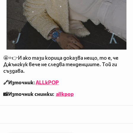
🤩⭐👉И ако тази корица доказва нещо, то е, че
Джънгкук вече не следва тенденциите. Той ги
създава.
🔗Източник:
ALLkPOP
📸Източник снимки:
allkpop