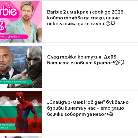
Barbie 2 има краен срок до 2026,
който трябва да спази, иначе
никога няма да се случи.😯💥
След тежка контузия: Дейв
Батиста е новият Кратос!😯💥
„Спайдър-мен: Нов ден“ буквално
взриви кината у нас – ето защо
всички говорят за него👀🎬