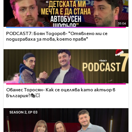
55:04
PODCAST7: ‪Боян Тодоров- "Отявлено ми се
подиграваха за това, което правя"
Ованес Торосян- Как се оцелява като актьор в
България?🎭💥