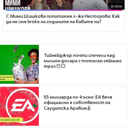
01:05:34
С Мими Шишкова попитахме г-жа Несторова: Как
да не сме broke на годините на бабите ни?
Тийнейджър почти спечели над
милион долара с тотален гейминг
трол😯💥
55 милиарда по-късно: EA вече
официално е собственост на
Саудитска Арабия💰