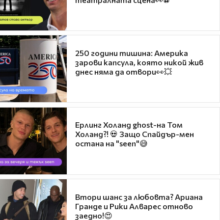
250 години тишина: Америка
зарови капсула, която никой жив
днес няма да отвори👀💥
Ерлинг Холанд ghost-на Том
Холанд?! 💀 Защо Спайдър-мен
остана на "seen"😅
Втори шанс за любовта? Ариана
Гранде и Рики Алварес отново
заедно!😍