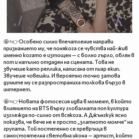
🤩⭐👉Особено силно впечатление направи
признанието му, че понякога се чувства най-жив
именно когато е изтощен — с болно гърло, облян в
пот и напълно отдаден на сцената. Това не
звучеше като реплика, написана от пиар екип.
Звучеше човешки. И вероятно точно затова
думите му се разпространиха толкова бързо в
интернет.
🤩⭐👉Новата фотосесия идва в момент, в който
влиянието на BTS върху глобалната поп култура
изглежда по-силно от всякога. А Джънгкук ясно
показва, че вече не е просто „златното момче“ на
групата. Той постепенно се превръща в
самостоятелна световна икона — артист, който