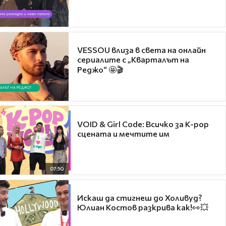
VESSOU влиза в света на онлайн
сериалите с „Кварталът на
Реджо“ 🤩🎬
VOID & Girl Code: Всичко за K-pop
сцената и мечтите им
07:50
Искаш да стигнеш до Холивуд?
Юлиан Костов разкрива как!👀💥