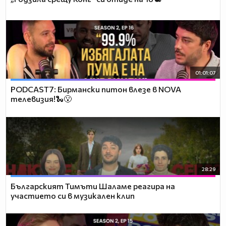
01:01:07
PODCAST7: Бирмански питон влезе в NOVA
телевизия!🐍😮
28:29
Българският Тимъти Шаламе реагира на
участието си в музикален клип