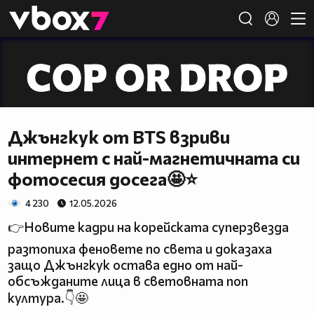
Member of
👾
Джънгкук от BTS взриви
интернет с най-магнетичната си
фотосесия досега🤩⭐
4 230
12.05.2026
👉Новите кадри на корейската суперзвезда
разтопиха феновете по света и доказаха
защо Джънгкук остава едно от най-
обсъжданите лица в световната поп
култура.👇🤩