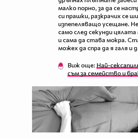
малко порно, за да се нас
си прашки, разкрачих се ши
изпепеляващо усещане. Не 
само след секунди цялата 
и сама да става мокра. Ст
можех да спра да я галя и 
Виж още:
Най-сексапил
съм за семейство и бра