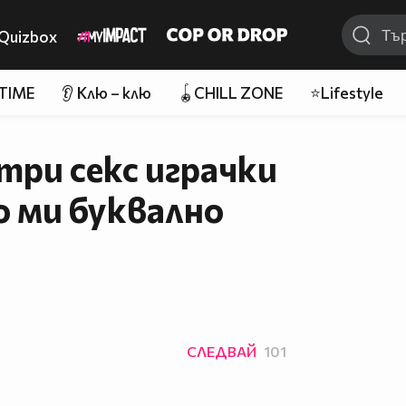
Quizbox
 TIME
👂 Клю – клю
🪀CHILL ZONE
⭐Lifestyle
три секс играчки
о ми буквално
СЛЕДВАЙ
101