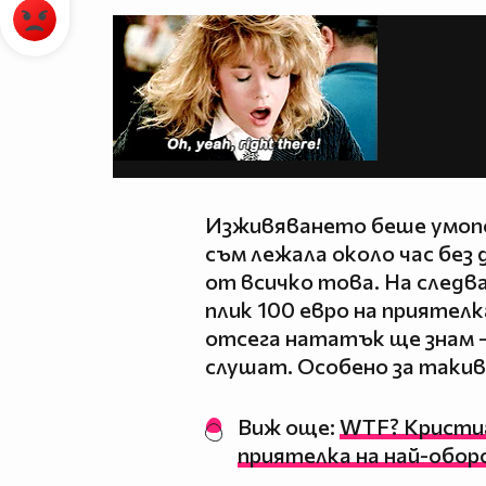
Изживяването беше умопо
съм лежала около час без 
от всичко това. На следв
плик 100 евро на приятелк
отсега нататък ще знам 
слушат. Особено за такив
Виж още:
WTF? Кристиа
приятелка на най-обор