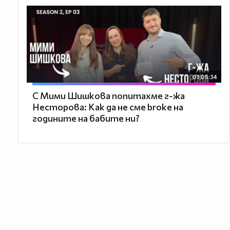
01:05:34
С Мими Шишкова попитахме г-жа
Несторова: Как да не сме broke на
годините на бабите ни?