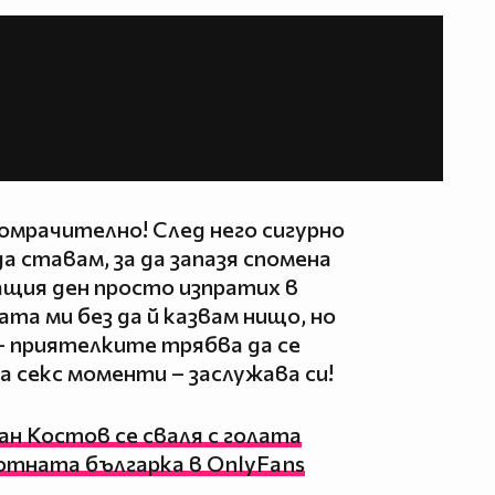
мрачително! След него сигурно
да ставам, за да запазя спомена
ащия ден просто изпратих в
ата ми без да й казвам нищо, но
– приятелките трябва да се
а секс моменти – заслужава си!
н Костов се сваля с голата
отната българка в OnlyFans