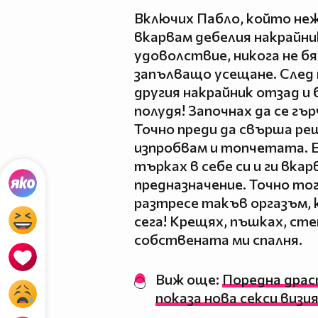
Включих Пабло, който неж
вкарвам дебелия накрайни
удоволствие, никога не б
запълващо усещане. След 
другия накрайник отзад и
полудя! Започнах да се гъ
Точно преди да свърша реш
изпробвам и топчетата. Ед
търках в себе си и ги вка
предназначение. Точно тог
разтресе такъв оргазъм, 
сега! Крещях, пъшках, сте
собствената ми спалня.
Виж още:
Поредна драс
показа нова секси визи