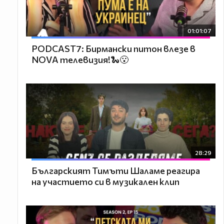
01:01:07
PODCAST7: Бирмански питон влезе в
NOVA телевизия!🐍😮
28:29
Българският Тимъти Шаламе реагира
на участието си в музикален клип