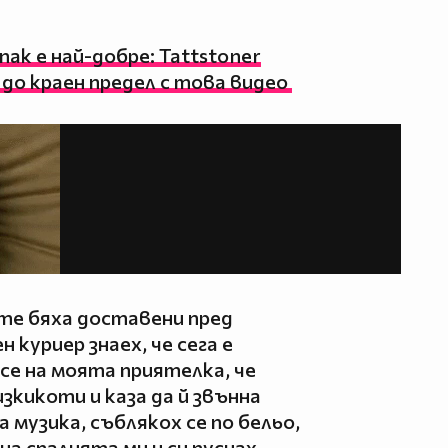
пак е най-добре: Tattstoner
до краен предел с това видео
ите бяха доставени пред
куриер знаех, че сега е
е на моята приятелка, че
изкикоти и каза да й звънна
 музика, съблякох се по бельо,
а спалнята ми и си пуснах