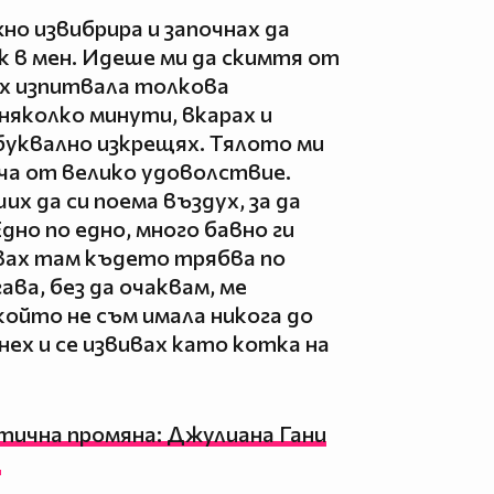
но извибрира и започнах да
к в мен. Идеше ми да скимтя от
ях изпитвала толкова
няколко минути, вкарах и
 буквално изкрещях. Тялото ми
рча от велико удоволствие.
их да си поема въздух, за да
но по едно, много бавно ги
рвах там където трябва по
ава, без да очаквам, ме
който не съм имала никога до
нех и се извивах като котка на
тична промяна: Джулиана Гани
я