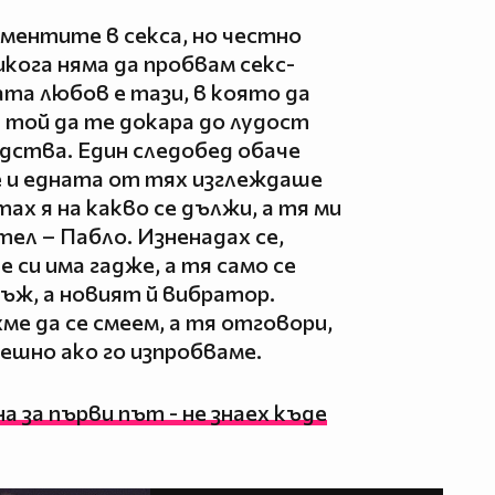
иментите в секса, но честно
никога няма да пробвам секс-
ата любов е тази, в която да
той да те докара до лудост
едства. Един следобед обаче
е и едната от тях изглеждаше
х я на какво се дължи, а тя ми
тел – Пабло. Изненадах се,
 си има гадже, а тя само се
 мъж, а новият й вибратор.
ме да се смеем, а тя отговори,
мешно ако го изпробваме.
а за първи път - не знаех къде