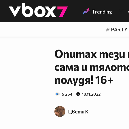
Member of
👾
Trending
🎉 PARTY
Опитах тези 
сама и тялот
полудя! 16+
5 264
18.11.2022
Цвети К