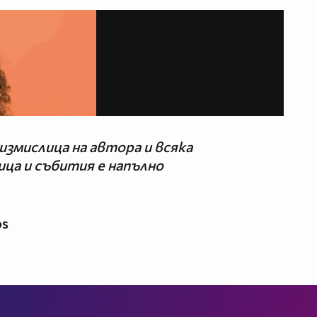
змислица на автора и всяка
ица и събития е напълно
os