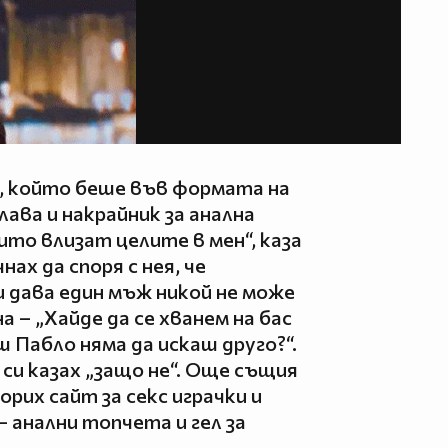
о, който беше във формата на
лава и накрайник за анална
ито влизат целите в мен“, каза
ах да споря с нея, че
 дава един мъж никой не може
а – „Хайде да се хванем на бас
ш Пабло няма да искаш друго?“.
 си казах „защо не“. Още същия
орих сайт за секс играчки и
 анални топчета и гел за