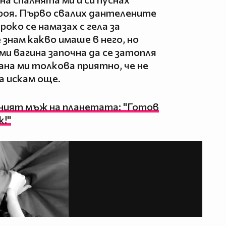
троя. Първо свалих дантелените
роко се намазах с гела за
знам какво имаше в него, но
ми вагина започна да се затопля
ана ми толкова приятно, че не
да искам още.
ният мъж на планетата: "Готов
к!"