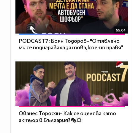
55:04
PODCAST7: ‪Боян Тодоров- "Отявлено
ми се подиграваха за това, което правя"
Ованес Торосян- Как се оцелява като
актьор в България?🎭💥