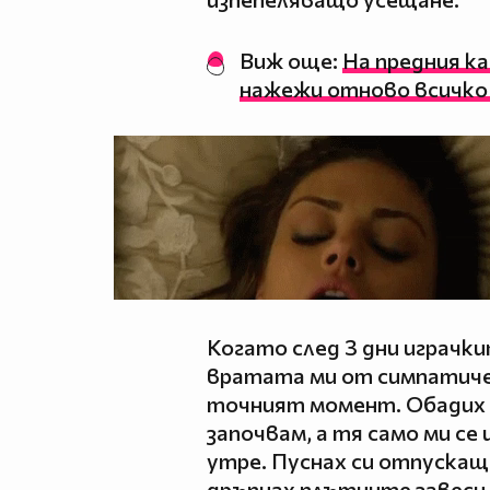
Виж още:
На предния ка
нажежи отново всичко 
Когато след 3 дни играчк
вратата ми от симпатичен 
точният момент. Обадих с
започвам, а тя само ми се 
утре. Пуснах си отпускаща
дръпнах плътните завеси н