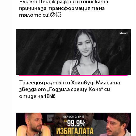
Елиът Пейдж разкри истинската
причина за трансформацията на
тялото си!😯💥
Трагедия разтърси Холивуд: Младата
звезда от „Годзила срещу Конг“ си
отиде на 18🕊️