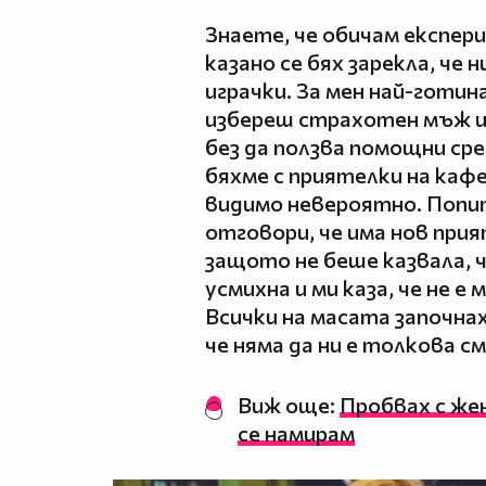
Знаете, че обичам експер
казано се бях зарекла, че 
играчки. За мен най-готин
избереш страхотен мъж и 
без да ползва помощни ср
бяхме с приятелки на каф
видимо невероятно. Попита
отговори, че има нов прия
защото не беше казвала, че
усмихна и ми каза, че не е
Всички на масата започнах
че няма да ни е толкова с
Виж още:
Пробвах с жен
се намирам