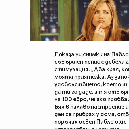
Показа ни снимки на Пабл
съвършен пенис с дебела г
стимулация. „Два края, ко
моята приятелка. Аз започн
удоволствието, което ти
да ти го даде, а тя отвърн
на 100 евро, че ако пробва
Бях в палаво настроение и
ден се прибрах у дома, отв
поръчах освен Пабло още –
изпепеляващо усещане.