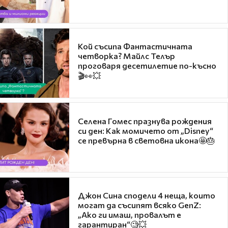
Кой съсипа Фантастичната
четворка? Майлс Телър
проговаря десетилетие по-късно
🎬👀💥
Селена Гомес празнува рождения
си ден: Как момичето от „Disney“
се превърна в световна икона🤩🎂
Джон Сина сподели 4 неща, които
могат да съсипят всяко GenZ:
„Ако ги имаш, провалът е
гарантиран“🧐💥