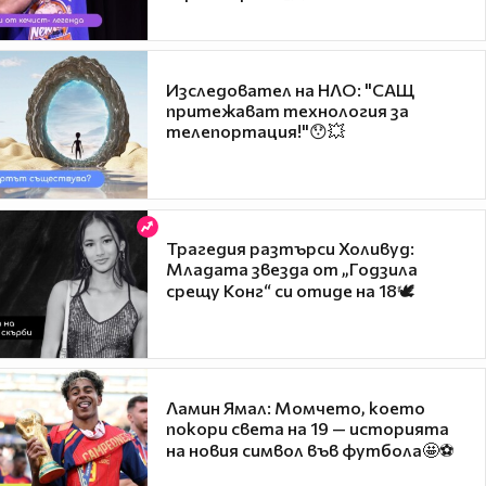
Изследовател на НЛО: "САЩ
притежават технология за
телепортация!"😯💥
Трагедия разтърси Холивуд:
Младата звезда от „Годзила
срещу Конг“ си отиде на 18🕊️
Ламин Ямал: Момчето, което
покори света на 19 — историята
на новия символ във футбола🤩⚽