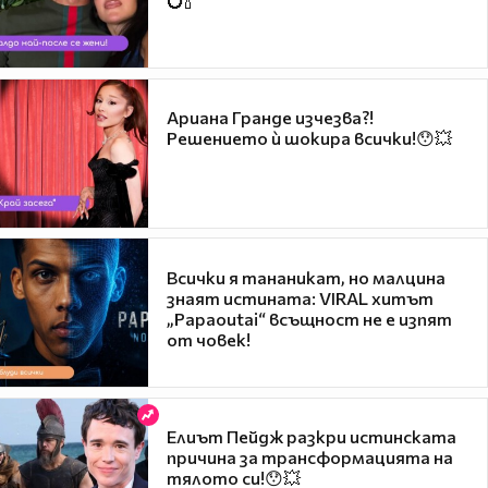
Ариана Гранде изчезва?!
Решението ѝ шокира всички!😯💥
Всички я тананикат, но малцина
знаят истината: VIRAL хитът
„Papaoutai“ всъщност не е изпят
от човек!
Елиът Пейдж разкри истинската
причина за трансформацията на
тялото си!😯💥