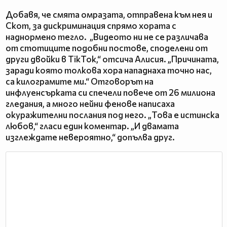
Добавя, че смята омразата, отправена към нея и
Скот, за дискриминация спрямо хората с
наднормено тегло. „Видеото ни не се различава
от стотиците подобни постове, споделени от
други двойки в TikTok,“ отсича Алисия. „Причината,
заради която толкова хора нападнаха точно нас,
са килограмите ми.“ Отговорът на
инфлуенсърката си спечели повече от 26 милиона
гледания, а много нейни фенове написаха
окуражителни послания под него. „Това е истинска
любов,“ гласи един коментар. „И двамата
изглеждате невероятно,“ допълва друг.