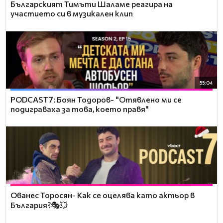
Българският Тимъти Шаламе реагира на
участието си в музикален клип
55:04
PODCAST7: ‪Боян Тодоров- "Отявлено ми се
подиграваха за това, което правя"
Ованес Торосян- Как се оцелява като актьор в
България?🎭💥