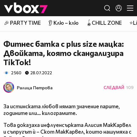
Member of
👾
🎉 PARTY TIME
👂 Клю – клю
🪀CHILL ZONE
⭐Li
Фитнес батка с plus size мацка:
Двойката, която скандализира
TikTok!
2 560
28.07.2022
Ралица Петровa
СЛЕДВАЙ
109
За истинската любов нямат значение парите,
годините или… килограмите.
Това доказаха инфлуенсърката Алисия МакКарвел
и съпругът ѝ – Скот МакКарвел, които нашумяха с