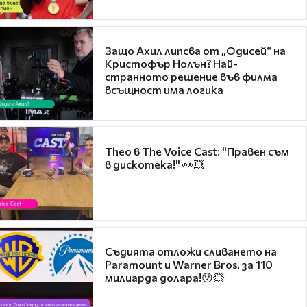
Защо Ахил липсва от „Одисей“ на
Кристофър Нолън? Най-
странното решение във филма
всъщност има логика
Theo в The Voice Cast: "Правен съм
в дискотека!" 👀💥
Съдията отложи сливането на
Paramount и Warner Bros. за 110
милиарда долара!😯💥