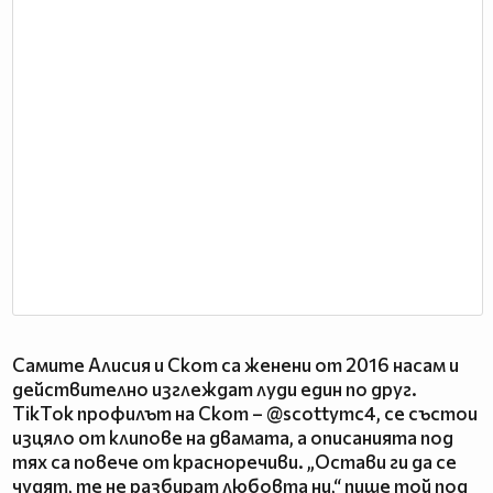
Самите Алисия и Скот са женени от 2016 насам и
действително изглеждат луди един по друг.
TikTok профилът на Скот – @scottymc4, се състои
изцяло от клипове на двамата, а описанията под
тях са повече от красноречиви. „Остави ги да се
чудят, те не разбират любовта ни,“ пише той под