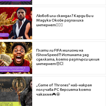
Любов или скандал? Карди Би и
Мадука Окойе разпалиха
интернет❤️‍🔥🔥
Плати ли FIFA милиони на
IShowSpeed?! Истината зад
сделката, която разтърси целия
интернет🤑💥
„Game of Thrones“ най-накрая
получава PC версията която
чакахме🎮🤩