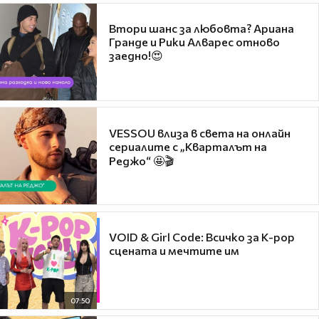
Втори шанс за любовта? Ариана
Гранде и Рики Алварес отново
заедно!😍
VESSOU влиза в света на онлайн
сериалите с „Кварталът на
Реджо“ 🤩🎬
VOID & Girl Code: Всичко за K-pop
сцената и мечтите им
07:50