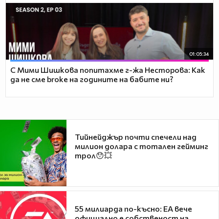
01:05:34
С Мими Шишкова попитахме г-жа Несторова: Как
да не сме broke на годините на бабите ни?
Тийнейджър почти спечели над
милион долара с тотален гейминг
трол😯💥
55 милиарда по-късно: EA вече
официално е собственост на