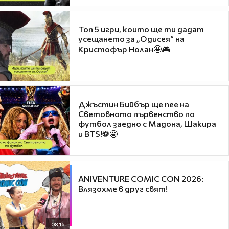
Топ 5 игри, които ще ти дадат
усещането за „Одисея“ на
Кристофър Нолан🤩🎮
Джъстин Бийбър ще пее на
Световното първенство по
футбол заедно с Мадона, Шакира
и BTS!⚽🤩
ANIVENTURE COMIC CON 2026:
Влязохме в друг свят!
08:16