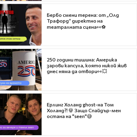
Бербо смени терена: от „Олд
Трафорд“ директно на
театралната сцена👀⚽
250 години тишина: Америка
зарови капсула, която никой жив
днес няма да отвори👀💥
Ерлинг Холанд ghost-на Том
Холанд?! 💀 Защо Спайдър-мен
остана на "seen"😅