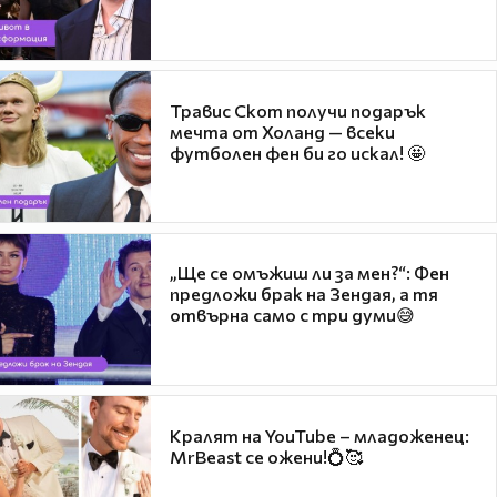
Травис Скот получи подарък
мечта от Холанд — всеки
футболен фен би го искал! 🤩
„Ще се омъжиш ли за мен?“: Фен
предложи брак на Зендая, а тя
отвърна само с три думи😅
Кралят на YouTube – младоженец:
MrBeast се ожени!💍🥰