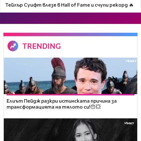
Тейлър Суифт влезе в Hall of Fame и счупи рекорд 🔥
TRENDING
Елиът Пейдж разкри истинската причина за
трансформацията на тялото си!😯💥