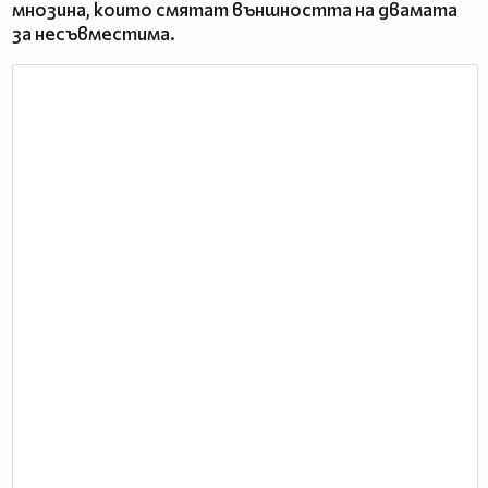
мнозина, които смятат външността на двамата
за несъвместима.