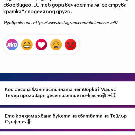
свое видео. „С теб дори вечността ми се струва
кратка,“ споделя под друго.
Изображение: https://www.instagram.com/aliciamccarvell/
Кой съсипа Фантастичната четворка? Майлс
Телър проговаря десетилетие по-късно🎬👀💥
Ето коя дама хвана букета на сватбата на Тейлър
Суифт👀🤩