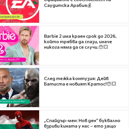
Саудитска Арабия💰
Barbie 2 има краен срок до 2026,
който трябва да спази, иначе
никога няма да се случи.😯💥
След тежка контузия: Дейв
Батиста е новият Кратос!😯💥
„Спайдър-мен: Нов ден“ буквално
взриви кината у нас – ето защо