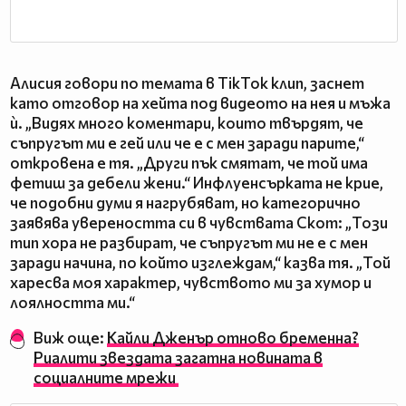
Алисия говори по темата в TikTok клип, заснет
като отговор на хейта под видеото на нея и мъжа
ѝ. „Видях много коментари, които твърдят, че
съпругът ми е гей или че е с мен заради парите,“
откровена е тя. „Други пък смятат, че той има
фетиш за дебели жени.“ Инфлуенсърката не крие,
че подобни думи я нагрубяват, но категорично
заявява увереността си в чувствата Скот: „Този
тип хора не разбират, че съпругът ми не е с мен
заради начина, по който изглеждам,“ казва тя. „Той
харесва моя характер, чувството ми за хумор и
лоялността ми.“
Виж още:
Кайли Дженър отново бременна?
Риалити звездата загатна новината в
социалните мрежи