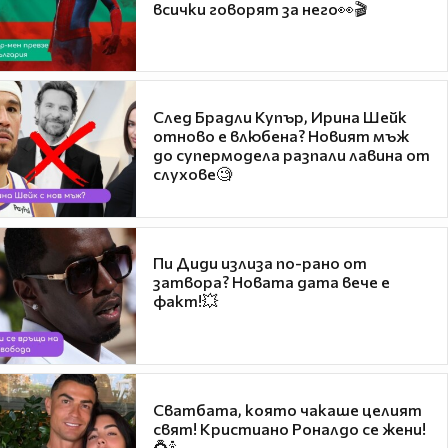
всички говорят за него👀🎬
След Брадли Купър, Ирина Шейк
отново е влюбена? Новият мъж
до супермодела разпали лавина от
слухове🧐
Пи Диди излиза по-рано от
затвора? Новата дата вече е
факт!💥
Сватбата, която чакаше целият
свят! Кристиано Роналдо се жени!
💍🍾