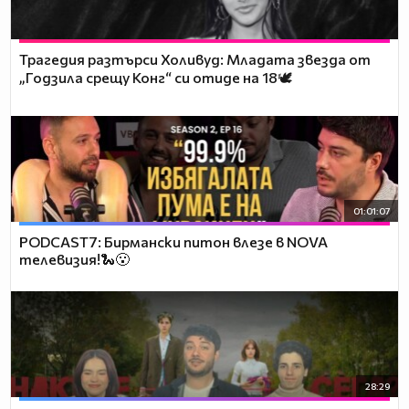
Трагедия разтърси Холивуд: Младата звезда от
„Годзила срещу Конг“ си отиде на 18🕊️
01:01:07
PODCAST7: Бирмански питон влезе в NOVA
телевизия!🐍😮
28:29