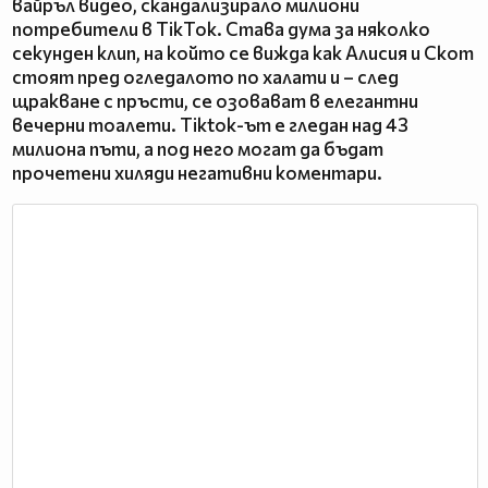
вайръл видео, скандализирало милиони
потребители в TikTok. Става дума за няколко
секунден клип, на който се вижда как Алисия и Скот
стоят пред огледалото по халати и – след
щракване с пръсти, се озовават в елегантни
вечерни тоалети. Tiktok-ът е гледан над 43
милиона пъти, а под него могат да бъдат
прочетени хиляди негативни коментари.