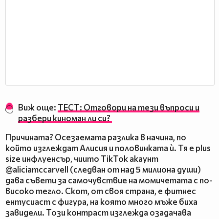
Виж още:
ТЕСТ: Отговори на тези въпроси и
разбери киноман ли си?
Причината? Осезаемата разлика в начина, по
който изглеждат Алисия и половинката ѝ. Тя е plus
size инфлуенсър, чиито TikTok акаунт
@aliciamccarvell (следван от над 5 милиона души)
дава съвети за самочувствие на момичетата с по-
високо тегло. Скот, от своя страна, е фитнес
ентусиаст с фигура, на която много мъже биха
завидели. Този контраст изглежда озадачава