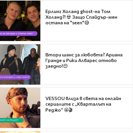
Ерлинг Холанд ghost-на Том
Холанд?! 💀 Защо Спайдър-мен
остана на "seen"😅
Втори шанс за любовта? Ариана
Гранде и Рики Алварес отново
заедно!😍
VESSOU влиза в света на онлайн
сериалите с „Кварталът на
Реджо“ 🤩🎬