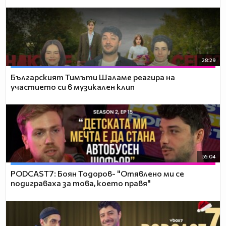
28:29
Българският Тимъти Шаламе реагира на
участието си в музикален клип
55:04
PODCAST7: ‪Боян Тодоров- "Отявлено ми се
подиграваха за това, което правя"