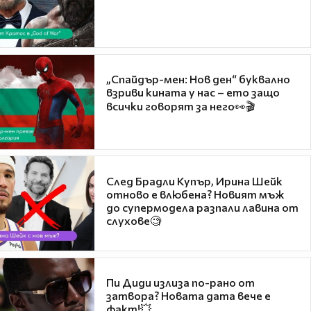
„Спайдър-мен: Нов ден“ буквално
взриви кината у нас – ето защо
всички говорят за него👀🎬
След Брадли Купър, Ирина Шейк
отново е влюбена? Новият мъж
до супермодела разпали лавина от
слухове🧐
Пи Диди излиза по-рано от
затвора? Новата дата вече е
факт!💥