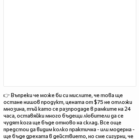
👉 Въпреки че може би си мислите, че това ще
остане нишов продукт, цената от $75 не отложи
мнозина, тъй като се разпродаде в рамките на 24
часа, оставяйки много бъдещи любители да се
чудят кога ще бъде отново на склад. Все още
предстои да видим колко практична - или модерна -
ще бъде дрехата в действието, но сме сигурни, че