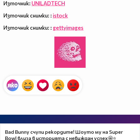
Източник:
UNILADTECH
Източник снимки: :
istock
Източник снимки: :
gettyimages
Bad Bunny счупи рекордите! Шоуто му на Super
Bowl влиза в историята с невиждан успех🤩⭐