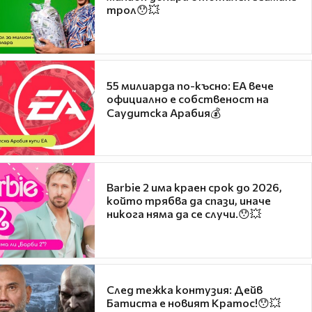
трол😯💥
55 милиарда по-късно: EA вече
официално е собственост на
Саудитска Арабия💰
Barbie 2 има краен срок до 2026,
който трябва да спази, иначе
никога няма да се случи.😯💥
След тежка контузия: Дейв
Батиста е новият Кратос!😯💥