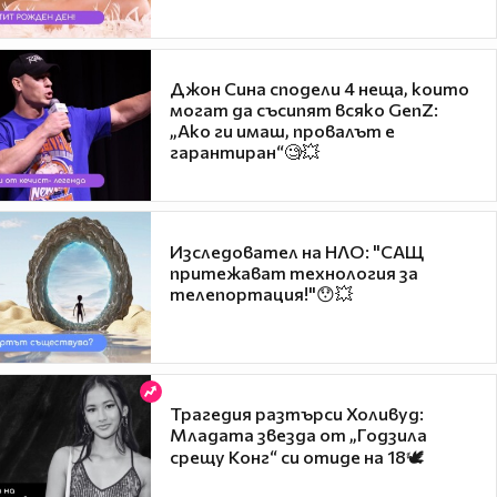
Джон Сина сподели 4 неща, които
могат да съсипят всяко GenZ:
„Ако ги имаш, провалът е
гарантиран“🧐💥
Изследовател на НЛО: "САЩ
притежават технология за
телепортация!"😯💥
Трагедия разтърси Холивуд:
Младата звезда от „Годзила
срещу Конг“ си отиде на 18🕊️