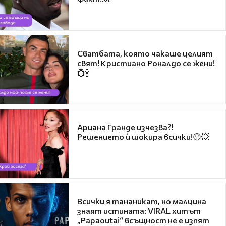
Сватбата, която чакаше целият
свят! Кристиано Роналдо се жени!
💍🍾
Ариана Гранде изчезва?!
Решението ѝ шокира всички!😯💥
Всички я тананикат, но малцина
знаят истината: VIRAL хитът
„Papaoutai“ всъщност не е изпят