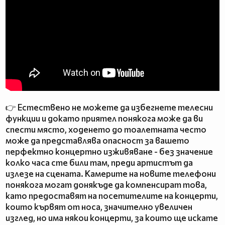
👉 Естествено не можете да избегнете телесни
функции и докато приятел понякога може да ви
спести място, ходенето до тоалетната често
може да представлява опасност за вашето
перфектно концертно изживяване - без значение
колко часа сте били там, преди артистът да
излезе на сцената. Камерите на новите телефони
понякога могат донякъде да компенсират това,
като предоставят на посетителите на концерти,
които кървят от носа, значително увеличен
изглед, но има някои концерти, за които ще искате