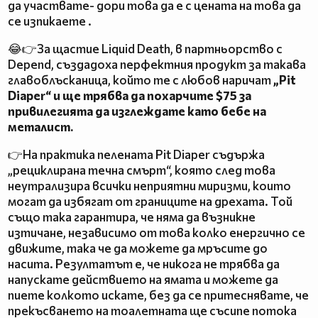
да участвате- дори това да е с цената на това да
се изпикаете .
😂👉За щастие Liquid Death, в партньорство с
Depend, създадоха перфектния продукт за такава
главоблъсканица, който те с любов наричат ​​
„Pit
Diaper“ и ще трябва да похарчите $75 за
привилегията да изглеждате като бебе на
металист.
👉На практика пелената Pit Diaper съдържа
„рециклирана течна смърт“, която след това
неутрализира всички неприятни миризми, които
могат да избягат от границите на дрехата. Той
също така гарантира, че няма да възникне
изтичане, независимо от това колко енергично се
движите, така че да можете да мръсите до
насита. Резултатът е, че никога не трябва да
напускате действието на ямата и можете да
пиете колкото искате, без да се притеснявате, че
прекъсването на тоалетната ще съсипе потока