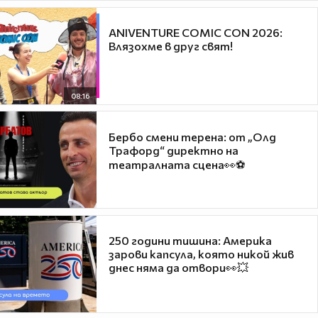
ANIVENTURE COMIC CON 2026:
Влязохме в друг свят!
08:16
Бербо смени терена: от „Олд
Трафорд“ директно на
театралната сцена👀⚽
250 години тишина: Америка
зарови капсула, която никой жив
днес няма да отвори👀💥