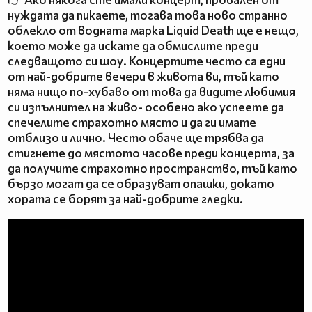
нуждата да пикаете, тогава това ново странно
облекло от водната марка Liquid Death ще е нещо,
което може да искате да обмислите преди
следващото си шоу. Концертите често са едни
от най-добрите вечери в живота ви, тъй като
няма нищо по-хубаво от това да видите любимия
си изпълнител на живо- особено ако успеете да
спечелите страхотно място и да ги имате
отблизо и лично. Често обаче ще трябва да
стигнете до мястото часове преди концерта, за
да получите страхотно пространство, тъй като
бързо могат да се образуват опашки, докато
хората се борят за най-добрите гледки.