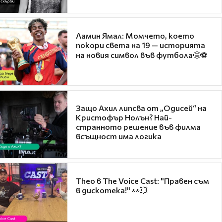
Ламин Ямал: Момчето, което
покори света на 19 — историята
на новия символ във футбола🤩⚽
Защо Ахил липсва от „Одисей“ на
Кристофър Нолън? Най-
странното решение във филма
всъщност има логика
Theo в The Voice Cast: "Правен съм
в дискотека!" 👀💥