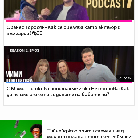
Ованес Торосян- Как се оцелява като актьор в
България?🎭💥
01:05:34
С Мими Шишкова попитахме г-жа Несторова: Как
да не сме broke на годините на бабите ни?
Тийнейджър почти спечели над
милион долара с тотален гейминг