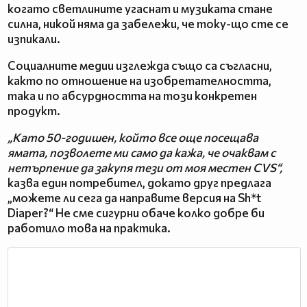
когато светлините угаснат и музиката стане
силна, никой няма да забележи, че току-що сте се
изпикали.
Социалните медии изглежда също са съгласни,
както по отношение на изобретателността,
така и по абсурдността на този конкретен
продукт.
„Като 50-годишен, който все още посещава
ямата, позволете ми само да кажа, че очаквам с
нетърпение да закупя тези от моя местен CVS“,
казва един потребител, докато друг предлага
„можете ли сега да направите версия на Sh*t
Diaper?“ Не сме сигурни обаче колко добре би
работило това на практика.