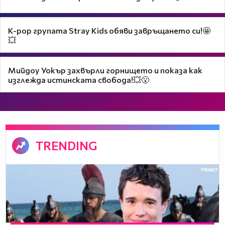
K-pop групата Stray Kids обяви завръщането си!🤩
💥
Мийдоу Уокър захвърли горнището и показа как
изглежда истинската свобода!💥😮
TRENDING