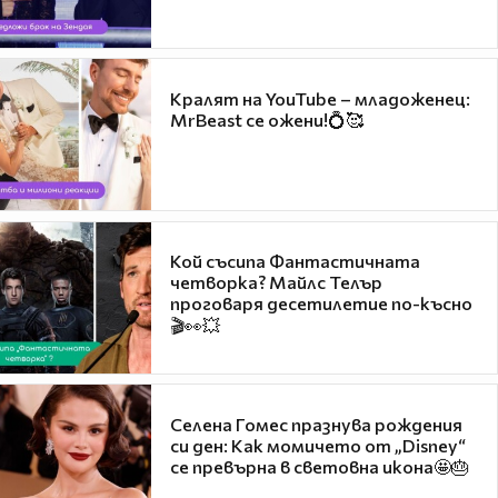
Кралят на YouTube – младоженец:
MrBeast се ожени!💍🥰
Кой съсипа Фантастичната
четворка? Майлс Телър
проговаря десетилетие по-късно
🎬👀💥
Селена Гомес празнува рождения
си ден: Как момичето от „Disney“
се превърна в световна икона🤩🎂