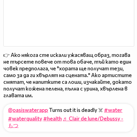
👉 Ако някога сте искали ужасяващ образ, тогава
не търсете повече от това обаче, тъй като един
човек предполага, че "хората ще получат тези,
само за да ги хвърлят на сцената." Ако артистите
смятат, че напитките са лоши, изчакайте, докато
получат кожена пелена, пълна с урина, хвърлена в
главата им.
@oasiswaterapp
Turns out it is deadly ☠️
#water
#waterquality
#health
♬ Clair de lune/Debussy -
もつ