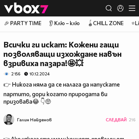
Member of
👾
🎉 PARTY TIME
👂 Клю – клю
🪀CHILL ZONE
⭐Li
Всички ги искат: Кожени гащи
позволяващи изхождане навън
взривиха пазара!🤩💥
2 156
10.12.2024
👉 Никога няма да се налага да напускате
партито, дори когато природата ви
призовава😂 👇🤑
Галин Найденов
СЛЕДВАЙ
216
👉 Ако някога сте имали концерт, провален от