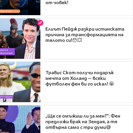
от човек!
Елиът Пейдж разкри истинската
причина за трансформацията на
тялото си!😯💥
Травис Скот получи подарък
мечта от Холанд — всеки
футболен фен би го искал! 🤩
„Ще се омъжиш ли за мен?“: Фен
предложи брак на Зендая, а тя
отвърна само с три думи😅