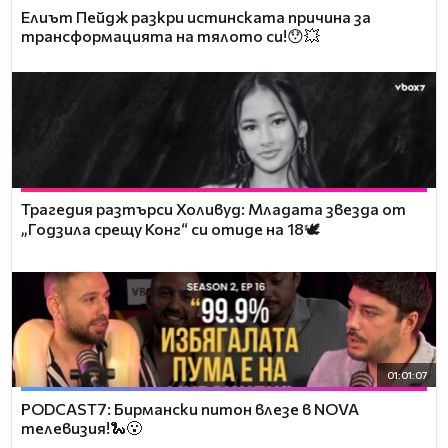
Елиът Пейдж разкри истинската причина за
трансформацията на тялото си!😯💥
Трагедия разтърси Холивуд: Младата звезда от
„Годзила срещу Конг“ си отиде на 18🕊️
01:01:07
PODCAST7: Бирмански питон влезе в NOVA
телевизия!🐍😮