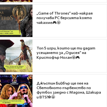
„Game of Thrones“ най-накрая
получава PC версията която
чакахме🎮🤩
Топ 5 игри, които ще ти дадат
усещането за „Одисея“ на
Кристофър Нолан🤩🎮
Джъстин Бийбър ще пее на
Световното първенство по
футбол заедно с Мадона, Шакира
и BTS!⚽🤩