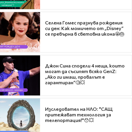
Селена Гомес празнува рождения
си ден: Как момичето от „Disney“
се превърна в световна икона🤩🎂
Джон Сина сподели 4 неща, които
могат да съсипят всяко GenZ:
„Ако ги имаш, провалът е
гарантиран“🧐💥
Изследовател на НЛО: "САЩ
притежават технология за
телепортация!"😯💥