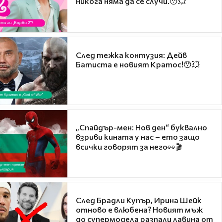
никога няма да се случи.😯💥
След тежка контузия: Дейв
Батиста е новият Кратос!😯💥
„Спайдър-мен: Нов ден“ буквално
взриви кината у нас – ето защо
всички говорят за него👀🎬
След Брадли Купър, Ирина Шейк
отново е влюбена? Новият мъж
до супермодела разпали лавина от