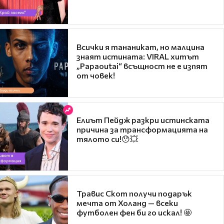
Всички я тананикат, но малцина
знаят истината: VIRAL хитът
„Papaoutai“ всъщност не е изпят
от човек!
Елиът Пейдж разкри истинската
причина за трансформацията на
тялото си!😯💥
Травис Скот получи подарък
мечта от Холанд — всеки
футболен фен би го искал! 🤩