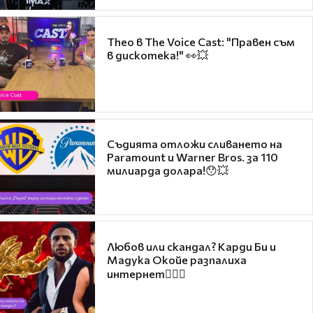
Theo в The Voice Cast: "Правен съм
в дискотека!" 👀💥
Съдията отложи сливането на
Paramount и Warner Bros. за 110
милиарда долара!😯💥
Любов или скандал? Карди Би и
Мадука Окойе разпалиха
интернет❤️‍🔥🔥