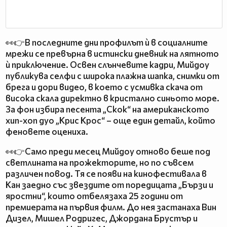
👀👉В последните дни профилът ѝ в социалните
мрежи се превърна в истински дневник на лятното
ѝ приключение. Освен слънчевите кадри, Мийдоу
публикува селфи с широка плажна шапка, снимки от
брега и дори видео, в което с усмивка скача от
висока скала директно в кристално синьото море.
За фон избира песента „Скок“ на американското
хип-хоп дуо „Крис Крос“ – още един детайл, който
феновете оцениха.
👀👉Само преди месец Мийдоу отново беше под
светлината на прожекторите, но по съвсем
различен повод. Тя се появи на кинофестивала в
Кан заедно със звездите от поредицата „Бързи и
яростни“, които отбелязаха 25 години от
премиерата на първия филм. До нея застанаха Вин
Дизел, Мишел Родригес, Джордана Брустър и