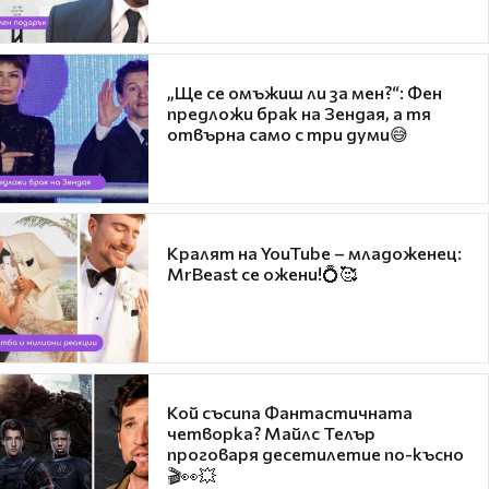
„Ще се омъжиш ли за мен?“: Фен
предложи брак на Зендая, а тя
отвърна само с три думи😅
Кралят на YouTube – младоженец:
MrBeast се ожени!💍🥰
Кой съсипа Фантастичната
четворка? Майлс Телър
проговаря десетилетие по-късно
🎬👀💥