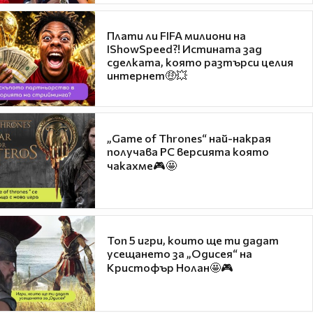
Плати ли FIFA милиони на
IShowSpeed?! Истината зад
сделката, която разтърси целия
интернет🤑💥
„Game of Thrones“ най-накрая
получава PC версията която
чакахме🎮🤩
Топ 5 игри, които ще ти дадат
усещането за „Одисея“ на
Кристофър Нолан🤩🎮