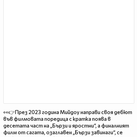
👀👉През 2023 година Мийдоу направи своя дебют
във филмовата поредица с кратка поява в
десетата част на „Бързи и яростни“, а финалният
филм от сагата, озаглавен „Бързи завинаги“, се