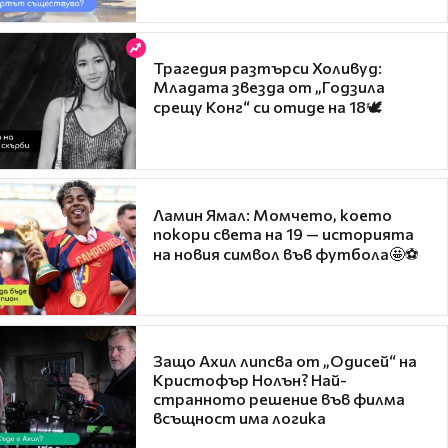
Трагедия разтърси Холивуд:
Младата звезда от „Годзила
срещу Конг“ си отиде на 18🕊️
Ламин Ямал: Момчето, което
покори света на 19 — историята
на новия символ във футбола🤩⚽
Защо Ахил липсва от „Одисей“ на
Кристофър Нолън? Най-
странното решение във филма
всъщност има логика