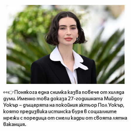
👀👉Понякога една снимка казва повече от хиляда
думи. Именно това доказа 27-годишната Мийдоу
Уокър – дъщерята на покойния актьор Пол Уокър,
която предизвика истинска буря в социалните
мрежи с поредица от смели кадри от своята лятна
ваканция.