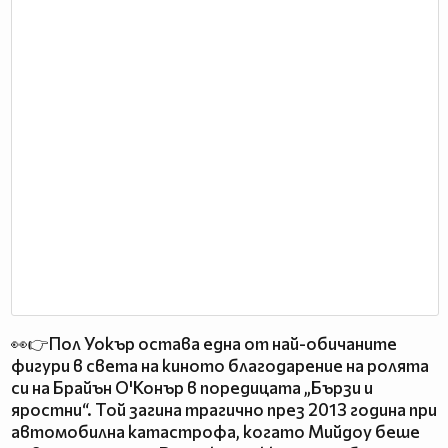
👀👉Пол Уокър остава една от най-обичаните
фигури в света на киното благодарение на ролята
си на Брайън О'Конър в поредицата „Бързи и
яростни“. Той загина трагично през 2013 година при
автомобилна катастрофа, когато Мийдоу беше