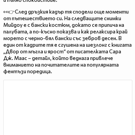
👀👉След дръзкия кадър тя сподели още моменти
от пътешествието си. На следващите снимки
Мийдоу е с бански костюм, докато се припича на
палубата, а по-късно показва и как релаксира край
морето с черно-бял бански със зебров десен. В
един от кадрите тя е сгушена на шезлонг с книгата
„Двор от мъгла и ярост“ от писателката Сара
Дж. Маас – детайл, който веднага привлече
вниманието на почитателите на популярната
фентъзи поредица.