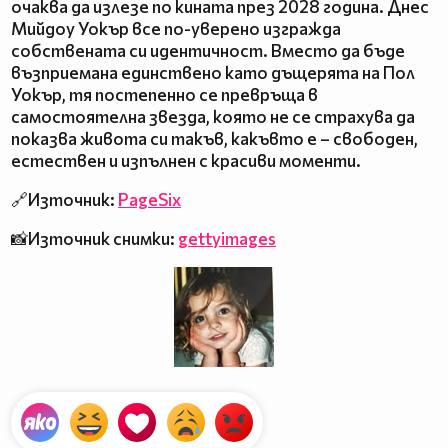
очаква да излезе по кината през 2028 година. Днес
Мийдоу Уокър все по-уверено изгражда
собствената си идентичност. Вместо да бъде
възприемана единствено като дъщерята на Пол
Уокър, тя постепенно се превръща в
самостоятелна звезда, която не се страхува да
показва живота си такъв, какъвто е – свободен,
естествен и изпълнен с красиви моменти.
🔗Източник:
PageSix
📸Източник снимки:
gettyimages