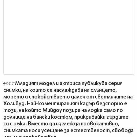
👀👉Младият модел и актриса публикува серия
снимки, на които се наслаждава на слънцето,
морето и спокойствието далеч от светлините на
Холивуд. Най-коментираният кадър безспорно е
този, на който Мийдоу позира на лодка само по
долнище на бански костюм, прикривайки гърдите
си с ръка. Вместо да изглежда провокативно,
снимката носи усещане за естественост, свобода
и пълно спокойствие.