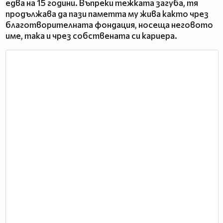
едва на 15 години. Въпреки тежката загуба, тя
продължава да пази паметта му жива както чрез
благотворителната фондация, носеща неговото
име, така и чрез собствената си кариера.