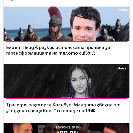
Елиът Пейдж разкри истинската причина за
трансформацията на тялото си!😯💥
Трагедия разтърси Холивуд: Младата звезда от
„Годзила срещу Конг“ си отиде на 18🕊️