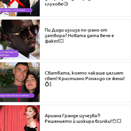
слухове🧐
Пи Диди излиза по-рано от
затвора? Новата дата вече е
факт!💥
Сватбата, която чакаше целият
свят! Кристиано Роналдо се жени!
💍🍾
Ариана Гранде изчезва?!
Решението ѝ шокира всички!😯💥