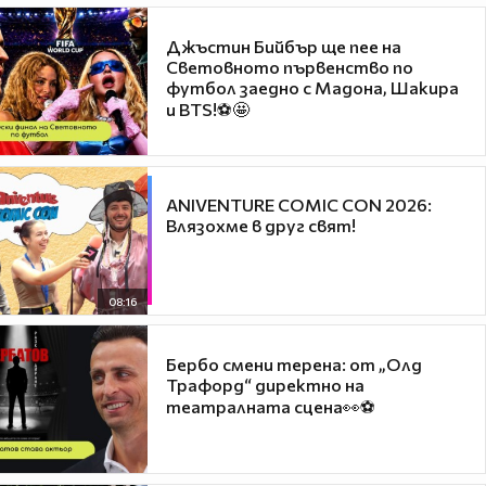
Джъстин Бийбър ще пее на
Световното първенство по
футбол заедно с Мадона, Шакира
и BTS!⚽🤩
ANIVENTURE COMIC CON 2026:
Влязохме в друг свят!
08:16
Бербо смени терена: от „Олд
Трафорд“ директно на
театралната сцена👀⚽