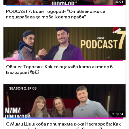
55:04
PODCAST7: ‪Боян Тодоров- "Отявлено ми се
подиграваха за това, което правя"
Ованес Торосян- Как се оцелява като актьор в
България?🎭💥
01:05:34
С Мими Шишкова попитахме г-жа Несторова: Как