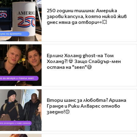
250 години тишина: Америка
зарови капсула, която никой жив
днес няма да отвори👀💥
Ерлинг Холанд ghost-на Том
Холанд?! 💀 Защо Спайдър-мен
остана на "seen"😅
Втори шанс за любовта? Ариана
Гранде и Рики Алварес отново
заедно!😍