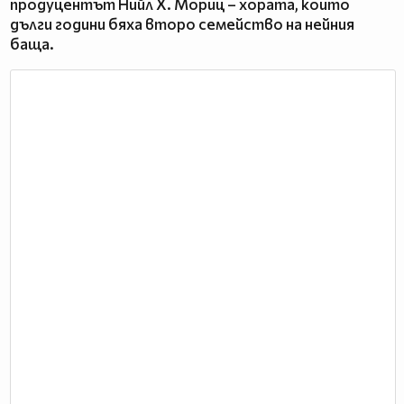
продуцентът Нийл Х. Мориц – хората, които
дълги години бяха второ семейство на нейния
баща.