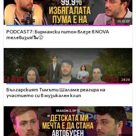
01:01:07
PODCAST7: Бирмански питон влезе в NOVA
телевизия!🐍😮
28:29
Българският Тимъти Шаламе реагира на
участието си в музикален клип