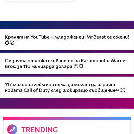
Кралят на YouTube – младоженец: MrBeast се ожени!
💍🥰
Съдията отложи сливането на Paramount и Warner
Bros. за 110 милиарда долара!😯💥
117 милиона геймъри няма да могат да играят
новата Call of Duty след шокиращо съобщение👀💥
TRENDING