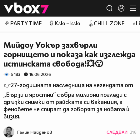
Member of
👾
🎉 PARTY TIME
👂 Клю – клю
🪀CHILL ZONE
⭐Li
Мийдоу Уокър захвърли
горнището и показа как изглежда
истинската свобода!💥😮
5 183
16.06.2026
👉27-годишната наследница на легендата от
„Бързи и яростни“ събра милиони погледи с
дръзки снимки от райската си ваканция, а
феновете не спират да говорят за новата ѝ
визия.
Галин Найденов
СЛЕДВАЙ
216