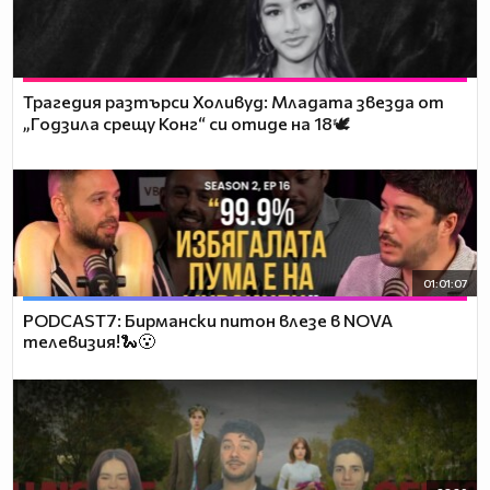
Трагедия разтърси Холивуд: Младата звезда от
„Годзила срещу Конг“ си отиде на 18🕊️
01:01:07
PODCAST7: Бирмански питон влезе в NOVA
телевизия!🐍😮