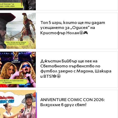
Топ 5 игри, които ще ти дадат
усещането за „Одисея“ на
Кристофър Нолан🤩🎮
Джъстин Бийбър ще пее на
Световното първенство по
футбол заедно с Мадона, Шакира
и BTS!⚽🤩
ANIVENTURE COMIC CON 2026:
Влязохме в друг свят!