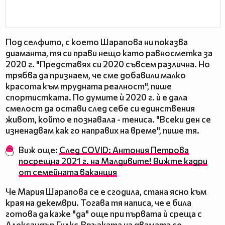
Под селфито, с което Шарапова ни показва
диаманта, тя си прави нещо като равносметка за
2020 г. "Представях си 2020 съвсем различна. Но
трябва да признаем, че сме добавили малко
красота към трудната реалност", пише
спортистката. По думите ѝ 2020 г. ѝ е дала
смелост да остави след себе си единствения
живот, който е познавала - тениса. "Всеки ден се
изненадвам как го направих на време", пише тя.
Виж още:
След COVID: Антония Петрова
посрещна 2021 г. на Малдивите! Вижте кадри
от семейната ваканция
Че Мария Шарапова се е сгодила, стана ясно към
края на декември. Тогава тя написа, че е била
готова да каже "да" още при първата ѝ среща с
Александър Гилкс.Връзката на двамата се