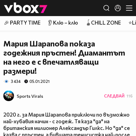
Member of
👾
🎉 PARTY TIME
👂 Клю – клю
🪀CHILL ZONE
⭐Li
Мария Шарапова показа
годежния пръстен! Диамантът
на него е с впечатляващи
размери!
3 434
05.01.2021
Sports Virals
СЛЕДВАЙ
116
2020 г. за Мария Шарапова приключи по възможно
най-хубавия начин - с годеж. Тя каза "да" на
британския милионер Александър Гилкс. Но "да" се
казва с пръстен, а бившата тенисистка най-после