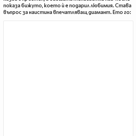
показа бижуто, което ѝ е подарил любимия. Става
въпрос за наистина впечатляващ диамант. Ето го: