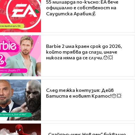
55 милиарда по-късно: EA вече
официално е собственост на
Саудитска Арабия💰
Barbie 2 има краен срок до 2026,
който трябва да спази, иначе
никога няма да се случи.😯💥
След тежка контузия: Дейв
Батиста е новият Кратос!😯💥
„Спайдър-мен: Нов ден“ буквално