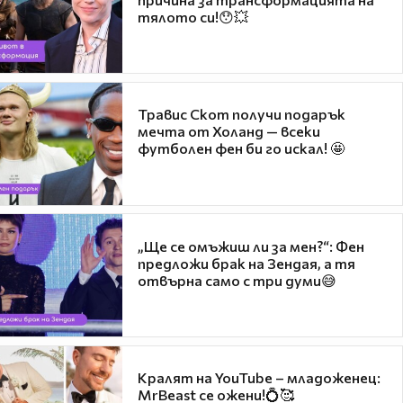
тялото си!😯💥
Травис Скот получи подарък
мечта от Холанд — всеки
футболен фен би го искал! 🤩
„Ще се омъжиш ли за мен?“: Фен
предложи брак на Зендая, а тя
отвърна само с три думи😅
Кралят на YouTube – младоженец:
MrBeast се ожени!💍🥰