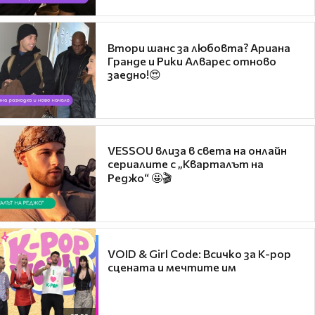
Втори шанс за любовта? Ариана
Гранде и Рики Алварес отново
заедно!😍
VESSOU влиза в света на онлайн
сериалите с „Кварталът на
Реджо“ 🤩🎬
VOID & Girl Code: Всичко за K-pop
сцената и мечтите им