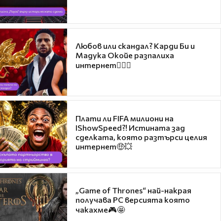
Любов или скандал? Карди Би и
Мадука Окойе разпалиха
интернет❤️‍🔥🔥
Плати ли FIFA милиони на
IShowSpeed?! Истината зад
сделката, която разтърси целия
интернет🤑💥
„Game of Thrones“ най-накрая
получава PC версията която
чакахме🎮🤩