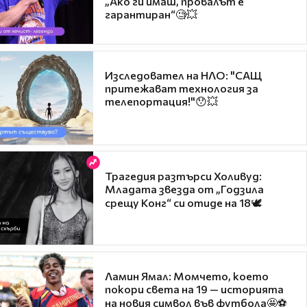
„Ако ги имаш, провалът е
гарантиран“🧐💥
Изследовател на НЛО: "САЩ
притежават технология за
телепортация!"😯💥
Трагедия разтърси Холивуд:
Младата звезда от „Годзила
срещу Конг“ си отиде на 18🕊️
Ламин Ямал: Момчето, което
покори света на 19 — историята
на новия символ във футбола🤩⚽