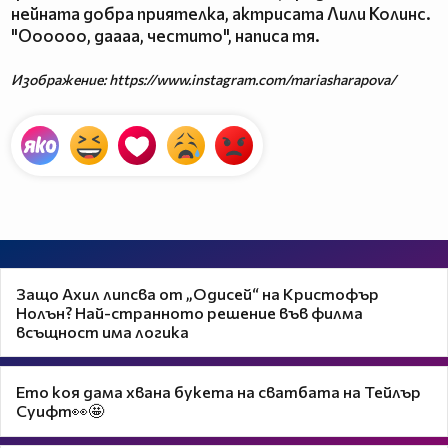
нейната добра приятелка, актрисата Лили Колинс.
"Оооооо, даааа, честито", написа тя.
Изображение: https://www.instagram.com/mariasharapova/
Защо Ахил липсва от „Одисей“ на Кристофър
Нолън? Най-странното решение във филма
всъщност има логика
Ето коя дама хвана букета на сватбата на Тейлър
Суифт👀🤩