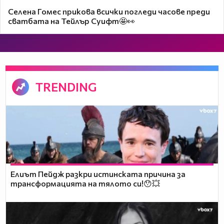
Селена Гомес прикова всички погледи часове преди
сватбата на Тейлър Суифт🤩👀
TRENDING
Елиът Пейдж разкри истинската причина за
трансформацията на тялото си!😯💥