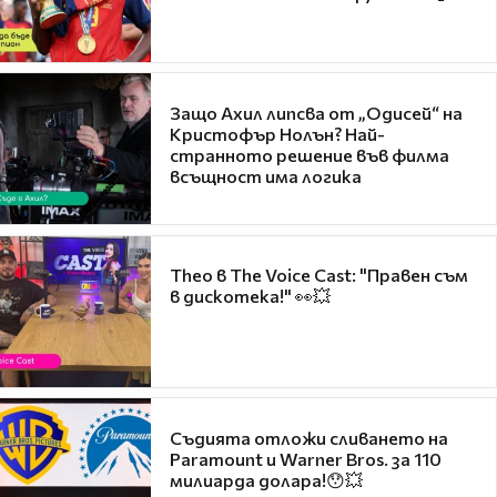
Защо Ахил липсва от „Одисей“ на
Кристофър Нолън? Най-
странното решение във филма
всъщност има логика
Theo в The Voice Cast: "Правен съм
в дискотека!" 👀💥
Съдията отложи сливането на
Paramount и Warner Bros. за 110
милиарда долара!😯💥