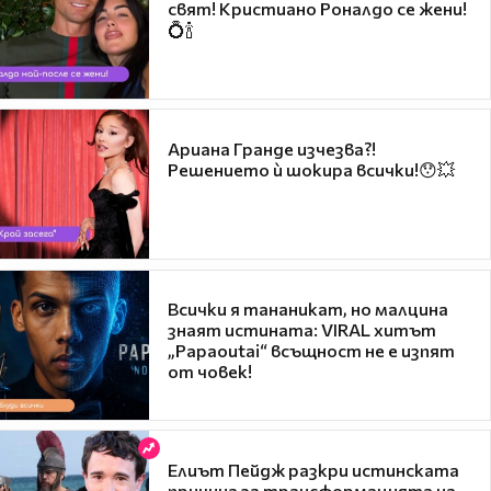
свят! Кристиано Роналдо се жени!
💍🍾
Ариана Гранде изчезва?!
Решението ѝ шокира всички!😯💥
Всички я тананикат, но малцина
знаят истината: VIRAL хитът
„Papaoutai“ всъщност не е изпят
от човек!
Елиът Пейдж разкри истинската
причина за трансформацията на