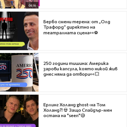
08:16
Бербо смени терена: от „Олд
Трафорд“ директно на
театралната сцена👀⚽
250 години тишина: Америка
зарови капсула, която никой жив
днес няма да отвори👀💥
Ерлинг Холанд ghost-на Том
Холанд?! 💀 Защо Спайдър-мен
остана на "seen"😅