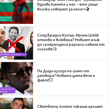
взриви кината у нас – ето защо
всички говорят за него👀🎬
След Брадли Купър, Ирина Шейк
отново е влюбена? Новият мъж
до супермодела разпали лавина от
слухове🧐
Пи Диди излиза по-рано от
затвора? Новата дата вече е
факт!💥
Сватбата, която чакаше целият