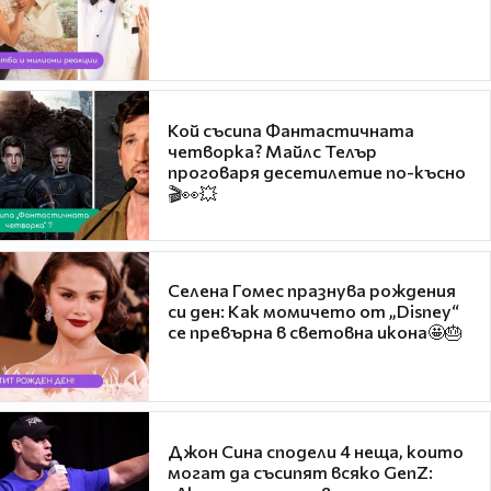
Кой съсипа Фантастичната
четворка? Майлс Телър
проговаря десетилетие по-късно
🎬👀💥
Селена Гомес празнува рождения
си ден: Как момичето от „Disney“
се превърна в световна икона🤩🎂
Джон Сина сподели 4 неща, които
могат да съсипят всяко GenZ: