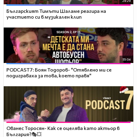
28:29
Българският Тимъти Шаламе реагира на
участието си в музикален клип
55:04
PODCAST7: ‪Боян Тодоров- "Отявлено ми се
подиграваха за това, което правя"
Ованес Торосян- Как се оцелява като актьор в
България?🎭💥