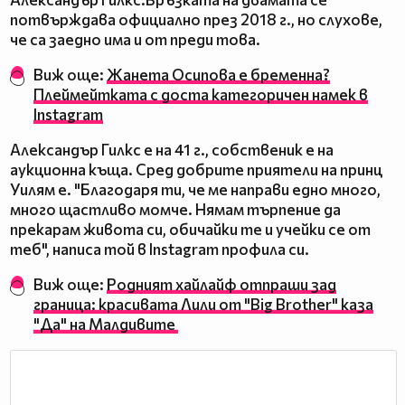
потвърждава официално през 2018 г., но слухове,
че са заедно има и от преди това.
Виж още:
Жанета Осипова е бременна?
Плеймейтката с доста категоричен намек в
Instagram
Александър Гилкс е на 41 г., собственик е на
аукционна къща. Сред добрите приятели на принц
Уилям е. "Благодаря ти, че ме направи едно много,
много щастливо момче. Нямам търпение да
прекарам живота си, обичайки те и учейки се от
теб", написа той в Instagram профила си.
Виж още:
Родният хайлайф отпраши зад
граница: красивата Лили от "Big Brother" каза
"Да" на Малдивите