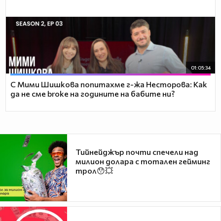
01:05:34
С Мими Шишкова попитахме г-жа Несторова: Как
да не сме broke на годините на бабите ни?
Тийнейджър почти спечели над
милион долара с тотален гейминг
трол😯💥