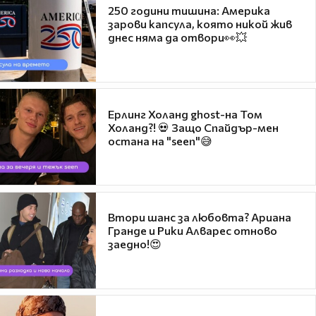
250 години тишина: Америка
зарови капсула, която никой жив
днес няма да отвори👀💥
Ерлинг Холанд ghost-на Том
Холанд?! 💀 Защо Спайдър-мен
остана на "seen"😅
Втори шанс за любовта? Ариана
Гранде и Рики Алварес отново
заедно!😍