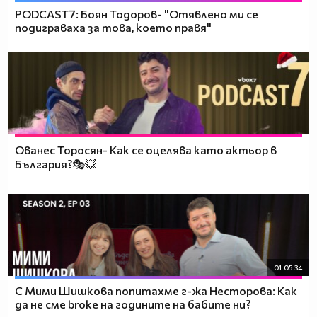
PODCAST7: ‪Боян Тодоров- "Отявлено ми се
подиграваха за това, което правя"
Ованес Торосян- Как се оцелява като актьор в
България?🎭💥
01:05:34
С Мими Шишкова попитахме г-жа Несторова: Как
да не сме broke на годините на бабите ни?