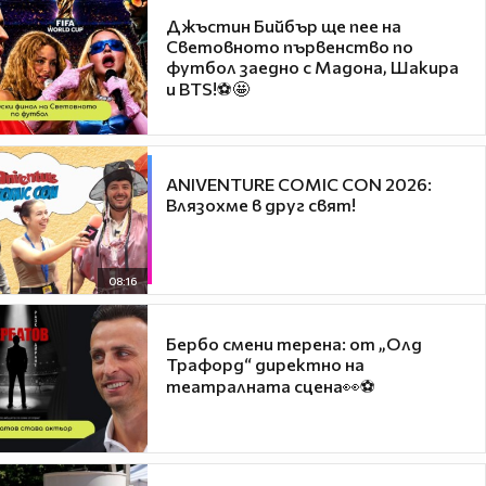
Джъстин Бийбър ще пее на
Световното първенство по
футбол заедно с Мадона, Шакира
и BTS!⚽🤩
ANIVENTURE COMIC CON 2026:
Влязохме в друг свят!
08:16
Бербо смени терена: от „Олд
Трафорд“ директно на
театралната сцена👀⚽