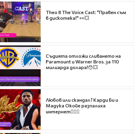
Theo в The Voice Cast: "Правен съм
в дискотека!" 👀💥
Съдията отложи сливането на
Paramount и Warner Bros. за 110
милиарда долара!😯💥
Любов или скандал? Карди Би и
Мадука Окойе разпалиха
интернет❤️‍🔥🔥