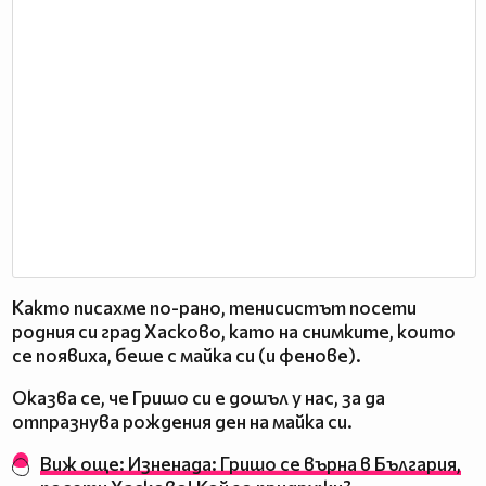
Както писахме по-рано, тенисистът посети
родния си град Хасково, като на снимките, които
се появиха, беше с майка си (и фенове).
Оказва се, че Гришо си е дошъл у нас, за да
отпразнува рождения ден на майка си.
Виж още: Изненада: Гришо се върна в България,