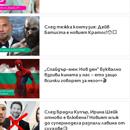
След тежка контузия: Дейв
Батиста е новият Кратос!😯💥
„Спайдър-мен: Нов ден“ буквално
взриви кината у нас – ето защо
всички говорят за него👀🎬
След Брадли Купър, Ирина Шейк
отново е влюбена? Новият мъж
до супермодела разпали лавина от
слухове🧐