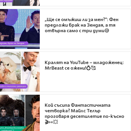
„Ще се омъжиш ли за мен?“: Фен
предложи брак на Зендая, а тя
отвърна само с три думи😅
Кралят на YouTube – младоженец:
MrBeast се ожени!💍🥰
Кой съсипа Фантастичната
четворка? Майлс Телър
проговаря десетилетие по-късно
🎬👀💥