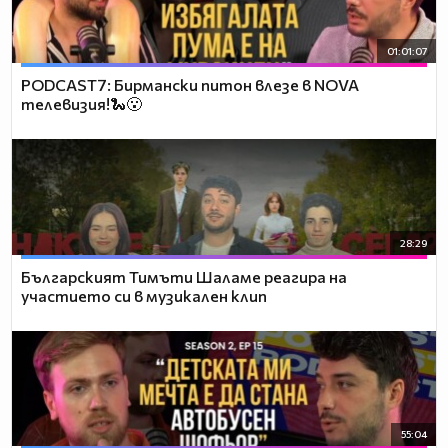
01:01:07
PODCAST7: Бирмански питон влезе в NOVA
телевизия!🐍😮
28:29
Българският Тимъти Шаламе реагира на
участието си в музикален клип
55:04