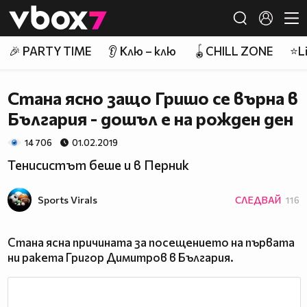
Member of
👾
🎉 PARTY TIME
👂 Клю – клю
🪀CHILL ZONE
⭐Li
Стана ясно защо Гришо се върна в
България - дошъл е на рожден ден
14 706
01.02.2019
Тенисистът беше и в Перник
Sports Virals
СЛЕДВАЙ
116
Стана ясна причината за посещението на първата
ни ракета Григор Димитров в България.