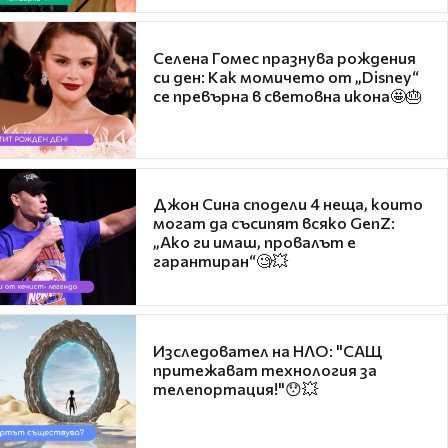
Селена Гомес празнува рождения
си ден: Как момичето от „Disney“
се превърна в световна икона🤩🎂
Джон Сина сподели 4 неща, които
могат да съсипят всяко GenZ:
„Ако ги имаш, провалът е
гарантиран“🧐💥
Изследовател на НЛО: "САЩ
притежават технология за
телепортация!"😯💥