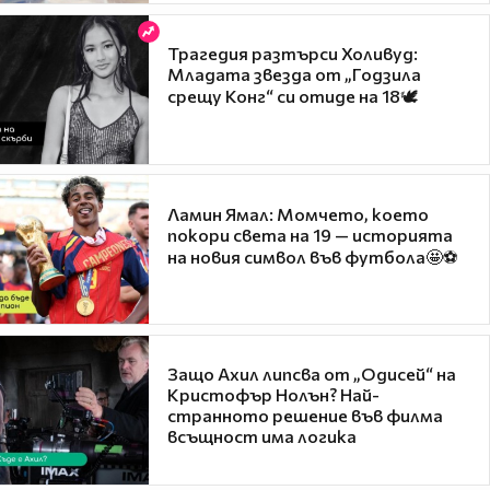
Трагедия разтърси Холивуд:
Младата звезда от „Годзила
срещу Конг“ си отиде на 18🕊️
Ламин Ямал: Момчето, което
покори света на 19 — историята
на новия символ във футбола🤩⚽
Защо Ахил липсва от „Одисей“ на
Кристофър Нолън? Най-
странното решение във филма
всъщност има логика