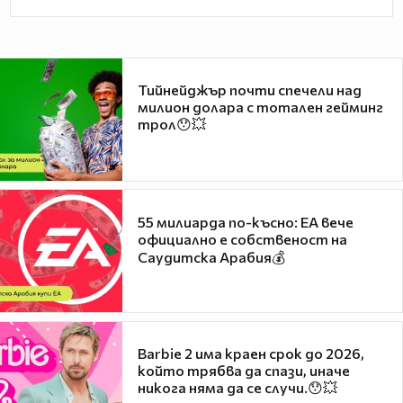
Тийнейджър почти спечели над
милион долара с тотален гейминг
трол😯💥
55 милиарда по-късно: EA вече
официално е собственост на
Саудитска Арабия💰
Barbie 2 има краен срок до 2026,
който трябва да спази, иначе
никога няма да се случи.😯💥