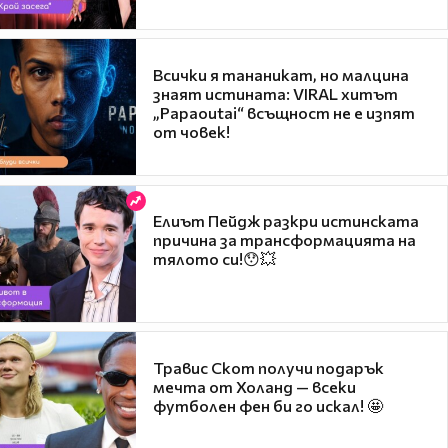
Всички я тананикат, но малцина
знаят истината: VIRAL хитът
„Papaoutai“ всъщност не е изпят
от човек!
Елиът Пейдж разкри истинската
причина за трансформацията на
тялото си!😯💥
Травис Скот получи подарък
мечта от Холанд — всеки
футболен фен би го искал! 🤩