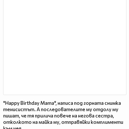
"Happy Birthday Mama", написа под горната снимка
тенисистът. А последователите му отдолу му
пишат, че тя прилича повече на негова сестра,
отколкото на майка му, отправяйки комплименти
към нея.