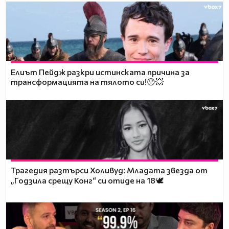
Елиът Пейдж разкри истинската причина за
трансформацията на тялото си!😯💥
Трагедия разтърси Холивуд: Младата звезда от
„Годзила срещу Конг“ си отиде на 18🕊️