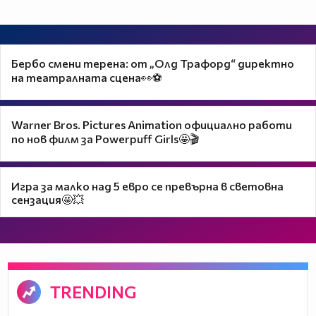
Бербо смени терена: от „Олд Трафорд“ директно
на театралната сцена👀⚽
Warner Bros. Pictures Animation официално работи
по нов филм за Powerpuff Girls🤩🎬
Игра за малко над 5 евро се превърна в световна
сензация🤩💥
TRENDING