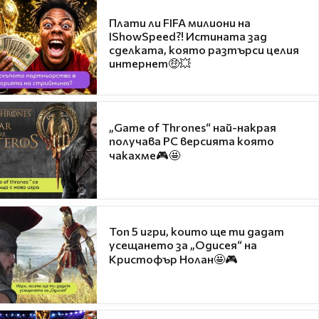
Плати ли FIFA милиони на
IShowSpeed?! Истината зад
сделката, която разтърси целия
интернет🤑💥
„Game of Thrones“ най-накрая
получава PC версията която
чакахме🎮🤩
Топ 5 игри, които ще ти дадат
усещането за „Одисея“ на
Кристофър Нолан🤩🎮