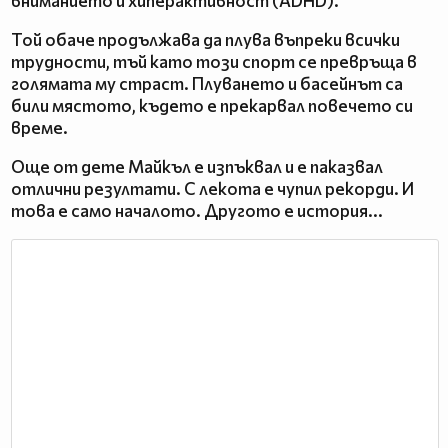
вниманието и хиперактивност (ADHD).
Той обаче продължава да плува въпреки всички
трудности, тъй като този спорт се превръща в
голямата му страст. Плуването и басейнът са
били мястото, където е прекарвал повечето си
време.
Още от дете Майкъл е изпъквал и е паказвал
отлични резултати. С лекота е чупил рекорди. И
това е само началото. Другото е история...