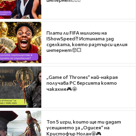
Плати ли FIFA милиони на
IShowSpeed?! Истината зад
сделката, която разтърси целия
интернет🤑💥
„Game of Thrones“ най-накрая
получава PC версията която
чакахме🎮🤩
Топ 5 игри, които ще ти дадат
усещането за „Одисея“ на
Кристофър Нолан🤩🎮