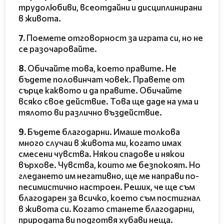
трудолюбиви, всеотдайни и дисциплинирани
в живота.
7.
Поемете отговорност за играта си, но не
се разочаровайте.
8.
Обичайте това, което правите. Не
бъдете половинчат човек. Правете от
сърце каквото и да правите. Обичайте
всяко свое действие. Това ще даде на ума и
тялото ви различно въздействие.
9.
Бъдете благодарни. Имаше толкова
много случаи в живота ми, когато имах
смесени чувства. Някои спадове и някои
върхове. Чувства, които ме безпокоят. Но
гледането им негативно, ще ме направи по-
песимистично настроен. Реших, че ще съм
благодарен за всичко, което съм постигнал
в живота си. Когато станете благодарни,
природата ви подготвя хубави неща.