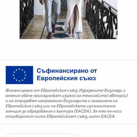
Финансирано от Европейския съюз. Изразените възгледи и
мнения обаче принадлежат изцяло на техния(ите) автор(и)
и не отразяват непременно възгледите и мненията на
Европейския съюз или на Европейската изпълнителна
агенция за образование и култура (EACEA). За тях не носи
отговорност нито Европейският съюз, нито EACEA.