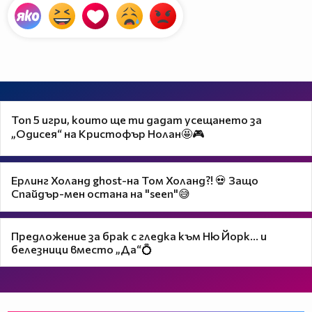
Топ 5 игри, които ще ти дадат усещането за
„Одисея“ на Кристофър Нолан🤩🎮
Ерлинг Холанд ghost-на Том Холанд?! 💀 Защо
Спайдър-мен остана на "seen"😅
Предложение за брак с гледка към Ню Йорк... и
белезници вместо „Да“💍