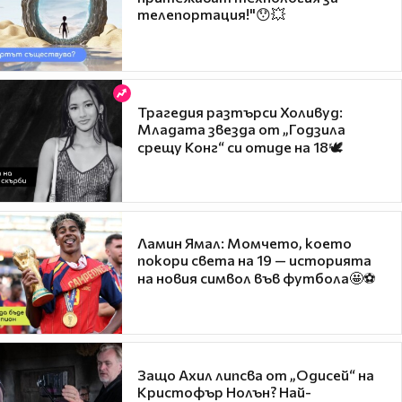
телепортация!"😯💥
Трагедия разтърси Холивуд:
Младата звезда от „Годзила
срещу Конг“ си отиде на 18🕊️
Ламин Ямал: Момчето, което
покори света на 19 — историята
на новия символ във футбола🤩⚽
Защо Ахил липсва от „Одисей“ на
Кристофър Нолън? Най-