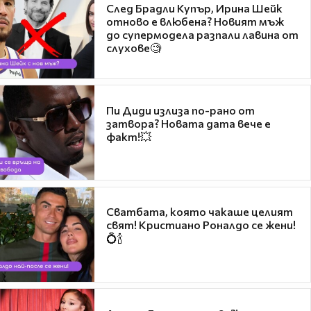
След Брадли Купър, Ирина Шейк
отново е влюбена? Новият мъж
до супермодела разпали лавина от
слухове🧐
Пи Диди излиза по-рано от
затвора? Новата дата вече е
факт!💥
Сватбата, която чакаше целият
свят! Кристиано Роналдо се жени!
💍🍾