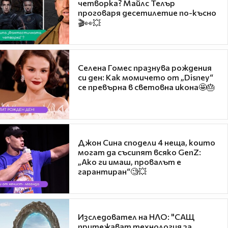
четворка? Майлс Телър
проговаря десетилетие по-късно
🎬👀💥
Селена Гомес празнува рождения
си ден: Как момичето от „Disney“
се превърна в световна икона🤩🎂
Джон Сина сподели 4 неща, които
могат да съсипят всяко GenZ:
„Ако ги имаш, провалът е
гарантиран“🧐💥
Изследовател на НЛО: "САЩ
притежават технология за