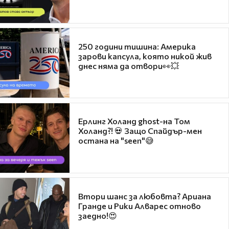
250 години тишина: Америка
зарови капсула, която никой жив
днес няма да отвори👀💥
Ерлинг Холанд ghost-на Том
Холанд?! 💀 Защо Спайдър-мен
остана на "seen"😅
Втори шанс за любовта? Ариана
Гранде и Рики Алварес отново
заедно!😍