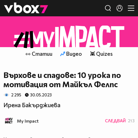
Member of
👾
👀 Статии
Видео
👾 Quizes
Върхове и спадове: 10 урока по
мотивация от Майкъл Фелпс
2 295
30.05.2023
Ирена Бакърджиева
My Impact
СЛЕДВАЙ
213