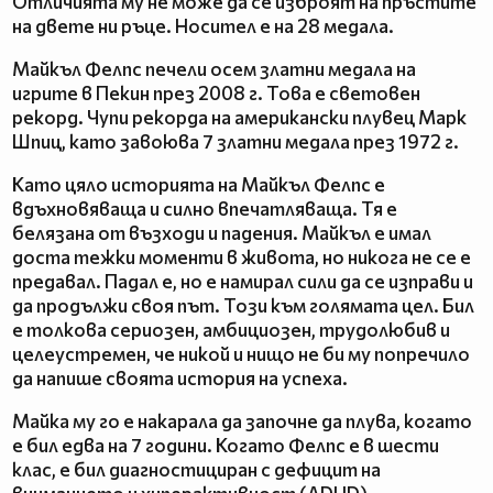
Отличията му не може да се изброят на пръстите
на двете ни ръце. Носител е на 28 медала.
Майкъл Фелпс печели осем златни медала на
игрите в Пекин през 2008 г. Това е световен
рекорд. Чупи рекорда на американски плувец Марк
Шпиц, като завоюва 7 златни медала през 1972 г.
Като цяло историята на Майкъл Фелпс е
вдъхновяваща и силно впечатляваща. Тя е
белязана от възходи и падения. Майкъл е имал
доста тежки моменти в живота, но никога не се е
предавал. Падал е, но е намирал сили да се изправи и
да продължи своя път. Този към голямата цел. Бил
е толкова сериозен, амбициозен, трудолюбив и
целеустремен, че никой и нищо не би му попречило
да напише своята история на успеха.
Майка му го е накарала да започне да плува, когато
е бил едва на 7 години. Когато Фелпс е в шести
клас, е бил диагностициран с дефицит на