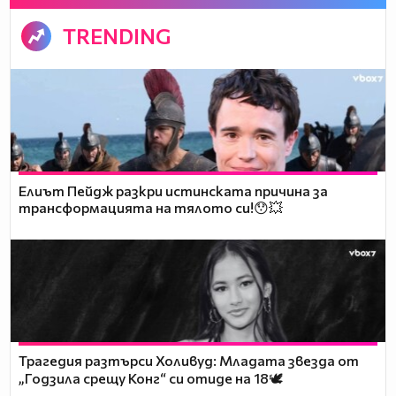
TRENDING
Елиът Пейдж разкри истинската причина за
трансформацията на тялото си!😯💥
Трагедия разтърси Холивуд: Младата звезда от
„Годзила срещу Конг“ си отиде на 18🕊️