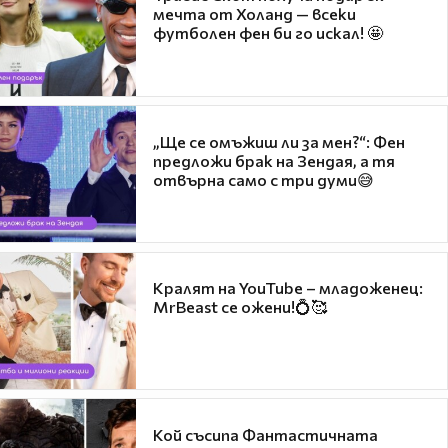
мечта от Холанд — всеки
футболен фен би го искал! 🤩
„Ще се омъжиш ли за мен?“: Фен
предложи брак на Зендая, а тя
отвърна само с три думи😅
Кралят на YouTube – младоженец:
MrBeast се ожени!💍🥰
Кой съсипа Фантастичната