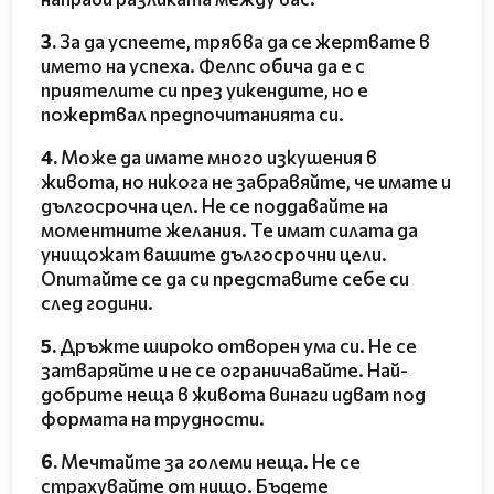
3.
За да успеете, трябва да се жертвате в
името на успеха. Фелпс обича да е с
приятелите си през уикендите, но е
пожертвал предпочитанията си.
4.
Може да имате много изкушения в
живота, но никога не забравяйте, че имате и
дългосрочна цел. Не се поддавайте на
моментните желания. Те имат силата да
унищожат вашите дългосрочни цели.
Опитайте се да си представите себе си
след години.
5.
Дръжте широко отворен ума си. Не се
затваряйте и не се ограничавайте. Най-
добрите неща в живота винаги идват под
формата на трудности.
6.
Мечтайте за големи неща. Не се
страхувайте от нищо. Бъдете