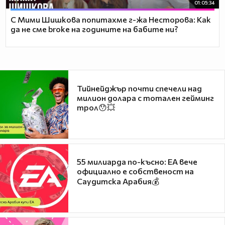
01:05:34
С Мими Шишкова попитахме г-жа Несторова: Как
да не сме broke на годините на бабите ни?
Тийнейджър почти спечели над
милион долара с тотален гейминг
трол😯💥
55 милиарда по-късно: EA вече
официално е собственост на
Саудитска Арабия💰