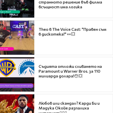
странното решение във филма
всъщност има логика
Theo в The Voice Cast: "Правен съм
в дискотека!" 👀💥
Съдията отложи сливането на
Paramount и Warner Bros. за 110
милиарда долара!😯💥
Любов или скандал? Карди Би и
Мадука Окойе разпалиха
интернет❤️‍🔥🔥