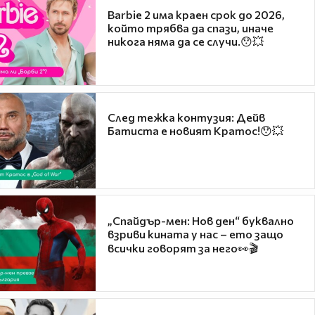
Barbie 2 има краен срок до 2026,
който трябва да спази, иначе
никога няма да се случи.😯💥
След тежка контузия: Дейв
Батиста е новият Кратос!😯💥
„Спайдър-мен: Нов ден“ буквално
взриви кината у нас – ето защо
всички говорят за него👀🎬