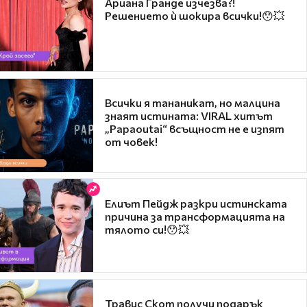
Ариана Гранде изчезва?!
Решението ѝ шокира всички!😯💥
Всички я тананикат, но малцина
знаят истината: VIRAL хитът
„Papaoutai“ всъщност не е изпят
от човек!
Елиът Пейдж разкри истинската
причина за трансформацията на
тялото си!😯💥
Травис Скот получи подарък