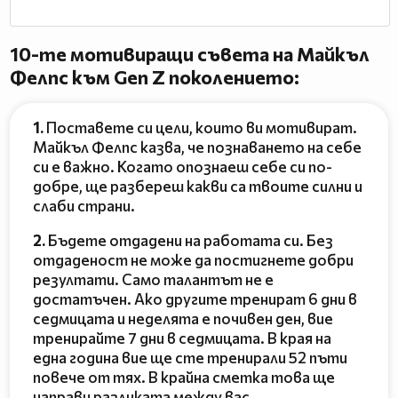
10-те мотивиращи съвета на Майкъл
Фелпс към Gen Z поколението:
1.
Поставете си цели, които ви мотивират.
Майкъл Фелпс казва, че познаването на себе
си е важно. Когато опознаеш себе си по-
добре, ще разбереш какви са твоите силни и
слаби страни.
2.
Бъдете отдадени на работата си. Без
отдаденост не може да постигнете добри
резултати. Само талантът не е
достатъчен. Ако другите тренират 6 дни в
седмицата и неделята е почивен ден, вие
тренирайте 7 дни в седмицата. В края на
една година вие ще сте тренирали 52 пъти
повече от тях. В крайна сметка това ще
направи разликата между вас.