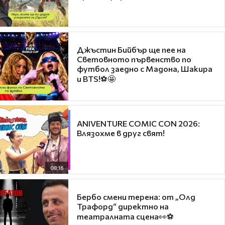
Джъстин Бийбър ще пее на
Световното първенство по
футбол заедно с Мадона, Шакира
и BTS!⚽🤩
ANIVENTURE COMIC CON 2026:
Влязохме в друг свят!
08:16
Бербо смени терена: от „Олд
Трафорд“ директно на
театралната сцена👀⚽