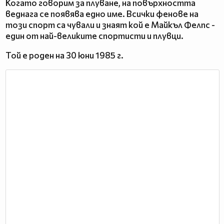
Когато говорим за плуване, на повърхността
веднага се появява едно име. Всички фенове на
този спорт са чували и знаят кой е Майкъл Фелпс -
един от най-великите спортисти и плувци.
Той е роден на 30 юни 1985 г.