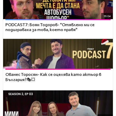
55:04
PODCAST7: ‪Боян Тодоров- "Отявлено ми се
подиграваха за това, което правя"
Ованес Торосян- Как се оцелява като актьор в
България?🎭💥