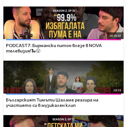
01:01:07
PODCAST7: Бирмански питон влезе в NOVA
телевизия!🐍😮
28:29
Българският Тимъти Шаламе реагира на
участието си в музикален клип