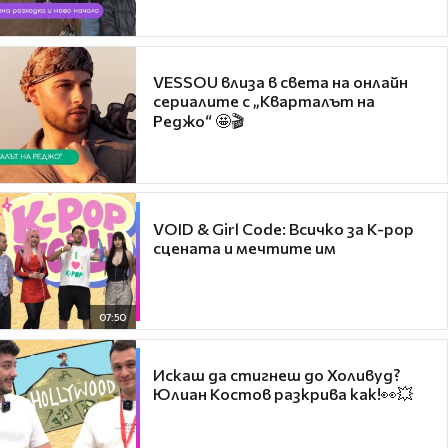
VESSOU влиза в света на онлайн
сериалите с „Кварталът на
Реджо“ 🤩🎬
VOID & Girl Code: Всичко за K-pop
сцената и мечтите им
07:50
Искаш да стигнеш до Холивуд?
Юлиан Костов разкрива как!👀💥