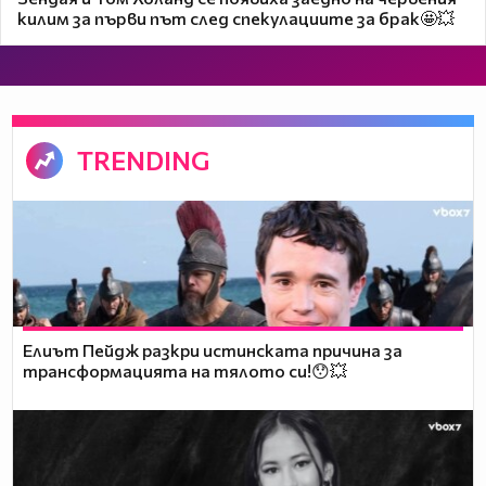
килим за първи път след спекулациите за брак🤩💥
TRENDING
Елиът Пейдж разкри истинската причина за
трансформацията на тялото си!😯💥