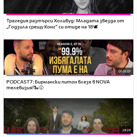
Трагедия разтърси Холивуд: Младата звезда от
„Годзила срещу Конг“ си отиде на 18🕊️
01:01:07
PODCAST7: Бирмански питон влезе в NOVA
телевизия!🐍😮
28:29