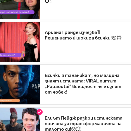
💍🍾
Ариана Гранде изчезва?!
Решението ѝ шокира всички!😯💥
Всички я тананикат, но малцина
знаят истината: VIRAL хитът
„Papaoutai“ всъщност не е изпят
от човек!
Елиът Пейдж разкри истинската
причина за трансформацията на
тялото си!😯💥