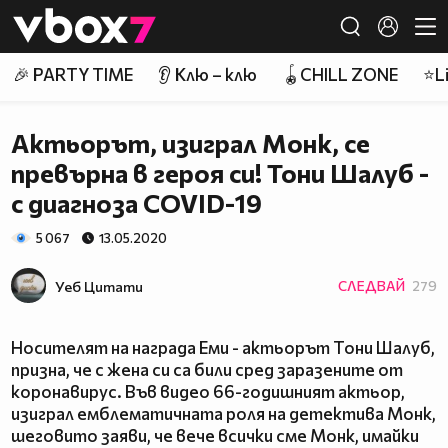
Member of
👾
🎉 PARTY TIME
👂 Клю – клю
🪀CHILL ZONE
⭐Li
Актьорът, изиграл Монк, се
превърна в героя си! Тони Шалуб -
с диагноза COVID-19
5 067
13.05.2020
Уеб Цитати
СЛЕДВАЙ
279
Носителят на награда Еми - актьорът Тони Шалуб,
призна, че с жена си са били сред заразените от
коронавирус. Във видео 66-годишният актьор,
изиграл емблематичната роля на детектива Монк,
шеговито заяви, че вече всички сме Монк, имайки