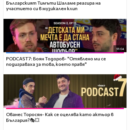
Българският Тимъти Шаламе реагира на
участието си в музикален клип
55:04
PODCAST7: ‪Боян Тодоров- "Отявлено ми се
подиграваха за това, което правя"
Ованес Торосян- Как се оцелява като актьор в
България?🎭💥