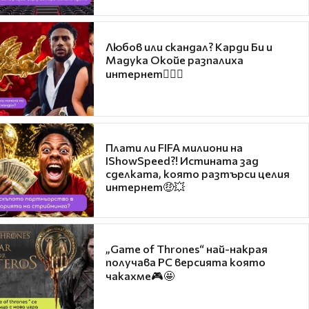
Любов или скандал? Карди Би и
Мадука Окойе разпалиха
интернет❤️‍🔥🔥
Плати ли FIFA милиони на
IShowSpeed?! Истината зад
сделката, която разтърси целия
интернет🤑💥
„Game of Thrones“ най-накрая
получава PC версията която
чакахме🎮🤩