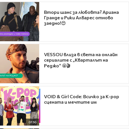
Втори шанс за любовта? Ариана
Гранде и Рики Алварес отново
заедно!😍
VESSOU влиза в света на онлайн
сериалите с „Кварталът на
Реджо“ 🤩🎬
VOID & Girl Code: Всичко за K-pop
сцената и мечтите им
07:50