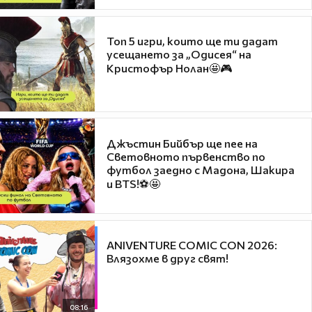
Топ 5 игри, които ще ти дадат
усещането за „Одисея“ на
Кристофър Нолан🤩🎮
Джъстин Бийбър ще пее на
Световното първенство по
футбол заедно с Мадона, Шакира
и BTS!⚽🤩
ANIVENTURE COMIC CON 2026:
Влязохме в друг свят!
08:16