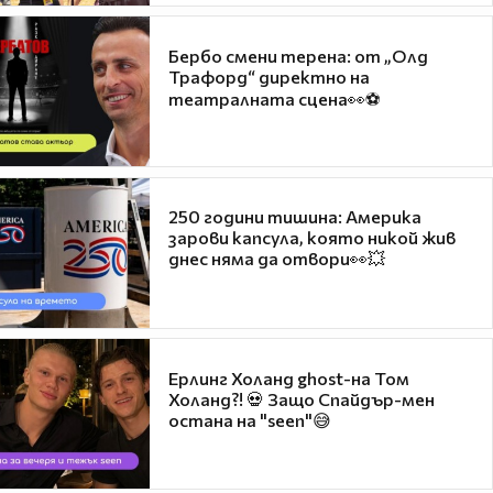
Бербо смени терена: от „Олд
Трафорд“ директно на
театралната сцена👀⚽
250 години тишина: Америка
зарови капсула, която никой жив
днес няма да отвори👀💥
Ерлинг Холанд ghost-на Том
Холанд?! 💀 Защо Спайдър-мен
остана на "seen"😅