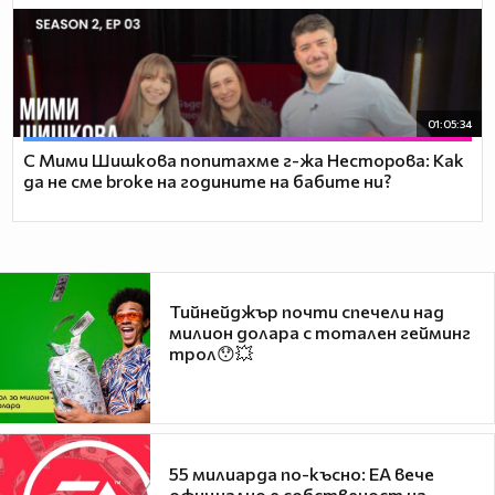
01:05:34
С Мими Шишкова попитахме г-жа Несторова: Как
да не сме broke на годините на бабите ни?
Тийнейджър почти спечели над
милион долара с тотален гейминг
трол😯💥
55 милиарда по-късно: EA вече
официално е собственост на