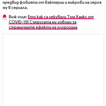
предвид фобията от бактерии и микроби на героя
му в сериала.
Виж още:
Ето как са лекували Том Ханкс от
COVID-19! Съпругата му говори за
страничните ефекти на хлорохина