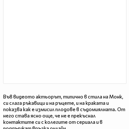
Във видеото актьорът, типично в стила на Монк,
си слага ръкавици и на ръцете, и на краката и
показва как е измисил плодове в съдомиялната. От
него става ясно още, че не е прекъснал
контактите си с колегите от сериала и в
поддържат връзка онлайн.