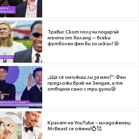
Травис Скот получи подарък
мечта от Холанд — всеки
футболен фен би го искал! 🤩
„Ще се омъжиш ли за мен?“: Фен
предложи брак на Зендая, а тя
отвърна само с три думи😅
Кралят на YouTube – младоженец:
MrBeast се ожени!💍🥰