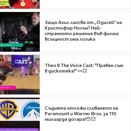
Защо Ахил липсва от „Одисей“ на
Кристофър Нолън? Най-
странното решение във филма
всъщност има логика
Theo в The Voice Cast: "Правен съм
в дискотека!" 👀💥
Съдията отложи сливането на
Paramount и Warner Bros. за 110
милиарда долара!😯💥