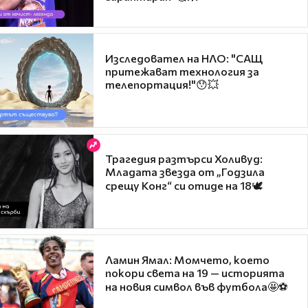
Изследовател на НЛО: "САЩ
притежават технология за
телепортация!"😯💥
Трагедия разтърси Холивуд:
Младата звезда от „Годзила
срещу Конг“ си отиде на 18🕊️
Ламин Ямал: Момчето, което
покори света на 19 — историята
на новия символ във футбола🤩⚽