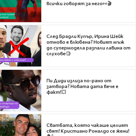
всички говорят за него👀🎬
След Брадли Купър, Ирина Шейк
отново е влюбена? Новият мъж
до супермодела разпали лавина от
слухове🧐
Пи Диди излиза по-рано от
затвора? Новата дата вече е
факт!💥
Сватбата, която чакаше целият
свят! Кристиано Роналдо се жени!