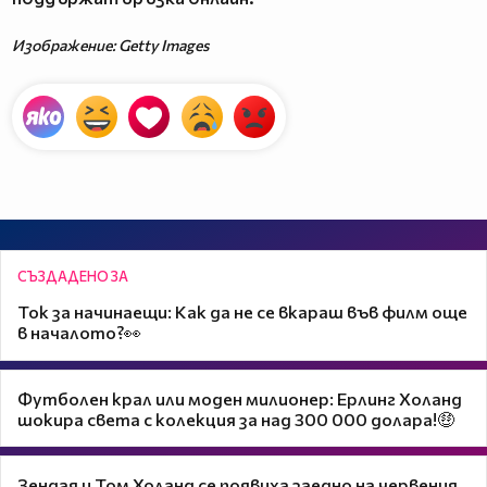
Изображение: Getty Images
СЪЗДАДЕНО ЗА
Ток за начинаещи: Как да не се вкараш във филм още
в началото?👀
Футболен крал или моден милионер: Ерлинг Хoланд
шокира света с колекция за над 300 000 долара!🤑
Зендая и Том Холанд се появиха заедно на червения