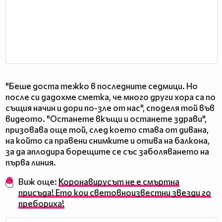
"Беше доста тежко в последните седмици. Но
после си дадохме сметка, че много други хора са по
същия начин и дори по-зле от нас", споделя той във
видеото. "Останете вкъщи и останете здрави",
призовава още той, след което става от дивана,
на който са правени снимките и отива на балкона,
за да аплодира борещите се със заболяването на
първа линия.
Виж още:
Коронавирусът не е смъртна
присъда! Ето кои световноизвестни звезди го
пребориха!