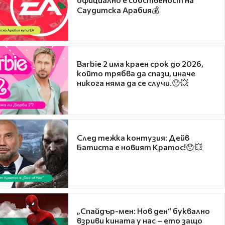
Саудитска Арабия💰
Barbie 2 има краен срок до 2026,
който трябва да спази, иначе
никога няма да се случи.😯💥
След тежка контузия: Дейв
Батиста е новият Кратос!😯💥
„Спайдър-мен: Нов ден“ буквално
взриви кината у нас – ето защо