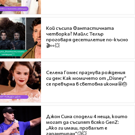
Кой съсипа Фантастичната
четворка? Майлс Телър
проговаря десетилетие по-късно
🎬👀💥
Селена Гомес празнува рождения
си ден: Как момичето от „Disney“
се превърна в световна икона🤩🎂
Джон Сина сподели 4 неща, които
могат да съсипят всяко GenZ:
„Ако ги имаш, провалът е
гарантиран“🧐💥