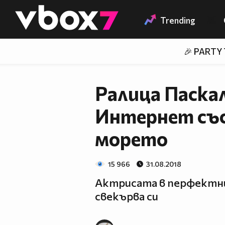
Member of
👾
Trending
🎉 PARTY
Ралица Паска
Интернет със
морето
15 966
31.08.2018
Актрисата в перфектн
свекърва си