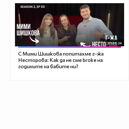
01:05:34
С Мими Шишкова попитахме г-жа
Несторова: Как да не сме broke на
годините на бабите ни?