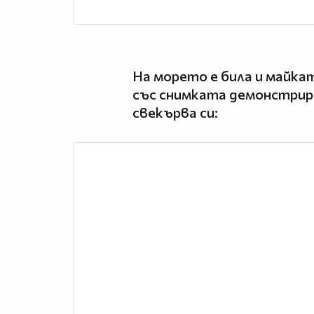
На морето е била и майка
със снимката демонстрир
свекърва си: