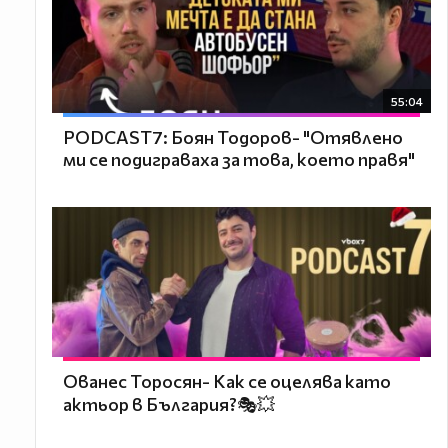
55:04
PODCAST7: ‪Боян Тодоров- "Отявлено
ми се подиграваха за това, което правя"
Ованес Торосян- Как се оцелява като
актьор в България?🎭💥