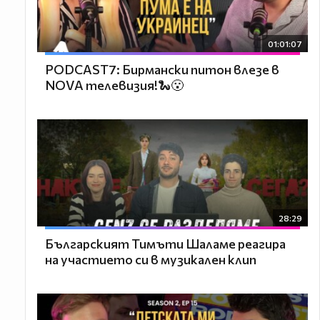
01:01:07
PODCAST7: Бирмански питон влезе в
NOVA телевизия!🐍😮
28:29
Българският Тимъти Шаламе реагира
на участието си в музикален клип