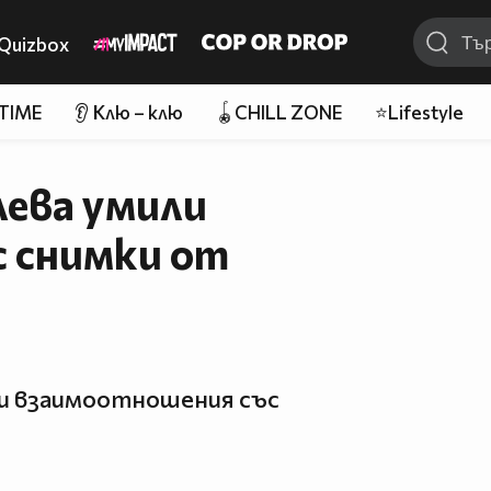
Quizbox
 TIME
👂 Клю – клю
🪀CHILL ZONE
⭐Lifestyle
лева умили
 снимки от
и взаимоотношения със