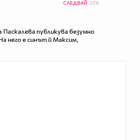
СЛЕДВАЙ
279
 Паскалева публикува безумно
 На него е синът й Максим,