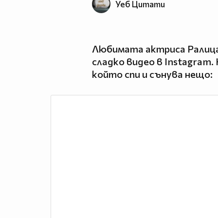
Уеб Цитати
Любимата актриса Ралица
сладко видео в Instagram.
който спи и сънува нещо: