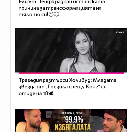
Елиът Пейдж разкри истинската
причина за трансформацията на
тялото си!😯💥
Трагедия разтърси Холивуд: Младата
звезда от „Годзила срещу Конг“ си
отиде на 18🕊️