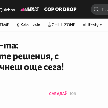
Quizbox
 TIME
👂 Клю – клю
🪀CHILL ZONE
⭐Lifestyle
-та:
е решения, с
чнеш още сега!
СЛЕДВАЙ
109