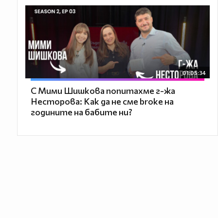
01:05:34
С Мими Шишкова попитахме г-жа
Несторова: Как да не сме broke на
годините на бабите ни?