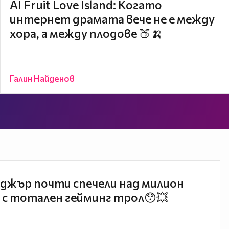
AI Fruit Love Island: Когато
интернет драмата вече не е между
хора, а между плодове 🍑🍌
Галин Найденов
джър почти спечели над милион
 с тотален гейминг трол😯💥