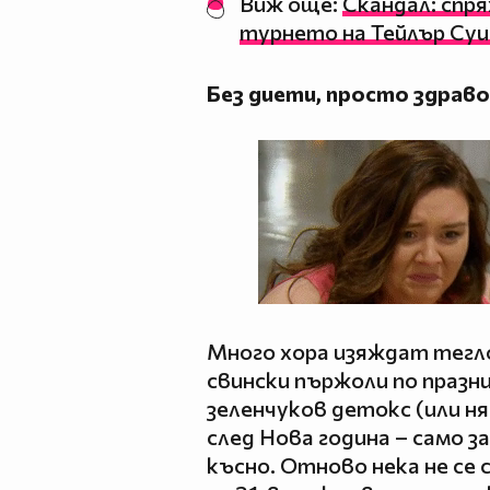
Виж още:
Скандал: спр
турнето на Тейлър С
Без диети, просто здрав
Много хора изяждат тегл
свински пържоли по празн
зеленчуков детокс (или н
след Нова година – само з
късно. Отново нека не се 