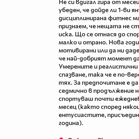
Не си вдигал гира от месец
убеден, че дойде ли 1-ви я
дисциплинирана фитнес ма
признаем, че нещата не ст
иска. Що се отнася до спо
малко и отрано. Нова годи
мотивирани или да ни дад
че най-добрият момент да
Умерените и реалистични ц
спазване, така че е по-в
тях. За предпочитане е д
седмично в продължение н
спортуваш почти ежеднев
месец (както според няко
ентусиастите, присъедин
година).