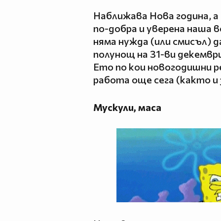
Наближава Нова година, а 
по-добра и уверена наша в
няма нужда (или смисъл) 
полунощ на 31-ви декември
Ето по кои новогодишни 
работа още сега (както и 
Мускули, маса