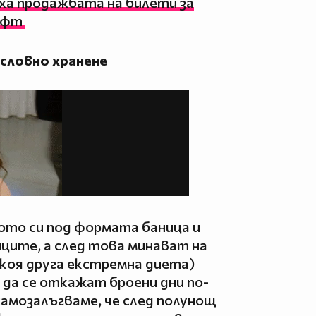
яха продажбата на билети за
уифт
ословно хранене
ото си под формата баница и
иците, а след това минават на
якоя друга екстремна диета)
а да се откажат броени дни по-
самозалъгваме, че след полунощ