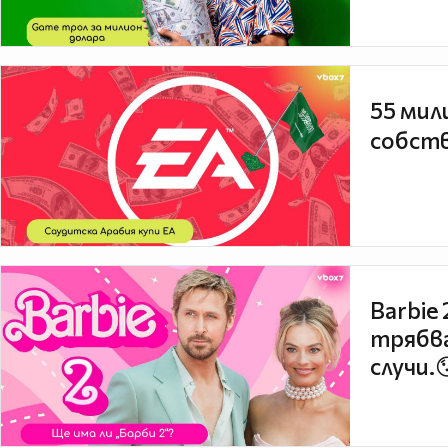
55 мил
собств
Barbie
трябва
случи.