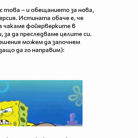
с това – и обещанието за нова,
ерсия. Истината обаче е, че
да чакаме фойерверките в
, за да преследваме целите си.
решения можем да започнем
защо да го направим):