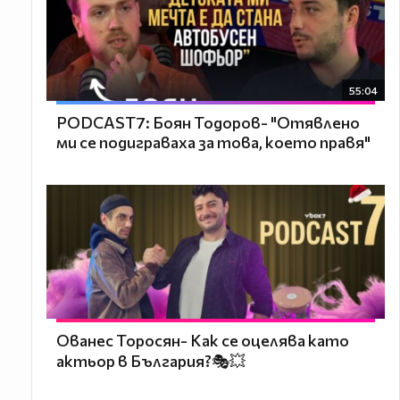
55:04
PODCAST7: ‪Боян Тодоров- "Отявлено
ми се подиграваха за това, което правя"
Ованес Торосян- Как се оцелява като
актьор в България?🎭💥