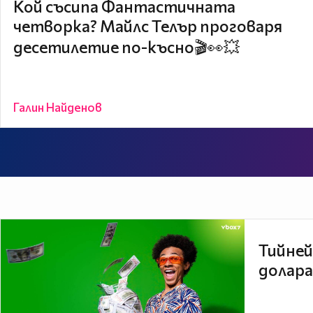
Кой съсипа Фантастичната
четворка? Майлс Телър проговаря
десетилетие по-късно🎬👀💥
Галин Найденов
Тийней
долара