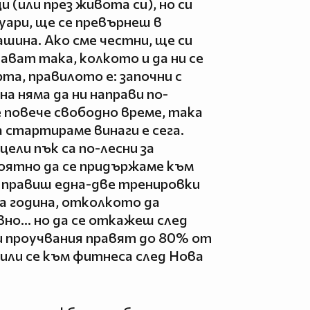
и (или през живота си), но си
нуари, ще се превърнеш в
шина. Ако сме честни, ще си
ават така, колкото и да ни се
рта, правилото е: започни с
на няма да ни направи по-
е повече свободно време, така
 стартираме винаги е сега.
ели пък са по-лесни за
ероятно да се придържаме към
а правиш една-две тренировки
а година, отколкото да
но… но да се откажеш след
и проучвания правят до 80% от
или се към фитнеса след Нова