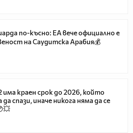
иарда по-късно: EA вече официално е
еност на Саудитска Арабия💰
 2 има краен срок до 2026, който
 да спази, иначе никога няма да се
😯💥