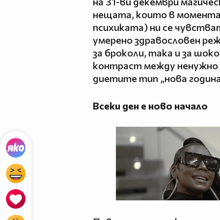
на 31-ви декември магичес
нещата, които в момента 
психиката) ни се чувства
умерено здравословен ре
за броколи, така и за шок
контраст между ненужно 
диетите тип „нова година,
Всеки ден е ново начало