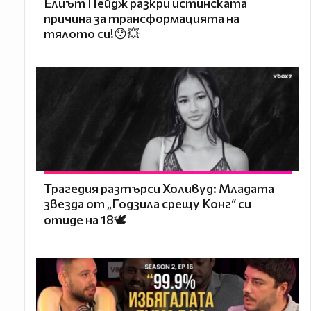
Елиът Пейдж разкри истинската
причина за трансформацията на
тялото си!😯💥
Трагедия разтърси Холивуд: Младата
звезда от „Годзила срещу Конг“ си
отиде на 18🕊️