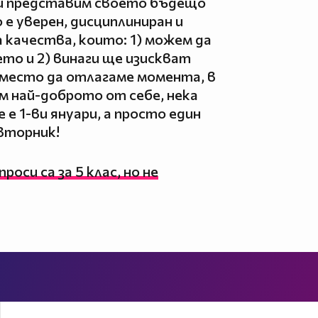
и представим своето бъдещо
 е уверен, дисциплиниран и
 качества, които: 1) можем да
о и 2) винаги ще изискват
 вместо да отлагаме момента, в
м най-доброто от себе, нека
е е 1-ви януари, а просто един
 вторник!
роси са за 5 клас, но не