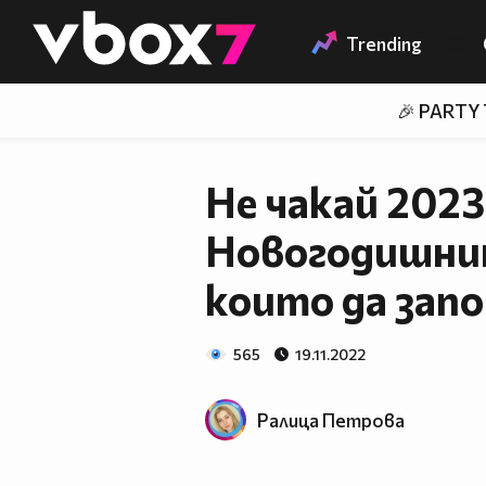
Member of
👾
Trending
🎉 PARTY
Не чакай 2023
Новогодишнит
които да запо
565
19.11.2022
Ралица Петровa