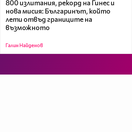
800 излитания, рекорд на Гинес и
нова мисия: Българинът, който
лети отвъд границите на
възможното
Галин Найденов