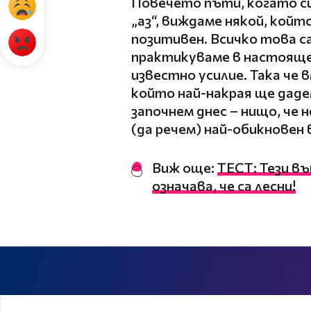
Повечето пъти, когато с
„аз“, виждаме някой, който
позитивен. Всичко това са
практикуваме в настоящет
известно усилие. Така че
който най-накрая ще даде
започнем днес – нищо, че н
(да речем) най-обикновен
Виж още:
ТЕСТ: Тези въп
означава, че са лесни!