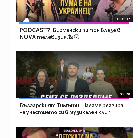
01:01:07
PODCAST7: Бирмански питон влезе в
NOVA телевизия!🐍😮
28:29
Българският Тимъти Шаламе реагира
на участието си в музикален клип