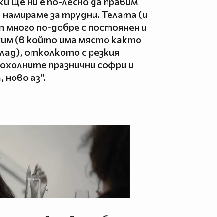
ки ще ни е по-лесно да правим
намираме за трудни. Телата (и
т много по-добре с постоянен и
жим (в който има място както
олад), отколкото с резкия
охолните празнични софри и
 ново аз“.