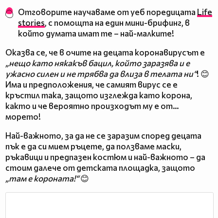
Отговорите научаваме от уеб поредицата
Life
stories
, с помощта на един мини-брифинг, в
който думата имат те – най-малките!
Оказва се, че в очите на децата коронавирусът е
„нещо като някакъв бацил, който заразява и е
ужасно силен и не трябва да влиза в телата ни“
! 😊
Има и предположения, че самият вирус се е
кръстил така, защото изглежда като корона,
както и че вероятно произходът му е от…
морето!
Най-важното, за да не се заразим според децата
пък е да си мием ръцете, да ползваме маски,
ръкавици и предпазен костюм и най-важното – да
стоим далече от детската площадка, защото
„там е короната!“
😊