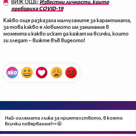
ВИЖ ОЩЕ:
Известни личности, които
пребориха COVID-19
Какво още разказаха малчуганите за карантината,
за това какво е любимото им занимание в
момента и какво искат да кажат на всички, които
ги гледат – вижте във видеото!
Най-голямата лъжа за приятелството, в която
всички повярвахме!👀🤩