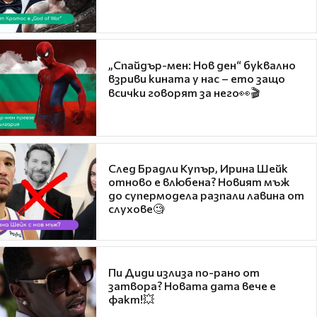
„Спайдър-мен: Нов ден“ буквално
взриви кината у нас – ето защо
всички говорят за него👀🎬
След Брадли Купър, Ирина Шейк
отново е влюбена? Новият мъж
до супермодела разпали лавина от
слухове🧐
Пи Диди излиза по-рано от
затвора? Новата дата вече е
факт!💥