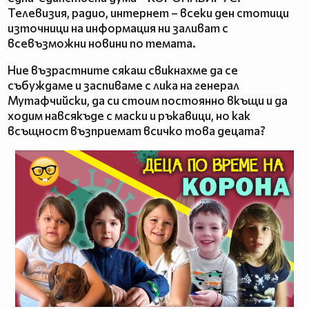
Телевизия, радио, интернет – всеки ден стотици
източници на информация ни заливат с
всевъзможни новини по темата.
Ние възрастните сякаш свикнахме да се
събуждаме и заспиваме с лика на генерал
Мутафчийски, да си стоим постоянно вкъщи и да
ходим навсякъде с маски и ръкавици, но как
всъщност възприемат всичко това децата?