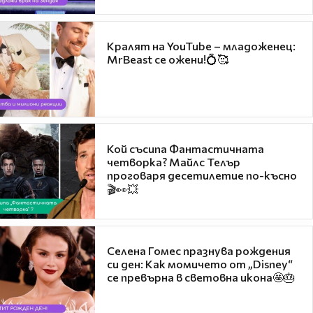
Кралят на YouTube – младоженец:
MrBeast се ожени!💍🥰
Кой съсипа Фантастичната
четворка? Майлс Телър
проговаря десетилетие по-късно
🎬👀💥
Селена Гомес празнува рождения
си ден: Как момичето от „Disney“
се превърна в световна икона🤩🎂