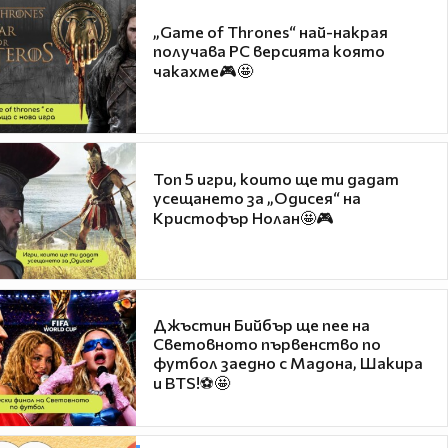
„Game of Thrones“ най-накрая
получава PC версията която
чакахме🎮🤩
Топ 5 игри, които ще ти дадат
усещането за „Одисея“ на
Кристофър Нолан🤩🎮
Джъстин Бийбър ще пее на
Световното първенство по
футбол заедно с Мадона, Шакира
и BTS!⚽🤩