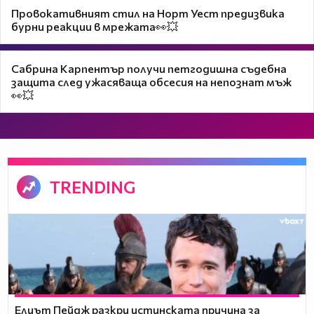
Провокативният стил на Норт Уест предизвика
бурни реакции в мрежата👀💥
Сабрина Карпентър получи петгодишна съдебна
защита след ужасяваща обсесия на непознат мъж
👀💥
TRENDING
Елиът Пейдж разкри истинската причина за