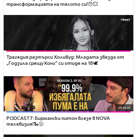
трансформацията на тялото си!😯💥
Трагедия разтърси Холивуд: Младата звезда от
„Годзила срещу Конг“ си отиде на 18🕊️
01:01:07
PODCAST7: Бирмански питон влезе в NOVA
телевизия!🐍😮