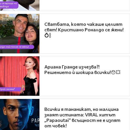
Сватбата, която чакаше целият
свят! Кристиано Роналдо се жени!
💍🍾
Ариана Гранде изчезва?!
Решението ѝ шокира всички!😯💥
Всички я тананикат, но малцина
знаят истината: VIRAL хитът
„Papaoutai“ всъщност не е изпят
от човек!