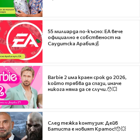
55 милиарда по-късно: EA вече
официално е собственост на
Саудитска Арабия💰
Barbie 2 има краен срок до 2026,
който трябва да спази, иначе
никога няма да се случи.😯💥
След тежка контузия: Дейв
Батиста е новият Кратос!😯💥