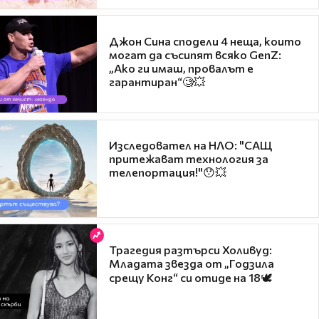
Джон Сина сподели 4 неща, които
могат да съсипят всяко GenZ:
„Ако ги имаш, провалът е
гарантиран“🧐💥
Изследовател на НЛО: "САЩ
притежават технология за
телепортация!"😯💥
Трагедия разтърси Холивуд:
Младата звезда от „Годзила
срещу Конг“ си отиде на 18🕊️