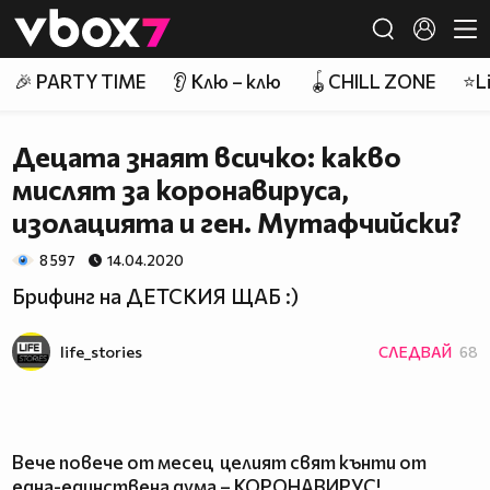
Member of
👾
🎉 PARTY TIME
👂 Клю – клю
🪀CHILL ZONE
⭐Li
Децата знаят всичко: какво
мислят за коронавируса,
изолацията и ген. Мутафчийски?
8 597
14.04.2020
Брифинг на ДЕТСКИЯ ЩАБ :)
life_stories
СЛЕДВАЙ
68
Вече повече от месец целият свят кънти от
една-единствена дума – КОРОНАВИРУС!