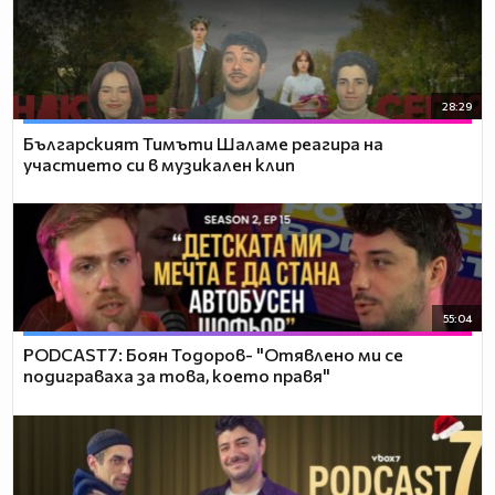
28:29
Българският Тимъти Шаламе реагира на
участието си в музикален клип
55:04
PODCAST7: ‪Боян Тодоров- "Отявлено ми се
подиграваха за това, което правя"