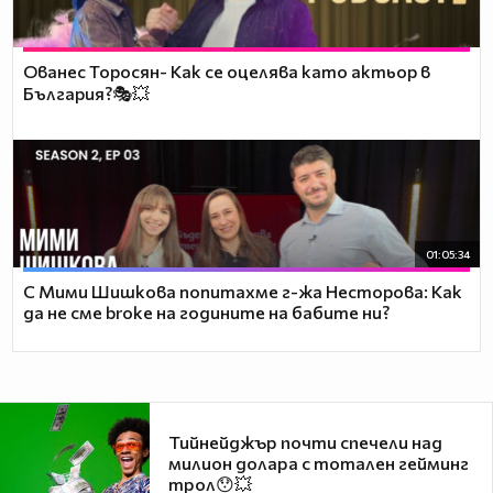
Ованес Торосян- Как се оцелява като актьор в
България?🎭💥
01:05:34
С Мими Шишкова попитахме г-жа Несторова: Как
да не сме broke на годините на бабите ни?
Тийнейджър почти спечели над
милион долара с тотален гейминг
трол😯💥