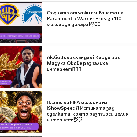
Съдията отложи сливането на
Paramount и Warner Bros. за 110
милиарда долара!😯💥
Любов или скандал? Карди Би и
Мадука Окойе разпалиха
интернет❤️‍🔥🔥
Плати ли FIFA милиони на
IShowSpeed?! Истината зад
сделката, която разтърси целия
интернет🤑💥