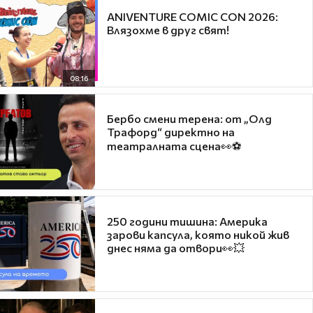
ANIVENTURE COMIC CON 2026:
Влязохме в друг свят!
08:16
Бербо смени терена: от „Олд
Трафорд“ директно на
театралната сцена👀⚽
250 години тишина: Америка
зарови капсула, която никой жив
днес няма да отвори👀💥