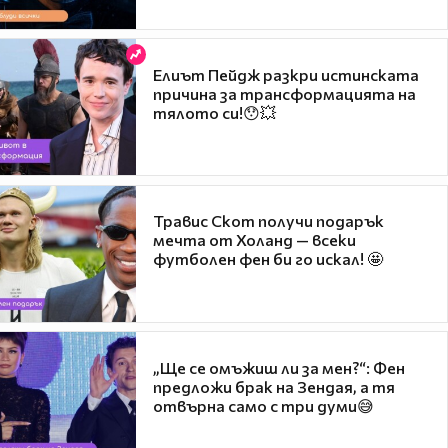
Елиът Пейдж разкри истинската
причина за трансформацията на
тялото си!😯💥
Травис Скот получи подарък
мечта от Холанд — всеки
футболен фен би го искал! 🤩
„Ще се омъжиш ли за мен?“: Фен
предложи брак на Зендая, а тя
отвърна само с три думи😅