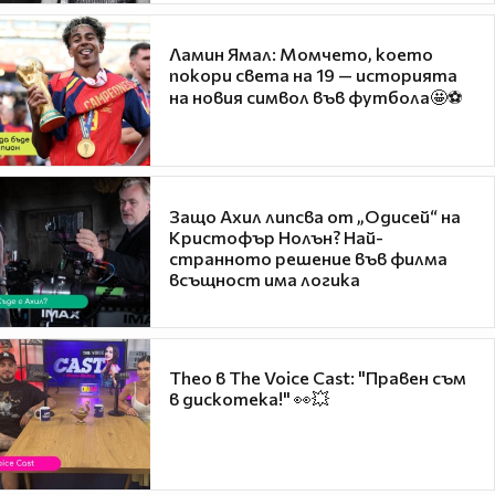
Ламин Ямал: Момчето, което
покори света на 19 — историята
на новия символ във футбола🤩⚽
Защо Ахил липсва от „Одисей“ на
Кристофър Нолън? Най-
странното решение във филма
всъщност има логика
Theo в The Voice Cast: "Правен съм
в дискотека!" 👀💥