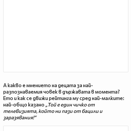
А какво е мнението на децата за най-
разпознаваемия човек в държавата в момента?
Ето и как се движи рейтинга му сред най-малките:
най-общо казано
„Той е един чичко от
телевизията, който ни пази от бацили и
заразявания!“