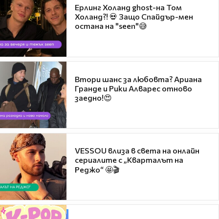
Ерлинг Холанд ghost-на Том
Холанд?! 💀 Защо Спайдър-мен
остана на "seen"😅
Втори шанс за любовта? Ариана
Гранде и Рики Алварес отново
заедно!😍
VESSOU влиза в света на онлайн
сериалите с „Кварталът на
Реджо“ 🤩🎬