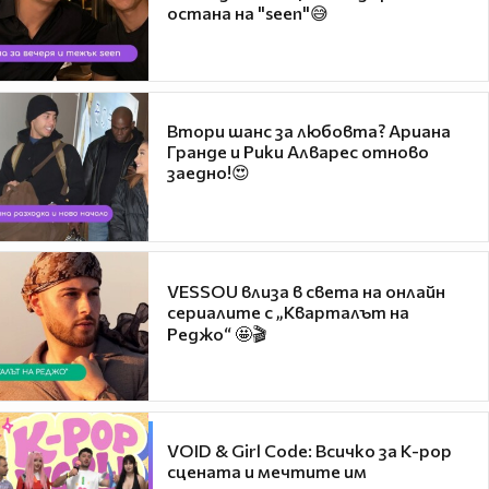
остана на "seen"😅
Втори шанс за любовта? Ариана
Гранде и Рики Алварес отново
заедно!😍
VESSOU влиза в света на онлайн
сериалите с „Кварталът на
Реджо“ 🤩🎬
VOID & Girl Code: Всичко за K-pop
сцената и мечтите им