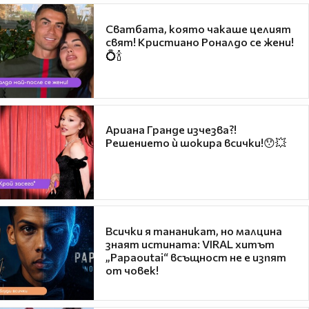
Сватбата, която чакаше целият
свят! Кристиано Роналдо се жени!
💍🍾
Ариана Гранде изчезва?!
Решението ѝ шокира всички!😯💥
Всички я тананикат, но малцина
знаят истината: VIRAL хитът
„Papaoutai“ всъщност не е изпят
от човек!