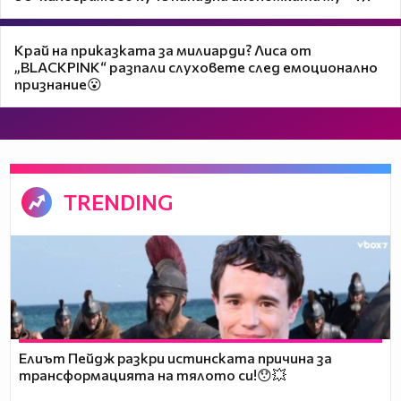
Край на приказката за милиарди? Лиса от
„BLACKPINK“ разпали слуховете след емоционално
признание😮
TRENDING
Елиът Пейдж разкри истинската причина за
трансформацията на тялото си!😯💥