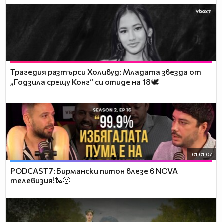
Трагедия разтърси Холивуд: Младата звезда от
„Годзила срещу Конг“ си отиде на 18🕊️
01:01:07
PODCAST7: Бирмански питон влезе в NOVA
телевизия!🐍😮