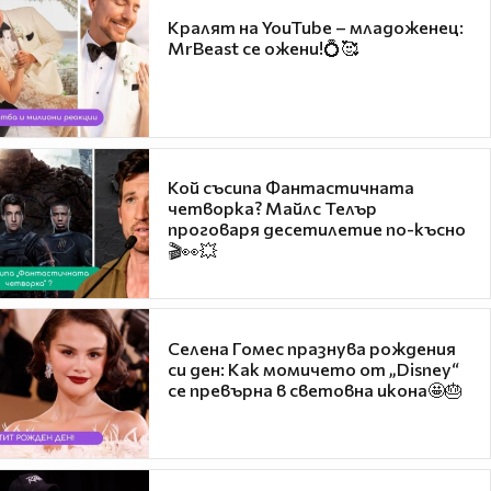
Кралят на YouTube – младоженец:
MrBeast се ожени!💍🥰
Кой съсипа Фантастичната
четворка? Майлс Телър
проговаря десетилетие по-късно
🎬👀💥
Селена Гомес празнува рождения
си ден: Как момичето от „Disney“
се превърна в световна икона🤩🎂