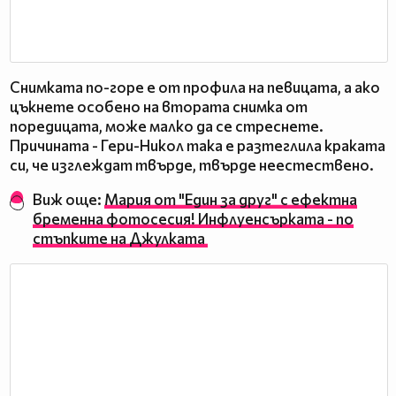
Снимката по-горе е от профила на певицата, а ако
цъкнете особено на втората снимка от
поредицата, може малко да се стреснете.
Причината - Гери-Никол така е разтеглила краката
си, че изглеждат твърде, твърде неестествено.
Виж още:
Мария от "Един за друг" с ефектна
бременна фотосесия! Инфлуенсърката - по
стъпките на Джулката