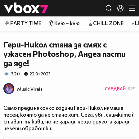
Member of
👾
🎉 PARTY TIME
👂 Клю – клю
🪀CHILL ZONE
⭐Li
Гери-Никол стана за смях с
ужасен Photoshop, Андеа пасти
да яде!
3 217
22.01.2023
Music Virals
СЛЕДВАЙ
629
Само преди няколко години Гери-Никол нямаше
песен, която да не стане хит. Сега, уви, снимките ѝ
стават такива, но не заради нещо друго, а заради
нелепи обработки.