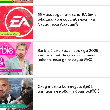
55 милиарда по-късно: EA вече
официално е собственост на
Саудитска Арабия💰
Barbie 2 има краен срок до 2026,
който трябва да спази, иначе
никога няма да се случи.😯💥
След тежка контузия: Дейв
Батиста е новият Кратос!😯💥