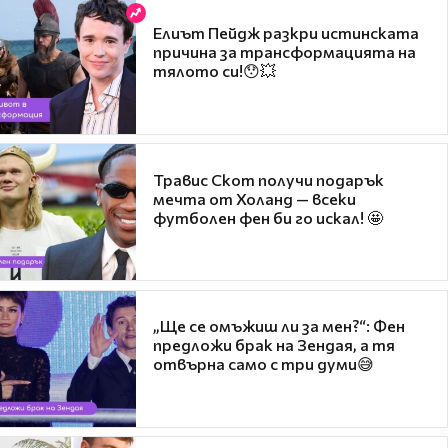
Елиът Пейдж разкри истинската
причина за трансформацията на
тялото си!😯💥
Травис Скот получи подарък
мечта от Холанд — всеки
футболен фен би го искал! 🤩
„Ще се омъжиш ли за мен?“: Фен
предложи брак на Зендая, а тя
отвърна само с три думи😅