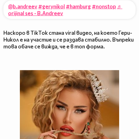
@b.andreev
#gerynikol
#hamburg
#nonstop
♬
orijinal ses - B.Andreev
Наскоро в TikTok стана viral видео, на което Гери-
Никол е на участие и се раздава стабилно. Въпреки
това обаче се вижда, че е в топ форма.