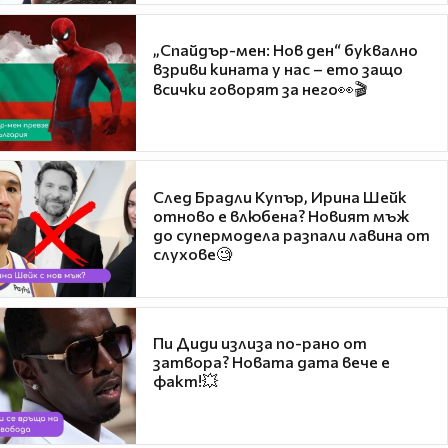
„Спайдър-мен: Нов ден“ буквално
взриви кината у нас – ето защо
всички говорят за него👀🎬
След Брадли Купър, Ирина Шейк
отново е влюбена? Новият мъж
до супермодела разпали лавина от
слухове🧐
Пи Диди излиза по-рано от
затвора? Новата дата вече е
факт!💥