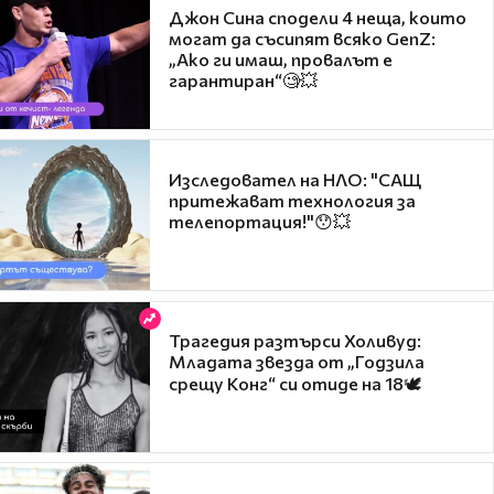
Джон Сина сподели 4 неща, които
могат да съсипят всяко GenZ:
„Ако ги имаш, провалът е
гарантиран“🧐💥
Изследовател на НЛО: "САЩ
притежават технология за
телепортация!"😯💥
Трагедия разтърси Холивуд:
Младата звезда от „Годзила
срещу Конг“ си отиде на 18🕊️