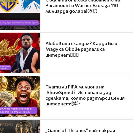
Paramount и Warner Bros. за 110
милиарда долара!😯💥
Любов или скандал? Карди Би и
Мадука Окойе разпалиха
интернет❤️‍🔥🔥
Плати ли FIFA милиони на
IShowSpeed?! Истината зад
сделката, която разтърси целия
интернет🤑💥
„Game of Thrones“ най-накрая