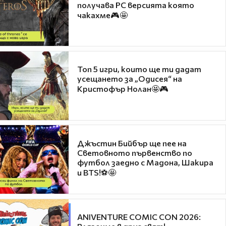
получава PC версията която
чакахме🎮🤩
Топ 5 игри, които ще ти дадат
усещането за „Одисея“ на
Кристофър Нолан🤩🎮
Джъстин Бийбър ще пее на
Световното първенство по
футбол заедно с Мадона, Шакира
и BTS!⚽🤩
ANIVENTURE COMIC CON 2026: