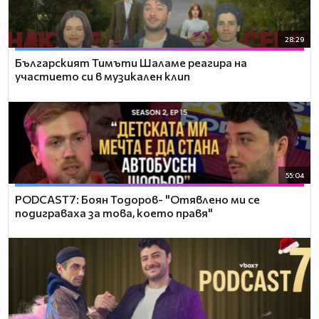
28:29
Българският Тимъти Шаламе реагира на
участието си в музикален клип
55:04
PODCAST7: ‪Боян Тодоров- "Отявлено ми се
подиграваха за това, което правя"