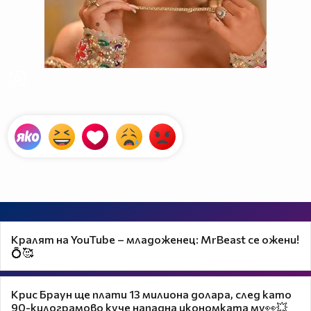
Кралят на YouTube – младоженец: MrBeast се ожени!
💍🥰
Крис Браун ще плати 13 милиона долара, след като
90-килограмово куче нападна икономката му👀💥