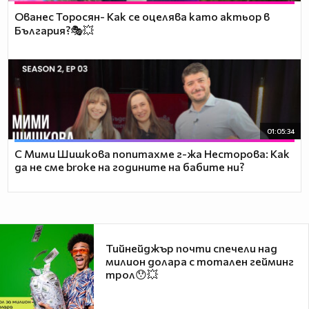
Ованес Торосян- Как се оцелява като актьор в
България?🎭💥
01:05:34
С Мими Шишкова попитахме г-жа Несторова: Как
да не сме broke на годините на бабите ни?
Тийнейджър почти спечели над
милион долара с тотален гейминг
трол😯💥