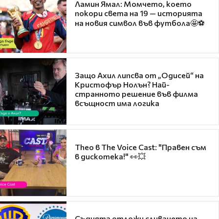
Ламин Ямал: Момчето, което
покори света на 19 — историята
на новия символ във футбола🤩⚽
Защо Ахил липсва от „Одисей“ на
Кристофър Нолън? Най-
странното решение във филма
всъщност има логика
Theo в The Voice Cast: "Правен съм
в дискотека!" 👀💥
Съдията отложи сливането на