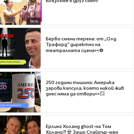
Влязохме в друг свят!
08:16
Бербо смени терена: от „Олд
Трафорд“ директно на
театралната сцена👀⚽
250 години тишина: Америка
зарови капсула, която никой жив
днес няма да отвори👀💥
Ерлинг Холанд ghost-на Том
Холанд?! 💀 Защо Спайдър-мен