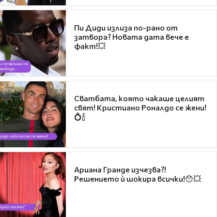
Пи Диди излиза по-рано от
затвора? Новата дата вече е
факт!💥
Сватбата, която чакаше целият
свят! Кристиано Роналдо се жени!
💍🍾
Ариана Гранде изчезва?!
Решението ѝ шокира всички!😯💥