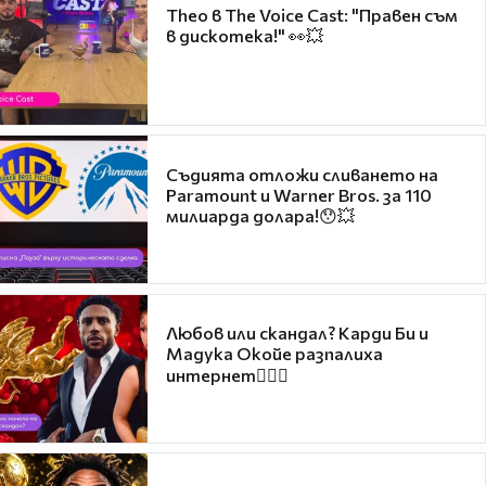
Theo в The Voice Cast: "Правен съм
в дискотека!" 👀💥
Съдията отложи сливането на
Paramount и Warner Bros. за 110
милиарда долара!😯💥
Любов или скандал? Карди Би и
Мадука Окойе разпалиха
интернет❤️‍🔥🔥