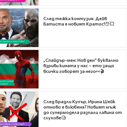
След тежка контузия: Дейв
Батиста е новият Кратос!😯💥
„Спайдър-мен: Нов ден“ буквално
взриви кината у нас – ето защо
всички говорят за него👀🎬
След Брадли Купър, Ирина Шейк
отново е влюбена? Новият мъж
до супермодела разпали лавина от
слухове🧐