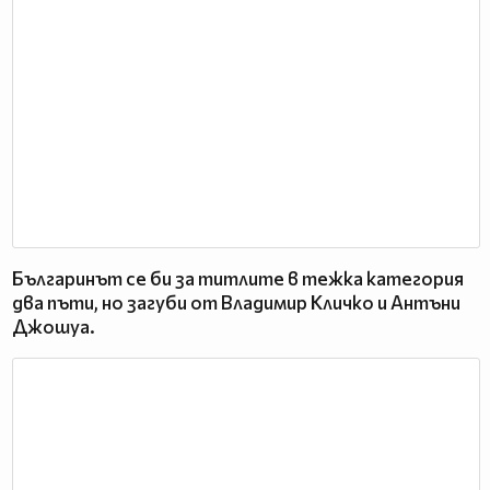
Българинът се би за титлите в тежка категория
два пъти, но загуби от Владимир Кличко и Антъни
Джошуа.