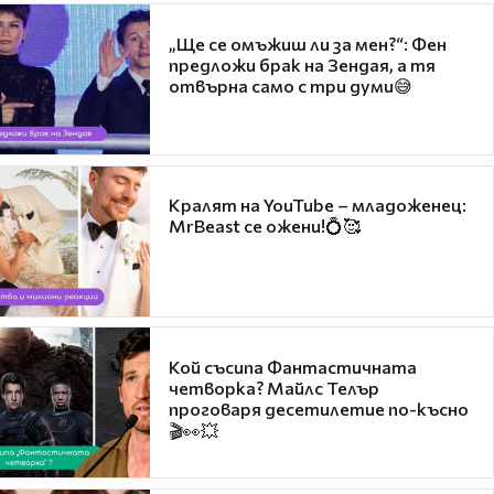
„Ще се омъжиш ли за мен?“: Фен
предложи брак на Зендая, а тя
отвърна само с три думи😅
Кралят на YouTube – младоженец:
MrBeast се ожени!💍🥰
Кой съсипа Фантастичната
четворка? Майлс Телър
проговаря десетилетие по-късно
🎬👀💥