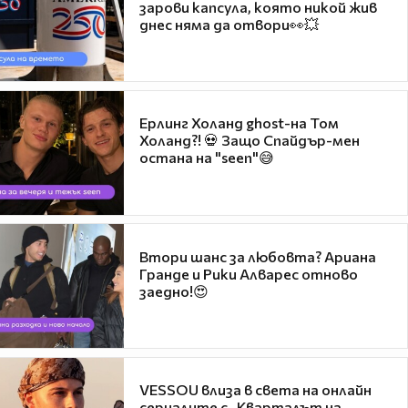
зарови капсула, която никой жив
днес няма да отвори👀💥
Ерлинг Холанд ghost-на Том
Холанд?! 💀 Защо Спайдър-мен
остана на "seen"😅
Втори шанс за любовта? Ариана
Гранде и Рики Алварес отново
заедно!😍
VESSOU влиза в света на онлайн
сериалите с „Кварталът на