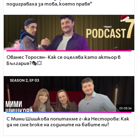
подиграваха за това, което правя"
Ованес Торосян- Как се оцелява като актьор в
България?🎭💥
01:05:34
С Мими Шишкова попитахме г-жа Несторова: Как
да не сме broke на годините на бабите ни?