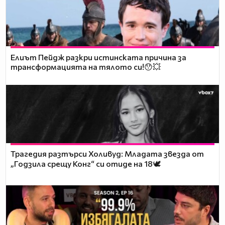
Елиът Пейдж разкри истинската причина за
трансформацията на тялото си!😯💥
Трагедия разтърси Холивуд: Младата звезда от
„Годзила срещу Конг“ си отиде на 18🕊️