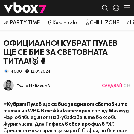
Member of
👾
🎉 PARTY TIME
👂 Клю – клю
🪀CHILL ZONE
⭐Li
ОФИЦИАЛНО! КУБРАТ ПУЛЕВ
ЩЕ СЕ БИЕ ЗА СВЕТОВНАТА
ТИТЛА!🥇🥊
4 000
12.01.2024
Галин Найденов
СЛЕДВАЙ
216
⭐
Кубрат Пулев ще се бие за една от световните
титли на WBA в тежка категория срещу Махмуд
Чар
, обяви един от най-уважаваните боксови
журналисти
Дан Рафаел в своя профил в “X”.
Срещата е планирана за март в София, но все още