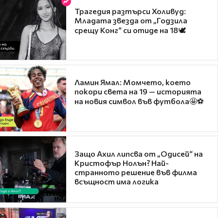
Трагедия разтърси Холивуд:
Младата звезда от „Годзила
срещу Конг“ си отиде на 18🕊️
Ламин Ямал: Момчето, което
покори света на 19 — историята
на новия символ във футбола🤩⚽
Защо Ахил липсва от „Одисей“ на
Кристофър Нолън? Най-
странното решение във филма
всъщност има логика