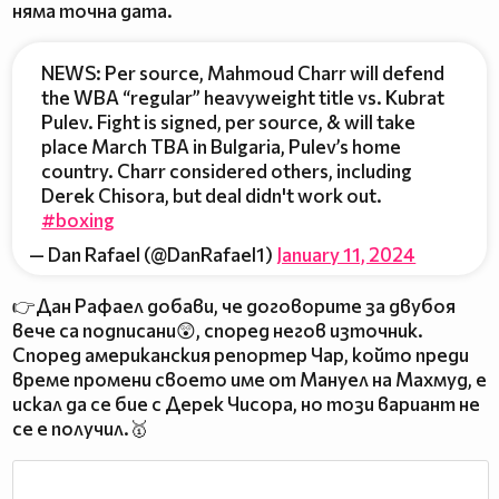
няма точна дата.
NEWS: Per source, Mahmoud Charr will defend
the WBA “regular” heavyweight title vs. Kubrat
Pulev. Fight is signed, per source, & will take
place March TBA in Bulgaria, Pulev’s home
country. Charr considered others, including
Derek Chisora, but deal didn't work out.
#boxing
— Dan Rafael (@DanRafael1)
January 11, 2024
👉Дан Рафаел добави, че договорите за двубоя
вече са подписани😲, според негов източник.
Според американския репортер Чар, който преди
време промени своето име от Мануел на Махмуд, е
искал да се бие с Дерек Чисора, но този вариант не
се е получил.🥇