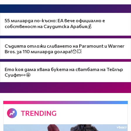
55 милиарда по-късно: EA вече официално е
собственост на Саудитска Арабия💰
Съдията отложи сливането на Paramount и Warner
Bros. за 110 милиарда долара!😯💥
Ето коя дама хвана букета на сватбата на Тейлър
Суифт👀🤩
TRENDING