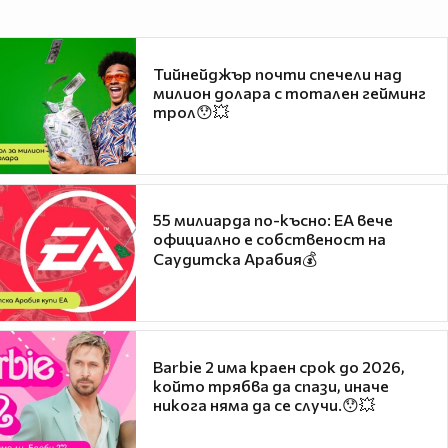
Тийнейджър почти спечели над
милион долара с тотален гейминг
трол😯💥
55 милиарда по-късно: EA вече
официално е собственост на
Саудитска Арабия💰
Barbie 2 има краен срок до 2026,
който трябва да спази, иначе
никога няма да се случи.😯💥