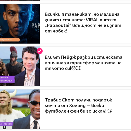
Всички я тананикат, но малцина
знаят истината: VIRAL хитът
„Papaoutai“ всъщност не е изпят
от човек!
Елиът Пейдж разкри истинската
причина за трансформацията на
тялото си!😯💥
Травис Скот получи подарък
мечта от Холанд — всеки
футболен фен би го искал! 🤩