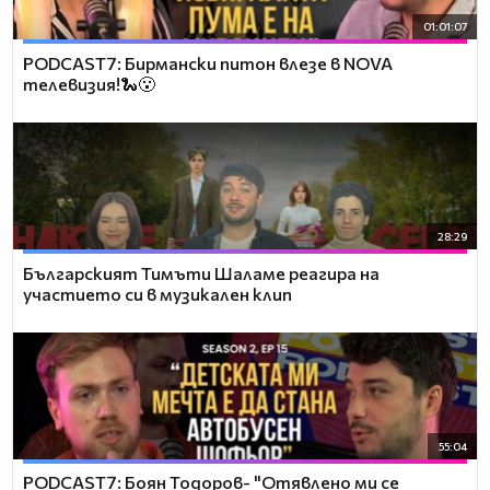
01:01:07
PODCAST7: Бирмански питон влезе в NOVA
телевизия!🐍😮
28:29
Българският Тимъти Шаламе реагира на
участието си в музикален клип
55:04
PODCAST7: ‪Боян Тодоров- "Отявлено ми се