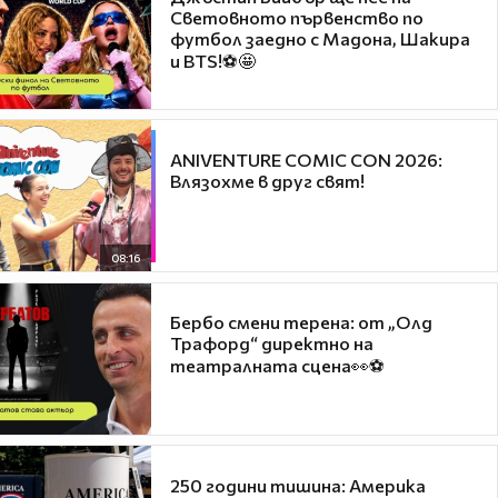
Световното първенство по
футбол заедно с Мадона, Шакира
и BTS!⚽🤩
ANIVENTURE COMIC CON 2026:
Влязохме в друг свят!
08:16
Бербо смени терена: от „Олд
Трафорд“ директно на
театралната сцена👀⚽
250 години тишина: Америка