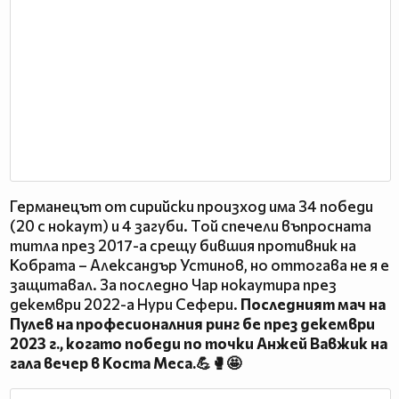
Германецът от сирийски произход има 34 победи
(20 с нокаут) и 4 загуби. Той спечели въпросната
титла през 2017-а срещу бившия противник на
Кобрата – Александър Устинов, но оттогава не я е
защитавал. За последно Чар нокаутира през
декември 2022-а Нури Сефери.
Последният мач на
Пулев на професионалния ринг бе през декември
2023 г., когато победи по точки Анжей Вавжик на
гала вечер в Коста Меса.💪🥊🤩