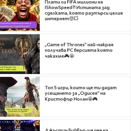
Плати ли FIFA милиони на
IShowSpeed?! Истината зад
сделката, която разтърси целия
интернет🤑💥
„Game of Thrones“ най-накрая
получава PC версията която
чакахме🎮🤩
Топ 5 игри, които ще ти дадат
усещането за „Одисея“ на
Кристофър Нолан🤩🎮
Джъстин Бийбър ще пее на