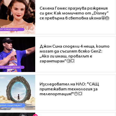
Селена Гомес празнува рождения
си ден: Как момичето от „Disney“
се превърна в световна икона🤩🎂
Джон Сина сподели 4 неща, които
могат да съсипят всяко GenZ:
„Ако ги имаш, провалът е
гарантиран“🧐💥
Изследовател на НЛО: "САЩ
притежават технология за
телепортация!"😯💥