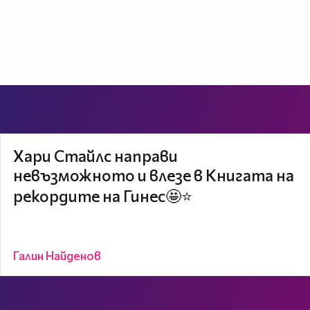
Хари Стайлс направи
невъзможното и влезе в Книгата на
рекордите на Гинес🤩⭐
Галин Найденов