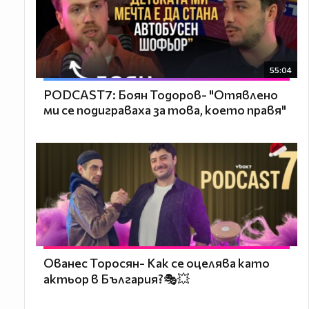
55:04
PODCAST7: ‪Боян Тодоров- "Отявлено
ми се подиграваха за това, което правя"
Ованес Торосян- Как се оцелява като
актьор в България?🎭💥