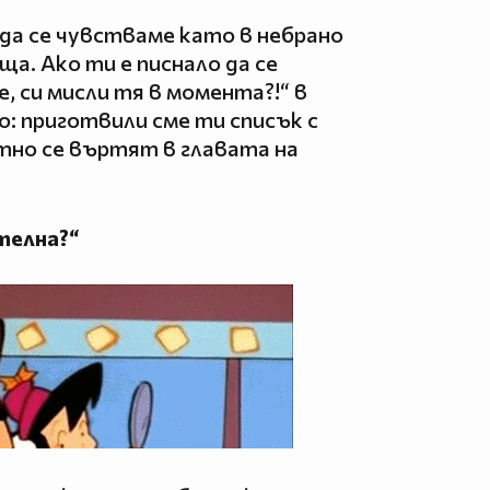
о да се чувстваме като в небрано
ща. Ако ти е писнало да се
, си мисли тя в момента?!“ в
о: приготвили сме ти списък с
тно се въртят в главата на
телна?“