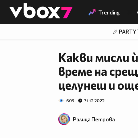
Member of
👾
Trending
🎉 PARTY
Какви мисли ѝ
време на среща
целунеш и ощ
603
31.12.2022
Ралица Петровa