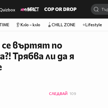
Quizbox
 TIME
👂 Клю – клю
🪀CHILL ZONE
⭐Lifestyle
 се въртят по
?! Трябва ли да я
е
СЛЕДВАЙ
109