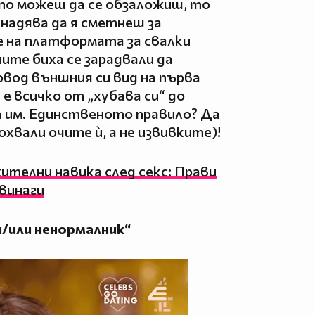
ето можеш да се обзаложиш, то
 надява да я сметнеш за
е на платформата за свалки
ите биха се зарадвали да
вод външния си вид на първа
е всичко от „хубава си“ до
 им. Единственото правило? Да
охвали очите ѝ, а не извивките)!
телни навика след секс: Прави
авинаги
 и/или ненормалник“