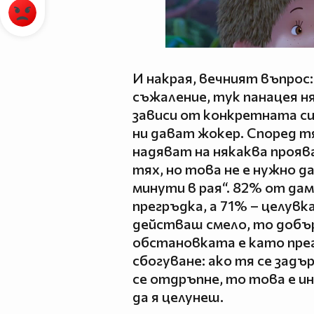
И накрая, вечният въпрос: „
съжаление, тук панацея 
зависи от конкретната си
ни дават жокер. Според 
надяват на някаква проя
тях, но това не е нужно д
минути в рая“. 82% от да
прегръдка, а 71% – целувк
действаш смело, то добъ
обстановката е като пре
сбогуване: ако тя се задъ
се отдръпне, то това е ин
да я целунеш.