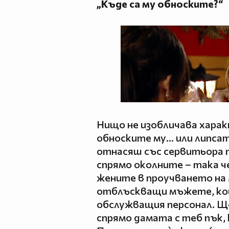
„Къде са му обноските?“
Нищо не изобличава харак
обноските му… или липсата
отнасяш със сервитьора 
спрямо околните – така ч
жените в проучването на 
отблъскващи мъжете, кои
обслужващия персонал. Щ
спрямо дамата с теб пък,