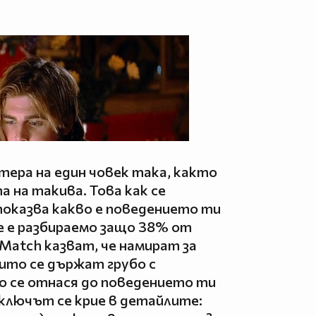
тера на един човек така, както
 на такива. Това как се
показва какво е поведението ти
е е разбираемо защо 38% от
Match казват, че намират за
то се държат грубо с
о се отнася до поведението ти
 ключът се крие в детайлите: