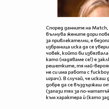
Според данните на Match
вълнува жените дори пов
за привлекателни, е безо
избраница иска да се увер
човек, който би избягвала
като (надяваме се!) е зак
решетките, тя най-вероя
не си има работа с fuckboy
играч). В случай, че искаш
добре да се въздържаш о
(запази тях за по-нататъ
към характера ѝ (като за