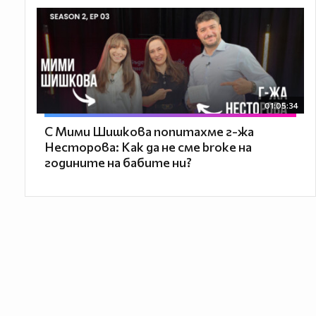
01:05:34
С Мими Шишкова попитахме г-жа
Несторова: Как да не сме broke на
годините на бабите ни?