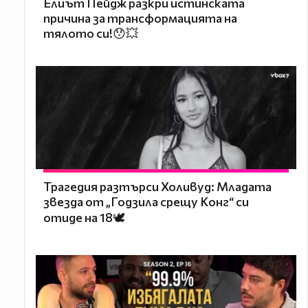
Елиът Пейдж разкри истинската
причина за трансформацията на
тялото си!😯💥
Трагедия разтърси Холивуд: Младата
звезда от „Годзила срещу Конг“ си
отиде на 18🕊️