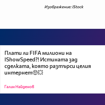
Изображение: iStock
Плати ли FIFA милиони на
IShowSpeed?! Истината зад
сделката, която разтърси целия
интернет🤑💥
Галин Найденов