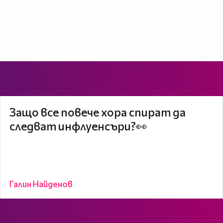
Защо все повече хора спират да
следват инфлуенсъри?👀
Галин Найденов