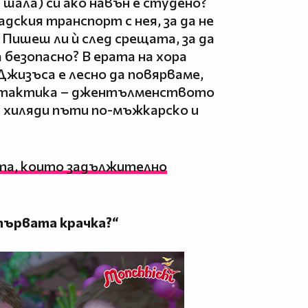
 шала) си ако навън е студено?
дския транспорт с нея, за да не
 Пишеш ли ѝ след срещата, за да
а безопасно? В ерата на хора
Джизъса е лесно да повярваме,
а тактика – джентълменството
е хиляди пъти по-мъжкарско и
та, които задължително
 първата крачка?“