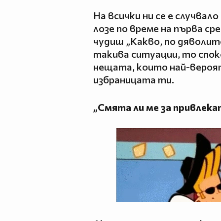
На всички ни се е случвал
лозе по време на първа сре
чудиш „Какво, по дяволите
такива ситуации, то спок
нещата, които най-вероя
избраницата ти.
„Смята ли ме за привлека