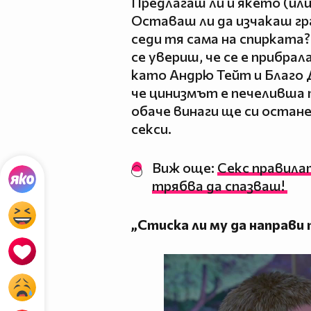
Предлагаш ли ѝ якето (или
Оставаш ли да изчакаш гра
седи тя сама на спирката?
се увериш, че се е прибрал
като Андрю Тейт и Благо 
че цинизмът е печеливш
обаче винаги ще си остан
секси.
Виж още:
Секс правила
трябва да спазваш!
„Стиска ли му да направи