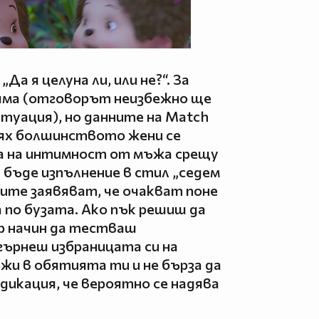
Да я целуна ли, или не?“. За
няма (отговорът неизбежно ще
туация), но данните на Match
тях болшинството жени се
ва на интимност от мъжа срещу
а бъде изпълнение в стил „седем
мите заявяват, че очакват поне
а по бузата. Ако пък решиш да
р начин да тестваш
гърнеш избраницата си на
ржи в обятията ти и не бърза да
дикация, че вероятно се надява