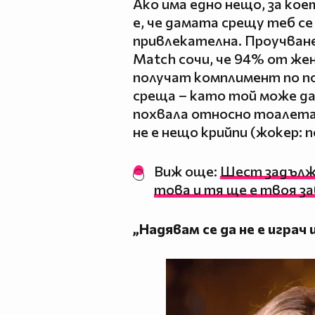
Ако има едно нещо, за ко
е, че дамата срещу теб се
привлекателна. Проучван
Match сочи, че 94% от жен
получат комплимент по по
среща – като той може да 
похвала относно тоалета
не е нещо крийпи (жокер: п
Виж още:
Шест задължи
това и тя ще е твоя з
„Надявам се да не е играч