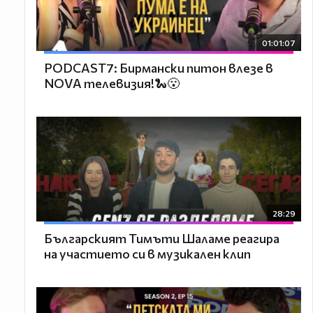
01:01:07
PODCAST7: Бирмански питон влезе в
NOVA телевизия!🐍😮
28:29
Българският Тимъти Шаламе реагира
на участието си в музикален клип