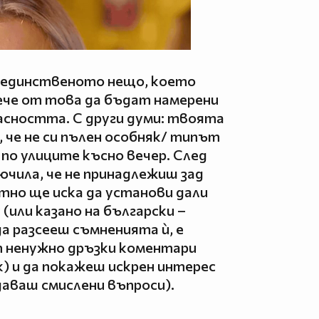
, единственото нещо, което
ече от това да бъдат намерени
пасността. С други думи: твоята
и, че не си пълен особняк/ типът
 по улиците късно вечер. След
лючила, че не принадлежиш зад
тно ще иска да установи дали
 (или казано на български –
 да разсееш съмненията ѝ, е
т ненужно дръзки коментари
к) и да покажеш искрен интерес
даваш смислени въпроси).