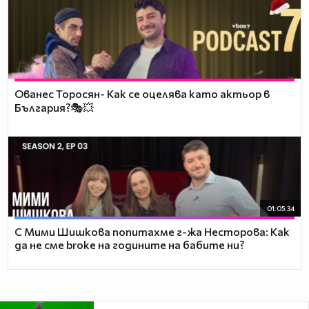
Ованес Торосян- Как се оцелява като актьор в
България?🎭💥
01:05:34
С Мими Шишкова попитахме г-жа Несторова: Как
да не сме broke на годините на бабите ни?