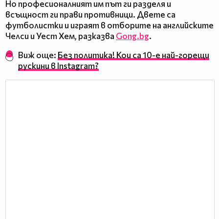
Но професионалният им път ги разделя и
всъщност ги прави противници. Двете са
футболистки и играят в отборите на английските
Челси и Уест Хем, разказва
Gong.bg
.
Виж още:
Без политика! Кои са 10-е най-горещи
рускини в Instagram?