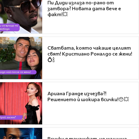
Пи Диди излиза по-рано от
затвора? Новата дата вече е
факт!💥
Сватбата, която чакаше целият
свят! Кристиано Роналдо се жени!
💍🍾
Ариана Гранде изчезва?!
Решението ѝ шокира всички!😯💥
Всички я тананикат, но малцина