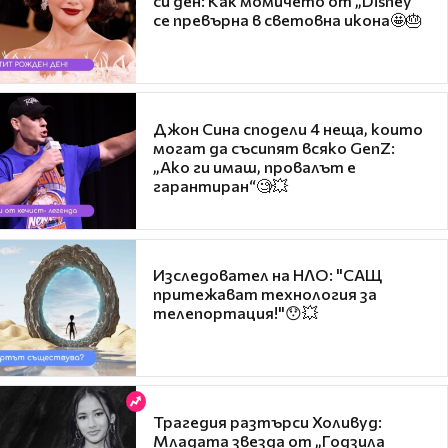
си ден: Как момичето от „Disney“
се превърна в световна икона🤩🎂
Джон Сина сподели 4 неща, които
могат да съсипят всяко GenZ:
„Ако ги имаш, провалът е
гарантиран“🧐💥
Изследовател на НЛО: "САЩ
притежават технология за
телепортация!"😯💥
Трагедия разтърси Холивуд:
Младата звезда от „Годзила