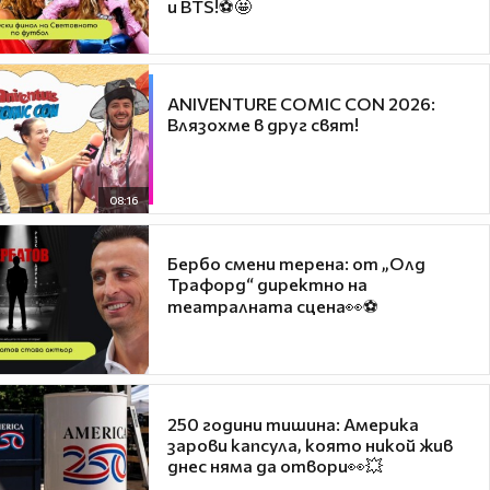
и BTS!⚽🤩
ANIVENTURE COMIC CON 2026:
Влязохме в друг свят!
08:16
Бербо смени терена: от „Олд
Трафорд“ директно на
театралната сцена👀⚽
250 години тишина: Америка
зарови капсула, която никой жив
днес няма да отвори👀💥