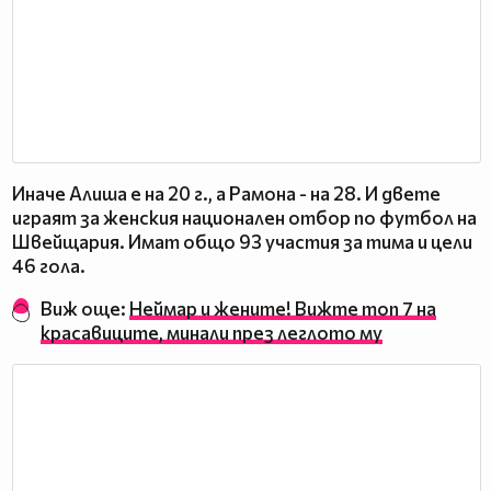
Иначе Алиша е на 20 г., а Рамона - на 28. И двете
играят за женския национален отбор по футбол на
Швейщария. Имат общо 93 участия за тима и цели
46 гола.
Виж още:
Неймар и жените! Вижте топ 7 на
красавиците, минали през леглото му