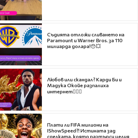
Съдията отложи сливането на
Paramount и Warner Bros. за 110
милиарда долара!😯💥
Любов или скандал? Карди Би и
Мадука Окойе разпалиха
интернет❤️‍🔥🔥
Плати ли FIFA милиони на
IShowSpeed?! Истината зад
сделката, която разтърси целия