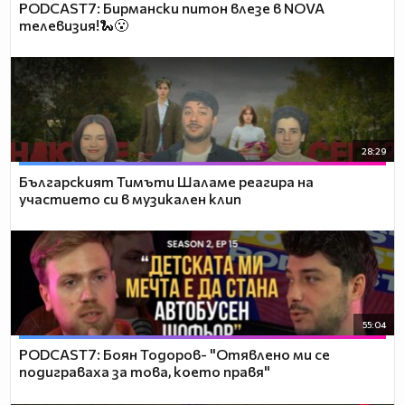
PODCAST7: Бирмански питон влезе в NOVA
телевизия!🐍😮
28:29
Българският Тимъти Шаламе реагира на
участието си в музикален клип
55:04
PODCAST7: ‪Боян Тодоров- "Отявлено ми се
подиграваха за това, което правя"