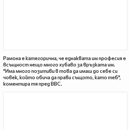
Рамона е категорична, че еднаквата им професия е
всъщност нещо много хубаво за връзката им.
"Има много позитиви в това да имаш до себе си
човек, който обича да прави същото, като теб",
коментира тя пред BBC.