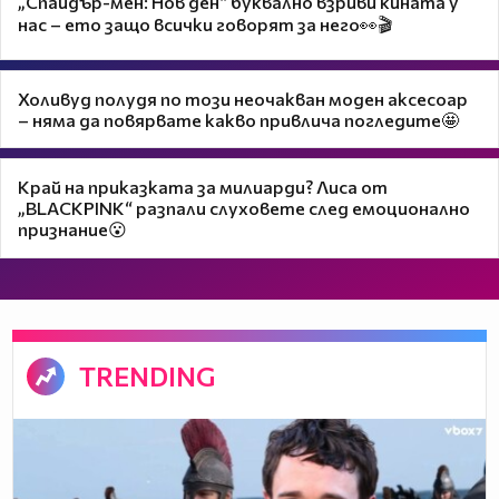
„Спайдър-мен: Нов ден“ буквално взриви кината у
нас – ето защо всички говорят за него👀🎬
Холивуд полудя по този неочакван моден аксесоар
– няма да повярвате какво привлича погледите🤩
Край на приказката за милиарди? Лиса от
„BLACKPINK“ разпали слуховете след емоционално
признание😮
TRENDING