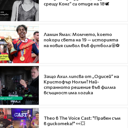
срещу Конг“ си отиде на 18🕊️
Ламин Ямал: Момчето, което
покори света на 19 — историята
на новия символ във футбола🤩⚽
Защо Ахил липсва от „Одисей“ на
Кристофър Нолън? Най-
странното решение във филма
всъщност има логика
Theo в The Voice Cast: "Правен съм
в дискотека!" 👀💥