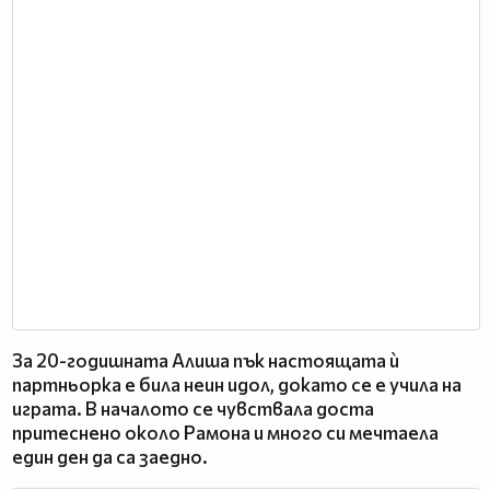
За 20-годишната Алиша пък настоящата ѝ
партньорка е била неин идол, докато се е учила на
играта. В началото се чувствала доста
притеснено около Рамона и много си мечтаела
един ден да са заедно.