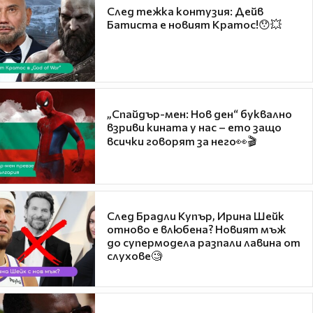
След тежка контузия: Дейв
Батиста е новият Кратос!😯💥
„Спайдър-мен: Нов ден“ буквално
взриви кината у нас – ето защо
всички говорят за него👀🎬
След Брадли Купър, Ирина Шейк
отново е влюбена? Новият мъж
до супермодела разпали лавина от
слухове🧐