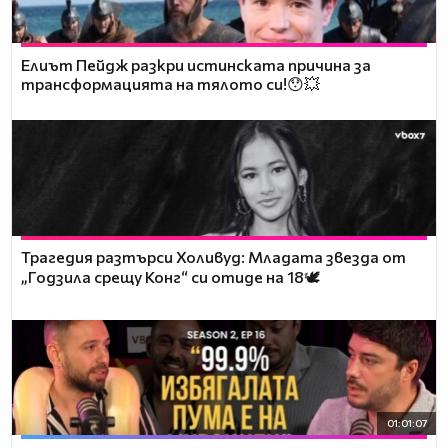
Елиът Пейдж разкри истинската причина за
трансформацията на тялото си!😯💥
Трагедия разтърси Холивуд: Младата звезда от
„Годзила срещу Конг“ си отиде на 18🕊️
01:01:07