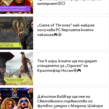
интернет🤑💥
„Game of Thrones“ най-накрая
получава PC версията която
чакахме🎮🤩
Топ 5 игри, които ще ти дадат
усещането за „Одисея“ на
Кристофър Нолан🤩🎮
Джъстин Бийбър ще пее на
Световното първенство по
футбол заедно с Мадона, Шакира