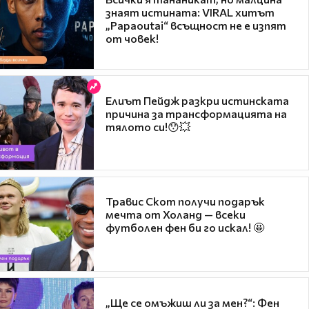
знаят истината: VIRAL хитът
„Papaoutai“ всъщност не е изпят
от човек!
Елиът Пейдж разкри истинската
причина за трансформацията на
тялото си!😯💥
Травис Скот получи подарък
мечта от Холанд — всеки
футболен фен би го искал! 🤩
„Ще се омъжиш ли за мен?“: Фен