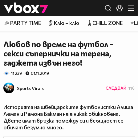
Member of
👾
🎉 PARTY TIME
👂 Клю – клю
🪀CHILL ZONE
⭐Li
Любов по време на футбол -
секси съпернички на терена,
гаджета извън него!
11 239
01.11.2019
Sports Virals
СЛЕДВАЙ
116
Историята на швейцарските футболистки Алиша
Леман и Рамона Бакман не е никак обикновена.
Двете имат връзка помежду си и всъщност се
обичат безумно много.