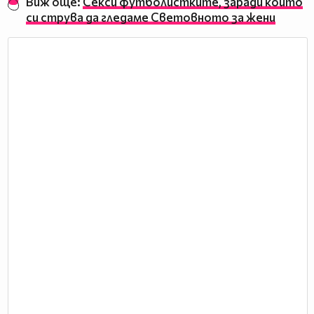
Виж още:
Секси футболистките, заради които
си струва да гледаме Световното за жени