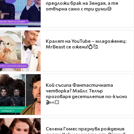
предложи брак на Зендая, а тя
отвърна само с три думи😅
Кралят на YouTube – младоженец:
MrBeast се ожени!💍🥰
Кой съсипа Фантастичната
четворка? Майлс Телър
проговаря десетилетие по-късно
🎬👀💥
Селена Гомес празнува рождения