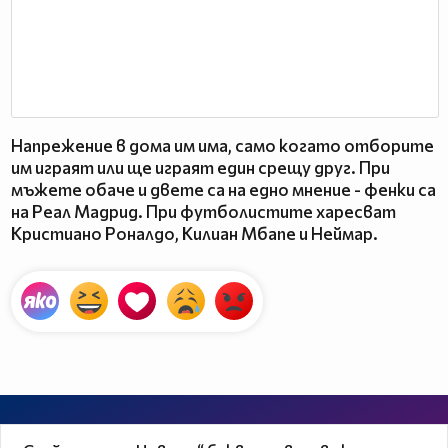
Напрежение в дома им има, само когато отборите
им играят или ще играят един срещу друг. При
мъжете обаче и двете са на едно мнение - фенки са
на Реал Мадрид. При футболистите харесват
Кристиано Роналдо, Килиан Мбапе и Неймар.