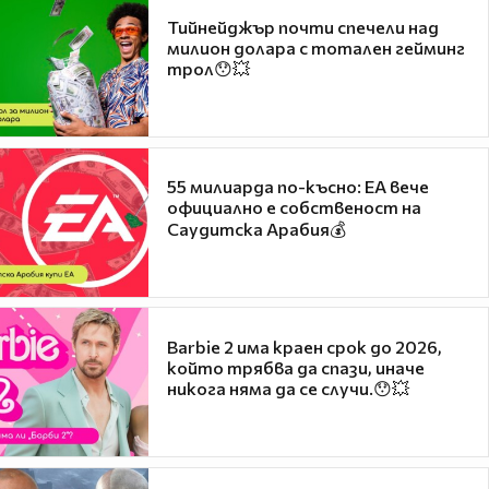
Тийнейджър почти спечели над
милион долара с тотален гейминг
трол😯💥
55 милиарда по-късно: EA вече
официално е собственост на
Саудитска Арабия💰
Barbie 2 има краен срок до 2026,
който трябва да спази, иначе
никога няма да се случи.😯💥