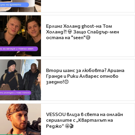
Ерлинг Холанд ghost-на Том
Холанд?! 💀 Защо Спайдър-мен
остана на "seen"😅
Втори шанс за любовта? Ариана
Гранде и Рики Алварес отново
заедно!😍
VESSOU влиза в света на онлайн
сериалите с „Кварталът на
Реджо“ 🤩🎬