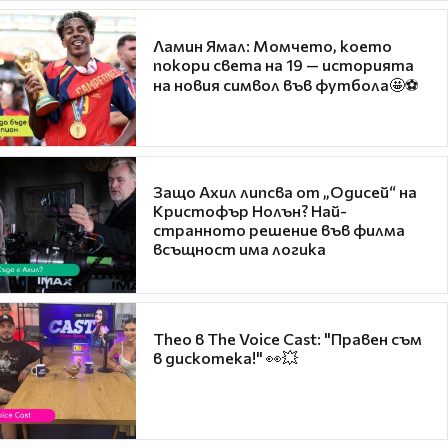
Ламин Ямал: Момчето, което
покори света на 19 — историята
на новия символ във футбола🤩⚽
Защо Ахил липсва от „Одисей“ на
Кристофър Нолън? Най-
странното решение във филма
всъщност има логика
Theo в The Voice Cast: "Правен съм
в дискотека!" 👀💥