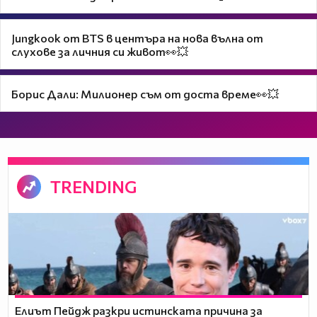
Jungkook от BTS в центъра на нова вълна от
слухове за личния си живот👀💥
Борис Дали: Милионер съм от доста време👀💥
TRENDING
Елиът Пейдж разкри истинската причина за