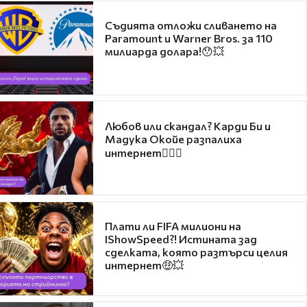
Съдията отложи сливането на
Paramount и Warner Bros. за 110
милиарда долара!😯💥
Любов или скандал? Карди Би и
Мадука Окойе разпалиха
интернет❤️‍🔥🔥
Плати ли FIFA милиони на
IShowSpeed?! Истината зад
сделката, която разтърси целия
интернет🤑💥