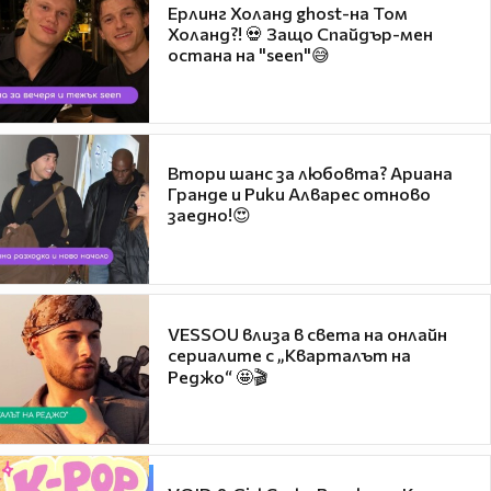
Ерлинг Холанд ghost-на Том
Холанд?! 💀 Защо Спайдър-мен
остана на "seen"😅
Втори шанс за любовта? Ариана
Гранде и Рики Алварес отново
заедно!😍
VESSOU влиза в света на онлайн
сериалите с „Кварталът на
Реджо“ 🤩🎬