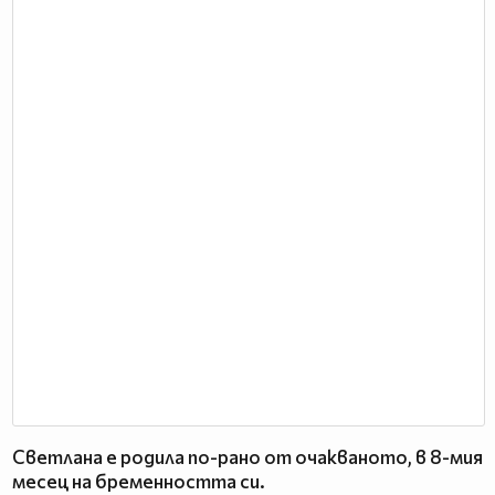
Светлана е родила по-рано от очакваното, в 8-мия
месец на бременността си.