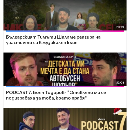
28:29
Българският Тимъти Шаламе реагира на
участието си в музикален клип
55:04
PODCAST7: ‪Боян Тодоров- "Отявлено ми се
подиграваха за това, което правя"