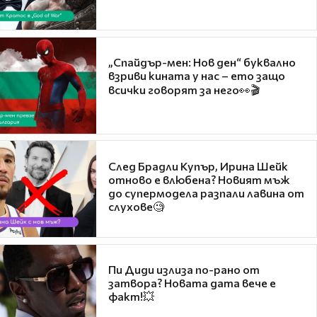
„Спайдър-мен: Нов ден“ буквално
взриви кината у нас – ето защо
всички говорят за него👀🎬
След Брадли Купър, Ирина Шейк
отново е влюбена? Новият мъж
до супермодела разпали лавина от
слухове🧐
Пи Диди излиза по-рано от
затвора? Новата дата вече е
факт!💥