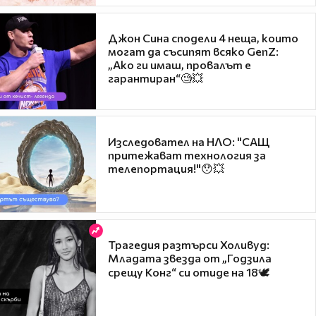
Джон Сина сподели 4 неща, които
могат да съсипят всяко GenZ:
„Ако ги имаш, провалът е
гарантиран“🧐💥
Изследовател на НЛО: "САЩ
притежават технология за
телепортация!"😯💥
Трагедия разтърси Холивуд:
Младата звезда от „Годзила
срещу Конг“ си отиде на 18🕊️