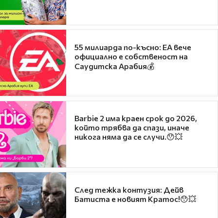
55 милиарда по-късно: EA вече
официално е собственост на
Саудитска Арабия💰
Barbie 2 има краен срок до 2026,
който трябва да спази, иначе
никога няма да се случи.😯💥
След тежка контузия: Дейв
Батиста е новият Кратос!😯💥