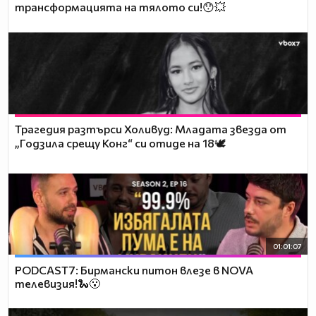
трансформацията на тялото си!😯💥
Трагедия разтърси Холивуд: Младата звезда от
„Годзила срещу Конг“ си отиде на 18🕊️
01:01:07
PODCAST7: Бирмански питон влезе в NOVA
телевизия!🐍😮