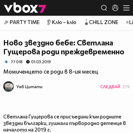
Member of
👾
🎉 PARTY TIME
👂 Клю – клю
🪀CHILL ZONE
⭐Li
Ново звездно бебе: Светлана
Гущерова роди преждевременно
77 018
01.03.2019
Момиченцето се роди в 8-ия месец
Уеб Цитати
СЛЕДВАЙ
279
Светлана Гущерова се присъедини към родните
звездни българки, гушнали първородно детенце в
началото на 2019 г.