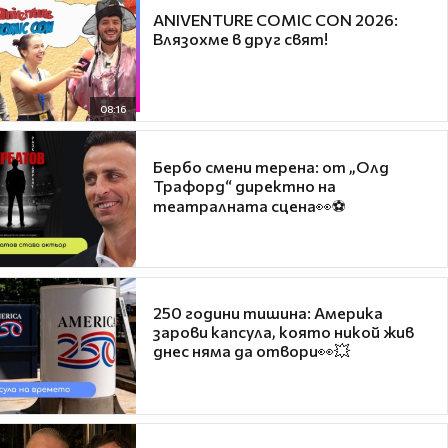
ANIVENTURE COMIC CON 2026:
Влязохме в друг свят!
08:16
Бербо смени терена: от „Олд
Трафорд“ директно на
театралната сцена👀⚽
250 години тишина: Америка
зарови капсула, която никой жив
днес няма да отвори👀💥