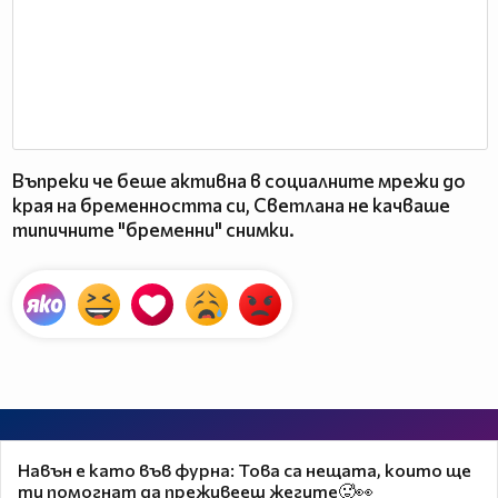
Въпреки че беше активна в социалните мрежи до
края на бременността си, Светлана не качваше
типичните "бременни" снимки.
Навън е като във фурна: Това са нещата, които ще
ти помогнат да преживееш жегите🥵👀