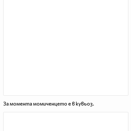
За момента момиченцето е в кувьоз.