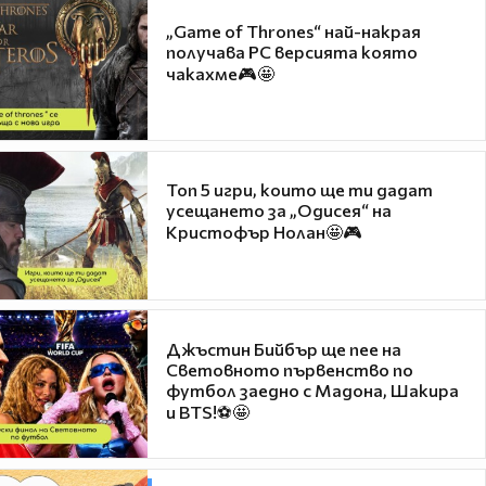
„Game of Thrones“ най-накрая
получава PC версията която
чакахме🎮🤩
Топ 5 игри, които ще ти дадат
усещането за „Одисея“ на
Кристофър Нолан🤩🎮
Джъстин Бийбър ще пее на
Световното първенство по
футбол заедно с Мадона, Шакира
и BTS!⚽🤩