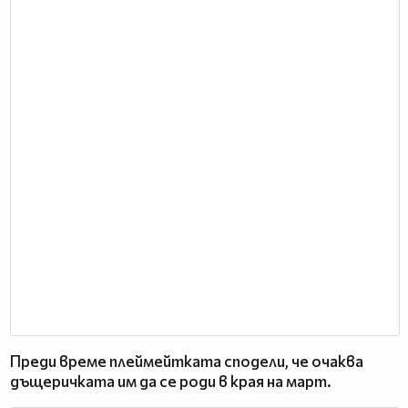
Преди време плеймейтката сподели, че очаква
дъщеричката им да се роди в края на март.