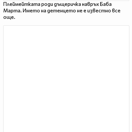
Плеймейтката роди дъщеричка навръх Баба
Марта. Името на детенцето не е известно все
още.