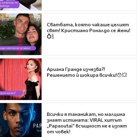
Сватбата, която чакаше целият
свят! Кристиано Роналдо се жени!
💍🍾
Ариана Гранде изчезва?!
Решението ѝ шокира всички!😯💥
Всички я тананикат, но малцина
знаят истината: VIRAL хитът
„Papaoutai“ всъщност не е изпят
от човек!