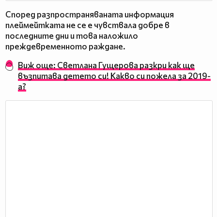
Според разпространяваната информация
плеймейтката не се е чувствала добре в
последните дни и това наложило
преждевременното раждане.
Виж още: Светлана Гущерова разкри как ще
възпитава детето си! Какво си пожела за 2019-
а?