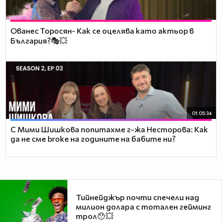
Ованес Торосян- Как се оцелява като актьор в
България?🎭💥
01:05:34
С Мими Шишкова попитахме г-жа Несторова: Как
да не сме broke на годините на бабите ни?
Тийнейджър почти спечели над
милион долара с тотален гейминг
трол😯💥