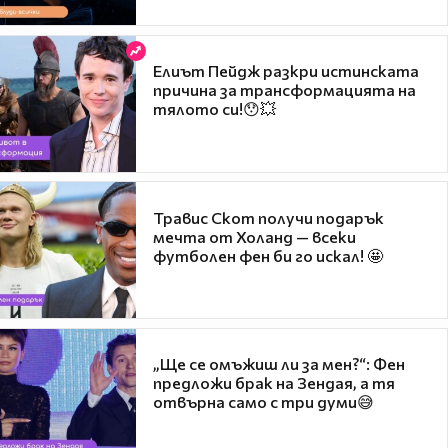
Елиът Пейдж разкри истинската
причина за трансформацията на
тялото си!😯💥
Травис Скот получи подарък
мечта от Холанд — всеки
футболен фен би го искал! 🤩
„Ще се омъжиш ли за мен?“: Фен
предложи брак на Зендая, а тя
отвърна само с три думи😅