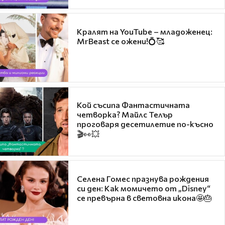
Кралят на YouTube – младоженец:
MrBeast се ожени!💍🥰
Кой съсипа Фантастичната
четворка? Майлс Телър
проговаря десетилетие по-късно
🎬👀💥
Селена Гомес празнува рождения
си ден: Как момичето от „Disney“
се превърна в световна икона🤩🎂